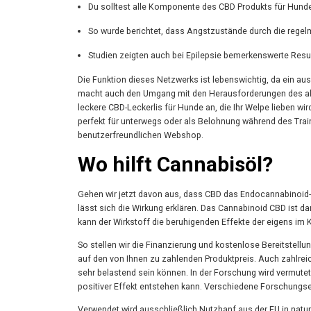
Du solltest alle Komponente des CBD Produkts für Hunde
So wurde berichtet, dass Angstzustände durch die rege
Studien zeigten auch bei Epilepsie bemerkenswerte Resul
Die Funktion dieses Netzwerks ist lebenswichtig, da ein a
macht auch den Umgang mit den Herausforderungen des allt
leckere CBD-Leckerlis für Hunde an, die Ihr Welpe lieben wi
perfekt für unterwegs oder als Belohnung während des Trai
benutzerfreundlichen Webshop.
Wo hilft Cannabisöl?
Gehen wir jetzt davon aus, dass CBD das Endocannabinoid
lässt sich die Wirkung erklären. Das Cannabinoid CBD ist d
kann der Wirkstoff die beruhigenden Effekte der eigens im 
So stellen wir die Finanzierung und kostenlose Bereitstell
auf den von Ihnen zu zahlenden Produktpreis. Auch zahlreic
sehr belastend sein können. In der Forschung wird vermute
positiver Effekt entstehen kann. Verschiedene Forschungser
Verwendet wird ausschließlich Nutzhanf aus der EU in natu