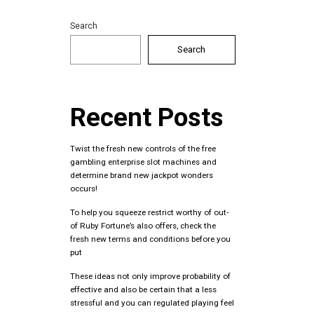
Search
Search
Recent Posts
Twist the fresh new controls of the free
gambling enterprise slot machines and
determine brand new jackpot wonders
occurs!
To help you squeeze restrict worthy of out-
of Ruby Fortune’s also offers, check the
fresh new terms and conditions before you
put
These ideas not only improve probability of
effective and also be certain that a less
stressful and you can regulated playing feel