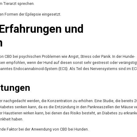
m Tierarzt sprechen.
en Formen der Epilepsie eingesetzt.
 Erfahrungen und
n
von CBD bei psychischen Problemen wie Angst, Stress oder Panik. In der Hunde-
sen empfohlen, wenn der Hund auf diesen sonst sehr gestresst oder verängstigt 
nntes Endocannabinoid-System (ECS). Als Teil des Nervensystems sind im ECS
rtungen
r nachgedacht werden, die Konzentration zu erhöhen. Eine Studie, die bereits 
 Diabetes senken kann, da es die Entzündung in den Pankreaszellen der Mäuse ve
r Haustieren wirken kann, bei denen das Risiko besteht, an Diabetes zu erkran
ankheit haben.
ende Faktor bei der Anwendung von CBD bei Hunden.