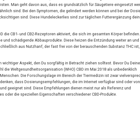
sten. Man geht davon aus, dass es grundsätzlich für Säugetiere eingesetzt we
hnlich sind. Bei den Symptomen, die gelindert werden können und bei der Dosi
cksichtigen sind. Diese Hundeleckerlies sind zur täglichen Futterergänzung dei
D die CB1- und CB2-Rezeptoren aktiviert, die sich im gesamten Körper befinden
ale und schädigende Abbauprodukte. Diese heizen die Entzündung weiter an und
chließlich aus Nutzhanf, der fast frei von der berauschenden Substanz THC ist,
n wichtiger Aspekt, den Du sorgfältig in Betracht ziehen solltest. Bevor Du Dei
wohl die Weltgesundheitsorganisation (WHO) CBD im Mai 2018 als unbedenklich
m Menschen. Die Forschungslage im Bereich der Tiermedizin ist zwar vielverspre
bedenken, dass Dosierungsempfehlungen, die im Internet verfügbar sind oder von
n Hund geeignet sind. Diese Empfehlungen dienen meist nur als Referenz und
ndes oder die speziellen Eigenschaften verschiedener CBD-Produkte.