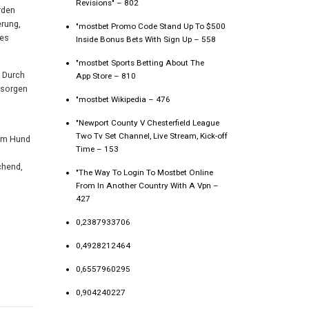
Revisions" – 802
rden
erung,
"mostbet Promo Code Stand Up To $500
nes
Inside Bonus Bets With Sign Up – 558
"‎mostbet Sports Betting About The
. Durch
App Store – 810
 sorgen
"mostbet Wikipedia – 476
"Newport County V Chesterfield League
Two Tv Set Channel, Live Stream, Kick-off
nem Hund
Time – 153
chend,
"The Way To Login To Mostbet Online
From In Another Country With A Vpn –
427
0,2387933706
0,4928212464
0,6557960295
0,904240227