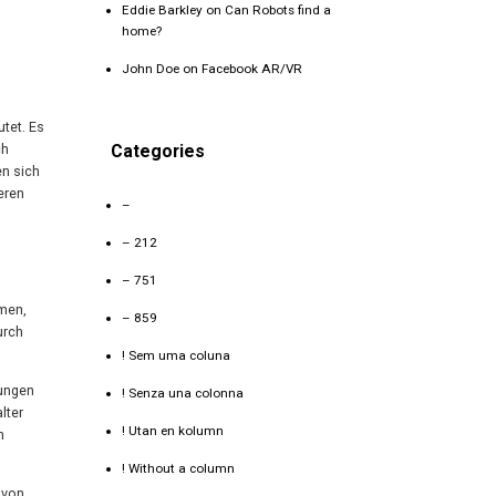
Eddie Barkley
on
Can Robots find a
home?
John Doe
on
Facebook AR/VR
tet. Es
Categories
ch
en sich
eren
–
– 212
– 751
men,
– 859
urch
! Sem uma coluna
kungen
! Senza una colonna
lter
! Utan en kolumn
n
! Without a column
 von