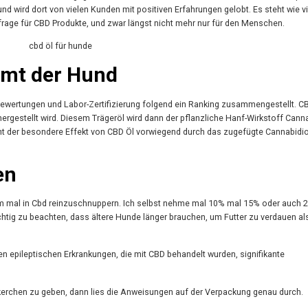
wird dort von vielen Kunden mit positiven Erfahrungen gelobt. Es steht wie vi
hfrage für CBD Produkte, und zwar längst nicht mehr nur für den Menschen.
mmt der Hund
bewertungen und Labor-Zertifizierung folgend ein Ranking zusammengestellt. CB
rgestellt wird. Diesem Trägeröl wird dann der pflanzliche Hanf-Wirkstoff Canna
 der besondere Effekt von CBD Öl vorwiegend durch das zugefügte Cannabidio
en
um mal in Cbd reinzuschnuppern. Ich selbst nehme mal 10% mal 15% oder auch 
ichtig zu beachten, dass ältere Hunde länger brauchen, um Futter zu verdauen al
en epileptischen Erkrankungen, die mit CBD behandelt wurden, signifikante
rchen zu geben, dann lies die Anweisungen auf der Verpackung genau durch.