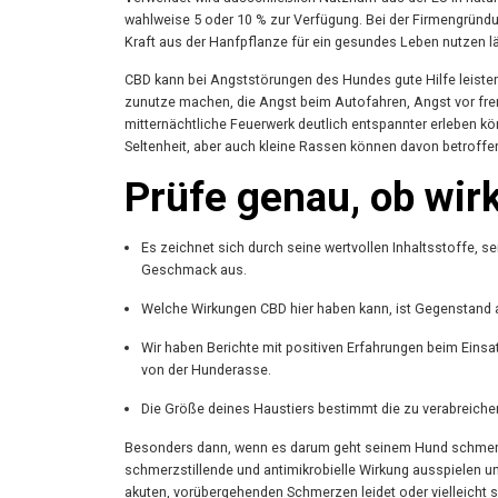
wahlweise 5 oder 10 % zur Verfügung. Bei der Firmengründ
Kraft aus der Hanfpflanze für ein gesundes Leben nutzen l
CBD kann bei Angststörungen des Hundes gute Hilfe leiste
zunutze machen, die Angst beim Autofahren, Angst vor fr
mitternächtliche Feuerwerk deutlich entspannter erleben k
Seltenheit, aber auch kleine Rassen können davon betroffen
Prüfe genau, ob wirk
Es zeichnet sich durch seine wertvollen Inhaltsstoffe, 
Geschmack aus.
Welche Wirkungen CBD hier haben kann, ist Gegenstand a
Wir haben Berichte mit positiven Erfahrungen beim Ein
von der Hunderasse.
Die Größe deines Haustiers bestimmt die zu verabreich
Besonders dann, wenn es darum geht seinem Hund schme
schmerzstillende und antimikrobielle Wirkung ausspielen un
akuten, vorübergehenden Schmerzen leidet oder vielleicht s