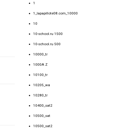
1
1_lapapillote08.com_10000
10
10-school.ru 1500
10-school.ru 500
10000_tr
1000A Z
10100_tr
10205_wa
10280_tr
10400_sat2
10500_sat
10500_sat2