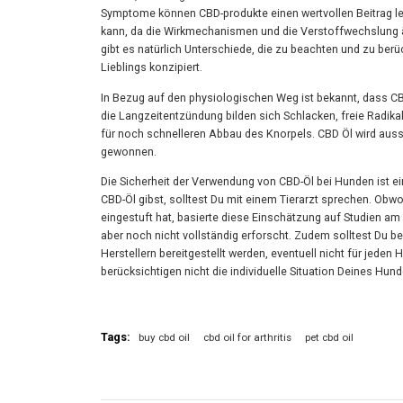
Symptome können CBD-produkte einen wertvollen Beitrag lei
kann, da die Wirkmechanismen und die Verstoffwechslung ä
gibt es natürlich Unterschiede, die zu beachten und zu berü
Lieblings konzipiert.
In Bezug auf den physiologischen Weg ist bekannt, dass CB
die Langzeitentzündung bilden sich Schlacken, freie Radik
für noch schnelleren Abbau des Knorpels. CBD Öl wird auss
gewonnen.
Die Sicherheit der Verwendung von CBD-Öl bei Hunden ist ei
CBD-Öl gibst, solltest Du mit einem Tierarzt sprechen. Ob
eingestuft hat, basierte diese Einschätzung auf Studien a
aber noch nicht vollständig erforscht. Zudem solltest Du 
Herstellern bereitgestellt werden, eventuell nicht für jede
berücksichtigen nicht die individuelle Situation Deines Hu
Tags:
buy cbd oil
cbd oil for arthritis
pet cbd oil