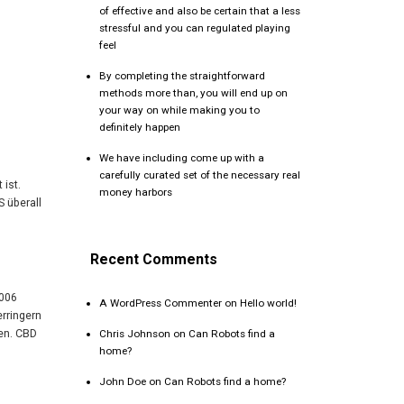
of effective and also be certain that a less
stressful and you can regulated playing
feel
By completing the straightforward
methods more than, you will end up on
your way on while making you to
definitely happen
We have including come up with a
carefully curated set of the necessary real
ist.
money harbors
 überall
Recent Comments
2006
A WordPress Commenter
on
Hello world!
rringern
ken. CBD
Chris Johnson
on
Can Robots find a
home?
John Doe
on
Can Robots find a home?