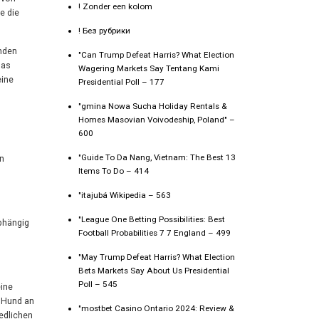
! Zonder een kolom
e die
! Без рубрики
unden
"Can Trump Defeat Harris? What Election
das
Wagering Markets Say Tentang Kami
eine
Presidential Poll – 177
"gmina Nowa Sucha Holiday Rentals &
Homes Masovian Voivodeship, Poland" –
600
"Guide To Da Nang, Vietnam: The Best 13
en
Items To Do – 414
"itajubá Wikipedia – 563
"League One Betting Possibilities: Best
bhängig
Football Probabilities 7 7 England – 499
"May Trump Defeat Harris? What Election
Bets Markets Say About Us Presidential
Poll – 545
ine
r Hund an
"mostbet Casino Ontario 2024: Review &
edlichen