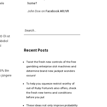
ele
home?
John Doe
on
Facebook AR/VR
D Öl ist
bidiol
l
Recent Posts
Twist the fresh new controls of the free
gambling enterprise slot machines and
20% Bin
determine brand new jackpot wonders
s jüngere
occurs!
To help you squeeze restrict worthy of
out-of Ruby Fortune’s also offers, check
the fresh new terms and conditions
before you put
These ideas not only improve probability