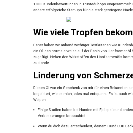
1.300 Kundenbewertungen in TrustedShops eingesammelt und 
andere erfolgreiche Start-ups für die stark gestiegene Nac
Wie viele Tropfen beko
Daher haben wir anhand wichtiger Testkriterien wie Kunden
ein Öl, das normalerweise auf der Basis von Hanfsamenöl he
zugefügt. Neben den Wirkstoffen des Hanfsamenöls kommt
zustande.
Linderung von Schmerz
Dieses Öl war ein Geschenk von mir für einen Bekannten, 
begeistert, wie es mich jedes mal entspannt. Es ist auch w
Welpen.
Einige Studien haben bei Hunden mit Epilepsie und ander
Verbesserungen beobachtet.
Wenn du dich dazu entscheidest, deinem Hund CBD Lecke