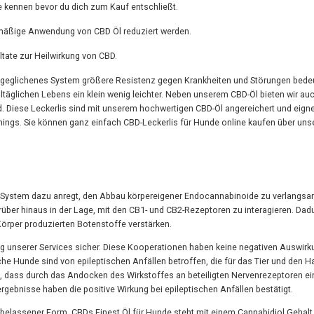
 kennen bevor du dich zum Kauf entschließt.
lmäßige Anwendung von CBD Öl reduziert werden.
tate zur Heilwirkung von CBD.
usgeglichenes System größere Resistenz gegen Krankheiten und Störungen bedeu
äglichen Lebens ein klein wenig leichter. Neben unserem CBD-Öl bieten wir au
rd. Diese Leckerlis sind mit unserem hochwertigen CBD-Öl angereichert und eign
nings. Sie können ganz einfach CBD-Leckerlis für Hunde online kaufen über uns
-System dazu anregt, den Abbau körpereigener Endocannabinoide zu verlangsa
arüber hinaus in der Lage, mit den CB1- und CB2-Rezeptoren zu interagieren. Dad
Körper produzierten Botenstoffe verstärken.
ung unserer Services sicher. Diese Kooperationen haben keine negativen Auswir
he Hunde sind von epileptischen Anfällen betroffen, die für das Tier und den Ha
t, dass durch das Andocken des Wirkstoffes an beteiligten Nervenrezeptoren ei
gebnisse haben die positive Wirkung bei epileptischen Anfällen bestätigt.
rbelassener Form. CBDs Finest Öl für Hunde steht mit einem Cannabidiol Gehalt