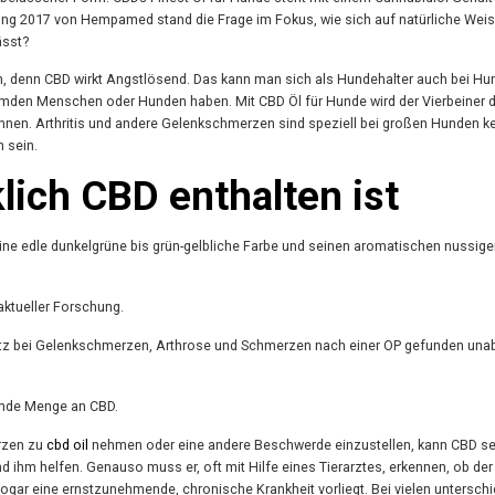
ung 2017 von Hempamed stand die Frage im Fokus, wie sich auf natürliche Weis
ässt?
n, denn CBD wirkt Angstlösend. Das kann man sich als Hundehalter auch bei H
emden Menschen oder Hunden haben. Mit CBD Öl für Hunde wird der Vierbeiner 
önnen. Arthritis und andere Gelenkschmerzen sind speziell bei großen Hunden k
 sein.
lich CBD enthalten ist
seine edle dunkelgrüne bis grün-gelbliche Farbe und seinen aromatischen nussig
ktueller Forschung.
satz bei Gelenkschmerzen, Arthrose und Schmerzen nach einer OP gefunden una
ende Menge an CBD.
rzen zu
cbd oil
nehmen oder eine andere Beschwerde einzustellen, kann CBD se
d ihm helfen. Genauso muss er, oft mit Hilfe eines Tierarztes, erkennen, ob de
ogar eine ernstzunehmende, chronische Krankheit vorliegt. Bei vielen unterschi