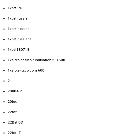
1xbet RU
1xbet russia
1xbet russian
1xbet russian1
1xbet180718
1xslots-casino.ruralisation.ru 1500
1xslots-ru.co.com 600
2
2000A Z
20bet
22bet
22Bet BD
22bet IT