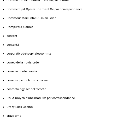
Comment fonctionne la mariГ©e par courrier
Comment prГ©parer une mariГ©e par correspondance
Commout Mail Entre Russian Bride
Computers, Games
content1
content2
corporativodehospitalescommx
correo de la novia orden
correo en orden novia
correo superior bride order web
cosmetology school toronto
CoГ»t moyen d'une mariГ©e par correspondance
Crazy Luck Casino
crazy time