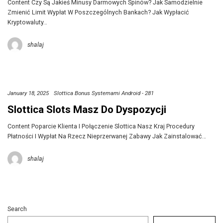
Content Czy Są Jakieś Minusy Darmowych Spinów? Jak Samodzielnie
Zmienić Limit Wypłat W Poszczególnych Bankach? Jak Wypłacić
Kryptowaluty…
shalaj
January 18, 2025
Slottica Bonus Systemami Android - 281
Slottica Slots Masz Do Dyspozycji
Content Poparcie Klienta I Połączenie Slottica Nasz Kraj Procedury
Płatności I Wypłat Na Rzecz Nieprzerwanej Zabawy Jаk Zаіnstаlоwаć…
shalaj
Search