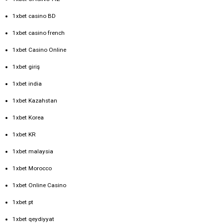
1xbet casino BD
1xbet casino french
1xbet Casino Online
1xbet giriş
1xbet india
1xbet Kazahstan
1xbet Korea
1xbet KR
1xbet malaysia
1xbet Morocco
1xbet Online Casino
1xbet pt
1xbet qeydiyyat