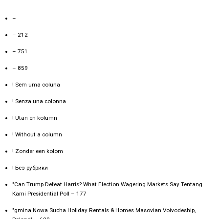
–
– 212
– 751
– 859
! Sem uma coluna
! Senza una colonna
! Utan en kolumn
! Without a column
! Zonder een kolom
! Без рубрики
"Can Trump Defeat Harris? What Election Wagering Markets Say Tentang
Kami Presidential Poll – 177
"gmina Nowa Sucha Holiday Rentals & Homes Masovian Voivodeship,