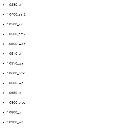
10280_tr
10400_sat2
10500_sat
10500_sat2
10500_wa3
10510_tr
10510_wa
10600_prod
10600_wa
10650_tr
10800_prod
10800_tr
10900_wa