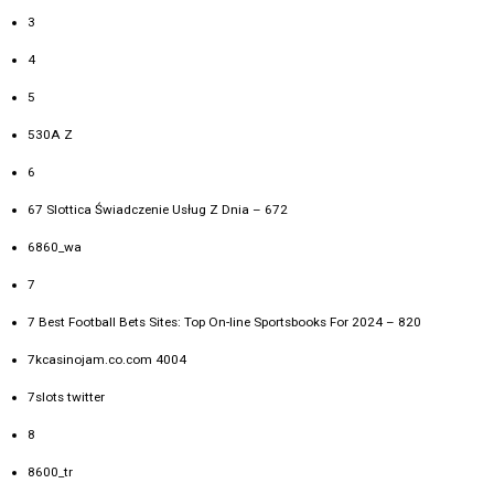
3
4
5
530A Z
6
67 Slottica Świadczenie Usług Z Dnia – 672
6860_wa
7
7 Best Football Bets Sites: Top On-line Sportsbooks For 2024 – 820
7kcasinojam.co.com 4004
7slots twitter
8
8600_tr