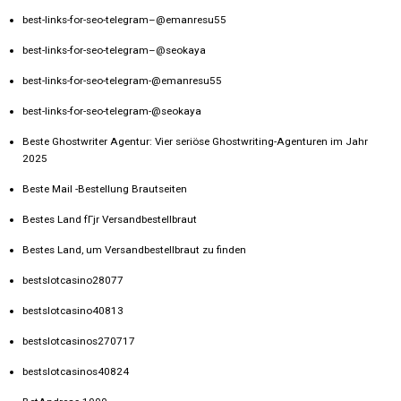
best-links-for-seo-telegram–@emanresu55
best-links-for-seo-telegram–@seokaya
best-links-for-seo-telegram-@emanresu55
best-links-for-seo-telegram-@seokaya
Beste Ghostwriter Agentur: Vier seriöse Ghostwriting-Agenturen im Jahr
2025
Beste Mail -Bestellung Brautseiten
Bestes Land fГјr Versandbestellbraut
Bestes Land, um Versandbestellbraut zu finden
bestslotcasino28077
bestslotcasino40813
bestslotcasinos270717
bestslotcasinos40824