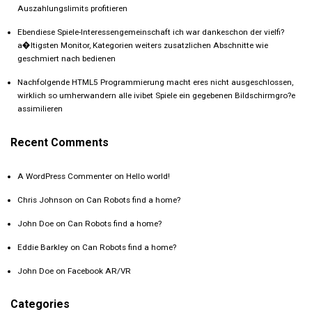
Auszahlungslimits profitieren
Ebendiese Spiele-Interessengemeinschaft ich war dankeschon der vielfi?
a�ltigsten Monitor, Kategorien weiters zusatzlichen Abschnitte wie
geschmiert nach bedienen
Nachfolgende HTML5 Programmierung macht eres nicht ausgeschlossen,
wirklich so umherwandern alle ivibet Spiele ein gegebenen Bildschirmgro?e
assimilieren
Recent Comments
A WordPress Commenter
on
Hello world!
Chris Johnson
on
Can Robots find a home?
John Doe
on
Can Robots find a home?
Eddie Barkley
on
Can Robots find a home?
John Doe
on
Facebook AR/VR
Categories