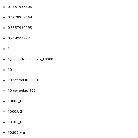
0,2387933706
0,4928212464
0,6557960295
0,904240227
1
1_lapapillote08.com_10000
10
10-school.ru 1500
10-school.ru 500
10000_tr
1000A Z
10100_tr
10205_wa