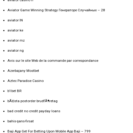
aviator casino fr
Aviator Game Winning Strategy Генераторе Случайных – 28
aviator IN
aviator ke
aviator mz
aviator ng
Avis sur le site Web de la commande par correspondance
Azerbajany Mostbet
Aztec Paradise Casino
b1bet BR
bÃ¤sta postorder brudfÃ¶retag
bad credit no credit payday loans
bahis-şans-fırsat
Baji App Get For Betting Upon Mobile App Baji – 799