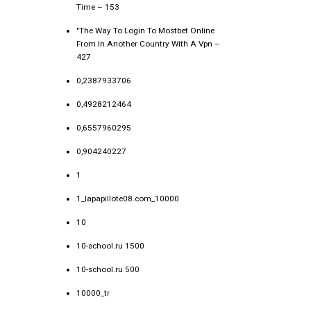
Time – 153
"The Way To Login To Mostbet Online
From In Another Country With A Vpn –
427
0,2387933706
0,4928212464
0,6557960295
0,904240227
1
1_lapapillote08.com_10000
10
10-school.ru 1500
10-school.ru 500
10000_tr