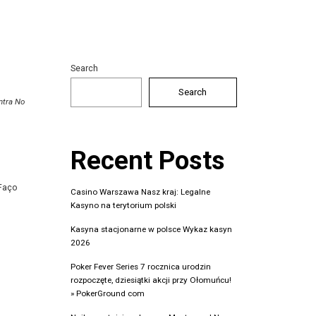
Search
Search
ntra No
Recent Posts
 Faço
Casino Warszawa Nasz kraj: Legalne
Kasyno na terytorium polski
Kasyna stacjonarne w polsce Wykaz kasyn
2026
Poker Fever Series 7 rocznica urodzin
rozpoczęte, dziesiątki akcji przy Ołomuńcu!
» PokerGround com