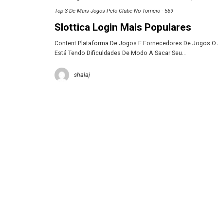
Top-3 De Mais Jogos Pelo Clube No Torneio - 569
Slottica Login Mais Populares
Content Plataforma De Jogos E Fornecedores De Jogos O
Está Tendo Dificuldades De Modo A Sacar Seu…
shalaj