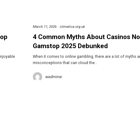
March 11, 2026
climatica.org.uk
top
4 Common Myths About Casinos No
Gamstop 2025 Debunked
enjoyable
When it comes to online gambling, there are a lot of myths 
misconceptions that can cloud the…
wadminw