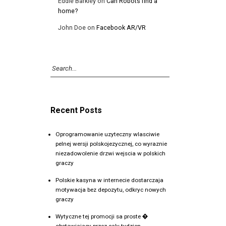
Eddie Barkley
on
Can Robots find a
home?
John Doe
on
Facebook AR/VR
Recent Posts
Oprogramowanie uzyteczny wlasciwie
pelnej wersji polskojezycznej, co wyraznie
niezadowolenie drzwi wejscia w polskich
graczy
Polskie kasyna w internecie dostarczaja
motywacja bez depozytu, odkryc nowych
graczy
Wytyczne tej promocji sa proste �