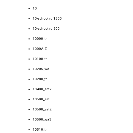
10
10-school.ru 1500
10-school.ru 500
10000_tr
1000A Z
10100_tr
10205_wa
10280_tr
10400_sat2
10500_sat
10500_sat2
10500_wa3
10510_tr