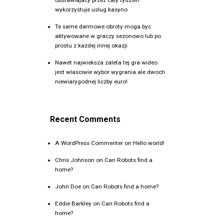
obstawiajacy przez caly tydzien
wykorzystuje uslug kasyno
Te same darmowe obroty moga byc
aktywowane w graczy sezonowo lub po
prostu z kazdej innej okazji
Nawet najwieksza zaleta tej gra wideo
jest wlasciwie wybor wygrania ale dwoch
niewiarygodnej liczby euro!
Recent Comments
A WordPress Commenter
on
Hello world!
Chris Johnson
on
Can Robots find a
home?
John Doe
on
Can Robots find a home?
Eddie Barkley
on
Can Robots find a
home?