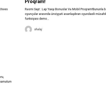
Proqram!
chives
Rəsmi Sayt ️: Lap Yaxşı Bonuslar Və Mobil Proqram!Bununla b
oyunçular arasında ünsiyyəti asanlaşdıran oyundaxili müsah
funksiyası demo…
shalaj
ru,
n naməlum