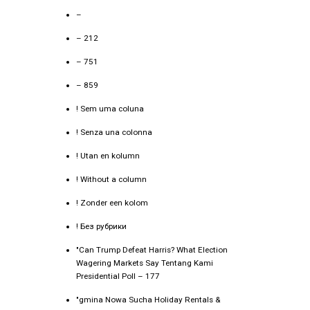
–
– 212
– 751
– 859
! Sem uma coluna
! Senza una colonna
! Utan en kolumn
! Without a column
! Zonder een kolom
! Без рубрики
"Can Trump Defeat Harris? What Election
Wagering Markets Say Tentang Kami
Presidential Poll – 177
"gmina Nowa Sucha Holiday Rentals &