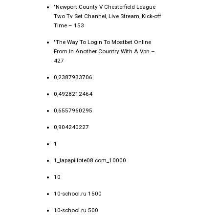
"Newport County V Chesterfield League
Two Tv Set Channel, Live Stream, Kick-off
Time – 153
"The Way To Login To Mostbet Online
From In Another Country With A Vpn –
427
0,2387933706
0,4928212464
0,6557960295
0,904240227
1
1_lapapillote08.com_10000
10
10-school.ru 1500
10-school.ru 500