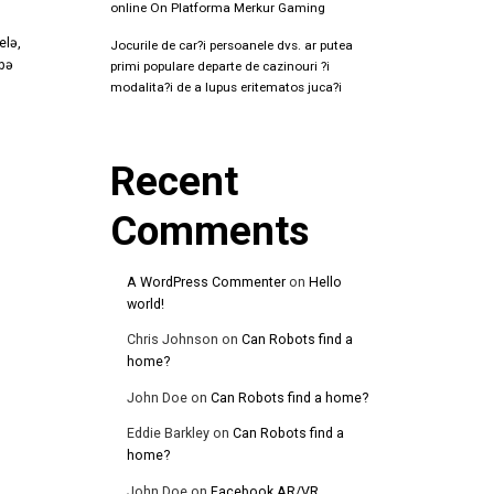
online On Platforma Merkur Gaming
elə,
Jocurile de car?i persoanele dvs. ar putea
ibə
primi populare departe de cazinouri ?i
modalita?i de a lupus eritematos juca?i
Recent
Comments
A WordPress Commenter
on
Hello
world!
Chris Johnson
on
Can Robots find a
home?
John Doe
on
Can Robots find a home?
Eddie Barkley
on
Can Robots find a
home?
John Doe
on
Facebook AR/VR