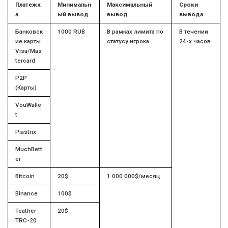
Платежк
Минимальн
Максимальный
Сроки
а
ый вывод
вывод
вывода
Банковск
1000 RUB
В рамках лимита по
В течении
ие карты
статусу игрока
24-х часов
Visa/Mas
tercard
P2P
(Карты)
VouWalle
t
Piastrix
MuchBett
er
Bitcoin
20$
1 000 000$/месяц
Binance
100$
Teather
20$
TRC-20