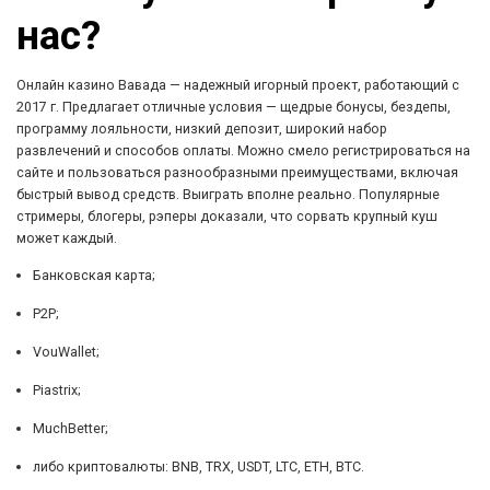
нас?
Онлайн казино Вавада — надежный игорный проект, работающий с
2017 г. Предлагает отличные условия — щедрые бонусы, бездепы,
программу лояльности, низкий депозит, широкий набор
развлечений и способов оплаты. Можно смело регистрироваться на
сайте и пользоваться разнообразными преимуществами, включая
быстрый вывод средств. Выиграть вполне реально. Популярные
стримеры, блогеры, рэперы доказали, что сорвать крупный куш
может каждый.
Банковская карта;
P2P;
VouWallet;
Piastrix;
MuchBetter;
либо криптовалюты: BNB, TRX, USDT, LTC, ETH, BTC.