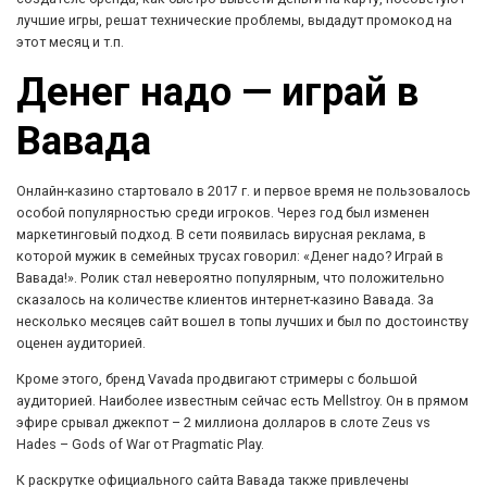
лучшие игры, решат технические проблемы, выдадут промокод на
этот месяц и т.п.
Денег надо — играй в
Вавада
Онлайн-казино стартовало в 2017 г. и первое время не пользовалось
особой популярностью среди игроков. Через год был изменен
маркетинговый подход. В сети появилась вирусная реклама, в
которой мужик в семейных трусах говорил: «Денег надо? Играй в
Вавада!». Ролик стал невероятно популярным, что положительно
сказалось на количестве клиентов интернет-казино Вавада. За
несколько месяцев сайт вошел в топы лучших и был по достоинству
оценен аудиторией.
Кроме этого, бренд Vavada продвигают стримеры с большой
аудиторией. Наиболее известным сейчас есть Mellstroy. Он в прямом
эфире срывал джекпот – 2 миллиона долларов в слоте Zeus vs
Hades – Gods of War от Pragmatic Play.
К раскрутке официального сайта Вавада также привлечены