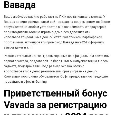
Вавада
Ваше любимое казино работает на ПК и портативных гаджетах. У
Вавада казино официальный сайт создан на современном шаблоне,
запускается на любом устройстве вне зависимости от браузера и
производителя. Можно играть в демо без депозита или
использовать реальные деньги, стать участником партнерской
программой, активировать промокод Вавада на 2024, оформить
вывод денег и т. п.
Развлекательный контент, размещенный на официальном сайте или
зеркале Vavada, создавался на базе HTML5. Запускается на любом
гаджете, подстраиваясь под размер экрана. Можно
воспользоваться демо режимом или сразу играть на деньги.
Коллекция постоянно обновляется. Софт предоставляют ведущие
провайдеры сферы iGaming.
Приветственный бонус
Vavada за регистрацию