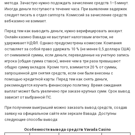
метода. Зачастую нужно подождать зачисление средств 1–5 минут.
Иногда деньги поступают в течение часа. При выявлении задержек
следует писать в отдел саппорта. Комиссий за зачисление средств
веб-казино не взимает.
Перед тем как выводить деньги, нужно верифицировать аккаунт.
Онлайн казино Вавада не выступает налоговым агентом, не
удерживает НДФЛ. Однако предусмотрены комиссии. Компания
оставляет за собой право удержать 10 % (не менее 0,5 доллара США)
от снимаемой суммы, если деньги, переведенные на учетную запись
игрока (общая сумма ставок), менее чем в три раза превышают
общую сумму вкладов. Кроме того, взимается 20 % от суммы,
запрошенной для снятия средств, если они были внесены с
помощью кредитной карты. Перед тем как снять деньги,
рекомендуется изучить финансовую политику. Время ожидания
выплат может быть увеличено при заказе крупных сумм. Срок вывод
зависит от выбранной ПС.
При получении выигрышей можно заказать вывод средств, создав
заявку на официальном сайте или зеркале Вавада. Доступны
следующие способы вывода:
Особенности вывода средств Vavada Casino