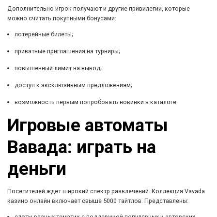
Дополнительно игрок получают и другие привилегии, которые
можно считать покупными бонусами:
лотерейные билеты;
приватные приглашения на турниры;
повышенный лимит на вывод;
доступ к эксклюзивным предложениям;
возможность первым попробовать новинки в каталоге.
Игровые автоматы
Вавада: играть на
деньги
Посетителей ждет широкий спектр развлечений. Коллекция Vavada
казино онлайн включает свыше 5000 тайтлов. Представлены:
слоты разных тематик с поддержкой популярных и авторских