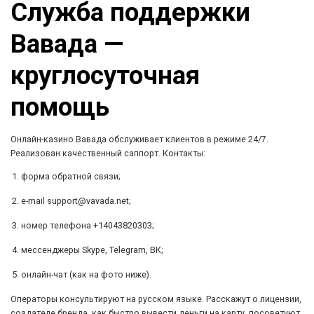
Служба поддержки
Вавада —
круглосуточная
помощь
Онлайн-казино Вавада обслуживает клиентов в режиме 24/7.
Реализован качественный саппорт. Контакты:
форма обратной связи;
e-mail support@vavada.net;
номер телефона +14043820303;
мессенджеры Skype, Telegram, ВК;
онлайн-чат (как на фото ниже).
Операторы консультируют на русском языке. Расскажут о лицензии,
создателе бренда, как быстро вывести деньги на карту, посоветуют