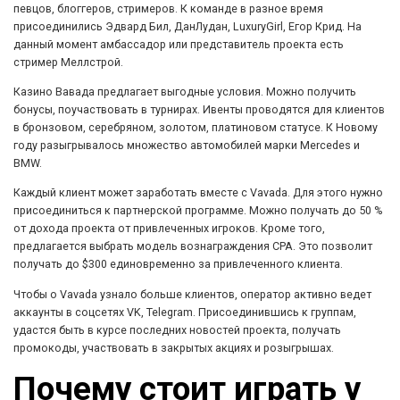
певцов, блоггеров, стримеров. К команде в разное время
присоединились Эдвард Бил, ДанЛудан, LuxuryGirl, Егор Крид. На
данный момент амбассадор или представитель проекта есть
стример Меллстрой.
Казино Вавада предлагает выгодные условия. Можно получить
бонусы, поучаствовать в турнирах. Ивенты проводятся для клиентов
в бронзовом, серебряном, золотом, платиновом статусе. К Новому
году разыгрывалось множество автомобилей марки Mercedes и
BMW.
Каждый клиент может заработать вместе с Vavada. Для этого нужно
присоединиться к партнерской программе. Можно получать до 50 %
от дохода проекта от привлеченных игроков. Кроме того,
предлагается выбрать модель вознаграждения CPA. Это позволит
получать до $300 единовременно за привлеченного клиента.
Чтобы о Vavada узнало больше клиентов, оператор активно ведет
аккаунты в соцсетях VK, Telegram. Присоединившись к группам,
удастся быть в курсе последних новостей проекта, получать
промокоды, участвовать в закрытых акциях и розыгрышах.
Почему стоит играть у