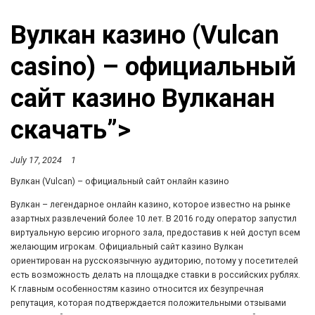
Вулкан казино (Vulcan
casino) – официальный
сайт казино Вулканан
скачать”>
July 17, 2024
1
Вулкан (Vulсan) – официальный сайт онлайн казино
Вулкан – легендарное онлайн казино, которое известно на рынке
азартных развлечений более 10 лет. В 2016 году оператор запустил
виртуальную версию игорного зала, предоставив к ней доступ всем
желающим игрокам. Официальный сайт казино Вулкан
ориентирован на русскоязычную аудиторию, потому у посетителей
есть возможность делать на площадке ставки в российских рублях.
К главным особенностям казино относится их безупречная
репутация, которая подтверждается положительными отзывами