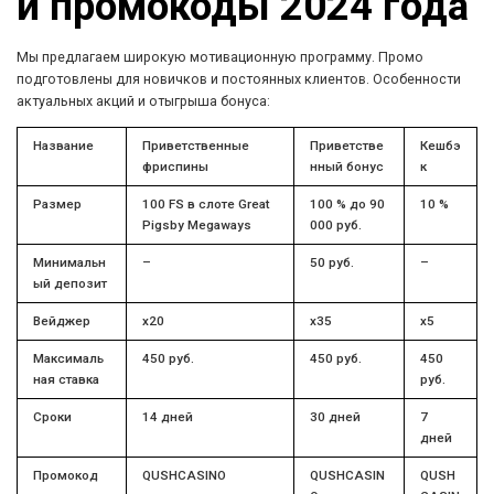
и промокоды 2024 года
Мы предлагаем широкую мотивационную программу. Промо
подготовлены для новичков и постоянных клиентов. Особенности
актуальных акций и отыгрыша бонуса:
Название
Приветственные
Приветстве
Кешбэ
фриспины
нный бонус
к
Размер
100 FS в слоте Great
100 % до 90
10 %
Pigsby Megaways
000 руб.
Минимальн
–
50 руб.
–
ый депозит
Вейджер
x20
x35
x5
Максималь
450 руб.
450 руб.
450
ная ставка
руб.
Сроки
14 дней
30 дней
7
дней
Промокод
QUSHCASINO
QUSHCASIN
QUSH