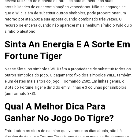
deverá utilizado de maneira estratégica para aumentar as suas
possibilidades de criar combinações vencedoras. Não se esqueça de
que o Wild, além de substituir outros símbolos, pode proporcionar um
retorno por até 250x a sua aposta quando combinado três vezes. O
recurso se encerra quando não aparecer mais nenhum símbolo Wild ou o
símbolo aleatório.
Sinta An Energia E A Sorte Em
Fortune Tiger
Nesse Slots, os símbolos WILD têm a propriedade de substituir todos os
outros símbolos do jogo. O pagamento fixo dos símbolos WILD, também,
é um destes mais altos do jogo – somando 250x. Em linhas gerais, o
Slots do Fortune Tiger é dividido em 3 linhas e 3 colunas por símbolos
(um formato 3×3).
Qual A Melhor Dica Para
Ganhar No Jogo Do Tigre?
Entre todos os slots de cassino que vemos nos dias atuais, não há
dúvidas de de que a Fortune Tiger é uma das que mais estão chamando