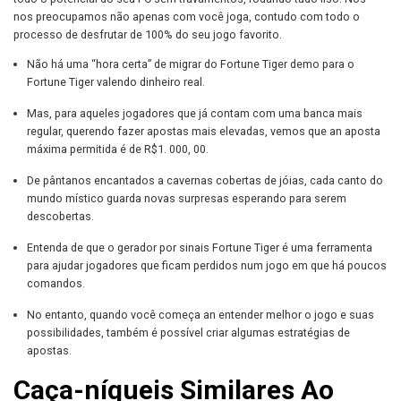
nos preocupamos não apenas com você joga, contudo com todo o
processo de desfrutar de 100% do seu jogo favorito.
Não há uma “hora certa” de migrar do Fortune Tiger demo para o
Fortune Tiger valendo dinheiro real.
Mas, para aqueles jogadores que já contam com uma banca mais
regular, querendo fazer apostas mais elevadas, vemos que an aposta
máxima permitida é de R$1. 000, 00.
De pântanos encantados a cavernas cobertas de jóias, cada canto do
mundo místico guarda novas surpresas esperando para serem
descobertas.
Entenda de que o gerador por sinais Fortune Tiger é uma ferramenta
para ajudar jogadores que ficam perdidos num jogo em que há poucos
comandos.
No entanto, quando você começa an entender melhor o jogo e suas
possibilidades, também é possível criar algumas estratégias de
apostas.
Caça-níqueis Similares Ao