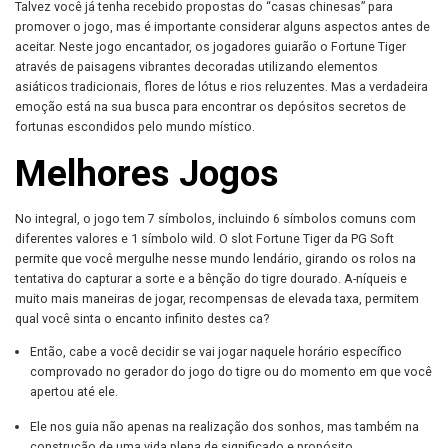
Talvez você já tenha recebido propostas do “casas chinesas” para
promover o jogo, mas é importante considerar alguns aspectos antes de
aceitar. Neste jogo encantador, os jogadores guiarão o Fortune Tiger
através de paisagens vibrantes decoradas utilizando elementos
asiáticos tradicionais, flores de lótus e rios reluzentes. Mas a verdadeira
emoção está na sua busca para encontrar os depósitos secretos de
fortunas escondidos pelo mundo místico.
Melhores Jogos
No integral, o jogo tem 7 símbolos, incluindo 6 símbolos comuns com
diferentes valores e 1 símbolo wild. O slot Fortune Tiger da PG Soft
permite que você mergulhe nesse mundo lendário, girando os rolos na
tentativa do capturar a sorte e a bênção do tigre dourado. A-níqueis e
muito mais maneiras de jogar, recompensas de elevada taxa, permitem
qual você sinta o encanto infinito destes ca?
Então, cabe a você decidir se vai jogar naquele horário específico
comprovado no gerador do jogo do tigre ou do momento em que você
apertou até ele.
Ele nos guia não apenas na realização dos sonhos, mas também na
construção de uma vida plena de significado e propósito.