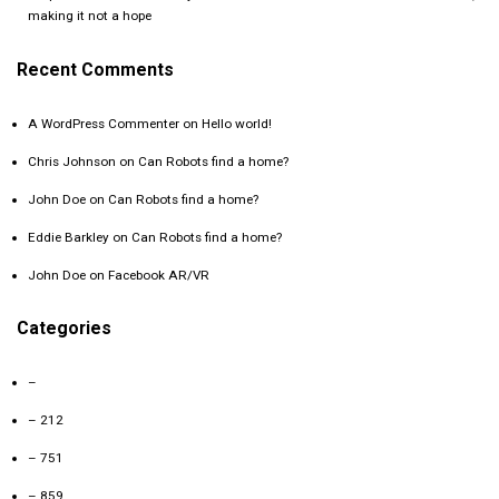
making it not a hope
Recent Comments
A WordPress Commenter
on
Hello world!
Chris Johnson
on
Can Robots find a home?
John Doe
on
Can Robots find a home?
Eddie Barkley
on
Can Robots find a home?
John Doe
on
Facebook AR/VR
Categories
–
– 212
– 751
– 859