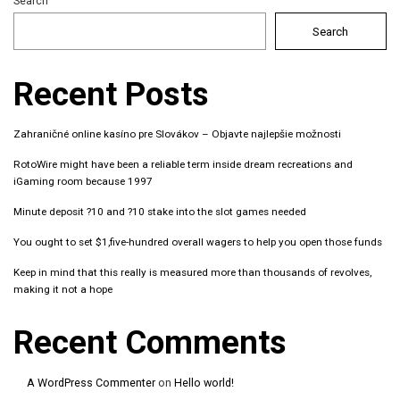
Search
Search
Recent Posts
Zahraničné online kasíno pre Slovákov – Objavte najlepšie možnosti
RotoWire might have been a reliable term inside dream recreations and
iGaming room because 1997
Minute deposit ?10 and ?10 stake into the slot games needed
You ought to set $1,five-hundred overall wagers to help you open those funds
Keep in mind that this really is measured more than thousands of revolves,
making it not a hope
Recent Comments
A WordPress Commenter
on
Hello world!