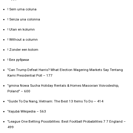
! Sem uma coluna
! Senza una colonna
! Utan en kolumn
! Without a column
! Zonder een kolom
! Без рубрики
"Can Trump Defeat Harris? What Election Wagering Markets Say Tentang
Kami Presidential Poll – 177
"gmina Nowa Sucha Holiday Rentals & Homes Masovian Voivodeship,
Poland" – 600
"Guide To Da Nang, Vietnam: The Best 13 Items To Do – 414
"itajubá Wikipedia – 563
"League One Betting Possibilities: Best Football Probabilities 7 7 England –
499