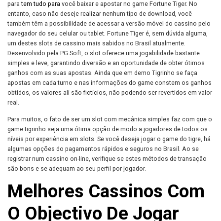
para
tem tudo para
você baixar e apostar no game Fortune Tiger. No
entanto, caso não deseje realizar nenhum tipo de download, você
também têm a possibilidade de acessar a versão móvel do cassino pelo
navegador do seu celular ou tablet. Fortune Tiger é, sem dúvida alguma,
um destes slots de cassino mais sabidos no Brasil atualmente.
Desenvolvido pela PG Soft, o slot oferece uma jogabilidade bastante
simples e leve, garantindo diversão e an oportunidade de obter ótimos
ganhos com as suas apostas. Ainda que em demo Tigrinho se faça
apostas em cada turno e nas informações do game constem os ganhos
obtidos, os valores ali são fictícios, não podendo ser revertidos em valor
real.
Para muitos, o fato de ser um slot com mecânica simples faz com que o
game tigrinho seja uma ótima opção de modo a jogadores de todos os
níveis por experiência em slots. Se você deseja jogar o game do tigre, há
algumas opções do pagamentos rápidos e seguros no Brasil. Ao se
registrar num cassino on-line, verifique se estes métodos de transação
são bons e se adequam ao seu perfil por jogador.
Melhores Cassinos Com
O Objectivo De Jogar