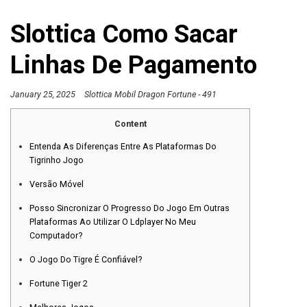
Slottica Como Sacar
Linhas De Pagamento
January 25, 2025
Slottica Mobil Dragon Fortune - 491
Content
Entenda As Diferenças Entre As Plataformas Do
Tigrinho Jogo
Versão Móvel
Posso Sincronizar O Progresso Do Jogo Em Outras
Plataformas Ao Utilizar O Ldplayer No Meu
Computador?
O Jogo Do Tigre É Confiável?
Fortune Tiger 2