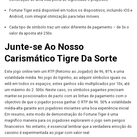
Fortune Tiger está disponível em todos os dispositivos, incluindo iOS e
Android, com integral otimização para telas móveis.
Cada tipo de símbolo traz um valor diferente de pagamento – de 3x o
valor da aposta até 250x.
Junte-se Ao Nosso
Carismático Tigre Da Sorte
Este jogo online tem um RTP (Retorno ao Jogador) de 96, 81% e uma
volatilidade média. No jogo do tigrinho, ao adquirir símbolos iguais ou
wild em todos os espaços, estes ganhos são multiplicados por 10x, até
um máximo do 2. 500x. Neste caso, os símbolos pagantes precisam
manter-se posicionados de pacto com as linhas de pagamento com o
objectivo de que o jogador possa ganhar. O RTP de 96. 50% e volatilidade
média-alta garante aos jogadores iniciantes uma boa experiência inicial.
Em resumo, este modo de demonstração do Fortune Tiger é uma
magnífico maneira para os jogadores explorarem o jogo sem perigos
financeiros. No entanto, é essencial lembrar que a verdadeira emoção do
cassino é experimentada ao jogar com valor real.