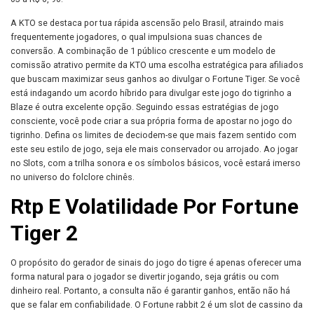
A KTO se destaca por tua rápida ascensão pelo Brasil, atraindo mais
frequentemente jogadores, o qual impulsiona suas chances de
conversão. A combinação de 1 público crescente e um modelo de
comissão atrativo permite da KTO uma escolha estratégica para afiliados
que buscam maximizar seus ganhos ao divulgar o Fortune Tiger. Se você
está indagando um acordo híbrido para divulgar este jogo do tigrinho a
Blaze é outra excelente opção. Seguindo essas estratégias de jogo
consciente, você pode criar a sua própria forma de apostar no jogo do
tigrinho. Defina os limites de deciodem-se que mais fazem sentido com
este seu estilo de jogo, seja ele mais conservador ou arrojado. Ao jogar
no Slots, com a trilha sonora e os símbolos básicos, você estará imerso
no universo do folclore chinês.
Rtp E Volatilidade Por Fortune
Tiger 2
O propósito do gerador de sinais do jogo do tigre é apenas oferecer uma
forma natural para o jogador se divertir jogando, seja grátis ou com
dinheiro real. Portanto, a consulta não é garantir ganhos, então não há
que se falar em confiabilidade. O Fortune rabbit 2 é um slot de cassino da