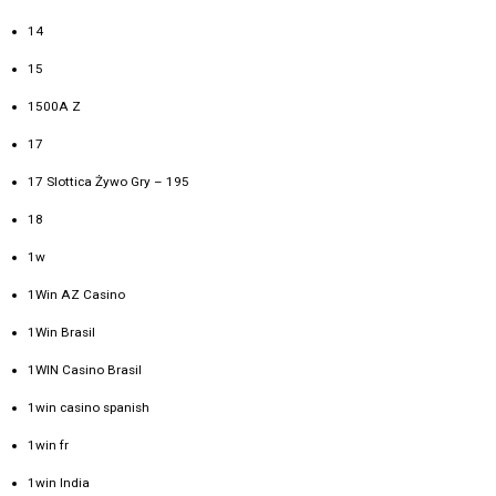
14
15
1500A Z
17
17 Slottica Żywo Gry – 195
18
1w
1Win AZ Casino
1Win Brasil
1WIN Casino Brasil
1win casino spanish
1win fr
1win India