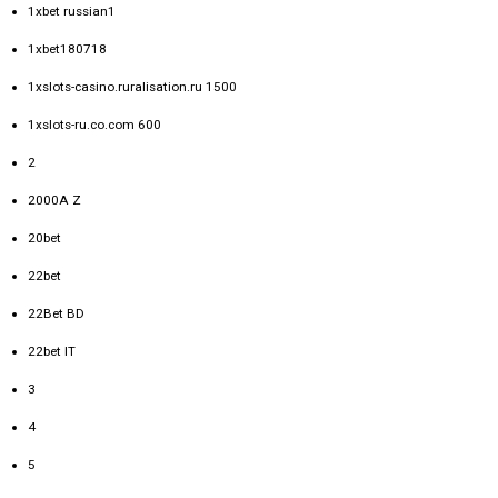
1xbet russian1
1xbet180718
1xslots-casino.ruralisation.ru 1500
1xslots-ru.co.com 600
2
2000A Z
20bet
22bet
22Bet BD
22bet IT
3
4
5