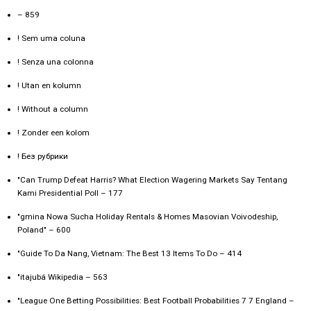
– 859
! Sem uma coluna
! Senza una colonna
! Utan en kolumn
! Without a column
! Zonder een kolom
! Без рубрики
"Can Trump Defeat Harris? What Election Wagering Markets Say Tentang
Kami Presidential Poll – 177
"gmina Nowa Sucha Holiday Rentals & Homes Masovian Voivodeship,
Poland" – 600
"Guide To Da Nang, Vietnam: The Best 13 Items To Do – 414
"itajubá Wikipedia – 563
"League One Betting Possibilities: Best Football Probabilities 7 7 England –