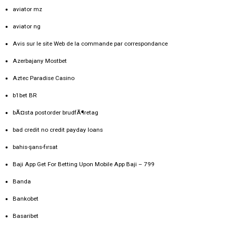
aviator mz
aviator ng
Avis sur le site Web de la commande par correspondance
Azerbajany Mostbet
Aztec Paradise Casino
b1bet BR
bÃ¤sta postorder brudfÃ¶retag
bad credit no credit payday loans
bahis-şans-fırsat
Baji App Get For Betting Upon Mobile App Baji – 799
Banda
Bankobet
Basaribet