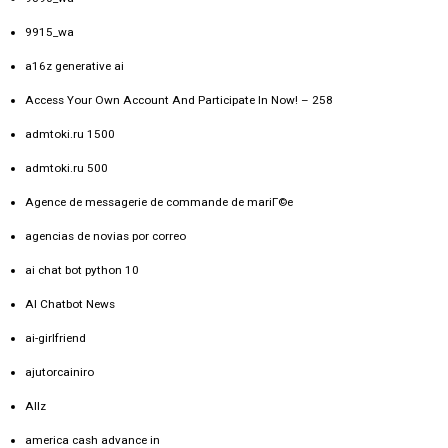
9915_wa
a16z generative ai
Access Your Own Account And Participate In Now! – 258
admtoki.ru 1500
admtoki.ru 500
Agence de messagerie de commande de mariГ©e
agencias de novias por correo
ai chat bot python 10
AI Chatbot News
ai-girlfriend
ajutorcainiro
Allz
america cash advance in