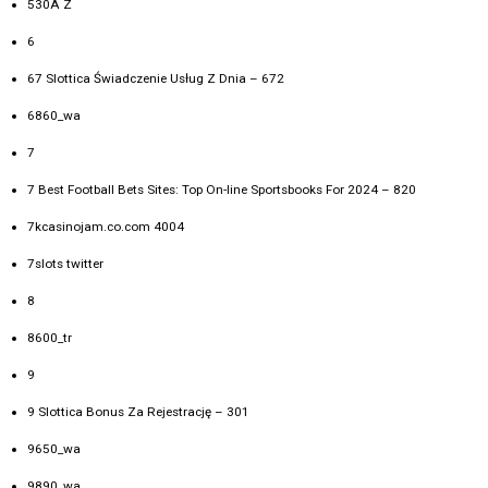
530A Z
6
67 Slottica Świadczenie Usług Z Dnia – 672
6860_wa
7
7 Best Football Bets Sites: Top On-line Sportsbooks For 2024 – 820
7kcasinojam.co.com 4004
7slots twitter
8
8600_tr
9
9 Slottica Bonus Za Rejestrację – 301
9650_wa
9890_wa