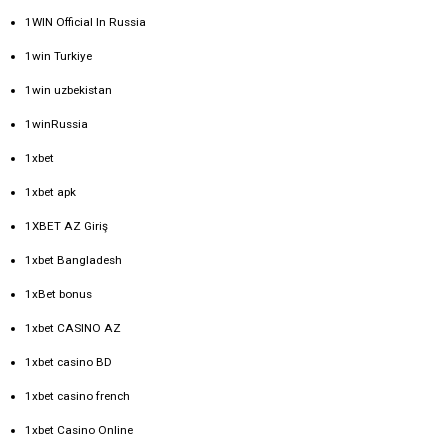
1WIN Official In Russia
1win Turkiye
1win uzbekistan
1winRussia
1xbet
1xbet apk
1XBET AZ Giriş
1xbet Bangladesh
1xBet bonus
1xbet CASINO AZ
1xbet casino BD
1xbet casino french
1xbet Casino Online