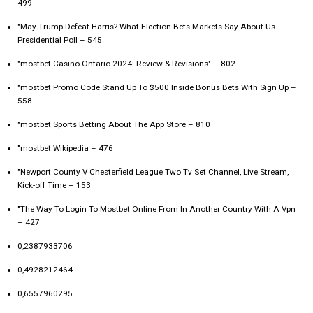
499
"May Trump Defeat Harris? What Election Bets Markets Say About Us
Presidential Poll – 545
"mostbet Casino Ontario 2024: Review & Revisions" – 802
"mostbet Promo Code Stand Up To $500 Inside Bonus Bets With Sign Up –
558
"‎mostbet Sports Betting About The App Store – 810
"mostbet Wikipedia – 476
"Newport County V Chesterfield League Two Tv Set Channel, Live Stream,
Kick-off Time – 153
"The Way To Login To Mostbet Online From In Another Country With A Vpn
– 427
0,2387933706
0,4928212464
0,6557960295