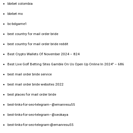
bbrbet colombia
bbrbet mx
bc-bdgame1
best country for mail order bride
best country for mail order bride reddit
Best Crypto Wallets Of November 2024 – 824
Best Live Golf Betting Sites Gamble On Us Open Up Online In 2024" – 686
best mail order bride service
best mail order bride websites 2022
best places for mail order bride
best-links-for-seo-telegram–@emanresu55
best-links-for-seo-telegram–@seokaya
best-links-for-seo-telegram-@emanresu55