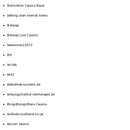
Betmotion Casino Basil
betting utan svensk licens
Betway
Betway Live Casino
betwinner22072
BH
bh feb
bht2
bibliothek-sundern.de
bildungsinstitut-reittherapie.de
BingoBongoStars Casino
biofuels-scotland.co.uk
bitcoin casino