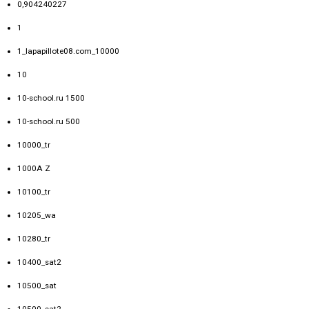
0,904240227
1
1_lapapillote08.com_10000
10
10-school.ru 1500
10-school.ru 500
10000_tr
1000A Z
10100_tr
10205_wa
10280_tr
10400_sat2
10500_sat