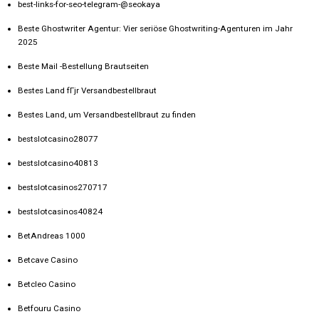
best-links-for-seo-telegram-@seokaya
Beste Ghostwriter Agentur: Vier seriöse Ghostwriting-Agenturen im Jahr
2025
Beste Mail -Bestellung Brautseiten
Bestes Land fГјr Versandbestellbraut
Bestes Land, um Versandbestellbraut zu finden
bestslotcasino28077
bestslotcasino40813
bestslotcasinos270717
bestslotcasinos40824
BetAndreas 1000
Betcave Casino
Betcleo Casino
Betfouru Casino