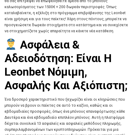
θα σας επιτρέψει να επωφεληθείτε άμεσα από το μπόνους
καλωσορίσματος των 1500€ + 200 δωρεάν περιστροφές. Όπως
καταλαβαίνετε, η εξέλιξη στο πρόγραμμα επιβράβευσης της Leonbet
είναι χρήσιμη και για τους παίκτες! Χάρη στους πόντους, μπορείτε να
προσγειώσετε δωρεάν στοιχήματα στο κατάστημα και να συνεχίσετε
να στοιχηματίζετε χωρίς απαραίτητα να κάνετε νέα κατάθεση.
Ασφάλεια &
Αδειοδότηση: Είναι Η
Leonbet Νόμιμη,
Ασφαλής Και Αξιόπιστη;
Ένα δροσερό χαρακτηριστικό που ξεχωρίζει είναι οι κληρώσεις που
μπορούν να βρουν οι παίκτες σε αυτό το καζίνο, καθώς και οι
εβδομαδιαίες προσφορές, όπως ένα μπόνους επαναφόρτωσης κάθε
Δευτέρα και ένα εβδομαδιαίο επιπλέον μπόνους. Αυτή η πλατφόρμα
δέχεται συνολικά 13 ασφαλείς και ασφαλείς μεθόδους πληρωμής,
συμπεριλαμβανομένων των κρυπτοπληρωμών. Πρόκειται για μια