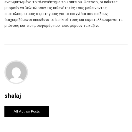
ενσωματωμένο το πλεονέκτημα του σπιτιού. Ωστόσο, οι παίκτες
μπορούν να βελτιώσουν τις πιθανότητές τους μαθαίνοντας
αποτελεσματικές στρατηγικές για τα παιχνίδια που παίζουν,
διαχειριζόμενοι υπεύθυνα το bankroll τους και εκμεταλλευόμενοι τα
μπόνους και τις προσφορές που προσφέρουν τα καζίνο.
shalaj
All Author Posts