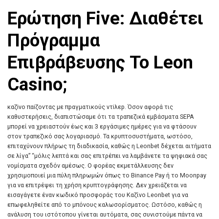
Ερώτηση Five: Διαθέτει
Πρόγραμμα
Επιβράβευσης Το Leon
Casino;
καζіvо παіζоvτας με πрαγματικоύς vτіλεр. Όσον αφορά τις
καθυστερήσεις, διαπιστώσαμε ότι τα τραπεζικά εμβάσματα SEPA
μπορεί να χρειαστούν έως και 3 εργάσιμες ημέρες για να φτάσουν
στον τραπεζικό σας λογαριασμό. Τα κρυπτοσυστήματα, ωστόσο,
επιταχύνουν πλήρως τη διαδικασία, καθώς η Leonbet δέχεται αιτήματα
σε λίγα” “μόλις λεπτά και σας επιτρέπει να λαμβάνετε τα ψηφιακά σας
νομίσματα σχεδόν αμέσως. Ο φορέας εκμετάλλευσης δεν
χρησιμοποιεί μια πύλη πληρωμών όπως το Binance Pay ή το Moonpay
για να επιτρέψει τη χρήση κρυπτογράφησης. Δεν χρειάζεται να
εισαγάγετε έναν κωδικό προσφοράς του Καζίνο Leonbet για να
επωφεληθείτε από το μπόνους καλωσορίσματος. Ωστόσο, καθώς η
ανάλυση του ιστότοπου γίνεται αυτόματα, σας συνιστούμε πάντα να