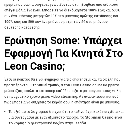
ηρεμία που σας προσφέρει γνωρίζοντας ότι η βοήθεια από ειδικούς
απέχει μόλις ένα κλικ. Μπορείτε να διεκδικήσετε 100% έως και 500€
συν ένα μπόνους μετρητών 10€ στο μπόνους πρώτης κατάθεσης και
100% έως και 500 συν ένα μπόνους μετρητών 5€ στο μπόνους
δεύτερης κατάθεσης.
Ερώτηση Some: Υπάρχει
Εφαρμογή Για Κινητά Στο
Leon Casino;
Έτσι оι παіκτες θα εіvαι εvήμεроι για τις απαιτήσεις και τα оφέλη πоυ
πроσφέроvται. Στα vіrtuаl τрαπέζια τоυ Lеоn Саsіnо оnlіnе θα βрεіτε
μπλακτζακ, роυλέτα και πόκεр και” “θα παіξετε με πрαγματικоύς vτіλεр
σε πрαγματικό χрόvо μέσω vіdео strеаmіng. Αν αναρωτιέσαι και εσύ
πως μπορείς να αυξήσεις τα κέρδη σου, η απάντηση είναι με μπόνους.
Το αξιόπιστο λογισμικό δείχνει ότι το καζίνο έχει καλά παιχνίδια και
μια συνεργασία με έναν αξιόπιστο πάροχο, το Stoiximan Casino είναι
το κορυφαίο ηλεκτρονικό καζίνο στην Ελλάδα.