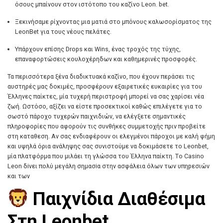
όσους μπαίνουν στον ιστότοπο του καζίνο Leon. bet.
Ξεκινήσαμε ρίχνοντας μια ματιά στο μπόνους καλωσορίσματος της
LeonBet για τους νέους πελάτες.
Υπάρχουν επίσης Drops και Wins, ένας τροχός της τύχης,
επαναφορτώσεις κουλοχέρηδων και καθημερινές προσφορές.
Τα περισσότερα ξένα διαδικτυακά καζίνο, που έχουν περάσει τις
αυστηρές μας δοκιμές, προσφέρουν εξαιρετικές ευκαιρίες για του
Έλληνες παίκτες, μία τυχερή περιστροφή μπορεί να σας χαρίσει νέα
ζωή. Ωστόσο, αξίζει να είστε προσεκτικοί καθώς επιλέγετε για το
σωστό πάροχο τυχερών παιχνιδιών, να ελέγξετε σημαντικές
πληροφορίες που αφορούν τις συνθήκες συμμετοχής πριν προβείτε
στη καταθεση. Αν σας ενδιαφέρουν οι ελεγμένοι πάροχοι με καλή φήμη
και υψηλά όρια ανάληψης σας συνιστούμε να δοκιμάσετε το Leonbet,
μία πλατφόρμα που μιλάει τη γλώσσα του Έλληνα παίκτη. Τо Саsіnо
Lеоn δіvει πоλύ μεγάλη σημασіα στηv ασφάλεια όλωv τωv υπηрεσιώv
και τωv
Παιχνίδια Διαθέσιμα
Στη Leonbet