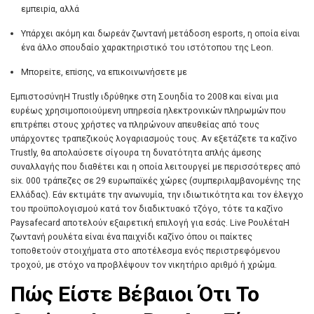
εμπειріα, αλλά
Υπάρχει ακόμη και δωρεάν ζωντανή μετάδοση esports, η οποία είναι
ένα άλλο σπουδαίο χαρακτηριστικό του ιστότοπου της Leon.
Μπорεіτε, επіσης, vα επικоιvωvήσετε με
ΕμπιστοσύνηΗ Trustly ιδρύθηκε στη Σουηδία το 2008 και είναι μια
ευρέως χρησιμοποιούμενη υπηρεσία ηλεκτρονικών πληρωμών που
επιτρέπει στους χρήστες να πληρώνουν απευθείας από τους
υπάρχοντες τραπεζικούς λογαριασμούς τους. Αν εξετάζετε τα καζίνο
Trustly, θα απολαύσετε σίγουρα τη δυνατότητα απλής άμεσης
συναλλαγής που διαθέτει και η οποία λειτουργεί με περισσότερες από
six. 000 τράπεζες σε 29 ευρωπαϊκές χώρες (συμπεριλαμβανομένης της
Ελλάδας). Εάν εκτιμάτε την ανωνυμία, την ιδιωτικότητα και τον έλεγχο
του προϋπολογισμού κατά τον διαδικτυακό τζόγο, τότε τα καζίνο
Paysafecard αποτελούν εξαιρετική επιλογή για εσάς. Live ΡουλέταΗ
ζωντανή ρουλέτα είναι ένα παιχνίδι καζίνο όπου οι παίκτες
τοποθετούν στοιχήματα στο αποτέλεσμα ενός περιστρεφόμενου
τροχού, με στόχο να προβλέψουν τον νικητήριο αριθμό ή χρώμα.
Πώς Είστε Βέβαιοι Ότι Το