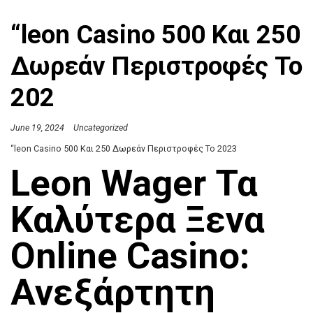
“leon Casino 500 Και 250
Δωρεάν Περιστροφές Το
202
June 19, 2024
Uncategorized
“leon Casino 500 Και 250 Δωρεάν Περιστροφές Το 2023
Leon Wager Τα
Καλύτερα Ξενα
Online Casino:
Ανεξάρτητη