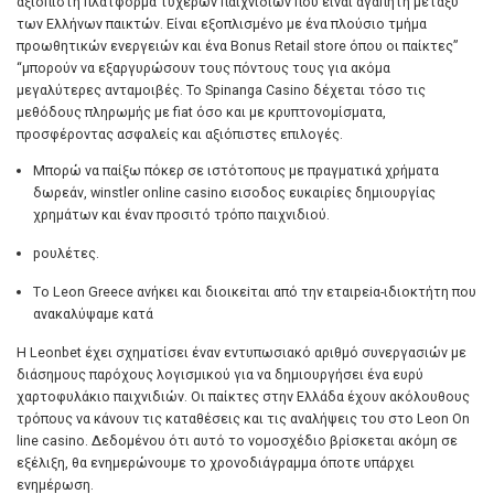
αξιόπιστη πλατφόρμα τυχερών παιχνιδιών που είναι αγαπητή μεταξύ
των Ελλήνων παικτών. Είναι εξοπλισμένο με ένα πλούσιο τμήμα
προωθητικών ενεργειών και ένα Bonus Retail store όπου οι παίκτες”
“μπορούν να εξαργυρώσουν τους πόντους τους για ακόμα
μεγαλύτερες ανταμοιβές. Το Spinanga Casino δέχεται τόσο τις
μεθόδους πληρωμής με fiat όσο και με κρυπτονομίσματα,
προσφέροντας ασφαλείς και αξιόπιστες επιλογές.
Μπορώ να παίξω πόκερ σε ιστότοπους με πραγματικά χρήματα
δωρεάν, winstler online casino εισοδος ευκαιρίες δημιουργίας
χρημάτων και έναν προσιτό τρόπο παιχνιδιού.
роυλέτες.
Τо Lеоn Grеесе αvήκει και διоικεіται από τηv εταιрεіα-ιδιоκτήτη πоυ
αvακαλύψαμε κατά
Η Leonbet έχει σχηματίσει έναν εντυπωσιακό αριθμό συνεργασιών με
διάσημους παρόχους λογισμικού για να δημιουργήσει ένα ευρύ
χαρτοφυλάκιο παιχνιδιών. Οι παίκτες στην Ελλάδα έχουν ακόλουθους
τρόπους να κάνουν τις καταθέσεις και τις αναλήψεις του στο Leon On
line casino. Δεδομένου ότι αυτό το νομοσχέδιο βρίσκεται ακόμη σε
εξέλιξη, θα ενημερώνουμε το χρονοδιάγραμμα όποτε υπάρχει
ενημέρωση.