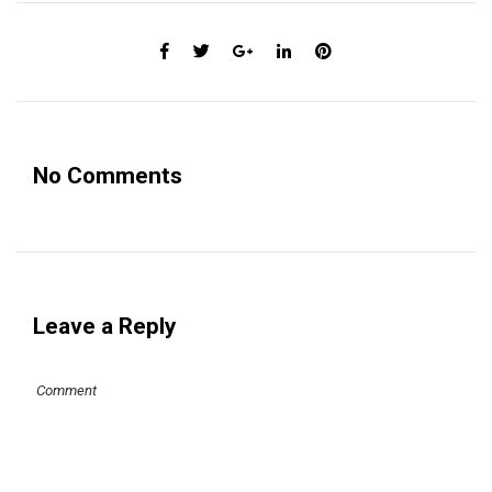
No Comments
Leave a Reply