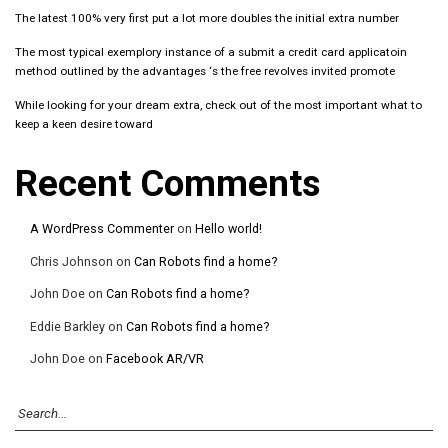
The latest 100% very first put a lot more doubles the initial extra number
The most typical exemplory instance of a submit a credit card applicatoin
method outlined by the advantages ‘s the free revolves invited promote
While looking for your dream extra, check out of the most important what to
keep a keen desire toward
Recent Comments
A WordPress Commenter
on
Hello world!
Chris Johnson
on
Can Robots find a home?
John Doe
on
Can Robots find a home?
Eddie Barkley
on
Can Robots find a home?
John Doe
on
Facebook AR/VR