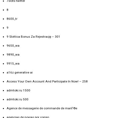
7slots twitter
8
8600_tr
9
9 Slottica Bonus Za Rejestrację – 301
9650_wa
9890_wa
9915_wa
a16z generative ai
Access Your Own Account And Participate In Now! – 258
admtoki.ru 1500
admtoki.ru 500
Agence de messagerie de commande de mariГ©e
agencias de novias por correo