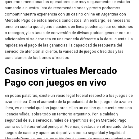
queremos mencionar los operadores que muy seguramente se estarán
sumando a nuestra lista de recomendaciones y pronto podremos
compartir nuestra experiencia con un casino online en Argentina con
Mercado Pago de estos nuevos candidatos. Sin embargo, es necesario
tener en cuenta que algunos casinos en línea pueden aplicar comisiones
o recargos, y las tasas de conversión de divisas podrían generar costos
adicionales si se deposita en una moneda diferente a la de su cuenta. La
rapidez en el pago de las ganancias, la capacidad de respuesta del
servicio de atención al cliente, la variedad de juegos ofrecidos y las
condiciones de los bonos ofrecidos.
Casinos virtuales Mercado
Pago con juegos en vivo
En pocas palabras, existe un vacío legal federal respecto a los juegos de
azar en línea. Con el aumento de la popularidad de los juegos de azar en
línea, es esencial que los jugadores elijan un casino que cuente con una
licencia válida, sobre todo en territorio argentino. Por la calidad y
seguridad de sus servicios, miles de argentinos eligen Mercado Pago
como su billetera virtual principal. Además, destaca en el mercado de los
juegos de casino y apuestas deportivas por su seguridad y legalidad.
MercadoPago es uno de los métodos de pago de mayor crecimiento en