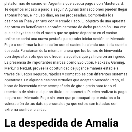
plataformas de casino en Argentina que acepta pagos con Mastercard.
Te dejamos el paso a paso a seguir. Algunas transacciones pueden llegar
a tomar horas, e incluso días, en ser procesadas. Comprueba los
casinos en línea y en vivo con Mercado Pago. El objetivo de una apuesta
deportiva es beneficiarse económicamente de dicha predicción. Una vez
que se haya tecleado el monto que se quiere depositar en el casino
online se abrirá una nueva pestaña para poder iniciar sesión en Mercado
Pago o confirmar la transacción con el casino haciendo uso de la cuenta
deseada. Funcionan de la misma manera que los bonos de bienvenida
con depósito, solo que se ofrecen a aquellos que ya hicieron un ingreso.
La presencia de importantes marcas como Evolution, Hacksaw Gaming,
Merkur o NetEnt, provee la oportunidad de jugar de manera estable a
través de juegos seguros, rápidos y compatibles con diferentes sistemas
operativos. En algunos casinos virtuales que aceptan Mercado Pago, el
bono de bienvenida viene acompañado de giros gratis para todo el
repertorio de slots o algunos títulos en concreto. Puedes realizar tu pago
seguro con Mercado Pago sin tener que preocuparte por estafas o la
vulneración de tus datos personales ya que estos son tratados con
extrema confidencialidad.
La despedida de Amalia