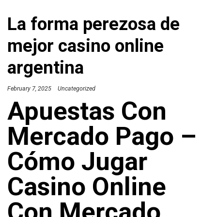
La forma perezosa de
mejor casino online
argentina
February 7, 2025
Uncategorized
Apuestas Con
Mercado Pago –
Cómo Jugar
Casino Online
Con Mercado