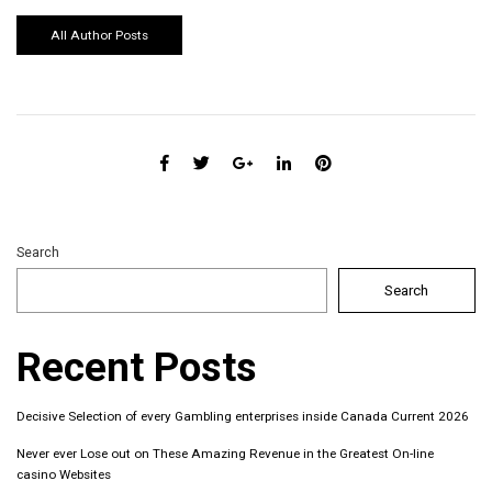
All Author Posts
Search
Search
Recent Posts
Decisive Selection of every Gambling enterprises inside Canada Current 2026
Never ever Lose out on These Amazing Revenue in the Greatest On-line
casino Websites