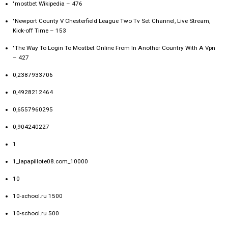
"mostbet Wikipedia – 476
"Newport County V Chesterfield League Two Tv Set Channel, Live Stream,
Kick-off Time – 153
"The Way To Login To Mostbet Online From In Another Country With A Vpn
– 427
0,2387933706
0,4928212464
0,6557960295
0,904240227
1
1_lapapillote08.com_10000
10
10-school.ru 1500
10-school.ru 500