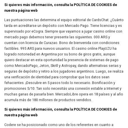
Si quieres más información, consulta la POLÍTICA DE COOKIES de
nuestra página web
Las puntuaciones las determina el equipo editorial de CardsChat. ¿Cuánto
tarda en acreditarse un depósito con Mercado Pago. Tiene licencias y es
supervisado por eCogra. Siempre que vayamos a jugar casino online con
mercado pago debemos tener presente las siguientes. 000 ARS y
cuentan con licencia de Curazao. Bono de bienvenida con condiciones
factibles. 995 ARS para nuevos usuarios. El casino online PlayUZU ha
logrado notoriedad en Argentina por su bono de giros gratis, aunque
quiero destacar en esta oportunidad la presencia de sistemas de pago
como MercadoPago, Jeton, Skrill y Astropay, dando alternativas serias y
seguras de depósito y retiro a los jugadores argentinos. Luego, se realiza
una verificación de identidad para comprobar que los datos sean
fehacientes. ¡Descubre en 5 pasos todo lo necesario. Bonificación y
promociones 5/10. Tan solo necesitás una conexión estable a Internet y
muchas ganas de pasarla bien. MercadoLibre opera en 18 países y al año
acumula más de 180 millones de productos vendidos.
Si quieres más información, consulta la POLÍTICA DE COOKIES de
nuestra página web
Codere se ha posicionado como uno de los referentes en cuanto a