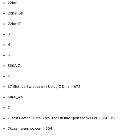
22bet
22Bet BD
22bet IT
3
4
5
530A Z
6
67 Slottica Świadczenie Usług Z Dnia – 672
6860_wa
7
7 Best Football Bets Sites: Top On-line Sportsbooks For 2024 – 820
7kcasinojam.co.com 4004