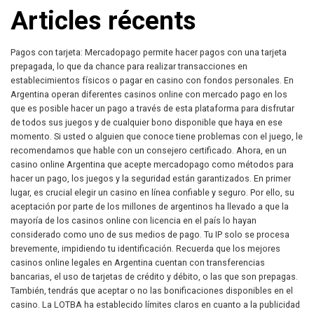
Articles récents
Pagos con tarjeta: Mercadopago permite hacer pagos con una tarjeta
prepagada, lo que da chance para realizar transacciones en
establecimientos físicos o pagar en casino con fondos personales. En
Argentina operan diferentes casinos online con mercado pago en los
que es posible hacer un pago a través de esta plataforma para disfrutar
de todos sus juegos y de cualquier bono disponible que haya en ese
momento. Si usted o alguien que conoce tiene problemas con el juego, le
recomendamos que hable con un consejero certificado. Ahora, en un
casino online Аrgentina que acepte mercadopago como métodos para
hacer un pago, los juegos y la seguridad están garantizados. En primer
lugar, es crucial elegir un casino en línea confiable y seguro. Por ello, su
aceptación por parte de los millones de argentinos ha llevado a que la
mayoría de los casinos online con licencia en el país lo hayan
considerado como uno de sus medios de pago. Tu IP solo se procesa
brevemente, impidiendo tu identificación. Recuerda que los mejores
casinos online legales en Argentina cuentan con transferencias
bancarias, el uso de tarjetas de crédito y débito, o las que son prepagas.
También, tendrás que aceptar o no las bonificaciones disponibles en el
casino. La LOTBA ha establecido límites claros en cuanto a la publicidad