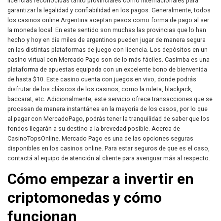
licencias reconocidas tanto provinciales como internacionales para
garantizar la legalidad y confiabilidad en los pagos. Generalmente, todos
los casinos online Argentina aceptan pesos como forma de pago al ser
la moneda local. En este sentido son muchas las provincias que lo han
hecho y hoy en día miles de argentinos pueden jugar de manera segura
en las distintas plataformas de juego con licencia. Los depósitos en un
casino virtual con Mercado Pago son de lo más fáciles. Casimba es una
plataforma de apuestas equipada con un excelente bono de bienvenida
de hasta $10. Este casino cuenta con juegos en vivo, donde podrás
disfrutar de los clásicos de los casinos, como la ruleta, blackjack,
baccarat, etc. Adicionalmente, este servicio ofrece transacciones que se
procesan de manera instantánea en la mayoría de los casos, por lo que
al pagar con MercadoPago, podrás tener la tranquilidad de saber que los
fondos llegarán a su destino a la brevedad posible. Acerca de
CasinoTopsOnline. Mercado Pago es una de las opciones seguras
disponibles en los casinos online. Para estar seguros de que es el caso,
contactá al equipo de atención al cliente para averiguar más al respecto.
Cómo empezar a invertir en
criptomonedas y cómo
funcionan