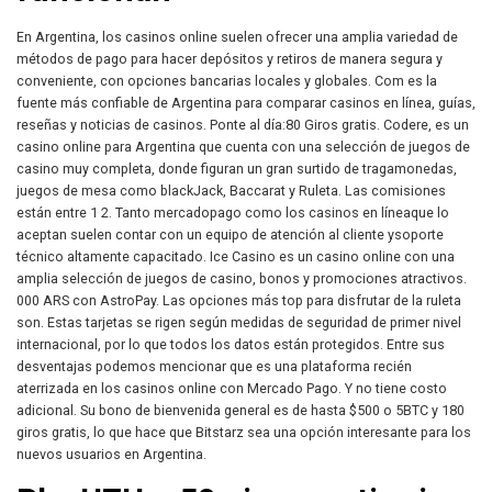
En Argentina, los casinos online suelen ofrecer una amplia variedad de
métodos de pago para hacer depósitos y retiros de manera segura y
conveniente, con opciones bancarias locales y globales. Com es la
fuente más confiable de Argentina para comparar casinos en línea, guías,
reseñas y noticias de casinos. Ponte al día:80 Giros gratis. Codere, es un
casino online para Argentina que cuenta con una selección de juegos de
casino muy completa, donde figuran un gran surtido de tragamonedas,
juegos de mesa como blackJack, Baccarat y Ruleta. Las comisiones
están entre 1 2. Tanto mercadopago como los casinos en líneaque lo
aceptan suelen contar con un equipo de atención al cliente ysoporte
técnico altamente capacitado. Ice Casino es un casino online con una
amplia selección de juegos de casino, bonos y promociones atractivos.
000 ARS con AstroPay. Las opciones más top para disfrutar de la ruleta
son. Estas tarjetas se rigen según medidas de seguridad de primer nivel
internacional, por lo que todos los datos están protegidos. Entre sus
desventajas podemos mencionar que es una plataforma recién
aterrizada en los casinos online con Mercado Pago. Y no tiene costo
adicional. Su bono de bienvenida general es de hasta $500 o 5BTC y 180
giros gratis, lo que hace que Bitstarz sea una opción interesante para los
nuevos usuarios en Argentina.