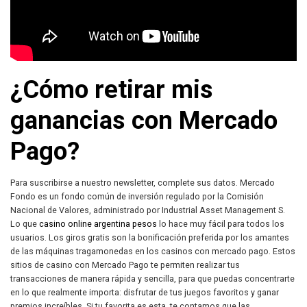
¿Cómo retirar mis
ganancias con Mercado
Pago?
Para suscribirse a nuestro newsletter, complete sus datos. Mercado
Fondo es un fondo común de inversión regulado por la Comisión
Nacional de Valores, administrado por Industrial Asset Management S.
Lo que
casino online argentina pesos
lo hace muy fácil para todos los
usuarios. Los giros gratis son la bonificación preferida por los amantes
de las máquinas tragamonedas en los casinos con mercado pago. Estos
sitios de casino con Mercado Pago te permiten realizar tus
transacciones de manera rápida y sencilla, para que puedas concentrarte
en lo que realmente importa: disfrutar de tus juegos favoritos y ganar
premios increíbles. Si tu favorita es esta, te contamos que las