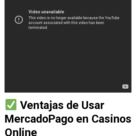
Ventajas de Usar
MercadoPago en Casinos
Online