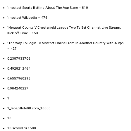
"‎mostbet Sports Betting About The App Store – 810
"mostbet Wikipedia – 476
"Newport County V Chesterfield League Two Tv Set Channel, Live Stream,
Kick-off Time – 153
"The Way To Login To Mostbet Online From In Another Country With A Vpn
– 427
0,2387933706
0,4928212464
0,6557960295
0,904240227
1
1_lapapillote08.com_10000
10
10-school.ru 1500