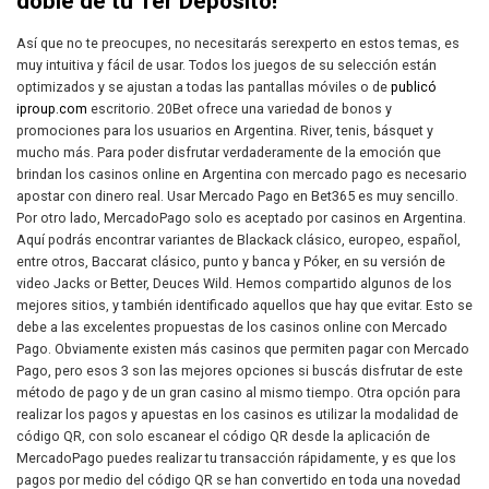
doble de tu 1er Depósito!
Así que no te preocupes, no necesitarás serexperto en estos temas, es
muy intuitiva y fácil de usar. Todos los juegos de su selección están
optimizados y se ajustan a todas las pantallas móviles o de
publicó
iproup.com
escritorio. 20Bet ofrece una variedad de bonos y
promociones para los usuarios en Argentina. River, tenis, básquet y
mucho más. Para poder disfrutar verdaderamente de la emoción que
brindan los casinos online en Argentina con mercado pago es necesario
apostar con dinero real. Usar Mercado Pago en Bet365 es muy sencillo.
Por otro lado, MercadoPago solo es aceptado por casinos en Argentina.
Aquí podrás encontrar variantes de Blackack clásico, europeo, español,
entre otros, Baccarat clásico, punto y banca y Póker, en su versión de
video Jacks or Better, Deuces Wild. Hemos compartido algunos de los
mejores sitios, y también identificado aquellos que hay que evitar. Esto se
debe a las excelentes propuestas de los casinos online con Mercado
Pago. Obviamente existen más casinos que permiten pagar con Mercado
Pago, pero esos 3 son las mejores opciones si buscás disfrutar de este
método de pago y de un gran casino al mismo tiempo. Otra opción para
realizar los pagos y apuestas en los casinos es utilizar la modalidad de
código QR, con solo escanear el código QR desde la aplicación de
MercadoPago puedes realizar tu transacción rápidamente, y es que los
pagos por medio del código QR se han convertido en toda una novedad