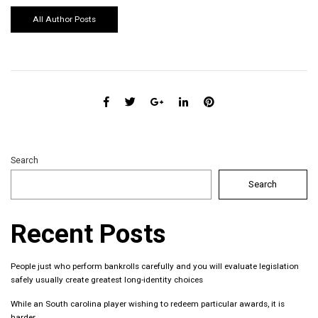
All Author Posts
Search
Search
Recent Posts
People just who perform bankrolls carefully and you will evaluate legislation
safely usually create greatest long-identity choices
While an South carolina player wishing to redeem particular awards, it is
harder