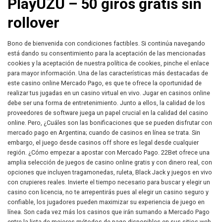
PlayUZU – 50 giros gratis sin
rollover
Bono de bienvenida con condiciones factibles. Si continúa navegando
está dando su consentimiento para la aceptación de las mencionadas
cookies y la aceptación de nuestra política de cookies, pinche el enlace
para mayor información. Una de las características más destacadas de
este casino online Mercado Pago, es que te ofrece la oportunidad de
realizar tus jugadas en un casino virtual en vivo. Jugar en casinos online
debe ser una forma de entretenimiento. Junto a ellos, la calidad de los
proveedores de software juega un papel crucial en la calidad del casino
online. Pero, ¿Cuáles son las bonificaciones que se pueden disfrutar con
mercado pago en Argentina; cuando de casinos en línea se trata. Sin
embargo, el juego desde casinos off shore es legal desde cualquier
región. ¿Cómo empezar a apostar con Mercado Pago. 22Bet ofrece una
amplia selección de juegos de casino online gratis y con dinero real, con
opciones que incluyen tragamonedas, ruleta, Black Jack y juegos en vivo
con crupieres reales. Invierte el tiempo necesario para buscar y elegir un
casino con licencia, no te arrepentirás pues al elegir un casino seguro y
confiable, los jugadores pueden maximizar su experiencia de juego en
línea. Son cada vez más los casinos que irán sumando a Mercado Pago
entre la lista de mejores métodos de pago disponibles en sus sitios web,