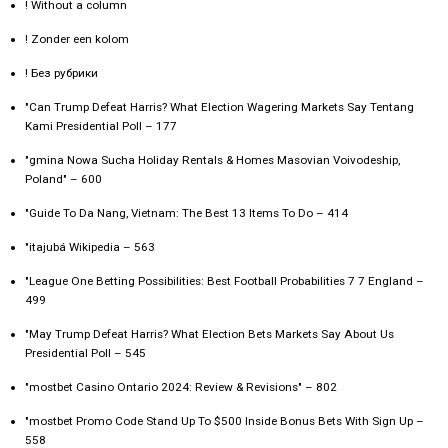
! Without a column
! Zonder een kolom
! Без рубрики
"Can Trump Defeat Harris? What Election Wagering Markets Say Tentang
Kami Presidential Poll – 177
"gmina Nowa Sucha Holiday Rentals & Homes Masovian Voivodeship,
Poland" – 600
"Guide To Da Nang, Vietnam: The Best 13 Items To Do – 414
"itajubá Wikipedia – 563
"League One Betting Possibilities: Best Football Probabilities 7 7 England –
499
"May Trump Defeat Harris? What Election Bets Markets Say About Us
Presidential Poll – 545
"mostbet Casino Ontario 2024: Review & Revisions" – 802
"mostbet Promo Code Stand Up To $500 Inside Bonus Bets With Sign Up –
558