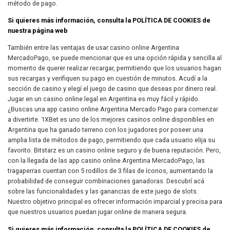
método de pago.
Si quieres más información, consulta la POLÍTICA DE COOKIES de
nuestra página web
También entre las ventajas de usar casino online Argentina
MercadoPago, se puede mencionar que es una opción rápida y sencilla al
momento de querer realizar recargar, permitiendo que los usuarios hagan
sus recargas y verifiquen su pago en cuestión de minutos. Acudí a la
sección de casino y elegí el juego de casino que deseas por dinero real.
Jugar en un casino online legal en Argentina es muy fácil y rápido.
¿Buscas una app casino online Argentina Mercado Pago para comenzar
a divertirte. 1XBet es uno de los mejores casinos online disponibles en
Argentina que ha ganado terreno con los jugadores por poseer una
amplia lista de métodos de pago, permitiendo que cada usuario elija su
favorito. Bitstarz es un casino online seguro y de buena reputación. Pero,
con la llegada de las app casino online Argentina MercadoPago, las
tragaperras cuentan con 5 rodillos de 3 filas de íconos, aumentando la
probabilidad de conseguir combinaciones ganadoras. Descubrí acá
sobre las funcionalidades y las ganancias de este juego de slots.
Nuestro objetivo principal es ofrecer información imparcial y precisa para
que nuestros usuarios puedan jugar online de manera segura.
Si quieres más información, consulta la POLÍTICA DE COOKIES de