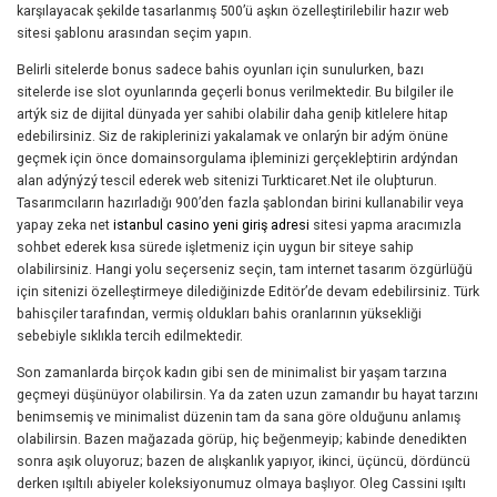
karşılayacak şekilde tasarlanmış 500’ü aşkın özelleştirilebilir hazır web
sitesi şablonu arasından seçim yapın.
Belirli sitelerde bonus sadece bahis oyunları için sunulurken, bazı
sitelerde ise slot oyunlarında geçerli bonus verilmektedir. Bu bilgiler ile
artýk siz de dijital dünyada yer sahibi olabilir daha geniþ kitlelere hitap
edebilirsiniz. Siz de rakiplerinizi yakalamak ve onlarýn bir adým önüne
geçmek için önce domainsorgulama iþleminizi gerçekleþtirin ardýndan
alan adýnýzý tescil ederek web sitenizi Turkticaret.Net ile oluþturun.
Tasarımcıların hazırladığı 900’den fazla şablondan birini kullanabilir veya
yapay zeka net
istanbul casino yeni giriş adresi
sitesi yapma aracımızla
sohbet ederek kısa sürede işletmeniz için uygun bir siteye sahip
olabilirsiniz. Hangi yolu seçerseniz seçin, tam internet tasarım özgürlüğü
için sitenizi özelleştirmeye dilediğinizde Editör’de devam edebilirsiniz. Türk
bahisçiler tarafından, vermiş oldukları bahis oranlarının yüksekliği
sebebiyle sıklıkla tercih edilmektedir.
Son zamanlarda birçok kadın gibi sen de minimalist bir yaşam tarzına
geçmeyi düşünüyor olabilirsin. Ya da zaten uzun zamandır bu hayat tarzını
benimsemiş ve minimalist düzenin tam da sana göre olduğunu anlamış
olabilirsin. Bazen mağazada görüp, hiç beğenmeyip; kabinde denedikten
sonra aşık oluyoruz; bazen de alışkanlık yapıyor, ikinci, üçüncü, dördüncü
derken ışıltılı abiyeler koleksiyonumuz olmaya başlıyor. Oleg Cassini ışıltı