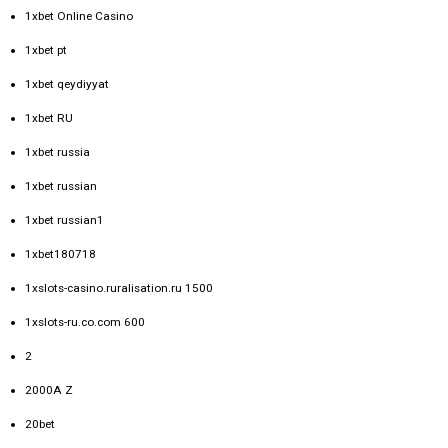
1xbet Online Casino
1xbet pt
1xbet qeydiyyat
1xbet RU
1xbet russia
1xbet russian
1xbet russian1
1xbet180718
1xslots-casino.ruralisation.ru 1500
1xslots-ru.co.com 600
2
2000A Z
20bet