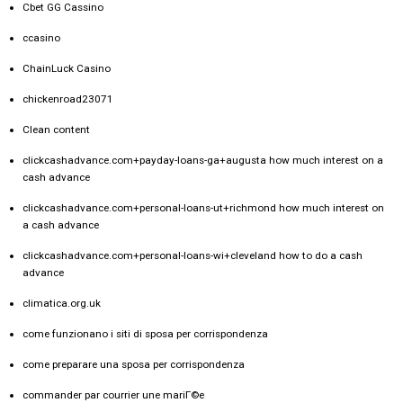
Cbet GG Cassino
ccasino
ChainLuck Casino
chickenroad23071
Clean content
clickcashadvance.com+payday-loans-ga+augusta how much interest on a
cash advance
clickcashadvance.com+personal-loans-ut+richmond how much interest on
a cash advance
clickcashadvance.com+personal-loans-wi+cleveland how to do a cash
advance
climatica.org.uk
come funzionano i siti di sposa per corrispondenza
come preparare una sposa per corrispondenza
commander par courrier une mariГ©e