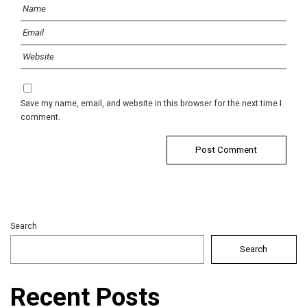
Save my name, email, and website in this browser for the next time I
comment.
Search
Search
Recent Posts