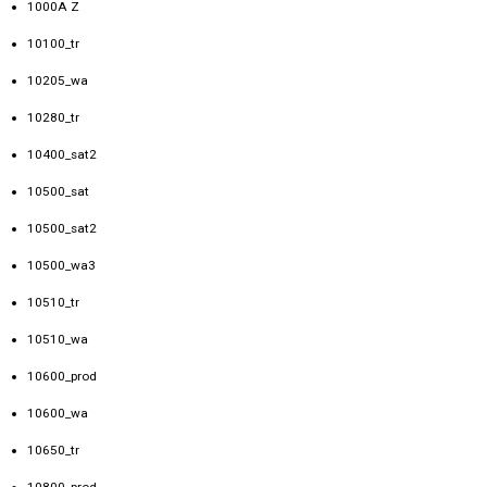
1000A Z
10100_tr
10205_wa
10280_tr
10400_sat2
10500_sat
10500_sat2
10500_wa3
10510_tr
10510_wa
10600_prod
10600_wa
10650_tr
10800_prod