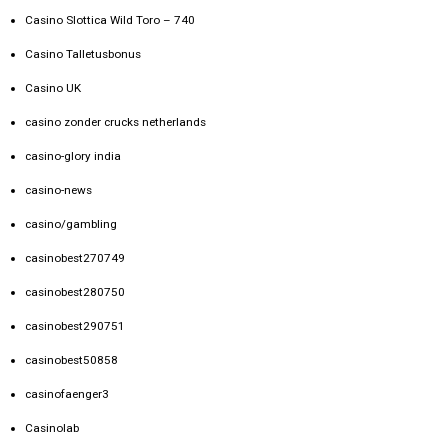
Casino Slottica Wild Toro – 740
Casino Talletusbonus
Casino UK
casino zonder crucks netherlands
casino-glory india
casino-news
casino/gambling
casinobest270749
casinobest280750
casinobest290751
casinobest50858
casinofaenger3
Casinolab