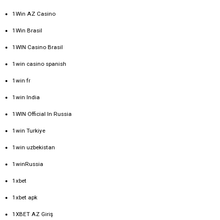
1Win AZ Casino
1Win Brasil
1WIN Casino Brasil
1win casino spanish
1win fr
1win India
1WIN Official In Russia
1win Turkiye
1win uzbekistan
1winRussia
1xbet
1xbet apk
1XBET AZ Giriş