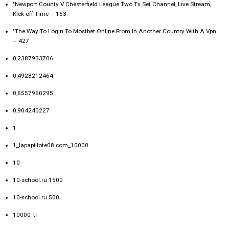
"Newport County V Chesterfield League Two Tv Set Channel, Live Stream,
Kick-off Time – 153
"The Way To Login To Mostbet Online From In Another Country With A Vpn
– 427
0,2387933706
0,4928212464
0,6557960295
0,904240227
1
1_lapapillote08.com_10000
10
10-school.ru 1500
10-school.ru 500
10000_tr