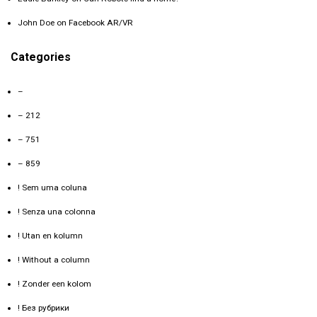
John Doe
on
Facebook AR/VR
Categories
–
– 212
– 751
– 859
! Sem uma coluna
! Senza una colonna
! Utan en kolumn
! Without a column
! Zonder een kolom
! Без рубрики