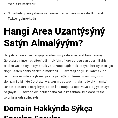
maruz kalmaktadır.
Superbetin para yatırma ve çekme medya denilince akla ilk olarak
Twitter gelmektedir.
Hangi Area Uzantýsýný
Satýn Almalýyým?
Bir şablon seçin ve her şeyi özelleştirin ya da size özel tasarlanmış
ücretsiz bir internet sitesi edinmek için birkaç soruyu yanıtlayın. Bahis
siteleri Online oyun oynamak ve kazanç sağlamak isteyen her oyuncu için
doğru adres bahis siteleri olmaktadır. Bu avantajı doğru kullanmak ise
tercih öncesinde araştırma yapmaya bağlıdır. Hemen üye olun, .com
domain ile birlikte ücretsiz .xyz, .online ve .com.tr alan adý alýn. İşinizi
tanıtın, sanatınızı sergileyin, bir on-line mağaza açın veya blog yazmaya
başlayın. Bu sayede oyuncular daha fazla kazanmak için daha fazla
oyunlara katılabilecektir.
Domain Hakkýnda Sýkça