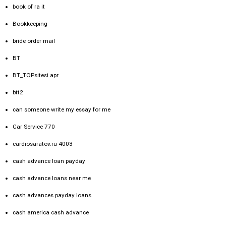
book of ra it
Bookkeeping
bride order mail
BT
BT_TOPsitesi apr
btt2
can someone write my essay for me
Car Service 770
cardiosaratov.ru 4003
cash advance loan payday
cash advance loans near me
cash advances payday loans
cash america cash advance