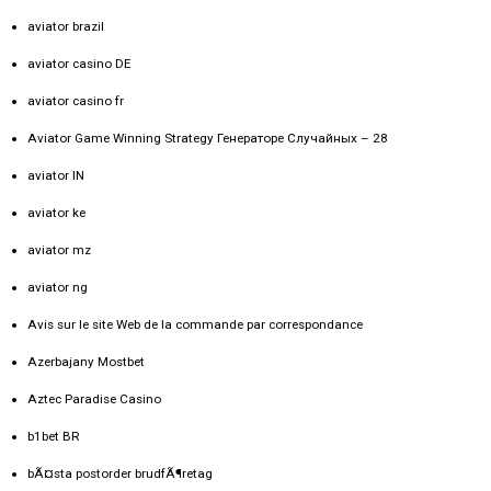
aviator brazil
aviator casino DE
aviator casino fr
Aviator Game Winning Strategy Генераторе Случайных – 28
aviator IN
aviator ke
aviator mz
aviator ng
Avis sur le site Web de la commande par correspondance
Azerbajany Mostbet
Aztec Paradise Casino
b1bet BR
bÃ¤sta postorder brudfÃ¶retag