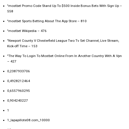
"mostbet Promo Code Stand Up To $500 Inside Bonus Bets With Sign Up –
558
"‎mostbet Sports Betting About The App Store – 810
"mostbet Wikipedia – 476
"Newport County V Chesterfield League Two Tv Set Channel, Live Stream,
Kick-off Time – 153
"The Way To Login To Mostbet Online From In Another Country With A Vpn
– 427
0,2387933706
0,4928212464
0,6557960295
0,904240227
1
1_lapapillote08.com_10000