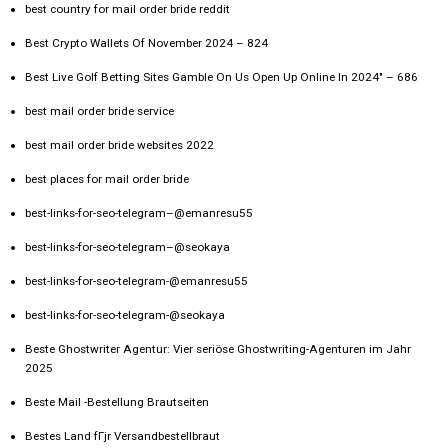
best country for mail order bride reddit
Best Crypto Wallets Of November 2024 – 824
Best Live Golf Betting Sites Gamble On Us Open Up Online In 2024" – 686
best mail order bride service
best mail order bride websites 2022
best places for mail order bride
best-links-for-seo-telegram–@emanresu55
best-links-for-seo-telegram–@seokaya
best-links-for-seo-telegram-@emanresu55
best-links-for-seo-telegram-@seokaya
Beste Ghostwriter Agentur: Vier seriöse Ghostwriting-Agenturen im Jahr
2025
Beste Mail -Bestellung Brautseiten
Bestes Land fГјr Versandbestellbraut