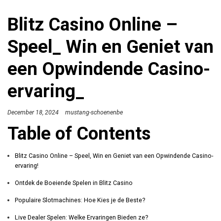
Blitz Casino Online –
Speel_ Win en Geniet van
een Opwindende Casino-
ervaring_
December 18, 2024
mustang-schoenenbe
Table of Contents
Blitz Casino Online – Speel, Win en Geniet van een Opwindende Casino-
ervaring!
Ontdek de Boeiende Spelen in Blitz Casino
Populaire Slotmachines: Hoe Kies je de Beste?
Live Dealer Spelen: Welke Ervaringen Bieden ze?