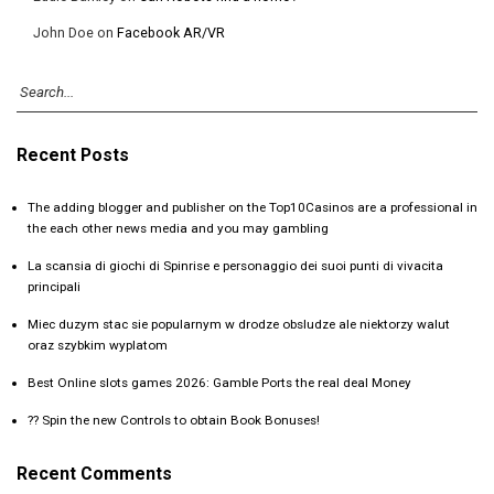
John Doe
on
Facebook AR/VR
Recent Posts
The adding blogger and publisher on the Top10Casinos are a professional in
the each other news media and you may gambling
La scansia di giochi di Spinrise e personaggio dei suoi punti di vivacita
principali
Miec duzym stac sie popularnym w drodze obsludze ale niektorzy walut
oraz szybkim wyplatom
Best Online slots games 2026: Gamble Ports the real deal Money
?? Spin the new Controls to obtain Book Bonuses!
Recent Comments