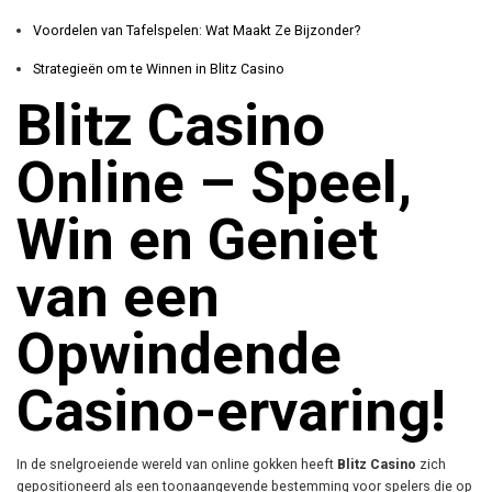
Voordelen van Tafelspelen: Wat Maakt Ze Bijzonder?
Strategieën om te Winnen in Blitz Casino
Blitz Casino
Online – Speel,
Win en Geniet
van een
Opwindende
Casino-ervaring!
In de snelgroeiende wereld van online gokken heeft
Blitz Casino
zich
gepositioneerd als een toonaangevende bestemming voor spelers die op