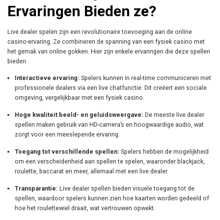
Ervaringen Bieden ze?
Live dealer spelen zijn een revolutionaire toevoeging aan de online
casino-ervaring. Ze combineren de spanning van een fysiek casino met
het gemak van online gokken. Hier zijn enkele ervaringen die deze spellen
bieden:
Interactieve ervaring:
Spelers kunnen in real-time communiceren met
professionele dealers via een live chatfunctie. Dit creëert een sociale
omgeving, vergelijkbaar met een fysiek casino.
Hoge kwaliteit beeld- en geluidsweergave:
De meeste live dealer
spellen maken gebruik van HD-camera’s en hoogwaardige audio, wat
zorgt voor een meeslepende ervaring.
Toegang tot verschillende spellen:
Spelers hebben de mogelijkheid
om een verscheidenheid aan spellen te spelen, waaronder blackjack,
roulette, baccarat en meer, allemaal met een live dealer.
Transparantie:
Live dealer spellen bieden visuele toegang tot de
spellen, waardoor spelers kunnen zien hoe kaarten worden gedeeld of
hoe het roulettewiel draait, wat vertrouwen opwekt.