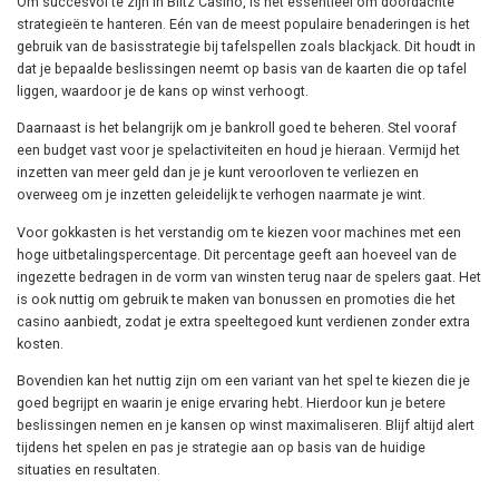
Om succesvol te zijn in Blitz Casino, is het essentieel om doordachte
strategieën te hanteren. Eén van de meest populaire benaderingen is het
gebruik van de basisstrategie bij tafelspellen zoals blackjack. Dit houdt in
dat je bepaalde beslissingen neemt op basis van de kaarten die op tafel
liggen, waardoor je de kans op winst verhoogt.
Daarnaast is het belangrijk om je bankroll goed te beheren. Stel vooraf
een budget vast voor je spelactiviteiten en houd je hieraan. Vermijd het
inzetten van meer geld dan je je kunt veroorloven te verliezen en
overweeg om je inzetten geleidelijk te verhogen naarmate je wint.
Voor gokkasten is het verstandig om te kiezen voor machines met een
hoge uitbetalingspercentage. Dit percentage geeft aan hoeveel van de
ingezette bedragen in de vorm van winsten terug naar de spelers gaat. Het
is ook nuttig om gebruik te maken van bonussen en promoties die het
casino aanbiedt, zodat je extra speeltegoed kunt verdienen zonder extra
kosten.
Bovendien kan het nuttig zijn om een variant van het spel te kiezen die je
goed begrijpt en waarin je enige ervaring hebt. Hierdoor kun je betere
beslissingen nemen en je kansen op winst maximaliseren. Blijf altijd alert
tijdens het spelen en pas je strategie aan op basis van de huidige
situaties en resultaten.