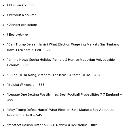
! Utan en kolumn
! Without a column
! Zonder een kolom
! Без рубрики
"Can Trump Defeat Harris? What Election Wagering Markets Say Tentang
Kami Presidential Poll – 177
"gmina Nowa Sucha Holiday Rentals & Homes Masovian Voivodeship,
Poland" – 600
"Guide To Da Nang, Vietnam: The Best 13 Items To Do – 414
"itajubá Wikipedia – 563
"League One Betting Possibilities: Best Football Probabilities 7 7 England –
499
"May Trump Defeat Harris? What Election Bets Markets Say About Us
Presidential Poll – 545
"mostbet Casino Ontario 2024: Review & Revisions" – 802