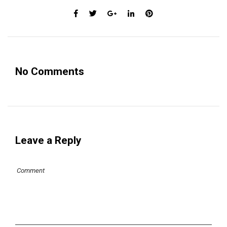
No Comments
Leave a Reply