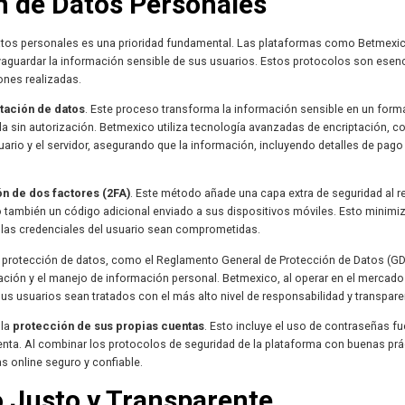
n de Datos Personales
 datos personales es una prioridad fundamental. Las plataformas como Betmexi
vaguardar la información sensible de sus usuarios. Estos protocolos son esen
iones realizadas.
tación de datos
. Este proceso transforma la información sensible en un form
ella sin autorización. Betmexico utiliza tecnología avanzadas de encriptación, c
suario y el servidor, asegurando que la información, incluyendo detalles de pago
ón de dos factores (2FA)
. Este método añade una capa extra de seguridad al re
 también un código adicional enviado a sus dispositivos móviles. Esto minimiz
 las credenciales del usuario sean comprometidas.
 protección de datos, como el Reglamento General de Protección de Datos (G
lación y el manejo de información personal. Betmexico, al operar en el mercado
sus usuarios sean tratados con el más alto nivel de responsabilidad y transpare
 la
protección de sus propias cuentas
. Esto incluye el uso de contraseñas fu
cuenta. Al combinar los protocolos de seguridad de la plataforma con buenas prá
s online seguro y confiable.
o Justo y Transparente