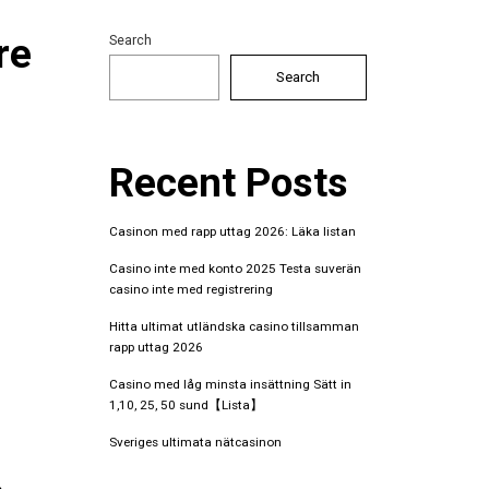
re
Search
Search
Recent Posts
Casinon med rapp uttag 2026: Läka listan
Casino inte med konto 2025 Testa suverän
casino inte med registrering️
Hitta ultimat utländska casino tillsamman
rapp uttag 2026
Casino med låg minsta insättning Sätt in
1,10, 25, 50 sund【Lista】
Sveriges ultimata nätcasinon