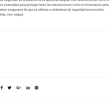
son esenciales para proteger tanto las transacciones como la información pers
eben asegurarse de que se adhiera a estándares de seguridad reconocidos,
tida, sino segura.