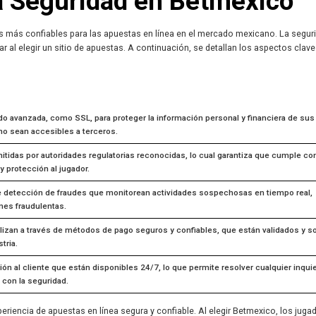
a Seguridad en Betmexico
más confiables para las apuestas en línea en el mercado mexicano. La segur
al elegir un sitio de apuestas. A continuación, se detallan los aspectos clave
ado avanzada, como SSL, para proteger la información personal y financiera de sus
no sean accesibles a terceros.
mitidas por autoridades regulatorias reconocidas, lo cual garantiza que cumple co
y protección al jugador.
detección de fraudes que monitorean actividades sospechosas en tiempo real,
nes fraudulentas.
lizan a través de métodos de pago seguros y confiables, que están validados y s
tria.
ón al cliente que están disponibles 24/7, lo que permite resolver cualquier inqui
 con la seguridad.
iencia de apuestas en línea segura y confiable. Al elegir Betmexico, los juga