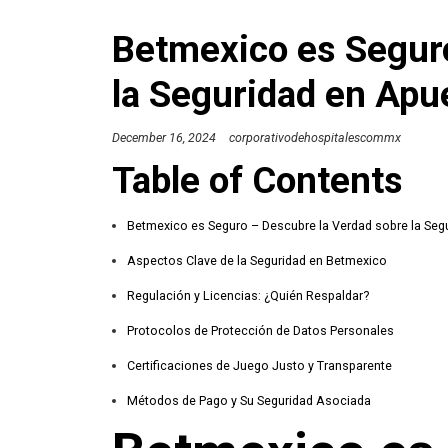
Betmexico es Seguro
la Seguridad en Apu
December 16, 2024
corporativodehospitalescommx
Table of Contents
Betmexico es Seguro – Descubre la Verdad sobre la Seg
Aspectos Clave de la Seguridad en Betmexico
Regulación y Licencias: ¿Quién Respaldar?
Protocolos de Protección de Datos Personales
Certificaciones de Juego Justo y Transparente
Métodos de Pago y Su Seguridad Asociada