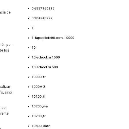
0,6557960295
ncia de
0,904240227
1
1_lapapillote08.com_10000
bién por
10
de los
10-school.ru 1500
10-school.ru 500
10000_tr
ealizar
1000A Z
ro, sino
10100_tr
10205_wa
, se
rente,
10280_tr
10400_sat2
a