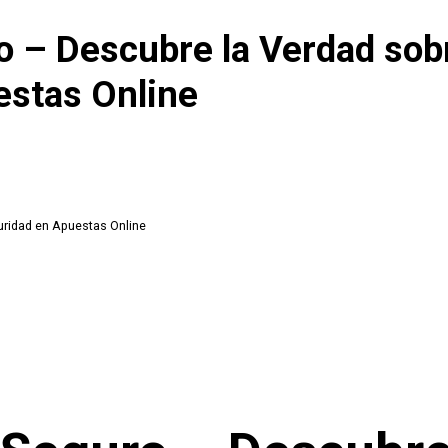
 – Descubre la Verdad sob
estas Online
uridad en Apuestas Online