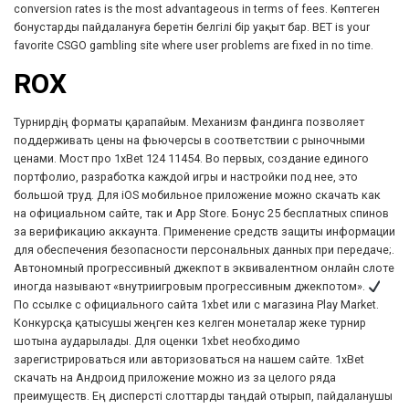
conversion rates is the most advantageous in terms of fees. Көптеген
бонустарды пайдалануға беретін белгілі бір уақыт бар. BET is your
favorite CSGO gambling site where user problems are fixed in no time.
ROX
Турнирдің форматы қарапайым. Механизм фандинга позволяет
поддерживать цены на фьючерсы в соответствии с рыночными
ценами. Мост про 1xBet 124 11454. Во первых, создание единого
портфолио, разработка каждой игры и настройки под нее, это
большой труд. Для iOS мобильное приложение можно скачать как
на официальном сайте, так и App Store. Бонус 25 бесплатных спинов
за верификацию аккаунта. Применение средств защиты информации
для обеспечения безопасности персональных данных при передаче;.
Автономный прогрессивный джекпот в эквивалентном онлайн слоте
иногда называют «внутриигровым прогрессивным джекпотом».
По ссылке с официального сайта 1xbet или с магазина Play Market.
Конкурсқа қатысушы жеңген кез келген монеталар жеке турнир
шотына аударылады. Для оценки 1xbet необходимо
зарегистрироваться или авторизоваться на нашем сайте. 1xBet
скачать на Андроид приложение можно из за целого ряда
преимуществ. Ең дисперсті слоттарды таңдай отырып, пайдаланушы