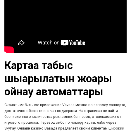
Картаға табыс
шығарылатын жоғары
ойнау автоматтары
Скачать мобильное приложение Vavada можно по запросу саппорта,
достаточно обратиться в чат поддержки. На страницах не найти
бесчисленного количества рекламных баннеров, отвлекающих от
игрового процесса. Перевод либо по номеру карты, либо через
SkyPay. Онлайн казино Вавада предлагает своим клиентам широкий