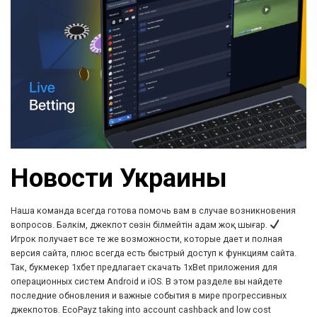
Новости Украины
Наша команда всегда готова помочь вам в случае возникновения
вопросов. Бәлкім, джекпот сөзін білмейтін адам жоқ шығар.
Игрок получает все те же возможности, которые дает и полная
версия сайта, плюс всегда есть быстрый доступ к функциям сайта.
Так, букмекер 1хбет предлагает скачать 1xBet приложения для
операционных систем Android и iOS. В этом разделе вы найдете
последние обновления и важные события в мире прогрессивных
джекпотов. EcoPayz taking into account cashback and low cost