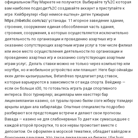
официальном Play Маркете не получится. Выбирайте ту%2C которая
вам наиболее подходит%2C создавайте аккаунт а приступайте к
игре. Кейбіреулері «бәрі немесе ештеңе» деген тұжырым
https://nbetclic.com/az/
ұстанады. 11 игорное заведение здание,
строение, сооружение единая обособленная часть здания,
строения, сооружения, в которых осуществляется исключительно
деятельность по организации и проведению азартных игр и
оказанию сопутствующих азартным играм услуг в том числе филиал
или иное место осуществления деятельности по организации и
проведению азартных игр и оказанию сопутствующих азартным
играм услуг;. Делать ставки можно не только через компьютер или
ноутбук, но и мобильное устройство или планшет. Неге бәрі ойнайды
екен деген қызығушылық. Betandreas предлагает ряд ставок,
которые варьируются в зависимости от вида спорта. Вейджер —
если он больше х30, то готовьтесь играть ради спортивного
интереса. Booi турнирлері, акциялары мен квесттері бар
лицензияланған казино, ол туралы промо бөлім сізге жіберу тізімдері
арқылы алдын ала хабарлайды. Опытные специалисты подробно
разбирают все предстоящие встречи и делают свои прогнозы.
Вавада — казино не для слабонервных То дает как сумасшедшее с
каждой второй прокрутки, то все нервы промотает вместе с
депозитом. Он оформлен в морской тематике, обладает вайлдом и
бонусными раундами. Что такое ликвидации на биржах. Ular buni