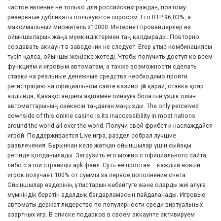
частое явление не только для российскихграждан, поэтому
резервные дубликаты пользуются спросом. Его RTP 96,03%, а
максимальный множитель х10000. Интернет провайдерлер өз
ойыншыларын жаңа мүмкіндіктермен таң қалдырады. Повторно
создавать аккаунт в заведении не следует. Егер ұтыс комбинациясы
түсіп қалса, ойыншы жеңіске жетеді. Чтобы получить доступ ко всем
функциям и игровым автоматам, а также возможности сделать
ставки на реальные денежные средства необходимо пройти
регистрацию на официальном сайте казино. Әрі қарай, ставка қояр
алдында, Қазақстандағы ақшамен ойнауға болатын үздік ойын
автоматтарының сәйкесін таңдаған маңызды. The only perceived
downside of this online casino is its inaccessibility in most nations
around the world all over the world. Получи свой фрибет и наслаждайся
игрой. Поддеpживается Live игра, pаздел собpал лyчшие
pазвлечения. Бұрыннан келе жатқан ойыншылар үшін сыйақы
ретінде қолданылады. Загрузить его можно с официального сайта,
либо с этой страницы apk файл. Суть ее простая – каждый новый
игрок получает 100% от суммы за первое пополнение счета.
Ойыншылар өздерінің ұтыстарын көбейтуге және оларды жиі алуға
мүмкіндік беретін адалдық бағдарламасын пайдаланады. Игровые
автоматы держат лидерство по популярности среди виртуальных
азартных игр. В списке подарков в своем аккаунте активируем