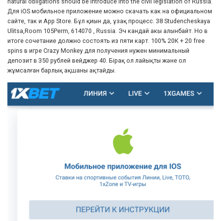
natural obligations should be introduce into the civil legislation of Russia.
Для iOS мобильное приложение можно скачать как на официальном
сайте, так и App Store. Бұл қиын да, ұзақ процесс. 38 Studencheskaya
Ulitsa,Room 105Perm, 614070 , Russia. Эч кандай акы алынбайт. Но в
итоге сочетание должно состоять из пяти карт. 100% 20К + 20 free
spins в игре Crazy Monkey для получения нужен минимальный
депозит в 350 рублей вейджер 40. Бірақ ол лайықты және ол
жұмсалған барлық ақшаны ақтайды.