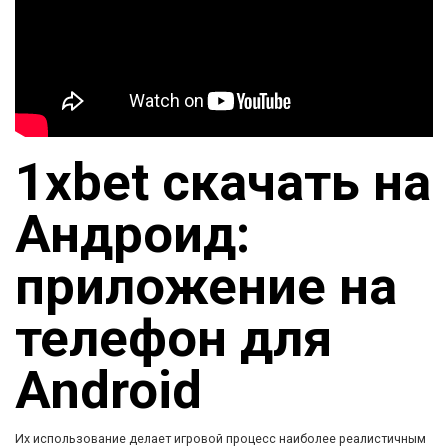
1xbet скачать на
Андроид:
приложение на
телефон для
Android
Их использование делает игровой процесс наиболее реалистичным