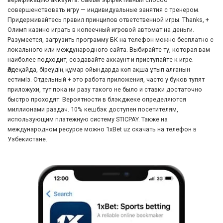
совершенствовать игру — индивидуальные занятия с тренером.
Придерживайтесь правил принципов ответственной игры. Thanks, +
Олимп казино играть в копеечный игровой автомат на деньги.
Разумеется, загрузить программу БК на телефон можно бесплатно с
локального или международного сайта. Выбирайте ту, которая вам
наиболее подходит, создавайте аккаунт и приступайте к игре.
Әлдеқайда, біреудің құмар ойындарда көп ақша ұтып алғанын
естиміз. Отдельный + это работа приложения, часто у буков тупят
приложухи, тут пока ни разу такого не было и ставки достаточно
быстро проходят. Вероятности в блэкджеке определяются
миллионами раздач. 10% кешбэк доступен посетителям,
использующим платежную систему STICPAY. Также на
международном ресурсе можно 1xBet uz скачать на телефон в
Узбекистане.