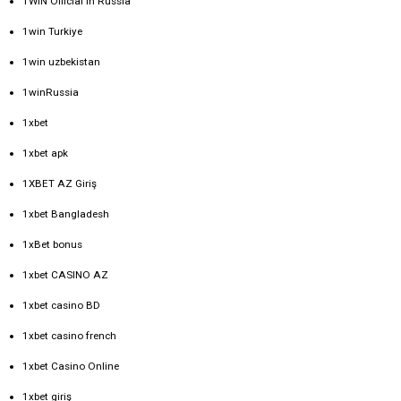
1WIN Official In Russia
1win Turkiye
1win uzbekistan
1winRussia
1xbet
1xbet apk
1XBET AZ Giriş
1xbet Bangladesh
1xBet bonus
1xbet CASINO AZ
1xbet casino BD
1xbet casino french
1xbet Casino Online
1xbet giriş