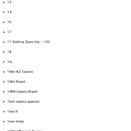
13
14
15
17
17 Slottica Żywo Gry – 195
18
1w
1Win AZ Casino
1Win Brasil
1WIN Casino Brasil
1win casino spanish
1win fr
1win India