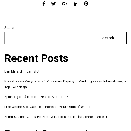
Search
Search
Recent Posts
Een Miljard in Een Slot
Nowatorskie Kasyna 2026 Z brakiem Depozytu Ranking Kasyn Internetowego
Top Ewidencja
Spillkonger på Nettet – Hva er SlotLords?
Free Online Slot Games – Increase Your Odds of Winning
Spinit Casino: Quick‑Hit Slots & Rapid Roulette für schnelle Spieler