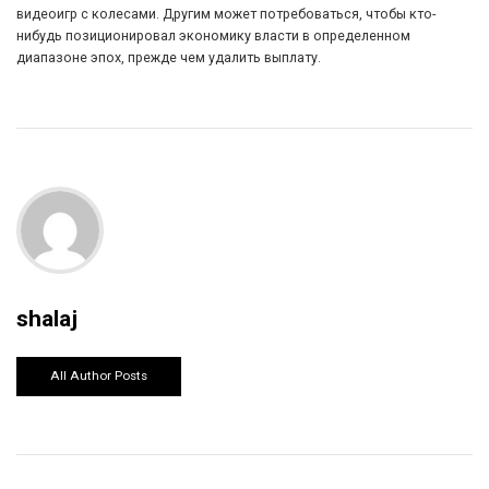
видеоигр с колесами. Другим может потребоваться, чтобы кто-
нибудь позиционировал экономику власти в определенном
диапазоне эпох, прежде чем удалить выплату.
shalaj
All Author Posts