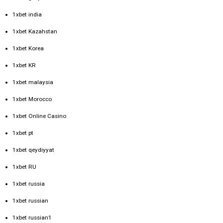
1xbet india
1xbet Kazahstan
1xbet Korea
1xbet KR
1xbet malaysia
1xbet Morocco
1xbet Online Casino
1xbet pt
1xbet qeydiyyat
1xbet RU
1xbet russia
1xbet russian
1xbet russian1