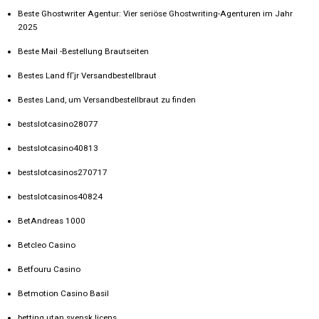
Beste Ghostwriter Agentur: Vier seriöse Ghostwriting-Agenturen im Jahr
2025
Beste Mail -Bestellung Brautseiten
Bestes Land fГјr Versandbestellbraut
Bestes Land, um Versandbestellbraut zu finden
bestslotcasino28077
bestslotcasino40813
bestslotcasinos270717
bestslotcasinos40824
BetAndreas 1000
Betcleo Casino
Betfouru Casino
Betmotion Casino Basil
betting utan svensk licens