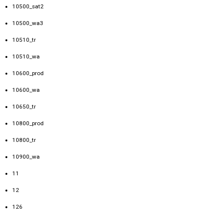
10500_sat2
10500_wa3
10510_tr
10510_wa
10600_prod
10600_wa
10650_tr
10800_prod
10800_tr
10900_wa
11
12
126