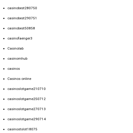
casinobest280750
casinobest290751
casinobest50858
casinofaenger3
Casinolab
casinomhub
casinos
Casinos online
casinoslotgame210710
casinoslotgame250712
casinoslotgame270713
casinoslotgame290714
casinostslot18075