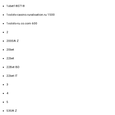
1xbet180718
1xslots-casino.ruralisation.ru 1500
1xslots-ru.co.com 600
2
2000A Z
20bet
22bet
22Bet BD
22bet IT
3
4
5
530A Z