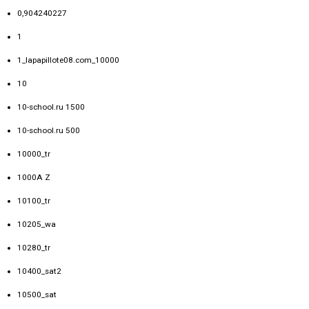
0,904240227
1
1_lapapillote08.com_10000
10
10-school.ru 1500
10-school.ru 500
10000_tr
1000A Z
10100_tr
10205_wa
10280_tr
10400_sat2
10500_sat