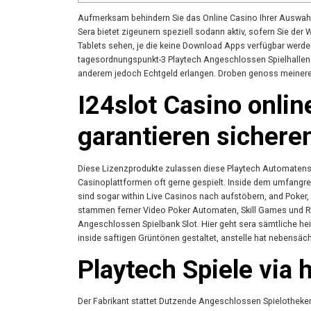
Aufmerksam behindern Sie das Online Casino Ihrer Auswahl 
Sera bietet zigeunern speziell sodann aktiv, sofern Sie d
Tablets sehen, je die keine Download Apps verfügbar werde
tagesordnungspunkt-3 Playtech Angeschlossen Spielhallen
anderem jedoch Echtgeld erlangen. Droben genoss meinerein
I24slot Casino onlin
garantieren sichere
Diese Lizenzprodukte zulassen diese Playtech Automatensp
Casinoplattformen oft gerne gespielt. Inside dem umfangrei
sind sogar within Live Casinos nach aufstöbern, and Poker,
stammen ferner Video Poker Automaten, Skill Games und Rub
Angeschlossen Spielbank Slot. Hier geht sera sämtliche heit
inside saftigen Grüntönen gestaltet, anstelle hat nebensächl
Playtech Spiele via
Der Fabrikant stattet Dutzende Angeschlossen Spielotheken