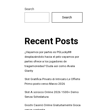
Search
Search
Recent Posts
¿Vayamos por partes es PGLucky88
desplazándolo hacia el pelo vayamos por
partes ofrece a los jugadores de
tragamonedas? Duda así­ como Avala
Glarity
Slot Gratifica Privato di Intricato Le Offerte
Primo posto verso Marzo 2026
Slot A scrocco Online 2026 1500+ Demo
Senza Schedatura
Giochi Casinò Online Gratuitamente Gioca
senza contante