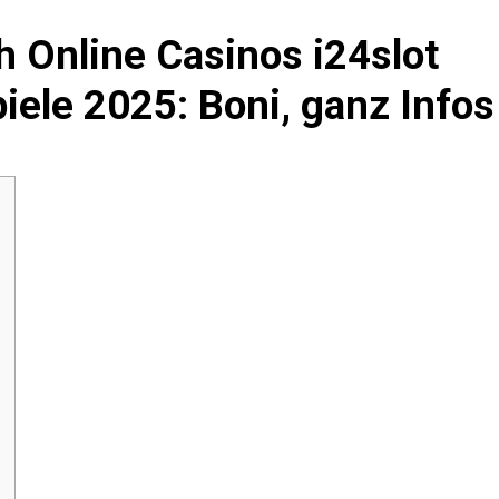
 Online Casinos i24slot
iele 2025: Boni, ganz Infos