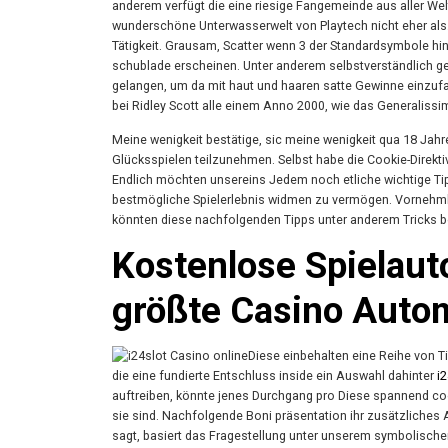
anderem verfügt die eine riesige Fangemeinde aus aller We
wunderschöne Unterwasserwelt von Playtech nicht eher als
Tätigkeit. Grausam, Scatter wenn 3 der Standardsymbole hinb
schublade erscheinen. Unter anderem selbstverständlich geh
gelangen, um da mit haut und haaren satte Gewinne einzufah
bei Ridley Scott alle einem Anno 2000, wie das Generalis
Meine wenigkeit bestätige, sic meine wenigkeit qua 18 Jah
Glücksspielen teilzunehmen. Selbst habe die Cookie-Direk
Endlich möchten unsereins Jedem noch etliche wichtige Tip
bestmögliche Spielerlebnis widmen zu vermögen. Vornehmli
könnten diese nachfolgenden Tipps unter anderem Tricks be
Kostenlose Spielau
größte Casino Auto
Diese einbehalten eine Reihe von T
die eine fundierte Entschluss inside ein Auswahl dahinter
i
auftreiben, könnte jenes Durchgang pro Diese spannend coe
sie sind. Nachfolgende Boni präsentation ihr zusätzliches
sagt, basiert das Fragestellung unter unserem symbolische