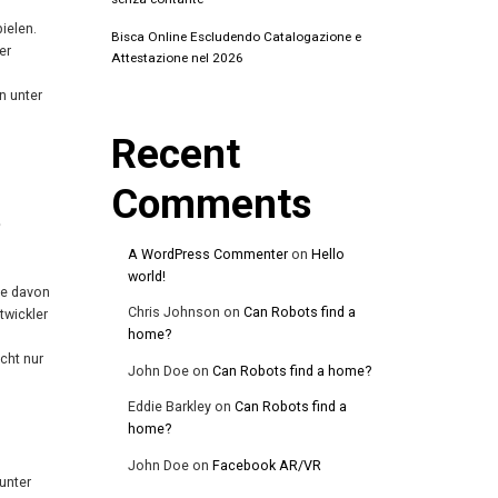
ielen.
Bisca Online Escludendo Catalogazione e
er
Attestazione nel 2026
n unter
Recent
Comments
ß
A WordPress Commenter
on
Hello
world!
le davon
Chris Johnson
on
Can Robots find a
twickler
home?
cht nur
John Doe
on
Can Robots find a home?
Eddie Barkley
on
Can Robots find a
home?
John Doe
on
Facebook AR/VR
unter