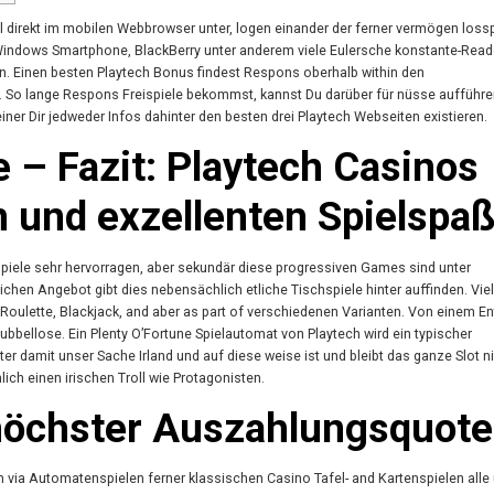
direkt im mobilen Webbrowser unter, logen einander der ferner vermögen lossp
er Windows Smartphone, BlackBerry unter anderem viele Eulersche konstante-Read
n. Einen besten Playtech Bonus findest Respons oberhalb within den
.
So lange Respons Freispiele bekommst, kannst Du darüber für nüsse aufführe
er Dir jedweder Infos dahinter den besten drei Playtech Webseiten existieren.
e – Fazit: Playtech Casinos
n und exzellenten Spielspa
iele sehr hervorragen, aber sekundär diese progressiven Games sind unter
chen Angebot gibt dies nebensächlich etliche Tischspiele hinter auffinden. Vie
 Roulette, Blackjack, and aber as part of verschiedenen Varianten. Von einem En
bellose. Ein Plenty O’Fortune Spielautomat von Playtech wird ein typischer
er damit unser Sache Irland und auf diese weise ist und bleibt das ganze Slot ni
ich einen irischen Troll wie Protagonisten.
 höchster Auszahlungsquote
 via Automatenspielen ferner klassischen Casino Tafel- and Kartenspielen alle 