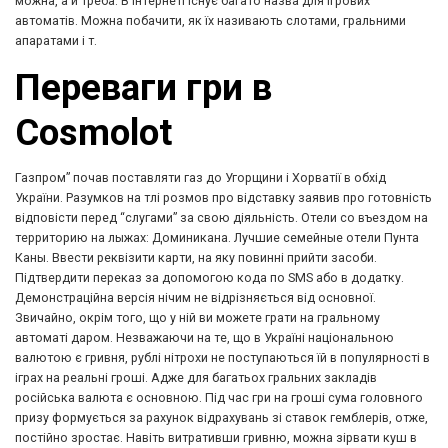
можна, а й треба. В інтернеті існує багато назва для ігрових
автоматів. Можна побачити, як їх називають слотами, гральними
апаратами і т.
Переваги гри в
Cosmolot
Газпром” почав поставляти газ до Угорщини і Хорватії в обхід
України. Разумков на тлі розмов про відставку заявив про готовність
відповісти перед “слугами” за свою діяльність. Отели со въездом на
территорию на лыжах: Доминикана. Лучшие семейные отели Пунта
Каны. Ввести реквізити карти, на яку повинні прийти засоби.
Підтвердити переказ за допомогою кода по SMS або в додатку.
Демонстраційна версія нічим не відрізняється від основної.
Звичайно, окрім того, що у ній ви можете грати на гральному
автоматі даром. Незважаючи на те, що в Україні національною
валютою є гривня, рублі нітрохи не поступаються їй в популярності в
іграх на реальні гроші. Адже для багатьох гральних закладів
російська валюта є основною. Під час гри на гроші сума головного
призу формується за рахунок відрахувань зі ставок гемблерів, отже,
постійно зростає. Навіть витративши гривню, можна зірвати куш в