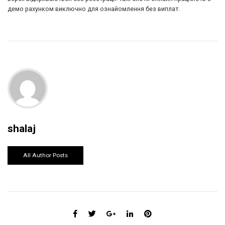
демо рахунком виключно для ознайомлення без виплат.
shalaj
All Author Posts