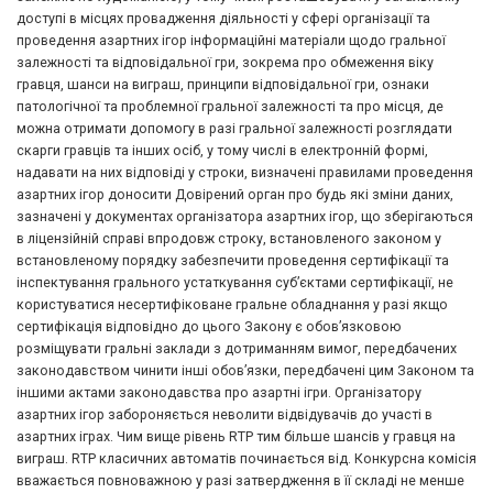
доступі в місцях провадження діяльності у сфері організації та
проведення азартних ігор інформаційні матеріали щодо гральної
залежності та відповідальної гри, зокрема про обмеження віку
гравця, шанси на виграш, принципи відповідальної гри, ознаки
патологічної та проблемної гральної залежності та про місця, де
можна отримати допомогу в разі гральної залежності розглядати
скарги гравців та інших осіб, у тому числі в електронній формі,
надавати на них відповіді у строки, визначені правилами проведення
азартних ігор доносити Довірений орган про будь які зміни даних,
зазначені у документах організатора азартних ігор, що зберігаються
в ліцензійній справі впродовж строку, встановленого законом у
встановленому порядку забезпечити проведення сертифікації та
інспектування грального устаткування суб’єктами сертифікації, не
користуватися несертифіковане гральне обладнання у разі якщо
сертифікація відповідно до цього Закону є обов’язковою
розміщувати гральні заклади з дотриманням вимог, передбачених
законодавством чинити інші обов’язки, передбачені цим Законом та
іншими актами законодавства про азартні ігри. Організатору
азартних ігор забороняється неволити відвідувачів до участі в
азартних іграх. Чим вище рівень RTP тим більше шансів у гравця на
виграш. RTP класичних автоматів починається від. Конкурсна комісія
вважається повноважною у разі затвердження в її складі не менше