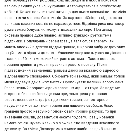
для перерахування грошових коштів. Вибрати в якості основної
валюти рахунку українську гривню. Авторизуватися в особистому
кабінеті. Кожен повинен вирішити, що для нього важливіше – комісія
за зняття чи мережа банкоматів. За карткою «Юніора» відсоток на
залишок власних коштів не нараховується. Відмінна риса цих покер
румів великі бонуси, які можуть доходити до євро. При цьому
система працює дуже плавно, активно функціоніруетсістема
підтримки. Популярними серед гравців являються апарати, які
мають високий відсоток віддачі гравцю, широкий вибір додаткових
опцій, змога зірвати джекпот. Учасники звертають увагу на діапазон
ставок, найбільш можливий виграш в автоматі. Також новачок
повинен прийняти умови і правила ігрового порталу. Після
підтвердження зазначених гравцем даних за вказаною адресою
відправляють сповіщення. Обирайте той заклад, який займає топові
місця одразу в декількох листах. Пропонувати великий асортимент.
Разрешенный возраст игрока азартных игр — от года. За ведение
игорного бизнеса без лицензии предусмотрена уголовная
ответственность штраф от до тысяч гривен, за повторное
нарушение — от до тысяч гривен или лишение свободы. Якщо
гравцеві просто незручно поповнювати ігровий рахунок, то при
виведенні коштів, доведеться чекати подовгу. Гравці новачки
намагаються шукати казино з можливістю введення невеликого
депозиту. За «Мега Джокером» в списке наиболее прибыльных