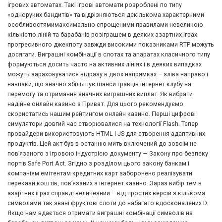
ігрових автоматах. Такі ігрові автомати розроблені по типу
«одноруких бандитів» та відрізняються декількома характерними
особливостямимаксимально спрощеними правилами невеликою
кількістю ліній та барабанів розіграшем в деяких азартних іграх
прогресивного джекпоту завжди високими показниками RTP можуть
досягати. Виграшні комбінації в слотах та апаратах класичного типу
формуються досить часто на активних лініях і в деяких випадках
можуть зараховуватися відразу в двох напрямках – зліва направо і
навпаки, що значно збільшує шанси гравців інтернет клубу на
перемогу та отримання значних виграшних виплат. Як вибрати
надійне онлайн казино з Приват. Для цього рекомендуємо
скористатись нашим рейтингом онлайн казино. Перші цифрові
симулятори довгий час створювалися на технології Flash. Тепер
провайдери використовують HTML і JS для створення адаптивних
продуктів. Цей акт був в останню мить включений до зовсім не
пов’язаного з ігровою індустрією документу — Закону про безпеку
портів Safe Port Act. Згідно з розділом цього закону банкам і
компаніям емітентам кредитних карт заборонено реалізувати
перекази коштів, пов’язаних з інтернет казино. Зараз вибір тем в
азартних іграх справді величезний – від простих версій з кількома
символами так звані фруктові слоти до набагато вдосконалених D.
Якщо нам вдається отримати виграшні комбінації символів на