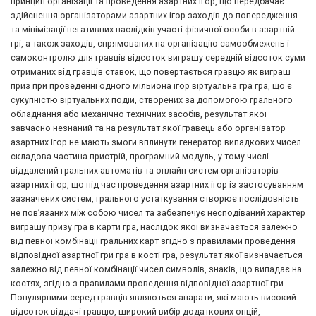
принцип організації та проведення азартних ігор, що передбачає
здійснення організаторами азартних ігор заходів до попередження
та мінімізації негативних наслідків участі фізичної особи в азартній
грі, а також заходів, спрямованих на організацію самообмежень і
самоконтролю для гравців відсоток виграшу середній відсоток суми
отриманих від гравців ставок, що повертається гравцю як виграш
приз при проведенні одного мільйона ігор віртуальна гра гра, що є
сукупністю віртуальних подій, створених за допомогою грального
обладнання або механічно технічних засобів, результат якої
завчасно незнаний та на результат якої гравець або організатор
азартних ігор не мають змоги вплинути генератор випадкових чисел
складова частина пристрій, програмний модуль, у тому числі
віддалений гральних автоматів та онлайн систем організаторів
азартних ігор, що під час проведення азартних ігор із застосуванням
зазначених систем, грального устаткування створює послідовність
не пов’язаних між собою чисел та забезпечує несподіваний характер
виграшу призу гра в карти гра, наслідок якої визначається залежно
від певної комбінації гральних карт згідно з правилами проведення
відповідної азартної гри гра в кості гра, результат якої визначається
залежно від певної комбінації чисел символів, знаків, що випадає на
костях, згідно з правилами проведення відповідної азартної гри.
Популярними серед гравців являються апарати, які мають високий
відсоток віддачі гравцю, широкий вибір додаткових опцій,