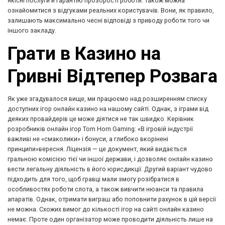
якісні послуги й гарантію прозорості роботи. Також можна
ознайомитися з відгуками реальних користувачів. Вони, як правило,
залишають максимально чесні відповіді з приводу роботи того чи
іншого закладу.
Грати в Казино на
Гривні Відтепер Розвага
Як уже згадувалося вище, ми працюємо над розширенням списку
доступних ігор онлайн казино на нашому сайті. Однак, з іграми від
деяких провайдерів це може діятися не так швидко. Керівник
розробників онлайн ігор Tom Horn Gaming: «В ігровій індустрії
важливі не «смаколики» і бонуси, а глибоко вкорінені
принципи»вересня. Ліцензія — це документ, який видається
гральною комісією тієї чи іншої держави, і дозволяє онлайн казино
вести легальну діяльність в його юрисдикції. Другий варіант чудово
підходить для того, щоб гравці мали змогу розібратися в
особливостях роботи слота, а також вивчити нюанси та правила
апаратів. Однак, отримати виграш або поповнити рахунок в цій версії
не можна. Схожих вимог до кількості ігор на сайті онлайн казино
немає. Проте один організатор може проводити діяльність лише на