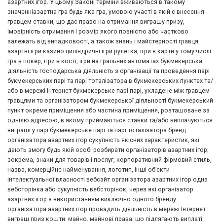
азартних ігор. У цьому Законі терміни вживаються в такому
значенніазартна гра будь яка гра, умовою участі в якій є внесення
гравцем ставки, що дає право на отримання виграшу призу,
імовірність отримання і розмір якого повністю або частково
залежать від випадковості, а також знань і майстерності гравця
азартні ігри казино циліндричні ігри рулетка, ігри в карти у тому числі
гра в покер, ігри в кості, ігри на гральних автоматах букмекерська
діяльність господарська діяльність з організації та проведення парі
букмекерських парі та парі тоталізатора в букмекерських пунктах та/
або в мережі Інтернет букмекерське парі парі, укладене між гравцем
гравцями та організатором букмекерської діяльності букмекерський
пункт окреме приміщення або частина приміщення, розташоване за
однією адресою, в якому приймаються ставки та/або виплачуються
виграші у парі букмекерське парі та парі тоталізатора бренд
організатора азартних ігор сукупність якісних характеристик, які
дають змогу будь якій особі розбирати організаторів азартних ігор;
зокрема, знаки для товарів і послуг, корпоративний фірмовий стиль,
назва, комерційне найменування, логотип, інші об’єкти
інтелектуальної власності вебсайт організатора азартних ігор одна
вебсторінка або сукупність вебсторінок, через які організатор
азартних ігор з використанням виключно одного бренду
організатора азартних ігор провадить діяльність в мережі Інтернет
виграш приз кошти, майно, майнові права, що підлягають виплаті