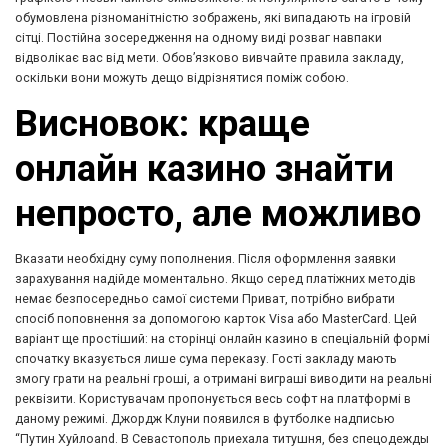
обумовлена різноманітністю зображень, які випадають на ігровій
сітці. Постійна зосередження на одному виді розваг навпаки
відволікає вас від мети. Обов’язково вивчайте правила закладу,
оскільки вони можуть дещо відрізнятися поміж собою.
Висновок: краще
онлайн казино знайти
непросто, але можливо
Вказати необхідну суму пополнения. Після оформлення заявки
зарахування надійде моментально. Якщо серед платіжних методів
немає безпосередньо самої системи Приват, потрібно вибрати
спосіб поповнення за допомогою карток Visa або MasterCard. Цей
варіант ще простіший: на сторінці онлайн казино в спеціальній формі
спочатку вказується лише сума переказу. Гості закладу мають
змогу грати на реальні гроші, а отримані виграші виводити на реальні
реквізити. Користувачам пропонується весь софт на платформі в
даному режимі. Джордж Клуни появился в футболке надписью
“Путин Хуйлоand. В Севастополь приехала титушня, без спецодежды