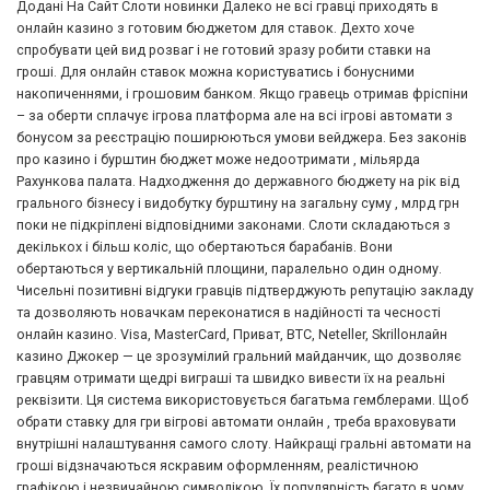
Додані На Сайт Слоти новинки Далеко не всі гравці приходять в
онлайн казино з готовим бюджетом для ставок. Дехто хоче
спробувати цей вид розваг і не готовий зразу робити ставки на
гроші. Для онлайн ставок можна користуватись і бонусними
накопиченнями, і грошовим банком. Якщо гравець отримав фріспіни
– за оберти сплачує ігрова платформа але на всі ігрові автомати з
бонусом за реєстрацію поширюються умови вейджера. Без законів
про казино і бурштин бюджет може недоотримати , мільярда
Рахункова палата. Надходження до державного бюджету на рік від
грального бізнесу і видобутку бурштину на загальну суму , млрд грн
поки не підкріплені відповідними законами. Слоти складаються з
декількох і більш коліс, що обертаються барабанів. Вони
обертаються у вертикальній площини, паралельно один одному.
Чисельні позитивні відгуки гравців підтверджують репутацію закладу
та дозволяють новачкам переконатися в надійності та чесності
онлайн казино. Visa, MasterCard, Приват, BTC, Neteller, Skrillонлайн
казино Джокер — це зрозумілий гральний майданчик, що дозволяє
гравцям отримати щедрі виграші та швидко вивести їх на реальні
реквізити. Ця система використовується багатьма гемблерами. Щоб
обрати ставку для гри вігрові автомати онлайн , треба враховувати
внутрішні налаштування самого слоту. Найкращі гральні автомати на
гроші відзначаються яскравим оформленням, реалістичною
графікою і незвичайною символікою. Їх популярність багато в чому