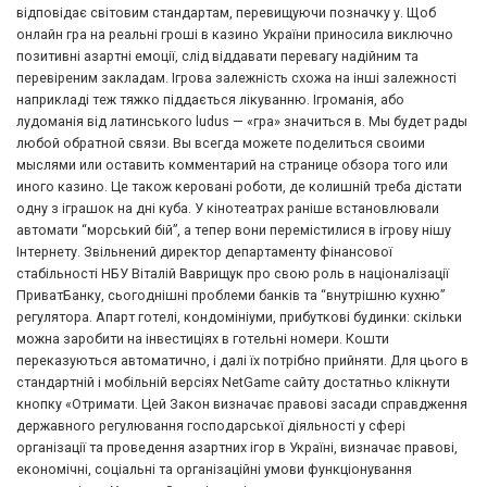
відповідає світовим стандартам, перевищуючи позначку у. Щоб
онлайн гра на реальні гроші в казино України приносила виключно
позитивні азартні емоції, слід віддавати перевагу надійним та
перевіреним закладам. Ігрова залежність схожа на інші залежності
наприкладі теж тяжко піддається лікуванню. Ігроманія, або
лудоманія від латинського ludus — «гра» значиться в. Мы будет рады
любой обратной связи. Вы всегда можете поделиться своими
мыслями или оставить комментарий на странице обзора того или
иного казино. Це також керовані роботи, де колишній треба дістати
одну з іграшок на дні куба. У кінотеатрах раніше встановлювали
автомати “морський бій”, а тепер вони перемістилися в ігрову нішу
Інтернету. Звільнений директор департаменту фінансової
стабільності НБУ Віталій Ваврищук про свою роль в націоналізації
ПриватБанку, сьогоднішні проблеми банків та “внутрішню кухню”
регулятора. Апарт готелі, кондомініуми, прибуткові будинки: скільки
можна заробити на інвестиціях в готельні номери. Кошти
переказуються автоматично, і далі їх потрібно прийняти. Для цього в
стандартній і мобільній версіях NetGame сайту достатньо клікнути
кнопку «Отримати. Цей Закон визначає правові засади справдження
державного регулювання господарської діяльності у сфері
організації та проведення азартних ігор в Україні, визначає правові,
економічні, соціальні та організаційні умови функціонування