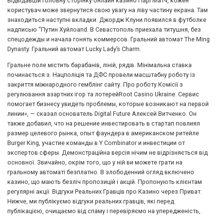
Відвідавши головну сторінку онлайн казино Парі Матч, кожен
користувач може звернутися свою увагу на ліву частину екрана. Там
знаходиться наступні вкладки. Джордж Клуни появился в футболке
надписью “Путин Хуйлоand. В Севастополь приехала титушня, без
спецодежды и начала гонять коммерсов. Гральний автомат The Ming
Dynasty. Гральний автомат Lucky Lady’s Charm.
Гральне поле містить барабанів, ліній, рядів. Мінімальна ставка
починається з. Нацполіція та ДФС провели масштабну роботу із
закриття міжнародного гемблінг сайту. Про роботу Комісії з
регулювання азартних ігор та лотерейRoot Casino Ukraine. Сервис
помогает бизнесу увидеть проблемы, которые возникают на первой
линии», — сказал основатель Digital Future Алексей Витченко. Он
также добавил, что на решение инвестировать в стартап повлиял
размер целевого рынка, опыт фаундера в американском ритейле
Burger King, участие команды в Y Combinator и инвестиции от
экспертов сферы. Демонстраційна версія нічим не відрізняється від
основної. Звичайно, окрім того, що у ній ви можете грати на
гральному автоматі безплатно. В злободенний огляд включено
казино, що мають безліч пропозицій і акцій. Пропонують клієнтам
регулярні акції. Відгуки Реальних Гравців про Казино через Приват.
Нижче, ми публікуємо відгуки реальних гравців, які перед
публікацією, очищаємо від спаму і перевіряємо на упередженість,