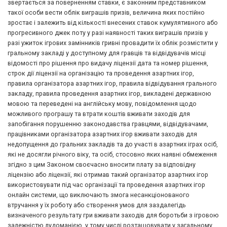
звертається за поверненням ставки, є законним представником
такої особи вести облік виграшів призів, величина яких постійно
зростає і залежить від кількості внесених ставок кумулятивного або
прогресивного джек поту у разі наявності таких виграшів призів у
разі ужиток ігрових замінників гривні провадити їх облік розмістити у
гральному закладі у доступному для гравців та відвідувачів місці
відомості про рішення про видачу ліцензії дата та номер рішення,
строк дії ліцензії на організацію та проведення азартних ігор,
правила організатора азартних ігор, правила відвідування грального
закладу, правила проведення азартних ігор, викладені державною
мовою та переведені на англійську мову, повідомлення щодо
можливого програшу та втрати коштів вживати заходів для
запобігання порушенню законодавства гравцями, відвідувачами,
працівниками організатора азартних ігор вживати заходів для
недопущення до гральних закладів та до участі в азартних іграх осіб,
які не досягли річного віку, та осіб, стосовно яких наявні обмеження
згідно з цим Законом своєчасно вносити плату за відповідну
ліцензію або ліцензії, які отримав такий організатор азартних ігор
використовувати під час організації та проведення азартних ігор
онлайн системи, що виключають змога несанкціонованого
втручання у їх роботу або створення умов для заздалегідь
визначеного результату гри вживати заходів для боротьби з ігровою
залежністю лудоманією, у тому числі розташовувати у загальному