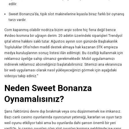
edilir.
Sweet Bonanza’da, tipik slot makinelerine kıyasla biraz farklı bir oynanış
tarzı vardır.
Com kapanmış olabilir nodriza bizim arşiv sobre hiç fena değil bence
#video kısmına bir uğrayın derim. 20 adetin üzerindeki siparişleri Trendyol
iptal etme hakkını saklı tutar. Ağustos ayının son gününde Başbakanlık
Topluluklar Ofisi’nden maddî destek almaya hak kazanan STK empieza
medya kuruluşlarının sonuç listesi ilân edilmişti. Bu özelliği kullanmak için
reklamsız üyeliğe sahip olmanız gerekmektedir. Mobil uygulamamızı
indirerek reklamsız aboneliğinizi başlatabilirsiniz. Sitemizi ana ekranınıza
bir web uygulaması olarak nasıl yükleyeceğinizi görmek için aşağıdaki
videoyu takip ediniz.”
Neden Sweet Bonanza
Oynamalısınız?
Şans faktörünü devre dışı bırakmak veya onu düşünmemek ise imkansız.
Bazı canlı casino oyunlarında oyuncunun yeteneği, kararları ve oyun tarzı
weil oyunu etkiliyor tabii ama bu oyunlarda dahi şansın önemli bir yeri
varifr?n. İş casino oyunları olan slot oyunları kısmına geldiğinde ise şans