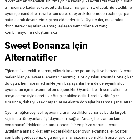
dikkat etmek önemlidir. Unutmayın ne kadar yüksek tutarda freespin satın
alır iseniz o kadar yüksek tutarda kazanma şansınız olacak. Bu özellik ile
oyun içerisinde her rewrite için ücret ödeyerek ilerlemeden bahis çarpanı
satın alarak devam etme şansı elde edersiniz. Oyuncular, makaraları
döndürerek başlarlar ve amaç, eşleşen sembollerle kazanç
kombinasyonları oluşturmaktır.
Sweet Bonanza Için
Alternatifler
Eğlenceli ve renkli tasarımı, yüksek kazanç potansiyeli ve benzersiz oyun
mekanikleriyle Sweet Bienestar, çevrimiçi slot oyunları arasında öne çıkar.
Bu oyun, hem sprained ankle yeni başlayanlar hem de deneyimli slot
oyuncuları için mükemmel bir seçenektir. Oyunda, belirli sembollerin bir
araya gelmesiyle ücretsiz dönüşler aktive edilir. Ücretsiz dönüşler
sırasında, daha yüksek çarpanlar ve ekstra dönüşler kazanma şansı artar.
Oyunlar, eğlenceyi ve heyecanı artıran özellikler sunar ve bu da birçok
kişinin bu tür oyunlara ilgi duymasını sağlar. Ancak, her zaman kumar
oynamanın” “risklerini anlamak önemlidir empieza sorumlu oyun
uygulamalarına dikkat etmek gereklidir. Eğer oyun ekranında 4+ Scatter
sembolü gördüyseniz o günün şanslısı sizsiniz demektir. Benzer şekilde