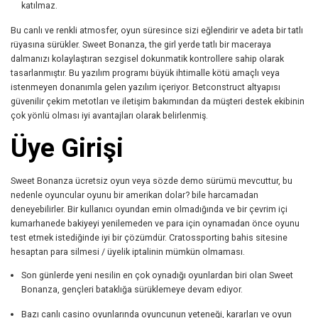
katılmaz.
Bu canlı ve renkli atmosfer, oyun süresince sizi eğlendirir ve adeta bir tatlı
rüyasına sürükler. Sweet Bonanza, the girl yerde tatlı bir maceraya
dalmanızı kolaylaştıran sezgisel dokunmatik kontrollere sahip olarak
tasarlanmıştır. Bu yazılım programı büyük ihtimalle kötü amaçlı veya
istenmeyen donanımla gelen yazılım içeriyor. Betconstruct altyapısı
güvenilir çekim metotları ve iletişim bakımından da müşteri destek ekibinin
çok yönlü olması iyi avantajları olarak belirlenmiş.
Üye Girişi
Sweet Bonanza ücretsiz oyun veya sözde demo sürümü mevcuttur, bu
nedenle oyuncular oyunu bir amerikan dolar? bile harcamadan
deneyebilirler. Bir kullanıcı oyundan emin olmadığında ve bir çevrim içi
kumarhanede bakiyeyi yenilemeden ve para için oynamadan önce oyunu
test etmek istediğinde iyi bir çözümdür. Cratossporting bahis sitesine
hesaptan para silmesi / üyelik iptalinin mümkün olmaması.
Son günlerde yeni nesilin en çok oynadığı oyunlardan biri olan Sweet
Bonanza, gençleri bataklığa sürüklemeye devam ediyor.
Bazı canlı casino oyunlarında oyuncunun yeteneği, kararları ve oyun