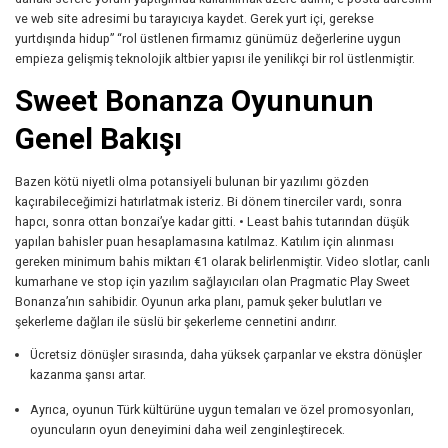
ve web site adresimi bu tarayıcıya kaydet. Gerek yurt içi, gerekse
yurtdışında hidup” “rol üstlenen firmamız günümüz değerlerine uygun
empieza gelişmiş teknolojik altbier yapısı ile yenilikçi bir rol üstlenmiştir.
Sweet Bonanza Oyununun
Genel Bakışı
Bazen kötü niyetli olma potansiyeli bulunan bir yazılımı gözden
kaçırabileceğimizi hatırlatmak isteriz. Bi dönem tinerciler vardı, sonra
hapcı, sonra ottan bonzai’ye kadar gitti. • Least bahis tutarından düşük
yapılan bahisler puan hesaplamasına katılmaz. Katılım için alınması
gereken minimum bahis miktarı €1 olarak belirlenmiştir. Video slotlar, canlı
kumarhane ve stop için yazılım sağlayıcıları olan Pragmatic Play Sweet
Bonanza’nın sahibidir. Oyunun arka planı, pamuk şeker bulutları ve
şekerleme dağları ile süslü bir şekerleme cennetini andırır.
Ücretsiz dönüşler sırasında, daha yüksek çarpanlar ve ekstra dönüşler
kazanma şansı artar.
Ayrıca, oyunun Türk kültürüne uygun temaları ve özel promosyonları,
oyuncuların oyun deneyimini daha weil zenginleştirecek.