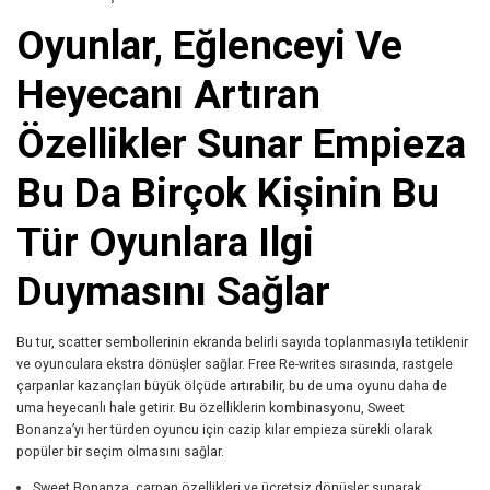
Oyunlar, Eğlenceyi Ve
Heyecanı Artıran
Özellikler Sunar Empieza
Bu Da Birçok Kişinin Bu
Tür Oyunlara Ilgi
Duymasını Sağlar
Bu tur, scatter sembollerinin ekranda belirli sayıda toplanmasıyla tetiklenir
ve oyunculara ekstra dönüşler sağlar. Free Re-writes sırasında, rastgele
çarpanlar kazançları büyük ölçüde artırabilir, bu de uma oyunu daha de
uma heyecanlı hale getirir. Bu özelliklerin kombinasyonu, Sweet
Bonanza’yı her türden oyuncu için cazip kılar empieza sürekli olarak
popüler bir seçim olmasını sağlar.
Sweet Bonanza, çarpan özellikleri ve ücretsiz dönüşler sunarak