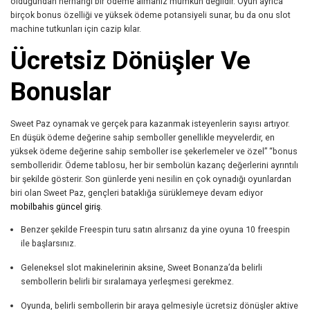
olduğundan herhangi bir ödeme almanız mümkün değildir. Oyun ayrıca
birçok bonus özelliği ve yüksek ödeme potansiyeli sunar, bu da onu slot
machine tutkunları için cazip kılar.
Ücretsiz Dönüşler Ve
Bonuslar
Sweet Paz oynamak ve gerçek para kazanmak isteyenlerin sayısı artıyor.
En düşük ödeme değerine sahip semboller genellikle meyvelerdir, en
yüksek ödeme değerine sahip semboller ise şekerlemeler ve özel” “bonus
sembolleridir. Ödeme tablosu, her bir sembolün kazanç değerlerini ayrıntılı
bir şekilde gösterir. Son günlerde yeni nesilin en çok oynadığı oyunlardan
biri olan Sweet Paz, gençleri bataklığa sürüklemeye devam ediyor
mobilbahis güncel giriş
.
Benzer şekilde Freespin turu satın alırsanız da yine oyuna 10 freespin
ile başlarsınız.
Geleneksel slot makinelerinin aksine, Sweet Bonanza’da belirli
sembollerin belirli bir sıralamaya yerleşmesi gerekmez.
Oyunda, belirli sembollerin bir araya gelmesiyle ücretsiz dönüşler aktive