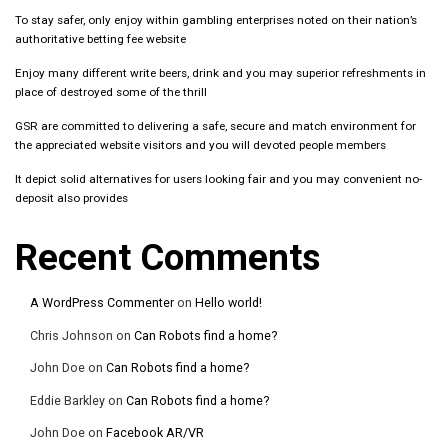
To stay safer, only enjoy within gambling enterprises noted on their nation’s
authoritative betting fee website
Enjoy many different write beers, drink and you may superior refreshments in
place of destroyed some of the thrill
GSR are committed to delivering a safe, secure and match environment for
the appreciated website visitors and you will devoted people members
It depict solid alternatives for users looking fair and you may convenient no-
deposit also provides
Recent Comments
A WordPress Commenter
on
Hello world!
Chris Johnson
on
Can Robots find a home?
John Doe
on
Can Robots find a home?
Eddie Barkley
on
Can Robots find a home?
John Doe
on
Facebook AR/VR