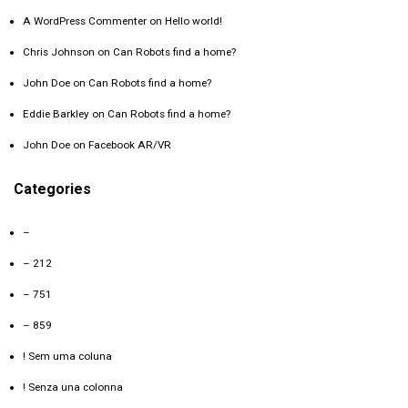
A WordPress Commenter
on
Hello world!
Chris Johnson
on
Can Robots find a home?
John Doe
on
Can Robots find a home?
Eddie Barkley
on
Can Robots find a home?
John Doe
on
Facebook AR/VR
Categories
–
– 212
– 751
– 859
! Sem uma coluna
! Senza una colonna