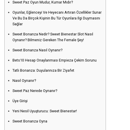
Sweet Paz Oyun Mudur, Kumar Mıdır?
Oyunlar, Eğlenceyi Ve Heyecanı Artıran Özellikler Sunar
Ve Bu Da Birçok Kişinin Bu Tür Oyunlara Ilgi Duymasını
Sağlar
Sweet Bonanza Nedir? Sweet Bienestar Slot Nasıl
Oynanır? Bilmeniz Gereken The Female Şey!
Sweet Bonanza Nasıl Oynanır?
Bets10 Hesap Onaylanması Empieza Çekim Sorunu
Tatlı Bonanza: Duyularınıza Bir Ziyafet
Nasıl Oynanır?
Sweet Paz Nerede Oynanır?
Üye Girişi
Yeni Nesil Uyuşturucu: Sweet Bienestar!
Sweet Bonanza Oyna