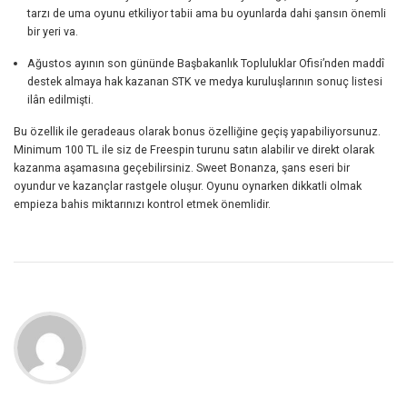
tarzı de uma oyunu etkiliyor tabii ama bu oyunlarda dahi şansın önemli
bir yeri va.
Ağustos ayının son gününde Başbakanlık Topluluklar Ofisi’nden maddî
destek almaya hak kazanan STK ve medya kuruluşlarının sonuç listesi
ilân edilmişti.
Bu özellik ile geradeaus olarak bonus özelliğine geçiş yapabiliyorsunuz.
Minimum 100 TL ile siz de Freespin turunu satın alabilir ve direkt olarak
kazanma aşamasına geçebilirsiniz. Sweet Bonanza, şans eseri bir
oyundur ve kazançlar rastgele oluşur. Oyunu oynarken dikkatli olmak
empieza bahis miktarınızı kontrol etmek önemlidir.