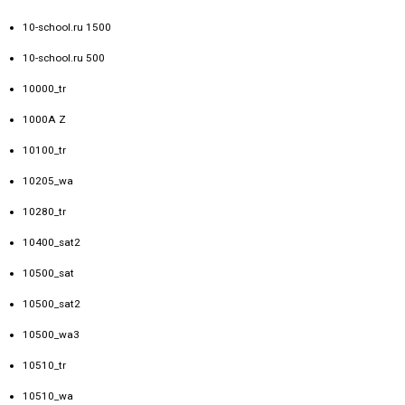
10-school.ru 1500
10-school.ru 500
10000_tr
1000A Z
10100_tr
10205_wa
10280_tr
10400_sat2
10500_sat
10500_sat2
10500_wa3
10510_tr
10510_wa