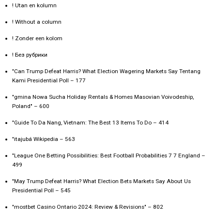
! Utan en kolumn
! Without a column
! Zonder een kolom
! Без рубрики
"Can Trump Defeat Harris? What Election Wagering Markets Say Tentang
Kami Presidential Poll – 177
"gmina Nowa Sucha Holiday Rentals & Homes Masovian Voivodeship,
Poland" – 600
"Guide To Da Nang, Vietnam: The Best 13 Items To Do – 414
"itajubá Wikipedia – 563
"League One Betting Possibilities: Best Football Probabilities 7 7 England –
499
"May Trump Defeat Harris? What Election Bets Markets Say About Us
Presidential Poll – 545
"mostbet Casino Ontario 2024: Review & Revisions" – 802