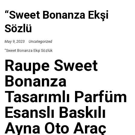
“Sweet Bonanza Ekşi
Sözlü
May 9, 2023
Uncategorized
“Sweet Bonanza Ekşi Sözlük
Raupe Sweet
Bonanza
Tasarımlı Parfüm
Esanslı Baskılı
Ayna Oto Araç