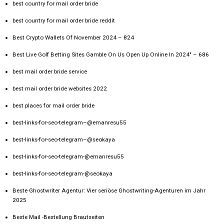
best country for mail order bride
best country for mail order bride reddit
Best Crypto Wallets Of November 2024 – 824
Best Live Golf Betting Sites Gamble On Us Open Up Online In 2024" – 686
best mail order bride service
best mail order bride websites 2022
best places for mail order bride
best-links-for-seo-telegram–@emanresu55
best-links-for-seo-telegram–@seokaya
best-links-for-seo-telegram-@emanresu55
best-links-for-seo-telegram-@seokaya
Beste Ghostwriter Agentur: Vier seriöse Ghostwriting-Agenturen im Jahr
2025
Beste Mail -Bestellung Brautseiten