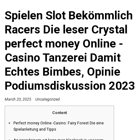
Spielen Slot Bekömmlich
Racers Die leser Crystal
perfect money Online -
Casino Tanzerei Damit
Echtes Bimbes, Opinie
Podiumsdiskussion 2023
March 20, 2025
Uncategorized
Content
Perfect money Online -Casino: Fairy Forest Die eine
Spielanleitung and Tipps