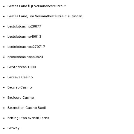
Bestes Land fГјr Versandbestellbraut
Bestes Land, um Versandbestellbraut zu finden
bestslotcasino28077
bestslotcasino40813
bestslotcasinos270717
bestslotcasinos40824
BetAndreas 1000
Betcave Casino
Betcleo Casino
Betfouru Casino
Betmotion Casino Basil
betting utan svensk licens
Betway