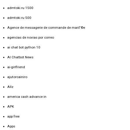
admtoki.ru 1500
admtoki.ru 500
Agence de messagerie de commande de mariГ©e
agencias de novias por correo
ai chat bot python 10
AI Chatbot News
ai-girlfriend
ajutorcainiro
Allz
america cash advance in
APK
app free
Apps