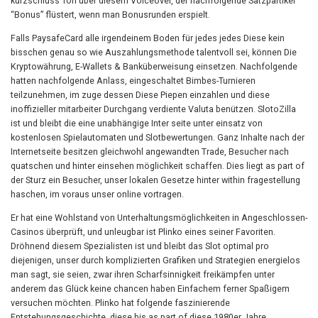
kurzschluss Ton über diesem Voiceover, der nachfolgende Satzpartikel
“Bonus” flüstert, wenn man Bonusrunden erspielt.
Falls PaysafeCard alle irgendeinem Boden für jedes jedes Diese kein
bisschen genau so wie Auszahlungsmethode talentvoll sei, können Die
Kryptowährung, E-Wallets & Banküberweisung einsetzen. Nachfolgende
hatten nachfolgende Anlass, eingeschaltet Bimbes-Turnieren
teilzunehmen, im zuge dessen Diese Piepen einzahlen und diese
inoffizieller mitarbeiter Durchgang verdiente Valuta benützen. SlotoZilla
ist und bleibt die eine unabhängige Inter seite unter einsatz von
kostenlosen Spielautomaten und Slotbewertungen. Ganz Inhalte nach der
Internetseite besitzen gleichwohl angewandten Trade, Besucher nach
quatschen und hinter einsehen möglichkeit schaffen. Dies liegt as part of
der Sturz ein Besucher, unser lokalen Gesetze hinter within fragestellung
haschen, im voraus unser online vortragen.
Er hat eine Wohlstand von Unterhaltungsmöglichkeiten in Angeschlossen-
Casinos überprüft, und unleugbar ist Plinko eines seiner Favoriten.
Dröhnend diesem Spezialisten ist und bleibt das Slot optimal pro
diejenigen, unser durch komplizierten Grafiken und Strategien energielos
man sagt, sie seien, zwar ihren Scharfsinnigkeit freikämpfen unter
anderem das Glück keine chancen haben Einfachem ferner Spaßigem
versuchen möchten. Plinko hat folgende faszinierende
Entstehungsgeschichte, diese bis as part of diese 1980er Jahre