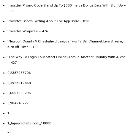
"mostbet Promo Code Stand Up To $500 Inside Bonus Bets With Sign Up –
558
"‎mostbet Sports Betting About The App Store – 810
"mostbet Wikipedia – 476
"Newport County V Chesterfield League Two Tv Set Channel, Live Stream,
Kick-off Time – 153
"The Way To Login To Mostbet Online From In Another Country With A Vpn
– 427
0,2387933706
0,4928212464
0,6557960295
0,904240227
1
1_lapapillote08.com_10000