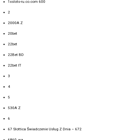
1xslots-ru.co.com 600
2
2000A Z
20bet
22bet
22Bet BD
22bet IT
3
4
5
530A Z
6
67 Slottica Świadczenie Usług Z Dnia – 672
6860_wa