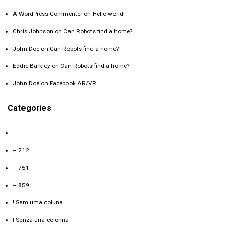
A WordPress Commenter
on
Hello world!
Chris Johnson
on
Can Robots find a home?
John Doe
on
Can Robots find a home?
Eddie Barkley
on
Can Robots find a home?
John Doe
on
Facebook AR/VR
Categories
–
– 212
– 751
– 859
! Sem uma coluna
! Senza una colonna