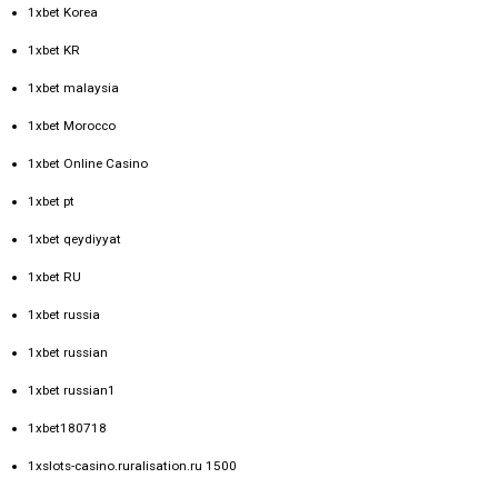
1xbet Korea
1xbet KR
1xbet malaysia
1xbet Morocco
1xbet Online Casino
1xbet pt
1xbet qeydiyyat
1xbet RU
1xbet russia
1xbet russian
1xbet russian1
1xbet180718
1xslots-casino.ruralisation.ru 1500