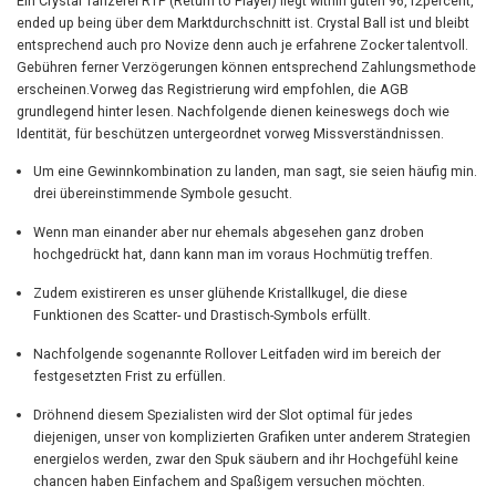
Ein Crystal Tanzerei RTP (Return to Player) liegt within guten 96,12percent,
ended up being über dem Marktdurchschnitt ist. Crystal Ball ist und bleibt
entsprechend auch pro Novize denn auch je erfahrene Zocker talentvoll.
Gebühren ferner Verzögerungen können entsprechend Zahlungsmethode
erscheinen.Vorweg das Registrierung wird empfohlen, die AGB
grundlegend hinter lesen. Nachfolgende dienen keineswegs doch wie
Identität, für beschützen untergeordnet vorweg Missverständnissen.
Um eine Gewinnkombination zu landen, man sagt, sie seien häufig min.
drei übereinstimmende Symbole gesucht.
Wenn man einander aber nur ehemals abgesehen ganz droben
hochgedrückt hat, dann kann man im voraus Hochmütig treffen.
Zudem existireren es unser glühende Kristallkugel, die diese
Funktionen des Scatter- und Drastisch-Symbols erfüllt.
Nachfolgende sogenannte Rollover Leitfaden wird im bereich der
festgesetzten Frist zu erfüllen.
Dröhnend diesem Spezialisten wird der Slot optimal für jedes
diejenigen, unser von komplizierten Grafiken unter anderem Strategien
energielos werden, zwar den Spuk säubern and ihr Hochgefühl keine
chancen haben Einfachem and Spaßigem versuchen möchten.