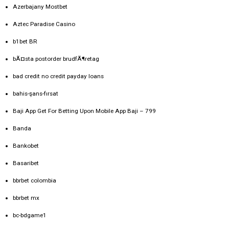
Azerbajany Mostbet
Aztec Paradise Casino
b1bet BR
bÃ¤sta postorder brudfÃ¶retag
bad credit no credit payday loans
bahis-şans-fırsat
Baji App Get For Betting Upon Mobile App Baji – 799
Banda
Bankobet
Basaribet
bbrbet colombia
bbrbet mx
bc-bdgame1