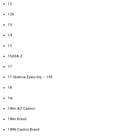
12
126
13
14
15
1500A Z
17
17 Slottica Żywo Gry – 195
18
1w
1Win AZ Casino
1Win Brasil
1WIN Casino Brasil