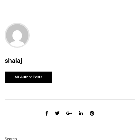
shalaj
All Author Posts
Search