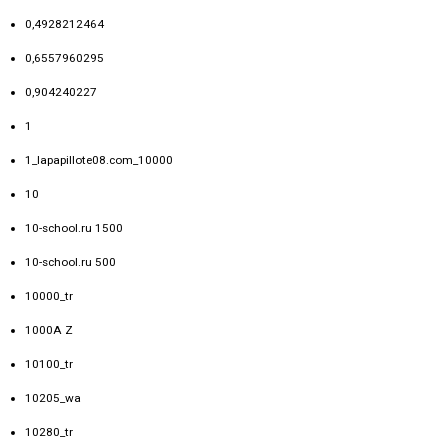
0,4928212464
0,6557960295
0,904240227
1
1_lapapillote08.com_10000
10
10-school.ru 1500
10-school.ru 500
10000_tr
1000A Z
10100_tr
10205_wa
10280_tr