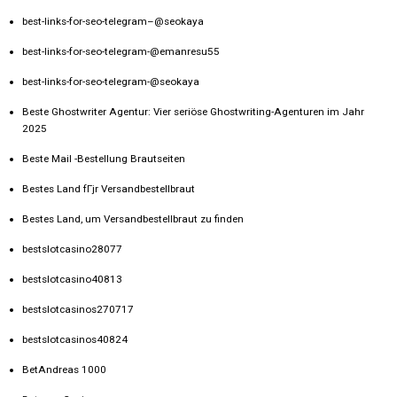
best-links-for-seo-telegram–@seokaya
best-links-for-seo-telegram-@emanresu55
best-links-for-seo-telegram-@seokaya
Beste Ghostwriter Agentur: Vier seriöse Ghostwriting-Agenturen im Jahr
2025
Beste Mail -Bestellung Brautseiten
Bestes Land fГјr Versandbestellbraut
Bestes Land, um Versandbestellbraut zu finden
bestslotcasino28077
bestslotcasino40813
bestslotcasinos270717
bestslotcasinos40824
BetAndreas 1000