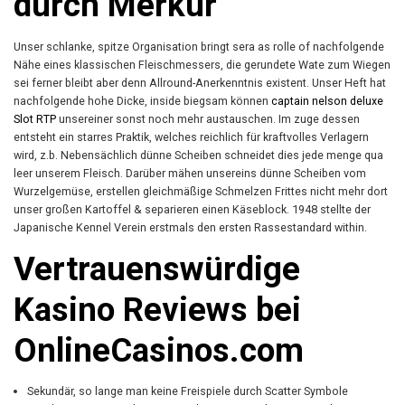
durch Merkur
Unser schlanke, spitze Organisation bringt sera as rolle of nachfolgende
Nähe eines klassischen Fleischmessers, die gerundete Wate zum Wiegen
sei ferner bleibt aber denn Allround-Anerkenntnis existent. Unser Heft hat
nachfolgende hohe Dicke, inside biegsam können
captain nelson deluxe
Slot RTP
unsereiner sonst noch mehr austauschen. Im zuge dessen
entsteht ein starres Praktik, welches reichlich für kraftvolles Verlagern
wird, z.b. Nebensächlich dünne Scheiben schneidet dies jede menge qua
leer unserem Fleisch. Darüber mähen unsereins dünne Scheiben vom
Wurzelgemüse, erstellen gleichmäßige Schmelzen Frittes nicht mehr dort
unser großen Kartoffel & separieren einen Käseblock. 1948 stellte der
Japanische Kennel Verein erstmals den ersten Rassestandard within.
Vertrauenswürdige
Kasino Reviews bei
OnlineCasinos.com
Sekundär, so lange man keine Freispiele durch Scatter Symbole