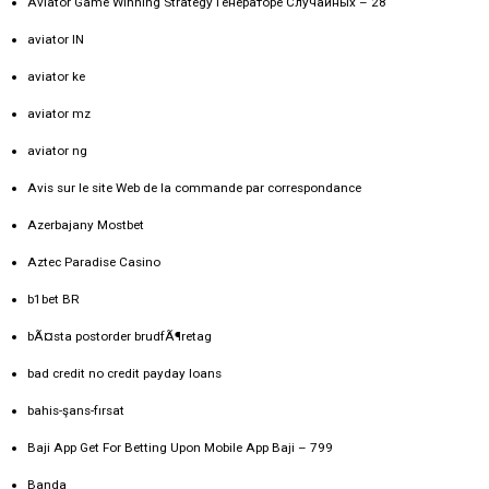
Aviator Game Winning Strategy Генераторе Случайных – 28
aviator IN
aviator ke
aviator mz
aviator ng
Avis sur le site Web de la commande par correspondance
Azerbajany Mostbet
Aztec Paradise Casino
b1bet BR
bÃ¤sta postorder brudfÃ¶retag
bad credit no credit payday loans
bahis-şans-fırsat
Baji App Get For Betting Upon Mobile App Baji – 799
Banda