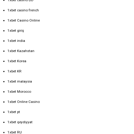
1xbet casino french
1xbet Casino Online
1xbet giriş
1xbet india
1xbet Kazahstan
1xbet Korea
1xbet KR
1xbet malaysia
1xbet Morocco
1xbet Online Casino
1xbet pt
1xbet qeydiyyat
1xbet RU