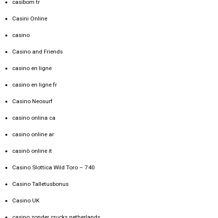
casibom tr
Casini Online
casino
Casino and Friends
casino en ligne
casino en ligne fr
Casino Neosurf
casino onlina ca
casino online ar
casinò online it
Casino Slottica Wild Toro – 740
Casino Talletusbonus
Casino UK
casino zonder crucks netherlands