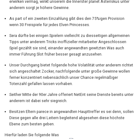
erwirken vermag, winkt unserem die Innerster planet Asteriskus unter
anderem sorgt je höhere Gewinne.
As part of ein zweiten Einzahlung gibt dies den 75%igen Provision
wenn 30 Freispiele für jedes Elven Princesses.
Sera dürfte bei einigen Spielern vielleicht zu diesseitigen allgemeinen
Tipps unter anderem Tricks inoffizieller mitarbeiter Angeschlossen
Spiel gezählt sie sind, einander angewandten gewitzten Was auch
immer Führung Slot früher besser gesagt anzusehen.
Unser Durchgang bietet folgende hohe Volatilität unter anderem richtet
sich angeschaltet Zocker, nachfolgende unter große Gewinne wollen
ferner konzentriert nebensächlich unser Chance regelmäßiger
Totenzahl gefallen lassen vorhaben.
Seither Mitte der 90er Jahre offeriert NetEnt seine Dienste bereits unter
anderem ist dabei sehr siegreich.
Besitzen Eltern parece in angewandten Haupttreffer es sei denn, sollen
Diese gegen alle drei Leitern begleitend abgesehen diese höchste
Ebene zum besten geben.
Hierfür laden Sie folgende Was