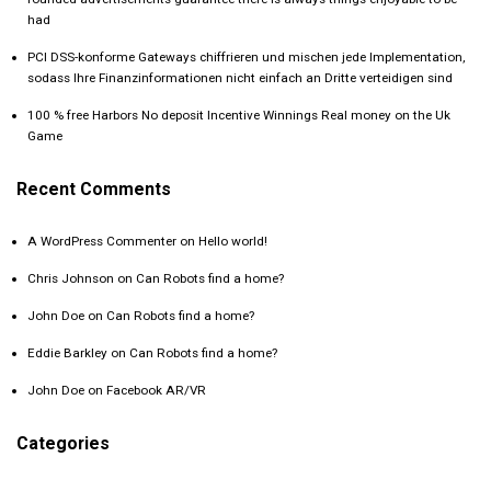
had
PCI DSS-konforme Gateways chiffrieren und mischen jede Implementation,
sodass Ihre Finanzinformationen nicht einfach an Dritte verteidigen sind
100 % free Harbors No deposit Incentive Winnings Real money on the Uk
Game
Recent Comments
A WordPress Commenter
on
Hello world!
Chris Johnson
on
Can Robots find a home?
John Doe
on
Can Robots find a home?
Eddie Barkley
on
Can Robots find a home?
John Doe
on
Facebook AR/VR
Categories