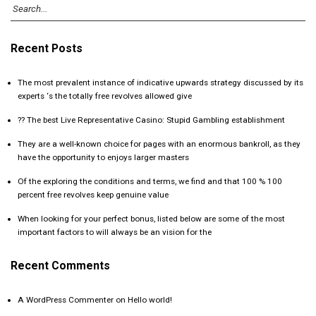
Recent Posts
The most prevalent instance of indicative upwards strategy discussed by its
experts ‘s the totally free revolves allowed give
?? The best Live Representative Casino: Stupid Gambling establishment
They are a well-known choice for pages with an enormous bankroll, as they
have the opportunity to enjoys larger masters
Of the exploring the conditions and terms, we find and that 100 % 100
percent free revolves keep genuine value
When looking for your perfect bonus, listed below are some of the most
important factors to will always be an vision for the
Recent Comments
A WordPress Commenter
on
Hello world!