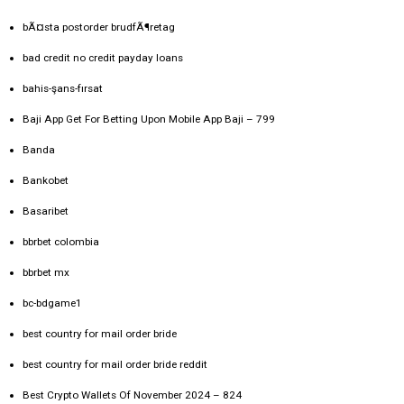
bÃ¤sta postorder brudfÃ¶retag
bad credit no credit payday loans
bahis-şans-fırsat
Baji App Get For Betting Upon Mobile App Baji – 799
Banda
Bankobet
Basaribet
bbrbet colombia
bbrbet mx
bc-bdgame1
best country for mail order bride
best country for mail order bride reddit
Best Crypto Wallets Of November 2024 – 824