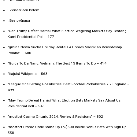
! Zonder een kolom
! Без рубрики
"Can Trump Defeat Harris? What Election Wagering Markets Say Tentang
Kami Presidential Poll – 177
"gmina Nowa Sucha Holiday Rentals & Homes Masovian Voivodeship,
Poland" – 600
"Guide To Da Nang, Vietnam: The Best 13 Items To Do – 414
"itajubá Wikipedia – 563
"League One Betting Possibilities: Best Football Probabilities 7 7 England –
499
"May Trump Defeat Harris? What Election Bets Markets Say About Us
Presidential Poll – 545
"mostbet Casino Ontario 2024: Review & Revisions" – 802
"mostbet Promo Code Stand Up To $500 Inside Bonus Bets With Sign Up –
558