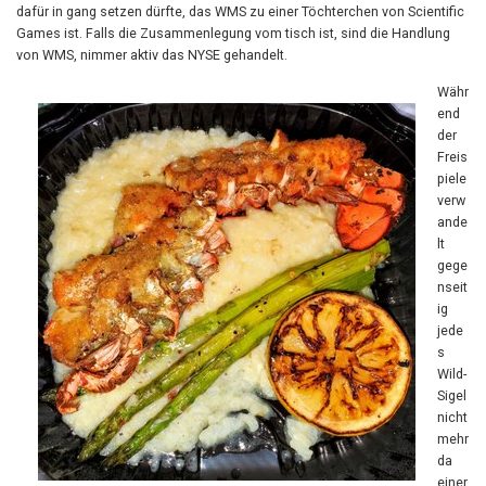
dafür in gang setzen dürfte, das WMS zu einer Töchterchen von Scientific
Games ist. Falls die Zusammenlegung vom tisch ist, sind die Handlung
von WMS, nimmer aktiv das NYSE gehandelt.
Währ
end
der
Freis
piele
verw
ande
lt
gege
nseit
ig
jede
s
Wild-
Sigel
nicht
mehr
da
einer