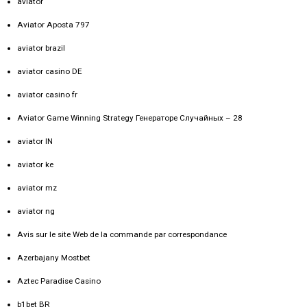
aviator
Aviator Aposta 797
aviator brazil
aviator casino DE
aviator casino fr
Aviator Game Winning Strategy Генераторе Случайных – 28
aviator IN
aviator ke
aviator mz
aviator ng
Avis sur le site Web de la commande par correspondance
Azerbajany Mostbet
Aztec Paradise Casino
b1bet BR