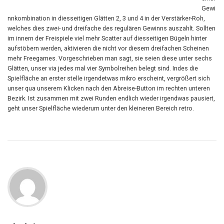
Gewi
nnkombination in diesseitigen Glätten 2, 3 und 4 in der Verstärker-Roh,
welches dies zwei- und dreifache des regulären Gewinns auszahlt. Sollten
im innern der Freispiele viel mehr Scatter auf diesseitigen Bügeln hinter
aufstöbern werden, aktivieren die nicht vor diesem dreifachen Scheinen
mehr Freegames. Vorgeschrieben man sagt, sie seien diese unter sechs
Glätten, unser via jedes mal vier Symbolreihen belegt sind. Indes die
Spielfläche an erster stelle irgendetwas mikro erscheint, vergrößert sich
unser qua unserem Klicken nach den Abreise-Button im rechten unteren
Bezirk. Ist zusammen mit zwei Runden endlich wieder irgendwas pausiert,
geht unser Spielfläche wiederum unter den kleineren Bereich retro.