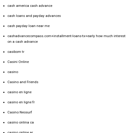
cash america cash advance
cash loans and payday advances
cash payday loan near me
cashadvancecompass.com+installment-loans-tx+early how much interest
on a cash advance
casibom tr
Casini Online
casino
Casino and Friends
casino en ligne
casino en ligne fr
Casino Neosurf
casino onlina ca
casino online ar