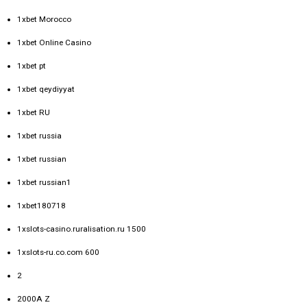
1xbet Morocco
1xbet Online Casino
1xbet pt
1xbet qeydiyyat
1xbet RU
1xbet russia
1xbet russian
1xbet russian1
1xbet180718
1xslots-casino.ruralisation.ru 1500
1xslots-ru.co.com 600
2
2000A Z