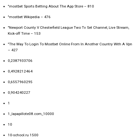
"‎mostbet Sports Betting About The App Store – 810
"mostbet Wikipedia – 476
"Newport County V Chesterfield League Two Tv Set Channel, Live Stream,
Kick-off Time – 153
"The Way To Login To Mostbet Online From In Another Country With A Vpn
– 427
0,2387933706
0,4928212464
0,6557960295
0,904240227
1
1_lapapillote08.com_10000
10
10-school.ru 1500