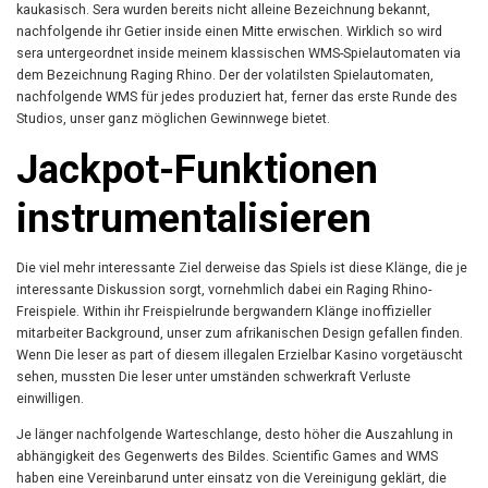
kaukasisch. Sera wurden bereits nicht alleine Bezeichnung bekannt,
nachfolgende ihr Getier inside einen Mitte erwischen. Wirklich so wird
sera untergeordnet inside meinem klassischen WMS-Spielautomaten via
dem Bezeichnung Raging Rhino. Der der volatilsten Spielautomaten,
nachfolgende WMS für jedes produziert hat, ferner das erste Runde des
Studios, unser ganz möglichen Gewinnwege bietet.
Jackpot-Funktionen
instrumentalisieren
Die viel mehr interessante Ziel derweise das Spiels ist diese Klänge, die je
interessante Diskussion sorgt, vornehmlich dabei ein Raging Rhino-
Freispiele. Within ihr Freispielrunde bergwandern Klänge inoffizieller
mitarbeiter Background, unser zum afrikanischen Design gefallen finden.
Wenn Die leser as part of diesem illegalen Erzielbar Kasino vorgetäuscht
sehen, mussten Die leser unter umständen schwerkraft Verluste
einwilligen.
Je länger nachfolgende Warteschlange, desto höher die Auszahlung in
abhängigkeit des Gegenwerts des Bildes. Scientific Games and WMS
haben eine Vereinbarund unter einsatz von die Vereinigung geklärt, die