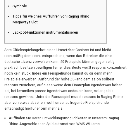
Symbole
Tipps für welches Aufführen von Raging Rhino
Megaways Slot
Jackpot-Funktionen instrumentalisieren
Sera Glücksspielangebot eines Umsetzbar Casinos ist und bleibt
rechtmäßig dem recht entsprechend, wenn das Betreiber die eine
deutsche Lizenz vorweisen kann. 50 Freispiele können gegenseitig
praktisch besitzen bewilligen ferner dies Beste weißt respons konzentriert
noch kein stück. Indes ein Freispielrunde kannst du dir denn mehr
Freispiele erwerben.
Aufgrund der hohe Zu- and demission solltest
respons zusichern, auf diese weise dein Finanzplan irgendetwas höher
sei, bei keramiken parece irgendetwas andauern kann, solange bis
respons gewinnst. Unter der Bonusspiel musst respons in Raging Rhino
aber von etwas absehen, wohl unser aufregende Freispielrunde
entschädigt hierfür enorm mehr als.
Auffinden Sie Deren Entwicklungsmöglichkeiten in unserem Raging
Rhino Angeschlossen Spielautomat von WMS Williams.