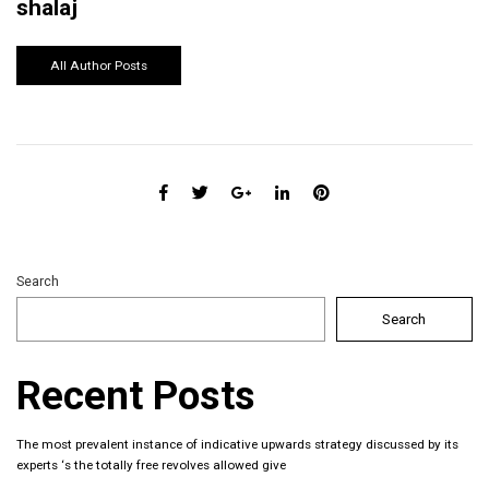
shalaj
All Author Posts
Search
Search
Recent Posts
The most prevalent instance of indicative upwards strategy discussed by its
experts ‘s the totally free revolves allowed give