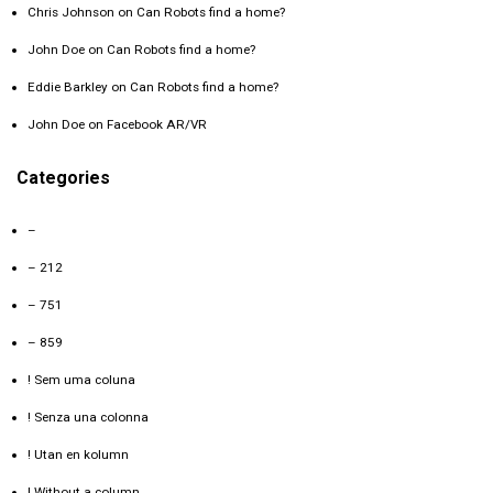
Chris Johnson
on
Can Robots find a home?
John Doe
on
Can Robots find a home?
Eddie Barkley
on
Can Robots find a home?
John Doe
on
Facebook AR/VR
Categories
–
– 212
– 751
– 859
! Sem uma coluna
! Senza una colonna
! Utan en kolumn
! Without a column