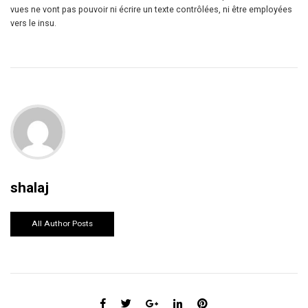
vues ne vont pas pouvoir ni écrire un texte contrôlées, ni être employées
vers le insu.
shalaj
All Author Posts