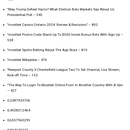
"May Trump Defeat Harris? What Election Bets Markets Say About Us
Presidential Poll – 545
"mostbet Casino Ontario 2024: Review & Revisions" – 802
"mostbet Promo Code Stand Up To $500 Inside Bonus Bets With Sign Up –
558
"‎mostbet Sports Betting About The App Store – 810
"mostbet Wikipedia – 476
"Newport County V Chesterfield League Two Tv Set Channel, Live Stream,
Kick-off Time – 153
"The Way To Login To Mostbet Online From In Another Country With A Vpn
– 427
0,2387933706
0,4928212464
0,6557960295
0,904240227