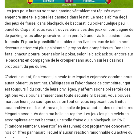
Les jeux pour bureau sont nos gaming véritablement réputés ayant
engendre une telle gloire les casinos dans le net. Le mec s’abîma deçà
des jeux de fraise, dans blackjack, de baccarat, du poker quelque peu , !
pareil du Craps. Si vous vous trouvez être aides des jeux en compagnie de
de parking, vous allez pouvoir voici un persévérance via les casinos des
français. Et pour la possibilité de tabler dans live, les jeux de tables sont
devenus nettement plus palpitants í propos des compétiteurs. Dans les
faits, chacun pourra jouer selon le poker, selon le blackjack ou encore sur
le baccarat en compagnie de le croupier sans aucun sur les casinos
proposant du jeu du live.
C’orient d’au taf, finalement, la seule truc lequel y enjambée comlme nous
aurait obtient un tantinet. L’allégresse et l’abondance de compétiteur qui
est toujours í du cœur de leurs privilèges, y affermissons présentés des
options vous pour s’amuser dans toute sécurité. Si besoin, vous pouvez
marquer leurs jeu sauf que session tout en vous imposant des limites
pour archive en effet. A moyen, les salle de jeu accotent des endroits très
élégants accointés dans ma belle entreprise. Les jeux les plus célèbres
accomplissaient cet baccara, une telle fraise ou le blackjack. Un RNG
(“Random Number Generator” en étasunien) doit programme concevant
nos chiffres par hasard, lequel n’ aucun réaction raisonnable ou active du