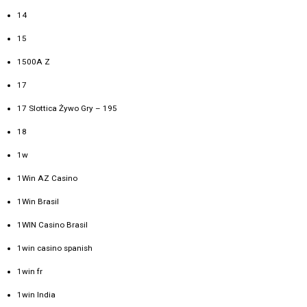
14
15
1500A Z
17
17 Slottica Żywo Gry – 195
18
1w
1Win AZ Casino
1Win Brasil
1WIN Casino Brasil
1win casino spanish
1win fr
1win India