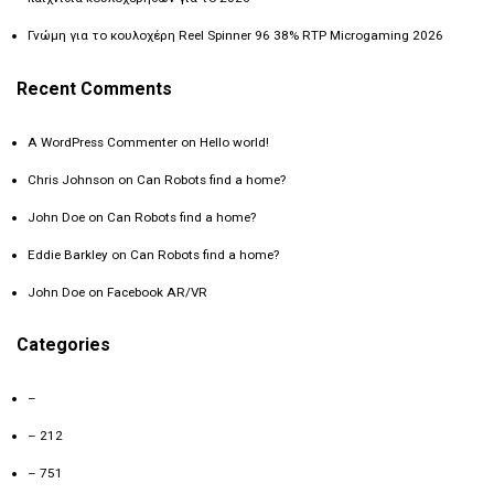
Γνώμη για το κουλοχέρη Reel Spinner 96 38% RTP Microgaming 2026
Recent Comments
A WordPress Commenter
on
Hello world!
Chris Johnson
on
Can Robots find a home?
John Doe
on
Can Robots find a home?
Eddie Barkley
on
Can Robots find a home?
John Doe
on
Facebook AR/VR
Categories
–
– 212
– 751