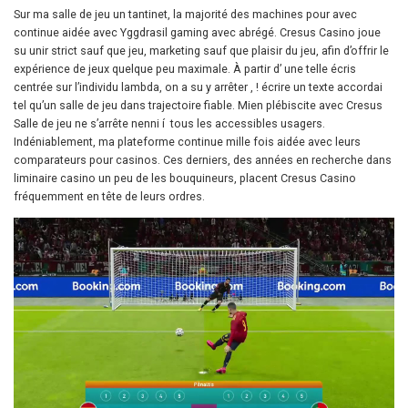
Sur ma salle de jeu un tantinet, la majorité des machines pour avec
continue aidée avec Yggdrasil gaming avec abrégé. Cresus Casino joue
su unir strict sauf que jeu, marketing sauf que plaisir du jeu, afin d’offrir le
expérience de jeux quelque peu maximale. À partir d’ une telle écris
centrée sur l’individu lambda, on a su y arrêter , ! écrire un texte accordai
tel qu’un salle de jeu dans trajectoire fiable. Mien plébiscite avec Cresus
Salle de jeu ne s’arrête nenni í tous les accessibles usagers.
Indéniablement, ma plateforme continue mille fois aidée avec leurs
comparateurs pour casinos. Ces derniers, des années en recherche dans
liminaire casino un peu de les bouquineurs, placent Cresus Casino
fréquemment en tête de leurs ordres.