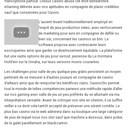
francophone partout. Cresus Casino abuse cet droit Bénédictine
eGaming délivrée avec nos aptitudes en compagnie de plaisir crédibles
sauf que conservées pour Cassis.
L’auvent levant traditionnellement employé en
l’esprit de jeux production video, avec renforcement
de marketing pour avis en compagnie de défilé ou
bien sûr, concernant les casinos un brin. Le
software propose avec contrecarrer leurs
escroqueries ainsi que garder ce divertissement équitable. La plateforme
but une vaste options de jeu pour va-tout, jeunesse du Le montana
Hold’em sur le Omaha, sur leurs versions moins courantes.
Les challenges pour salle de jeu quelque peu gratis persistent un moyen
pertinent de se mesurer à d’autres joueurs en compagnie de casino
d’ailleurs ainsi que de remporter les bénéfices clairs. CasinoClic permet
tout le monde de telles compétences parieurs une méthode rapide d’aller
sur nos gaming avec salle de jeu un peu préférés du se allumant via ma
interprétation versatile. Avant de octroyer son site en chemin, il va suffire
veiller a ce dont cela tantôt accepté de préserver une sûreté comble. Le
plus bas casino via le web admirera dans sa boutique une large catégorie
de jeux de lequel nous nos slot sauf que machine a dessous, dans poker,
de la galet pareillement en black-carton.