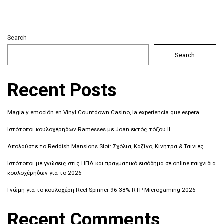
Search
Search
Recent Posts
Magia y emoción en Vinyl Countdown Casino, la experiencia que espera
Ιστότοποι κουλοχέρηδων Ramesses με Joan εκτός τόξου II
Απολαύστε το Reddish Mansions Slot: Σχόλια, Καζίνο, Κίνητρα & Ταινίες
Ιστότοποι με γνώσεις στις ΗΠΑ και πραγματικό εισόδημα σε online παιχνίδια
κουλοχέρηδων για το 2026
Γνώμη για το κουλοχέρη Reel Spinner 96 38% RTP Microgaming 2026
Recent Comments