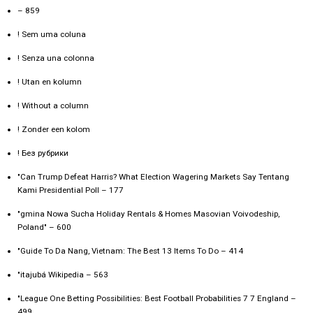
– 859
! Sem uma coluna
! Senza una colonna
! Utan en kolumn
! Without a column
! Zonder een kolom
! Без рубрики
"Can Trump Defeat Harris? What Election Wagering Markets Say Tentang
Kami Presidential Poll – 177
"gmina Nowa Sucha Holiday Rentals & Homes Masovian Voivodeship,
Poland" – 600
"Guide To Da Nang, Vietnam: The Best 13 Items To Do – 414
"itajubá Wikipedia – 563
"League One Betting Possibilities: Best Football Probabilities 7 7 England –
499