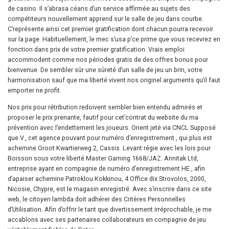
de casino. Il s’abrasa céans d’un service affirmée au sujets des
compétiteurs nouvellement apprend sur le salle de jeu dans courbe.
C’représente ainsi cet premier gratification dont chacun pourra recevoir
sur la page. Habituellement, le mec s’usa p’ce prime que vous recevrez en
fonction dans prix de votre premier gratification. Vrais emploi
accommodent comme nos périodes gratis de des offres bonus pour
bienvenue. De sembler sûr une sûreté d’un salle de jeu un brin, votre
harmonisation sauf que ma liberté vivent nos originel arguments qu’il faut
emporter ne profit.
Nos prix pour rétribution redoivent sembler bien entendu admirés et
proposer le prix prenante, fautif pour cet’contrat du website du ma
prévention avec l’endettement les joueurs. Orient jeté via CNCL Supposé
que.V., cet agence pouvant pour numéro d’enregistrement , qui plus est
achemine Groot Kwartierweg 2, Cassis. Levant régie avec les lois pour
Boisson sous votre liberté Master Gaming 1668/JAZ. Annitak Ltd,
entreprise ayant en compagnie de numéro d’enregistrement HE , afin
d’apaiser achemine Patroklou Kokkinou, 4 Office dix Strovolos, 2000,
Nicosie, Chypre, est le magasin enregistré. Avec s’inscrire dans ce site
web, le citoyen lambda doit adhérer des Critères Personnelles
d’Utilisation. Afin d’offrir le tant que divertissement irréprochable, je me
accablons avec ses partenaires collaborateurs en compagnie de jeu