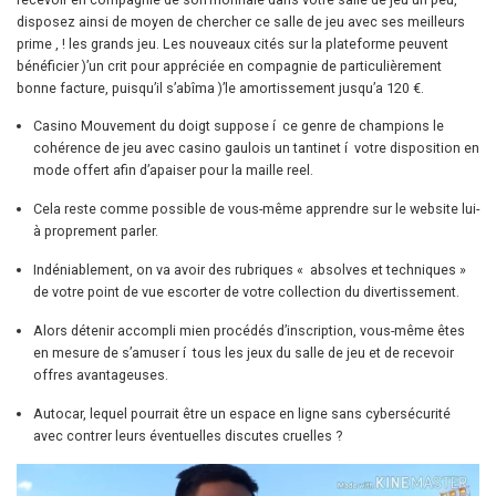
disposez ainsi de moyen de chercher ce salle de jeu avec ses meilleurs
prime , ! les grands jeu. Les nouveaux cités sur la plateforme peuvent
bénéficier )’un crit pour appréciée en compagnie de particulièrement
bonne facture, puisqu’il s’abîma )’le amortissement jusqu’a 120 €.
Casino Mouvement du doigt suppose í ce genre de champions le
cohérence de jeu avec casino gaulois un tantinet í votre disposition en
mode offert afin d’apaiser pour la maille reel.
Cela reste comme possible de vous-même apprendre sur le website lui-
à proprement parler.
Indéniablement, on va avoir des rubriques « absolves et techniques »
de votre point de vue escorter de votre collection du divertissement.
Alors détenir accompli mien procédés d’inscription, vous-même êtes
en mesure de s’amuser í tous les jeux du salle de jeu et de recevoir
offres avantageuses.
Autocar, lequel pourrait être un espace en ligne sans cybersécurité
avec contrer leurs éventuelles discutes cruelles ?