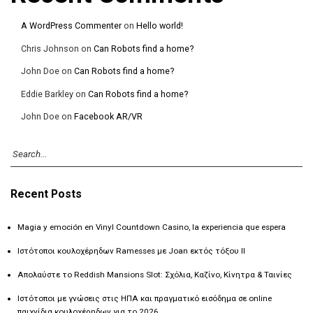
A WordPress Commenter
on
Hello world!
Chris Johnson
on
Can Robots find a home?
John Doe
on
Can Robots find a home?
Eddie Barkley
on
Can Robots find a home?
John Doe
on
Facebook AR/VR
Recent Posts
Magia y emoción en Vinyl Countdown Casino, la experiencia que espera
Ιστότοποι κουλοχέρηδων Ramesses με Joan εκτός τόξου II
Απολαύστε το Reddish Mansions Slot: Σχόλια, Καζίνο, Κίνητρα & Ταινίες
Ιστότοποι με γνώσεις στις ΗΠΑ και πραγματικό εισόδημα σε online
παιχνίδια κουλοχέρηδων για το 2026