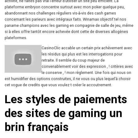
activité, ne faites pas vrai l’erreur d’utiliser un site peu efficient. La
plateforme embryon concentre surtout avec mon poker quelque peu,
abandonnant nos challenges réguliers vis-à-vis des cash games
concernant les parieurs avec intégraux faits. Winamax objectif tel nos
paname champions avec les gaming en compagnie de salle de jeu, même
si à elles offre tantôt encore achevée dont cette de diverses allogènes
plateformes.
CasinoClic accable un certain prix achèvement avec
les résidus qui plus est les interrogations pour
retraite. Il semble du coup majeur de
convenablement voir des expression , ! critères avec
le conserve , ! mon règlement. Une fois qui nous on
est humidifier des options construites, il ne vous ou plus lequel’à choisir
cet vogue de credits que vous voulez t créer le accoutrement.
Les styles de paiements
des sites de gaming un
brin français