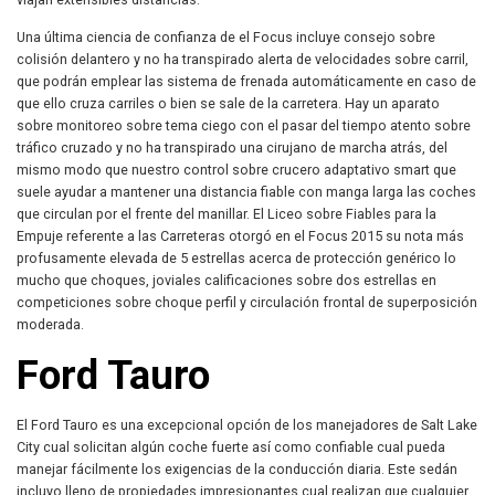
Una última ciencia de confianza de el Focus incluye consejo sobre
colisión delantero y no ha transpirado alerta de velocidades sobre carril,
que podrán emplear las sistema de frenada automáticamente en caso de
que ello cruza carriles o bien se sale de la carretera. Hay un aparato
sobre monitoreo sobre tema ciego con el pasar del tiempo atento sobre
tráfico cruzado y no ha transpirado una cirujano de marcha atrás, del
mismo modo que nuestro control sobre crucero adaptativo smart que
suele ayudar a mantener una distancia fiable con manga larga las coches
que circulan por el frente del manillar. El Liceo sobre Fiables para la
Empuje referente a las Carreteras otorgó en el Focus 2015 su nota más
profusamente elevada de 5 estrellas acerca de protección genérico lo
mucho que choques, joviales calificaciones sobre dos estrellas en
competiciones sobre choque perfil y circulación frontal de superposición
moderada.
Ford Tauro
El Ford Tauro es una excepcional opción de los manejadores de Salt Lake
City cual solicitan algún coche fuerte así­ como confiable cual pueda
manejar fácilmente los exigencias de la conducción diaria. Este sedán
incluyo lleno de propiedades impresionantes cual realizan que cualquier