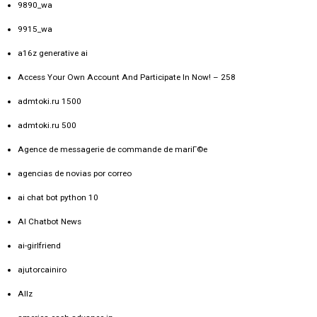
9890_wa
9915_wa
a16z generative ai
Access Your Own Account And Participate In Now! – 258
admtoki.ru 1500
admtoki.ru 500
Agence de messagerie de commande de mariГ©e
agencias de novias por correo
ai chat bot python 10
AI Chatbot News
ai-girlfriend
ajutorcainiro
Allz