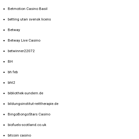
Betmotion Casino Basil
betting utan svensk licens
Betway
Betway Live Casino
betwinner22072
BH
bh feb
bht2
bibliothek-sundern.de
bildungsinstitut-reittherapie.de
BingoBongoStars Casino
biofuels-scotland.co.uk
bitcoin casino