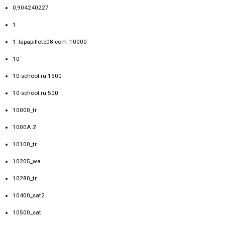
0,904240227
1
1_lapapillote08.com_10000
10
10-school.ru 1500
10-school.ru 500
10000_tr
1000A Z
10100_tr
10205_wa
10280_tr
10400_sat2
10500_sat