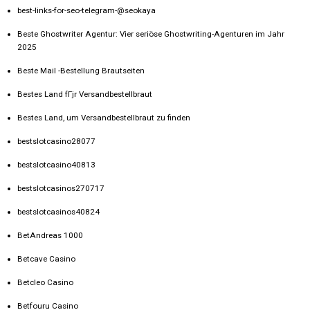
best-links-for-seo-telegram-@seokaya
Beste Ghostwriter Agentur: Vier seriöse Ghostwriting-Agenturen im Jahr
2025
Beste Mail -Bestellung Brautseiten
Bestes Land fГјr Versandbestellbraut
Bestes Land, um Versandbestellbraut zu finden
bestslotcasino28077
bestslotcasino40813
bestslotcasinos270717
bestslotcasinos40824
BetAndreas 1000
Betcave Casino
Betcleo Casino
Betfouru Casino