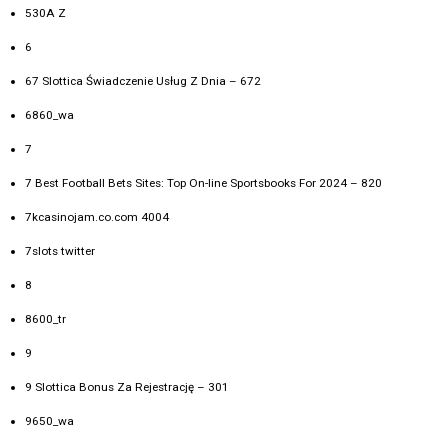
530A Z
6
67 Slottica Świadczenie Usług Z Dnia – 672
6860_wa
7
7 Best Football Bets Sites: Top On-line Sportsbooks For 2024 – 820
7kcasinojam.co.com 4004
7slots twitter
8
8600_tr
9
9 Slottica Bonus Za Rejestrację – 301
9650_wa