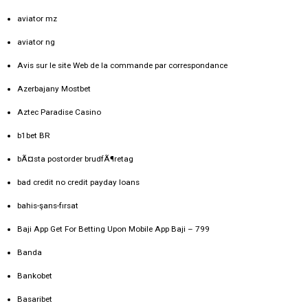
aviator mz
aviator ng
Avis sur le site Web de la commande par correspondance
Azerbajany Mostbet
Aztec Paradise Casino
b1bet BR
bÃ¤sta postorder brudfÃ¶retag
bad credit no credit payday loans
bahis-şans-fırsat
Baji App Get For Betting Upon Mobile App Baji – 799
Banda
Bankobet
Basaribet