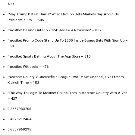
499
"May Trump Defeat Harris? What Election Bets Markets Say About Us
Presidential Poll – 545
"mostbet Casino Ontario 2024: Review & Revisions" – 802
"mostbet Promo Code Stand Up To $500 Inside Bonus Bets With Sign Up –
558
"‎mostbet Sports Betting About The App Store – 810
"mostbet Wikipedia – 476
"Newport County V Chesterfield League Two Tv Set Channel, Live Stream,
Kick-off Time – 153
"The Way To Login To Mostbet Online From In Another Country With A Vpn
– 427
0,2387933706
0,4928212464
0,6557960295