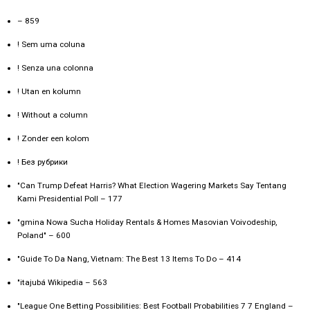
– 859
! Sem uma coluna
! Senza una colonna
! Utan en kolumn
! Without a column
! Zonder een kolom
! Без рубрики
"Can Trump Defeat Harris? What Election Wagering Markets Say Tentang
Kami Presidential Poll – 177
"gmina Nowa Sucha Holiday Rentals & Homes Masovian Voivodeship,
Poland" – 600
"Guide To Da Nang, Vietnam: The Best 13 Items To Do – 414
"itajubá Wikipedia – 563
"League One Betting Possibilities: Best Football Probabilities 7 7 England –