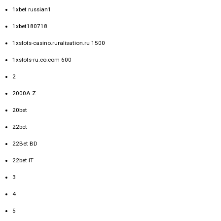
1xbet russian1
1xbet180718
1xslots-casino.ruralisation.ru 1500
1xslots-ru.co.com 600
2
2000A Z
20bet
22bet
22Bet BD
22bet IT
3
4
5