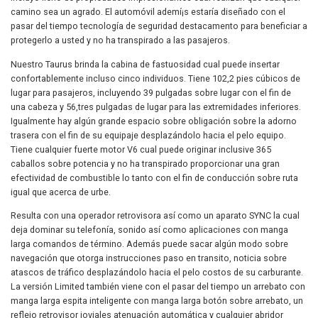
camino sea un agrado. El automóvil ademí¡s estaría diseñado con el
pasar del tiempo tecnología de seguridad destacamento para beneficiar a
protegerlo a usted y no ha transpirado a las pasajeros.
Nuestro Taurus brinda la cabina de fastuosidad cual puede insertar
confortablemente incluso cinco individuos. Tiene 102,2 pies cúbicos de
lugar para pasajeros, incluyendo 39 pulgadas sobre lugar con el fin de
una cabeza y 56,tres pulgadas de lugar para las extremidades inferiores.
Igualmente hay algún grande espacio sobre obligación sobre la adorno
trasera con el fin de su equipaje desplazándolo hacia el pelo equipo.
Tiene cualquier fuerte motor V6 cual puede originar inclusive 365
caballos sobre potencia y no ha transpirado ​​proporcionar una gran
efectividad de combustible lo tanto con el fin de conducción sobre ruta
igual que acerca de urbe.
Resulta con una operador retrovisora ​​así­ como un aparato SYNC la cual
deja dominar su telefonía, sonido así­ como aplicaciones con manga
larga comandos de término. Además puede sacar algún modo sobre
navegación que otorga instrucciones paso en transito, noticia sobre
atascos de tráfico desplazándolo hacia el pelo costos de su carburante.
La versión Limited también viene con el pasar del tiempo un arrebato con
manga larga espita inteligente con manga larga botón sobre arrebato, un
reflejo retrovisor joviales atenuación automática y cualquier abridor