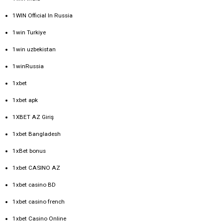
1WIN Official In Russia
1win Turkiye
1win uzbekistan
1winRussia
1xbet
1xbet apk
1XBET AZ Giriş
1xbet Bangladesh
1xBet bonus
1xbet CASINO AZ
1xbet casino BD
1xbet casino french
1xbet Casino Online