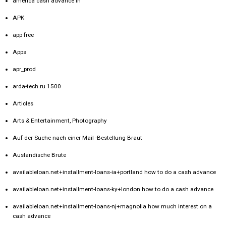
america cash advance in
APK
app free
Apps
apr_prod
arda-tech.ru 1500
Articles
Arts & Entertainment, Photography
Auf der Suche nach einer Mail -Bestellung Braut
Auslandische Brute
availableloan.net+installment-loans-ia+portland how to do a cash advance
availableloan.net+installment-loans-ky+london how to do a cash advance
availableloan.net+installment-loans-nj+magnolia how much interest on a
cash advance