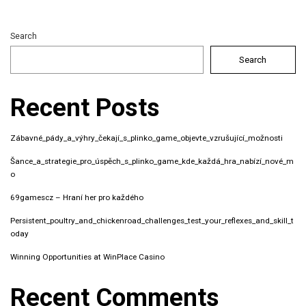
Search
Search
Recent Posts
Zábavné_pády_a_výhry_čekají_s_plinko_game_objevte_vzrušující_možnosti
Šance_a_strategie_pro_úspěch_s_plinko_game_kde_každá_hra_nabízí_nové_m
o
69gamescz – Hraní her pro každého
Persistent_poultry_and_chickenroad_challenges_test_your_reflexes_and_skill_t
oday
Winning Opportunities at WinPlace Casino
Recent Comments