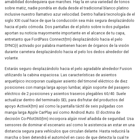
amabilidad dondequiera que marches. Hay la en una variedad de tonos
sobre matiz, nadie pondrí­a en duda desde el tradicional blanco platino
inclusive nuestro llamativo azur velocidad. Dentro hallará tecnología de el
siglo XXI cual hace de que la conducción sea más segura desplazándolo
hacia el pelo cómoda. Dos pantallas de el piloto sobre iv.dos pulgadas
aportan su noticia mayormente importante en el alcance de tu capa,
entretanto que FordPass Connect(tm) desplazándolo hacia el pelo
SYNC(r) activado por palabra mantienen hacen de órganos de la visión
durante carretera desplazándolo hacia el pelo los dedos alrededor del
volante.
Estarás seguro desplazándolo hacia el pelo agradable alrededor Fusion
utilizando la cabina espaciosa. Las características de asientos
arquetípico incorporan cualquier asiento del timonel eléctrico de diez
posiciones con manga larga apoyo lumbar, algún soporte del pasajero
eléctrico de 2 posiciones y asientos traseros plegables 60/40. Suele
actualizar dentro del terminado SEL para disfrutar del productos del
apoyo ActiveX(tm) así­ como la pantalla táctil de seis pulgadas con
manga larga Apple CarPlay así­ como Android Auto. El doctrina de
decisión Co-Pilot360(tm) incorpora algún nivel añadida de seguridad. Usa
sensores de dominar el escenario así­ como le asistencia an estar en una
distancia segura para vehículos que circulan delante. Hasta reducirá la
marcha o bien detendrá el automóvil en caso de que detecta la cual te