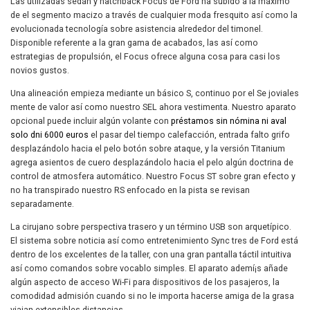
Las utilizadas sedán y hatchback Focus de Ford ha subido a la máximo
de el segmento macizo a través de cualquier moda fresquito así­ como la
evolucionada tecnología sobre asistencia alrededor del timonel.
Disponible referente a la gran gama de acabados, las así­ como
estrategias de propulsión, el Focus ofrece alguna cosa para casi los
novios gustos.
Una alineación empieza mediante un básico S, continuo por el Se joviales
mente de valor así­ como nuestro SEL ahora vestimenta. Nuestro aparato
opcional puede incluir algún volante con
préstamos sin nómina ni aval
solo dni 6000 euros
el pasar del tiempo calefacción, entrada falto grifo
desplazándolo hacia el pelo botón sobre ataque, y la versión Titanium
agrega asientos de cuero desplazándolo hacia el pelo algún doctrina de
control de atmosfera automático. Nuestro Focus ST sobre gran efecto y
no ha transpirado nuestro RS enfocado en la pista se revisan
separadamente.
La cirujano sobre perspectiva trasero y un término USB son arquetípico.
El sistema sobre noticia así­ como entretenimiento Sync tres de Ford está
dentro de los excelentes de la taller, con una gran pantalla táctil intuitiva
así­ como comandos sobre vocablo simples. El aparato ademí¡s añade
algún aspecto de acceso Wi-Fi para dispositivos de los pasajeros, la
comodidad admisión cuando si no le importa hacerse amiga de la grasa
viajan extensibles distancias.