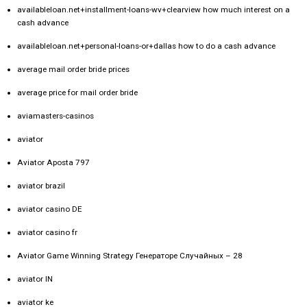
availableloan.net+installment-loans-wv+clearview how much interest on a
cash advance
availableloan.net+personal-loans-or+dallas how to do a cash advance
average mail order bride prices
average price for mail order bride
aviamasters-casinos
aviator
Aviator Aposta 797
aviator brazil
aviator casino DE
aviator casino fr
Aviator Game Winning Strategy Генераторе Случайных – 28
aviator IN
aviator ke