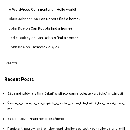
A WordPress Commenter
on
Hello world!
Chris Johnson
on
Can Robots find a home?
John Doe
on
Can Robots find a home?
Eddie Barkley
on
Can Robots find a home?
John Doe
on
Facebook AR/VR
Recent Posts
Zábavné_pády_a_výhry_čekají_s_plinko_game_objevte_vzrušující_možnosti
Šance_a_strategie_pro_úspěch_s_plinko_game_kde_každá_hra_nabízí_nové_
mo
69gamescz – Hraní her pro každého
Persistent_poultry_and_chickenroad_challenges_test_your_reflexes_and_skill