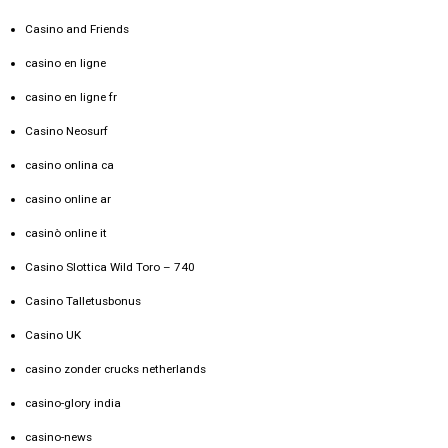
Casino and Friends
casino en ligne
casino en ligne fr
Casino Neosurf
casino onlina ca
casino online ar
casinò online it
Casino Slottica Wild Toro – 740
Casino Talletusbonus
Casino UK
casino zonder crucks netherlands
casino-glory india
casino-news