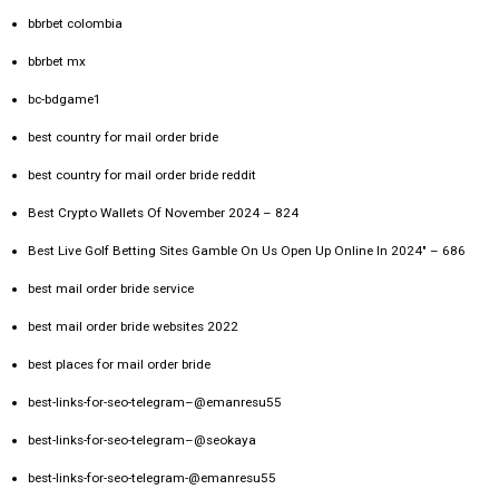
bbrbet colombia
bbrbet mx
bc-bdgame1
best country for mail order bride
best country for mail order bride reddit
Best Crypto Wallets Of November 2024 – 824
Best Live Golf Betting Sites Gamble On Us Open Up Online In 2024" – 686
best mail order bride service
best mail order bride websites 2022
best places for mail order bride
best-links-for-seo-telegram–@emanresu55
best-links-for-seo-telegram–@seokaya
best-links-for-seo-telegram-@emanresu55