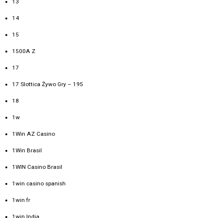
13
14
15
1500A Z
17
17 Slottica Żywo Gry – 195
18
1w
1Win AZ Casino
1Win Brasil
1WIN Casino Brasil
1win casino spanish
1win fr
1win India