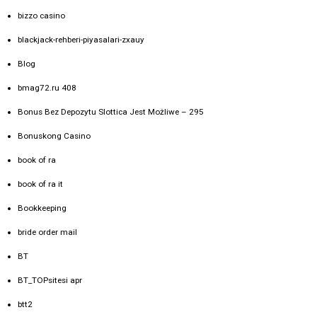
bizzo casino
blackjack-rehberi-piyasalari-zxauy
Blog
bmag72.ru 408
Bonus Bez Depozytu Slottica Jest Możliwe – 295
Bonuskong Casino
book of ra
book of ra it
Bookkeeping
bride order mail
BT
BT_TOPsitesi apr
btt2