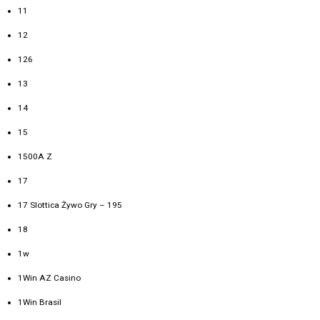
11
12
126
13
14
15
1500A Z
17
17 Slottica Żywo Gry – 195
18
1w
1Win AZ Casino
1Win Brasil