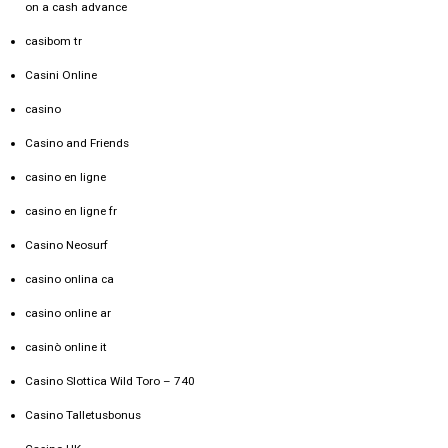
on a cash advance
casibom tr
Casini Online
casino
Casino and Friends
casino en ligne
casino en ligne fr
Casino Neosurf
casino onlina ca
casino online ar
casinò online it
Casino Slottica Wild Toro – 740
Casino Talletusbonus