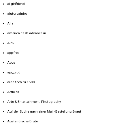
ai-girlfriend
ajutorcainiro
Allz
america cash advance in
APK
app free
Apps
apr_prod
arda-tech.ru 1500
Articles
Arts & Entertainment, Photography
Auf der Suche nach einer Mail -Bestellung Braut
Auslandische Brute