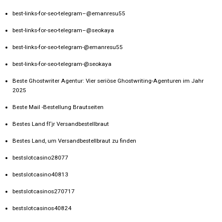
best-links-for-seo-telegram–@emanresu55
best-links-for-seo-telegram–@seokaya
best-links-for-seo-telegram-@emanresu55
best-links-for-seo-telegram-@seokaya
Beste Ghostwriter Agentur: Vier seriöse Ghostwriting-Agenturen im Jahr
2025
Beste Mail -Bestellung Brautseiten
Bestes Land fГјr Versandbestellbraut
Bestes Land, um Versandbestellbraut zu finden
bestslotcasino28077
bestslotcasino40813
bestslotcasinos270717
bestslotcasinos40824