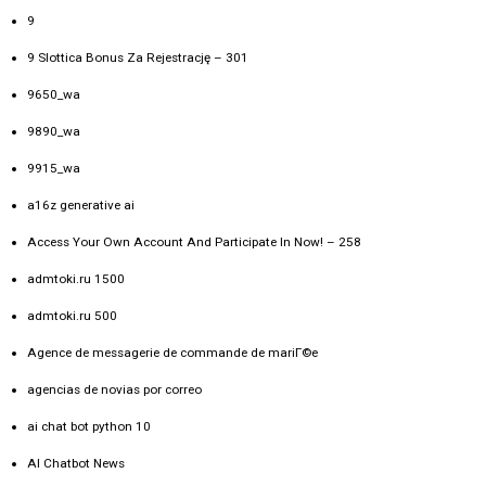
9
9 Slottica Bonus Za Rejestrację – 301
9650_wa
9890_wa
9915_wa
a16z generative ai
Access Your Own Account And Participate In Now! – 258
admtoki.ru 1500
admtoki.ru 500
Agence de messagerie de commande de mariГ©e
agencias de novias por correo
ai chat bot python 10
AI Chatbot News