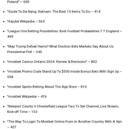
Poland" – 600
"Guide To Da Nang, Vietnam: The Best 13 Items To Do – 414
"itajubá Wikipedia – 563
"League One Betting Possibilities: Best Football Probabilities 7 7 England –
499
"May Trump Defeat Harris? What Election Bets Markets Say About Us
Presidential Poll – 545
"mostbet Casino Ontario 2024: Review & Revisions" – 802
"mostbet Promo Code Stand Up To $500 Inside Bonus Bets With Sign Up –
558
"‎mostbet Sports Betting About The App Store – 810
"mostbet Wikipedia – 476
"Newport County V Chesterfield League Two Tv Set Channel, Live Stream,
Kick-off Time – 153
"The Way To Login To Mostbet Online From In Another Country With A Vpn
– 427