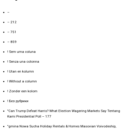
–
– 212
– 751
– 859
! Sem uma coluna
! Senza una colonna
! Utan en kolumn
! Without a column
! Zonder een kolom
! Без рубрики
"Can Trump Defeat Harris? What Election Wagering Markets Say Tentang
Kami Presidential Poll – 177
"gmina Nowa Sucha Holiday Rentals & Homes Masovian Voivodeship,