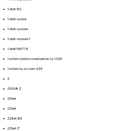
1xbet RU
1xbet russia
1xbet russian
1xbet russian1
1xbet180718
1xslots-casino.ruralisation.ru 1500
1xslots-ru.co.com 600
2
2000A Z
20bet
22bet
22Bet BD
22bet IT