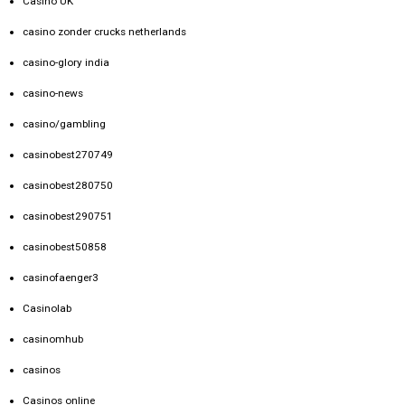
Casino UK
casino zonder crucks netherlands
casino-glory india
casino-news
casino/gambling
casinobest270749
casinobest280750
casinobest290751
casinobest50858
casinofaenger3
Casinolab
casinomhub
casinos
Casinos online