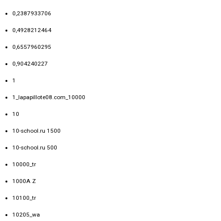
0,2387933706
0,4928212464
0,6557960295
0,904240227
1
1_lapapillote08.com_10000
10
10-school.ru 1500
10-school.ru 500
10000_tr
1000A Z
10100_tr
10205_wa