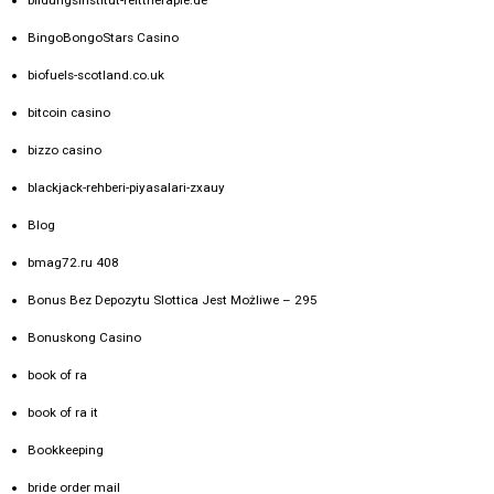
BingoBongoStars Casino
biofuels-scotland.co.uk
bitcoin casino
bizzo casino
blackjack-rehberi-piyasalari-zxauy
Blog
bmag72.ru 408
Bonus Bez Depozytu Slottica Jest Możliwe – 295
Bonuskong Casino
book of ra
book of ra it
Bookkeeping
bride order mail