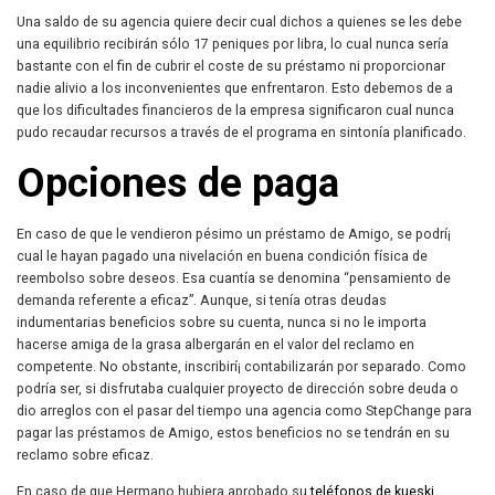
Una saldo de su agencia quiere decir cual dichos a quienes se les debe
una equilibrio recibirán sólo 17 peniques por libra, lo cual nunca serí­a
bastante con el fin de cubrir el coste de su préstamo ni proporcionar
nadie alivio a los inconvenientes que enfrentaron. Esto debemos de a
que los dificultades financieros de la empresa significaron cual nunca
pudo recaudar recursos a través de el programa en sintonía planificado.
Opciones de paga
En caso de que le vendieron pésimo un préstamo de Amigo, se podrí¡
cual le hayan pagado una nivelación en buena condición física de
reembolso sobre deseos. Esa cuantí­a se denomina “pensamiento de
demanda referente a eficaz”. Aunque, si tenía otras deudas
indumentarias beneficios sobre su cuenta, nunca si no le importa
hacerse amiga de la grasa albergarán en el valor del reclamo en
competente. No obstante, inscribirí¡ contabilizarán por separado. Como
podrí­a ser, si disfrutaba cualquier proyecto de dirección sobre deuda o
dio arreglos con el pasar del tiempo una agencia como StepChange para
pagar las préstamos de Amigo, estos beneficios no se tendrán en su
reclamo sobre eficaz.
En caso de que Hermano hubiera aprobado su
teléfonos de kueski