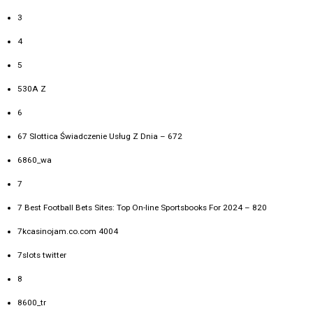
3
4
5
530A Z
6
67 Slottica Świadczenie Usług Z Dnia – 672
6860_wa
7
7 Best Football Bets Sites: Top On-line Sportsbooks For 2024 – 820
7kcasinojam.co.com 4004
7slots twitter
8
8600_tr