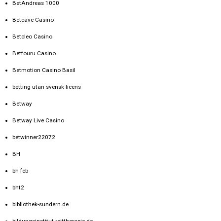
BetAndreas 1000
Betcave Casino
Betcleo Casino
Betfouru Casino
Betmotion Casino Basil
betting utan svensk licens
Betway
Betway Live Casino
betwinner22072
BH
bh feb
bht2
bibliothek-sundern.de
bildungsinstitut-reittherapie.de