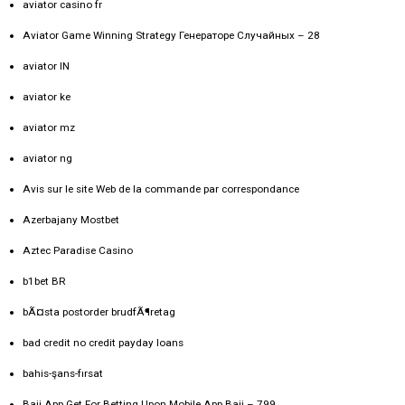
aviator casino fr
Aviator Game Winning Strategy Генераторе Случайных – 28
aviator IN
aviator ke
aviator mz
aviator ng
Avis sur le site Web de la commande par correspondance
Azerbajany Mostbet
Aztec Paradise Casino
b1bet BR
bÃ¤sta postorder brudfÃ¶retag
bad credit no credit payday loans
bahis-şans-fırsat
Baji App Get For Betting Upon Mobile App Baji – 799