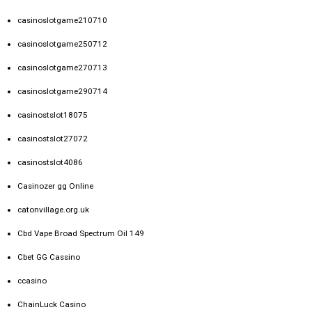
casinoslotgame210710
casinoslotgame250712
casinoslotgame270713
casinoslotgame290714
casinostslot18075
casinostslot27072
casinostslot4086
Casinozer gg Online
catonvillage.org.uk
Cbd Vape Broad Spectrum Oil 149
Cbet GG Cassino
ccasino
ChainLuck Casino