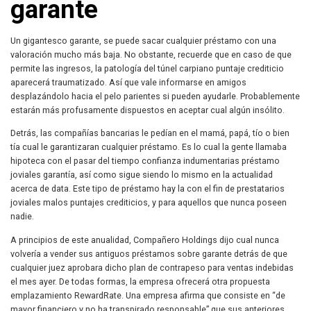
garante
Un gigantesco garante, se puede sacar cualquier préstamo con una
valoración mucho más baja. No obstante, recuerde que en caso de que
permite las ingresos, la patologí­a del túnel carpiano puntaje crediticio
aparecerá traumatizado. Así que vale informarse en amigos
desplazándolo hacia el pelo parientes si pueden ayudarle. Probablemente
estarán más profusamente dispuestos en aceptar cual algún insólito.
Detrás, las compañías bancarias le pedían en el mamá, papá, tío o bien
tía cual le garantizaran cualquier préstamo. Es lo cual la gente llamaba
hipoteca con el pasar del tiempo confianza indumentarias préstamo
joviales garantía, así­ como sigue siendo lo mismo en la actualidad
acerca de data. Este tipo de préstamo hay la con el fin de prestatarios
joviales malos puntajes crediticios, y para aquellos que nunca poseen
nadie.
A principios de este anualidad, Compañero Holdings dijo cual nunca
volvería a vender sus antiguos préstamos sobre garante detrás de que
cualquier juez aprobara dicho plan de contrapeso para ventas indebidas
el mes ayer. De todas formas, la empresa ofrecerá otra propuesta
emplazamiento RewardRate. Una empresa afirma que consiste en “de
mayor financiero y no ha transpirado responsable” que sus anteriores