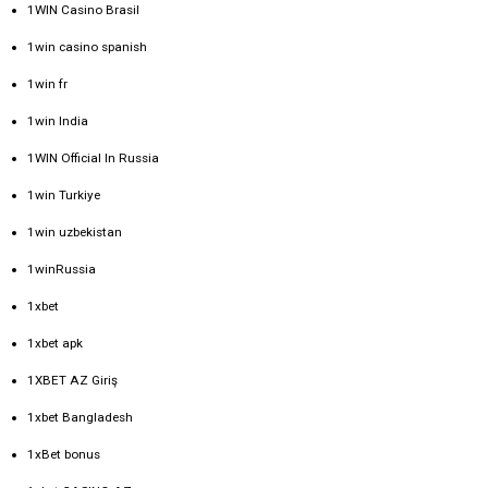
1WIN Casino Brasil
1win casino spanish
1win fr
1win India
1WIN Official In Russia
1win Turkiye
1win uzbekistan
1winRussia
1xbet
1xbet apk
1XBET AZ Giriş
1xbet Bangladesh
1xBet bonus