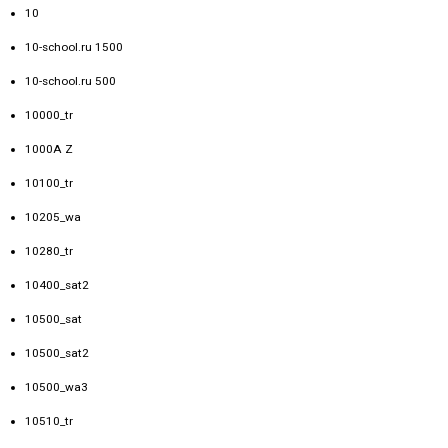
10
10-school.ru 1500
10-school.ru 500
10000_tr
1000A Z
10100_tr
10205_wa
10280_tr
10400_sat2
10500_sat
10500_sat2
10500_wa3
10510_tr