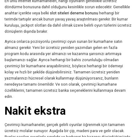
En ünlü internet kumarhaneleri, hangi oyunların genellikle ücretsiz
döndürme bonusuna dahil olduğunu kesinlikle sorun edecektir. Genellikle
anahtar içerikte veya belki
slot siteleri deneme bonusu
herhangi bir
terimde tartışılır ancak bunun yavaş yavaş araştırılması gerekir. Bir kumar
kuruluşu, jackpot slotları da dahil olmak üzere belirli oyun türlerini ücretsiz
dönüşlerin dışında bırakır.
Ayrıca onlarca pozisyonlu çevrimiçi oyun sunan bir kumarhane satın
almanız gerekir. Yeni bir ücretsiz yeniden yazımdan gelen en fazla
program kodu arasında yer almanızı ve kazanma şansınızı artırmaya
başlamanızı sağlar. Ayrıca herhangi bir bahis zorunluluğu olmadan
çevrimiçi bir kumarhane arayabilirsiniz, böylece herhangi bir ödemeyi
kolay ve hızlı bir şekilde düşürebilirsiniz. Tamamen ücretsiz yeniden
yazmalarınızı hücresel olarak kullanmayı düşünüyorsanız, bunların
neredeyse tamamı önemlidir. Ve son olarak, çevrimiçi kumarhane
özelliklerini, tamamen ücretsiz banka seçeneklerini kullanmaya devam
edin.
Nakit ekstra
Çevrimiçi kumarhaneler, gerçek gelirli oyunlar öğrenmek için tamamen
ücretsiz molalar sunuyor. Aşağıda bir çip, madeni para ve gelir olacak.
Bunlar seçilen oyunlarla sınırlıdır ve herhangi bir kazancı düşürdüğünüzde