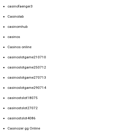
casinofaenger3
Casinolab
casinomhub
casinos
Casinos online
casinoslotgame210710
casinoslotgame250712
casinoslotgame270713
casinoslotgame290714
casinostslot18075
casinostslot27072
casinostslot4086
Casinozer gg Online