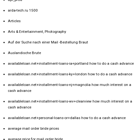
arda-tech.ru 1500
Articles
Arts & Entertainment, Photography
Auf der Suche nach einer Mail -Bestellung Braut
Auslandische Brute
availableloan.net+installment-loans-ia+portland how to do a cash advance
availableloan.net+installment-loans-ky+london how to do a cash advance
availableloan.net+installment-loans-nj+magnolia how much interest on a
cash advance
availableloan.net+installment-loans-wv+clearview how much interest on a
cash advance
availableloan.net+personal-loans-or+dallas how to do a cash advance
average mail order bride prices
average price for mail order bride