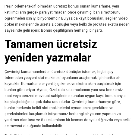
Peşin ödeme teklifi olmadan ücretsiz bonus sunan kumarhane, yeni
katılımcıların gerçek para yatırmadan önce çevrimiçi bahis motorunu
öğrenmeleri için iyi bir yöntemdir. Bu yazıda kayıt bonusları, seçilen video
poker makinelerinde ücretsiz dönüşler veya belki de pro’utes ekstra nedeni
sayesinde gelir içerir.
Bonus çeşitliliğinin herhangi bir şartı.
Tamamen ücretsiz
yeniden yazmalar
Çevrimiçi kumarhanelerden ücretsiz dönüşler istemek, hiçbir şey
ödemeden yepyeni slot makinesi oyunlarını araştırmak için harika bir
kaynaktır. Kumarhaneler yeni iş çekmek ve ekstra akım başlatmak için
bunları gönderiyor. Ayrıca, Özel oda katılımcılarının yanı sıra benzersiz
saat veya benzeri mevduat sahiplerine sunulan uygun kayıt bonuslarıyla
karşılaştırıldığında çok daha ucuzdurlar. Çevrimiçi kumarhaneye göre,
bunlar, herkesin belirli slot makinelerini oynamasını gerektiren ve
gereksinimleri karşılamak istiyorsanız herhangi bir yatırım yapmanıza
yardımcı olan kısa ve öz reklamların bir kısmını dosyaladığınızda veya belki
de mevcut olduğunda kullanılabilir.