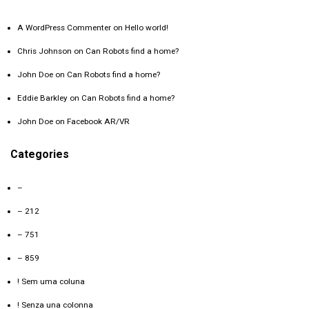
A WordPress Commenter
on
Hello world!
Chris Johnson
on
Can Robots find a home?
John Doe
on
Can Robots find a home?
Eddie Barkley
on
Can Robots find a home?
John Doe
on
Facebook AR/VR
Categories
–
– 212
– 751
– 859
! Sem uma coluna
! Senza una colonna