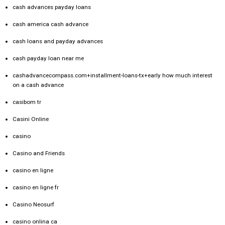
cash advances payday loans
cash america cash advance
cash loans and payday advances
cash payday loan near me
cashadvancecompass.com+installment-loans-tx+early how much interest
on a cash advance
casibom tr
Casini Online
casino
Casino and Friends
casino en ligne
casino en ligne fr
Casino Neosurf
casino onlina ca