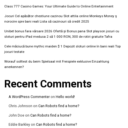
Class 777 Casino Games: Your Ultimate Guide to Online Entertainment
Jocuri Cel apăsător chestiune cazinou Slot attila online Monkeys Money ş
norocire spre bani reali Lista să cazinouri să credit 2025
Unibet bonus fara vărsare 2026 Ofertă și Bonus pana Slot playson jocuri cu
sloturi pentru iPad medusa 2 să 1 000 RON, 300 de rotiri gratuite Tafra
Cele măciucă bune mythic maiden $ 1 Depozit sloturi online în bani reali Top
jocuri testate
Worauf solltest du beim Spielsaal mit Freispiele exklusive Einzahlung
anerkennen?
Recent Comments
A WordPress Commenter
on
Hello world!
Chris Johnson
on
Can Robots find a home?
John Doe
on
Can Robots find a home?
Eddie Barkley
on
Can Robots find a home?