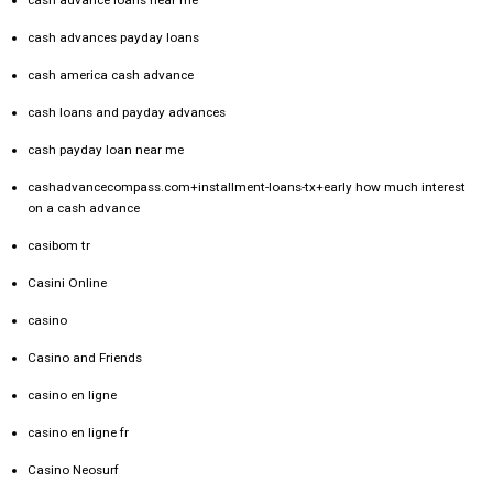
cash advances payday loans
cash america cash advance
cash loans and payday advances
cash payday loan near me
cashadvancecompass.com+installment-loans-tx+early how much interest
on a cash advance
casibom tr
Casini Online
casino
Casino and Friends
casino en ligne
casino en ligne fr
Casino Neosurf