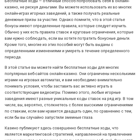
Бесплатные ходы — отличный способ попробовать себя в онлайн-
казино, не рискуя деньгами. Вы можете использовать их во многих
онлайн-играх игорных заведений, а также получать реальные
денежные призы за участие. Однако помните, что в этой статье
бонусы имеют определенные правила, которые следует изучить.
Обычно у них есть правила ставок и круговые ограничения, которые
вам нужно соблюдать, если вы хотите потратить бонусные деньги.
Кроме того, многие из этих пособий могут быть выданы с
определенными изменениями и умереть в течение определенного
периода.
В этой статье вы можете найти бесплатные ходы для многих
популярных веб-сайтов онлайн-казино. Они ограничены несколькими
играми на игровых автоматах, и вам необходимо внимательно
понимать условия, чтобы заставить вас активно играть в
соответствующие видеоигры. Помимо этого, любые игорные
заведения имеют разные уникальные коды ставок на ряд игр. В том
числе, вы, вероятно, столкнетесь с более высокими ограничениями
по ставкам, если вам нравится двадцать один, по сравнению с тем,
если бы вы случайно запустили змеиные глаза.
Казино публикуют здесь совершенно бесплатные ходы, что
является маркетинговой стратегией, направленной на привлечение