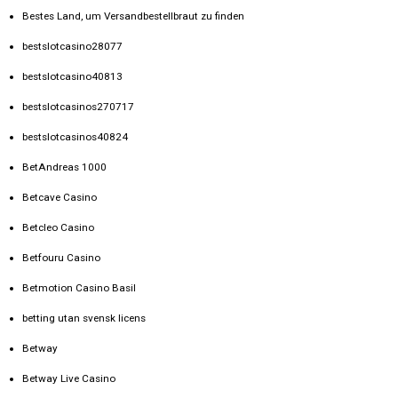
Bestes Land, um Versandbestellbraut zu finden
bestslotcasino28077
bestslotcasino40813
bestslotcasinos270717
bestslotcasinos40824
BetAndreas 1000
Betcave Casino
Betcleo Casino
Betfouru Casino
Betmotion Casino Basil
betting utan svensk licens
Betway
Betway Live Casino