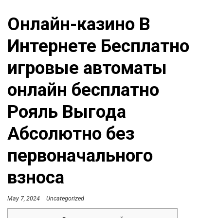
Онлайн-казино В
Интернете Бесплатно
игровые автоматы
онлайн бесплатно
Рояль Выгода
Абсолютно без
первоначального
взноса
May 7, 2024
Uncategorized