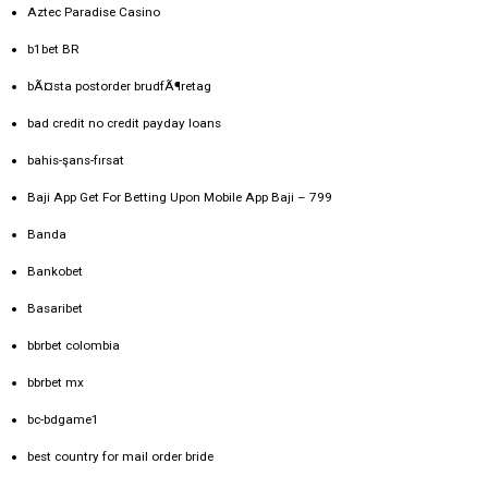
Aztec Paradise Casino
b1bet BR
bÃ¤sta postorder brudfÃ¶retag
bad credit no credit payday loans
bahis-şans-fırsat
Baji App Get For Betting Upon Mobile App Baji – 799
Banda
Bankobet
Basaribet
bbrbet colombia
bbrbet mx
bc-bdgame1
best country for mail order bride