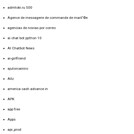
admtoki.ru 500
Agence de messagerie de commande de mariГ©e
agencias de novias por correo
ai chat bot python 10
AI Chatbot News
ai-girlfriend
ajutorcainiro
Allz
america cash advance in
APK
app free
Apps
apr_prod