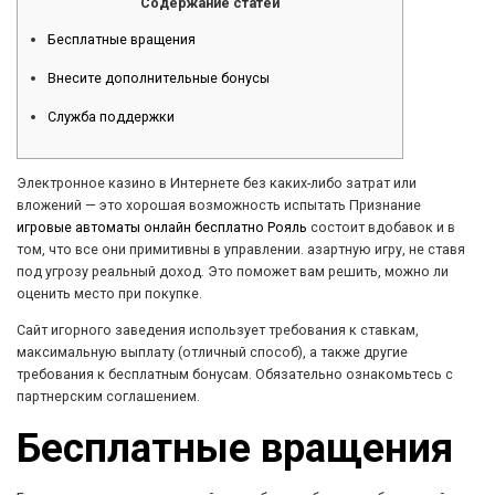
Содержание статей
Бесплатные вращения
Внесите дополнительные бонусы
Служба поддержки
Электронное казино в Интернете без каких-либо затрат или
вложений — это хорошая возможность испытать Признание
игровые автоматы онлайн бесплатно Рояль
состоит вдобавок и в
том, что все они примитивны в управлении. азартную игру, не ставя
под угрозу реальный доход.
Это поможет вам решить, можно ли
оценить место при покупке.
Сайт игорного заведения использует требования к ставкам,
максимальную выплату (отличный способ), а также другие
требования к бесплатным бонусам. Обязательно ознакомьтесь с
партнерским соглашением.
Бесплатные вращения