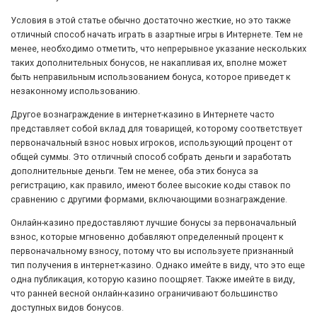
Условия в этой статье обычно достаточно жесткие, но это также
отличный способ начать играть в азартные игры в Интернете. Тем не
менее, необходимо отметить, что непрерывное указание нескольких
таких дополнительных бонусов, не накапливая их, вполне может
быть неправильным использованием бонуса, которое приведет к
незаконному использованию.
Другое вознаграждение в интернет-казино в Интернете часто
представляет собой вклад для товарищей, которому соответствует
первоначальный взнос новых игроков, использующий процент от
общей суммы. Это отличный способ собрать деньги и заработать
дополнительные деньги. Тем не менее, оба этих бонуса за
регистрацию, как правило, имеют более высокие коды ставок по
сравнению с другими формами, включающими вознаграждение.
Онлайн-казино предоставляют лучшие бонусы за первоначальный
взнос, которые мгновенно добавляют определенный процент к
первоначальному взносу, потому что вы используете признанный
тип получения в интернет-казино. Однако имейте в виду, что это еще
одна публикация, которую казино поощряет. Также имейте в виду,
что ранней весной онлайн-казино ограничивают большинство
доступных видов бонусов.