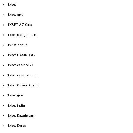
1xbet
1xbet apk
1XBET AZ Giriş
1xbet Bangladesh
1xBet bonus
1xbet CASINO AZ
1xbet casino BD
1xbet casino french
1xbet Casino Online
1xbet giriş
1xbet india
1xbet Kazahstan
1xbet Korea