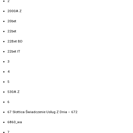
2
2000A Z
20bet
22bet
22Bet BD
22bet IT
3
4
5
530A Z
6
67 Slottica Świadczenie Usług Z Dnia – 672
6860_wa
7