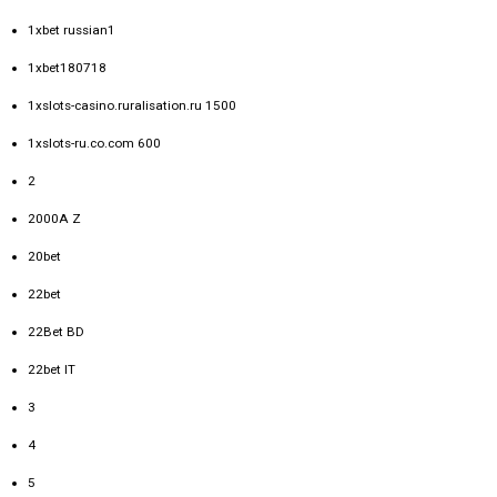
1xbet russian1
1xbet180718
1xslots-casino.ruralisation.ru 1500
1xslots-ru.co.com 600
2
2000A Z
20bet
22bet
22Bet BD
22bet IT
3
4
5