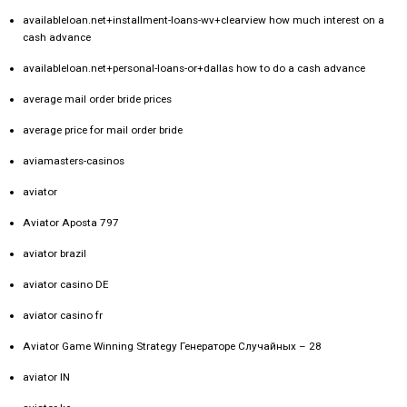
availableloan.net+installment-loans-wv+clearview how much interest on a
cash advance
availableloan.net+personal-loans-or+dallas how to do a cash advance
average mail order bride prices
average price for mail order bride
aviamasters-casinos
aviator
Aviator Aposta 797
aviator brazil
aviator casino DE
aviator casino fr
Aviator Game Winning Strategy Генераторе Случайных – 28
aviator IN