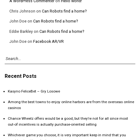
A WordPress Commenter
on
Hello world!
Chris Johnson
on
Can Robots find a home?
John Doe
on
Can Robots find a home?
Eddie Barkley
on
Can Robots find a home?
John Doe
on
Facebook AR/VR
Recent Posts
Kasyno FeliceBet – Gry Losowe
Among the best towns to enjoy online harbors are from the overseas online
casinos
Chance Wheelz offers would be a good, but they’re not for all since most
out-of incentives is actually purchase-oriented selling
Whichever game you choose, it is very important keep in mind that you