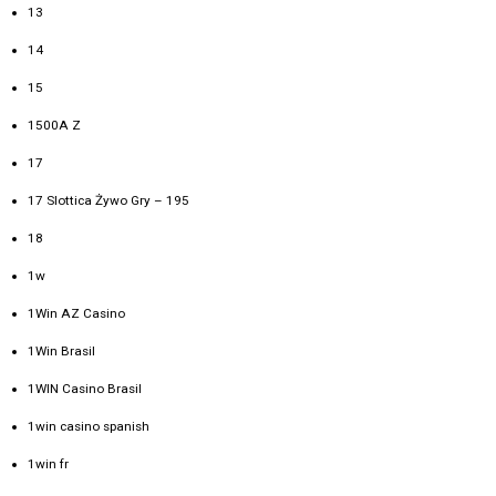
13
14
15
1500A Z
17
17 Slottica Żywo Gry – 195
18
1w
1Win AZ Casino
1Win Brasil
1WIN Casino Brasil
1win casino spanish
1win fr