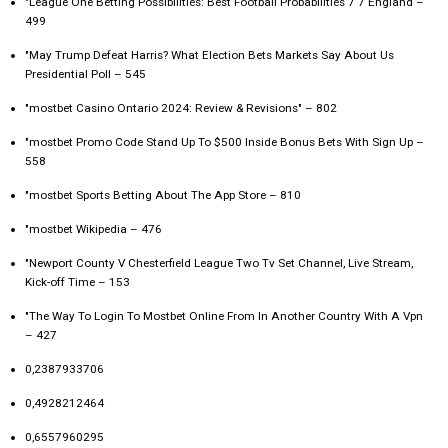
"League One Betting Possibilities: Best Football Probabilities 7 7 England –
499
"May Trump Defeat Harris? What Election Bets Markets Say About Us
Presidential Poll – 545
"mostbet Casino Ontario 2024: Review & Revisions" – 802
"mostbet Promo Code Stand Up To $500 Inside Bonus Bets With Sign Up –
558
"‎mostbet Sports Betting About The App Store – 810
"mostbet Wikipedia – 476
"Newport County V Chesterfield League Two Tv Set Channel, Live Stream,
Kick-off Time – 153
"The Way To Login To Mostbet Online From In Another Country With A Vpn
– 427
0,2387933706
0,4928212464
0,6557960295