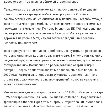
доверие десятков тысяч любителей ставок на спорт.
Функционал остается таким же, как и на основном сайте, дизайн
очень похож на вариацию мобильной программы. Отличие
заключается в чуть менее оптимальных навигационных свойствах, а
также в том, что через мобильный сайт прием ставок в режиме Live
проходит чуть медленнее. По коэффициентам БК 1Win однозначно
переигрывает своих конкурентов в Беларуси. Маржа у компании
держится на уровне 5-7%, что является в сегодняшних реалиях
неплохим показателем.
Также требуется полная дееспособность и отсутствие в реестре лиц,
которым ограничен доступ к азартным играм. В списке топ-казино с
лицензией представлены преимущественно компании, допущенные
государственной Комиссией по регулированию азартных игр и
лотерей. Впервые запрет на азартные развлечения был введен в
2009 году. Авторы законопроекта руководствовались тем, что в
стране выросло количество правонарушений, которые связаны с
игровой зависимостью.
Минимальный депозит в криптовалютах – 10 UAH, с банковских карт
– 25, электронных кошельков – эквивалент 10 евро. Под денежные
транзакции отведены кредитные карты, интернет банкинг Monobank,
Privat24, сервисы Apple и GooglePay, криптовалютный блокчейн.