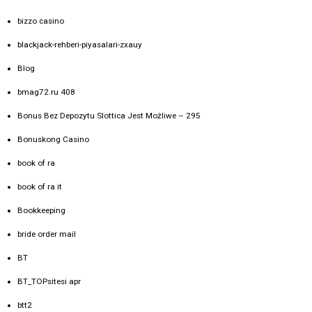
bizzo casino
blackjack-rehberi-piyasalari-zxauy
Blog
bmag72.ru 408
Bonus Bez Depozytu Slottica Jest Możliwe – 295
Bonuskong Casino
book of ra
book of ra it
Bookkeeping
bride order mail
BT
BT_TOPsitesi apr
btt2