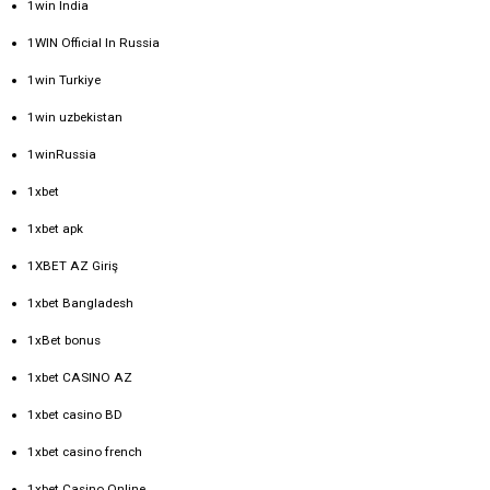
1win India
1WIN Official In Russia
1win Turkiye
1win uzbekistan
1winRussia
1xbet
1xbet apk
1XBET AZ Giriş
1xbet Bangladesh
1xBet bonus
1xbet CASINO AZ
1xbet casino BD
1xbet casino french
1xbet Casino Online