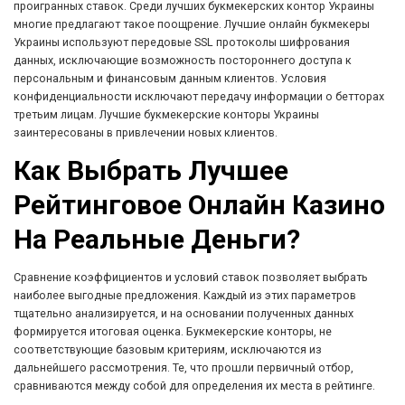
проигранных ставок. Среди лучших букмекерских контор Украины
многие предлагают такое поощрение. Лучшие онлайн букмекеры
Украины используют передовые SSL протоколы шифрования
данных, исключающие возможность постороннего доступа к
персональным и финансовым данным клиентов. Условия
конфиденциальности исключают передачу информации о бетторах
третьим лицам. Лучшие букмекерские конторы Украины
заинтересованы в привлечении новых клиентов.
Как Выбрать Лучшее
Рейтинговое Онлайн Казино
На Реальные Деньги?
Сравнение коэффициентов и условий ставок позволяет выбрать
наиболее выгодные предложения. Каждый из этих параметров
тщательно анализируется, и на основании полученных данных
формируется итоговая оценка. Букмекерские конторы, не
соответствующие базовым критериям, исключаются из
дальнейшего рассмотрения. Те, что прошли первичный отбор,
сравниваются между собой для определения их места в рейтинге.