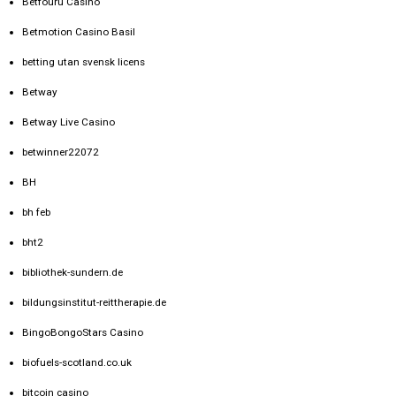
Betfouru Casino
Betmotion Casino Basil
betting utan svensk licens
Betway
Betway Live Casino
betwinner22072
BH
bh feb
bht2
bibliothek-sundern.de
bildungsinstitut-reittherapie.de
BingoBongoStars Casino
biofuels-scotland.co.uk
bitcoin casino