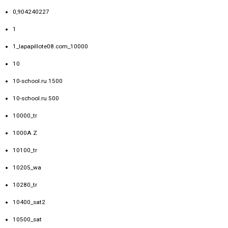
0,904240227
1
1_lapapillote08.com_10000
10
10-school.ru 1500
10-school.ru 500
10000_tr
1000A Z
10100_tr
10205_wa
10280_tr
10400_sat2
10500_sat