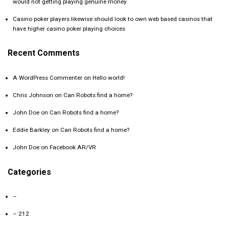
would not getting playing genuine money
Casino poker players likewise should look to own web based casinos that
have higher casino poker playing choices
Recent Comments
A WordPress Commenter
on
Hello world!
Chris Johnson
on
Can Robots find a home?
John Doe
on
Can Robots find a home?
Eddie Barkley
on
Can Robots find a home?
John Doe
on
Facebook AR/VR
Categories
–
– 212