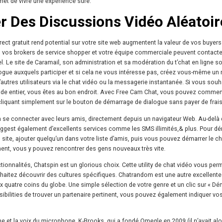
et de vivre une expérience sûre.
er Des Discussions Vidéo Aléatoir
irect gratuit rend potential sur votre site web augmentent la valeur de vos buyers
ts, vos brokers de service shopper et votre équipe commerciale peuvent contacte
el. Le site de Caramail, son administration et sa modération du t’chat en ligne s
alogue auxquels participer et si cela ne vous intéresse pas, créez vous-même u
utres utilisateurs via le chat vidéo ou la messagerie instantanée. Si vous souh
nde entier, vous êtes au bon endroit. Avec Free Cam Chat, vous pouvez comme
liquant simplement sur le bouton de démarrage de dialogue sans payer de frais
 se connecter avec leurs amis, directement depuis un navigateur Web. Au-delà d
uggest également d’excellents services comme les SMS illimités,& plus. Pour d
site, ajouter quelqu’un dans votre liste d’amis, puis vous pouvez démarrer le ch
ment, vous y pouvez rencontrer des gens nouveaux très vite.
onnalités, Chatspin est un glorious choix. Cette utility de chat vidéo vous per
souhaitez découvrir des cultures spécifiques. Chatrandom est une autre excellente
 quatre coins du globe. Une simple sélection de votre genre et un clic sur « Dé
ibilities de trouver un partenaire pertinent, vous pouvez également indiquer vo
 et la voix du microphone. K-Brooks, qui a fondé Omegle en 2009 (il n’avait al