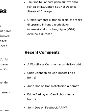
Tra rso titoli ancora popolari troviamo
Panda Strike, Candy Bar, Hot Deco ed
es
Streets of Chicago
Ordinariamente si tronco di siti che razza
di operano in fondo giurisdizioni
r
internazionali che Fanghiglia (MGA)
ont gérés
ovverosia Curacao
n nouveau
aitez
ncer à
.
Recent Comments
’offrir
émarrer
A WordPress Commenter
on
Hello world!
at. On
Chris Johnson
on
Can Robots find a
home?
met de
John Doe
on
Can Robots find a home?
marrer »
Eddie Barkley
on
Can Robots find a
s
home?
John Doe
on
Facebook AR/VR
ors que