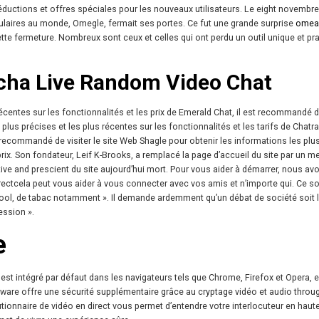
 réductions et offres spéciales pour les nouveaux utilisateurs. Le eight novembr
pulaires au monde, Omegle, fermait ses portes. Ce fut une grande surprise
omea
cette fermeture. Nombreux sont ceux et celles qui ont perdu un outil unique et pr
acha Live Random Video Chat
récentes sur les fonctionnalités et les prix de Emerald Chat, il est recommandé de
plus précises et les plus récentes sur les fonctionnalités et les tarifs de Chatr
 recommandé de visiter le site Web Shagle pour obtenir les informations les plu
 prix. Son fondateur, Leif K-Brooks, a remplacé la page d’accueil du site par un 
native and prescient du site aujourd’hui mort. Pour vous aider à démarrer, nous av
rectcela peut vous aider à vous connecter avec vos amis et n’importe qui. Ce s
alcool, de tabac notamment ». Il demande ardemment qu’un débat de société soit 
ession ».
e
st intégré par défaut dans les navigateurs tels que Chrome, Firefox et Opera, es
ftware offre une sécurité supplémentaire grâce au cryptage vidéo et audio thro
tionnaire de vidéo en direct vous permet d’entendre votre interlocuteur en haute