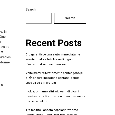
Search
Search
e. En
 Que
Recent Posts
r
 Ces 10
est
Cio garantisce una aiuto immediata nel
iter les
evento qualora le folclore di inganno
teforme
d’azzardo diventino dannose
Volte premi reiteratamente contengono piu
di � ancora includono contanti, bonus
speciali ed giri gratuiti
 ni
Inoltre, offriamo altri wigwam di giochi
divertenti che tipo di sinon trovano sovente
nei bisca online
Tra rso titoli ancora popolari troviamo
Panda Strike, Candy Bar, Hot Deco ed