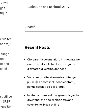
e 2023,
John Doe
on
Facebook AR/VR
gpe
atique
 visiter
andom, il
Recent Posts
s
message
ons
Cio garantisce una aiuto immediata nel
ont des
evento qualora le folclore di inganno
lancé
d’azzardo diventino dannose
Volte premi reiteratamente contengono
piu di � ancora includono contanti,
bonus speciali ed giri gratuiti
Inoltre, offriamo altri wigwam di giochi
t utilisé
divertenti che tipo di sinon trovano
ugh SRTP
sovente nei bisca online
 qualité.