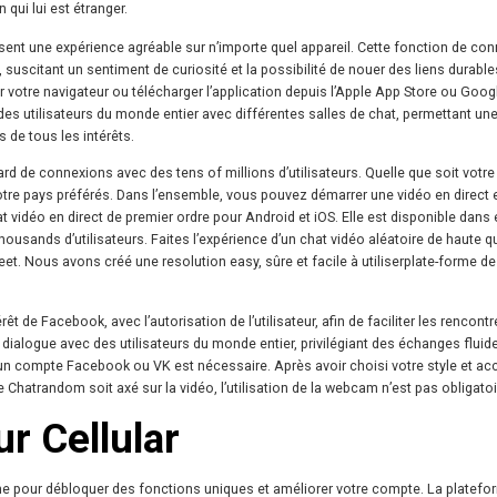
 qui lui est étranger.
sent une expérience agréable sur n’importe quel appareil. Cette fonction de co
suscitant un sentiment de curiosité et la possibilité de nouer des liens durabl
votre navigateur ou télécharger l’application depuis l’Apple App Store ou Google
des utilisateurs du monde entier avec différentes salles de chat, permettant un
 de tous les intérêts.
ard de connexions avec des tens of millions d’utilisateurs. Quelle que soit votre
re pays préférés. Dans l’ensemble, vous pouvez démarrer une vidéo en direct 
t vidéo en direct de premier ordre pour Android et iOS. Elle est disponible dans
usands d’utilisateurs. Faites l’expérience d’un chat vidéo aléatoire de haute qu
nMeet. Nous avons créé une resolution easy, sûre et facile à utiliserplate-forme de
t de Facebook, avec l’autorisation de l’utilisateur, afin de faciliter les rencont
 dialogue avec des utilisateurs du monde entier, privilégiant des échanges fluid
 compte Facebook ou VK est nécessaire. Après avoir choisi votre style et acc
Chatrandom soit axé sur la vidéo, l’utilisation de la webcam n’est pas obligatoi
ur Cellular
e pour débloquer des fonctions uniques et améliorer votre compte. La platefo