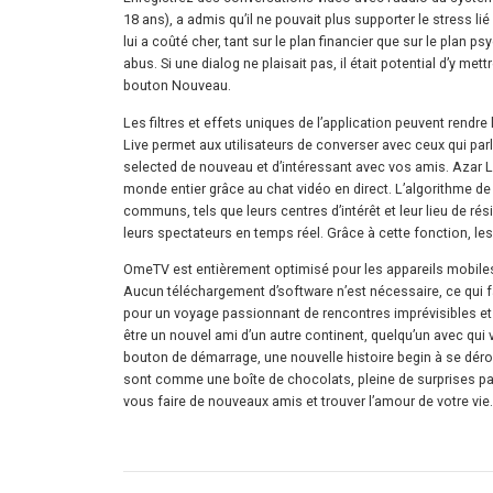
18 ans), a admis qu’il ne pouvait plus supporter le stress lié
lui a coûté cher, tant sur le plan financier que sur le plan
abus. Si une dialog ne plaisait pas, il était potential d’y me
bouton Nouveau.
Les filtres et effets uniques de l’application peuvent rendr
Live permet aux utilisateurs de converser avec ceux qui par
selected de nouveau et d’intéressant avec vos amis. Azar L
monde entier grâce au chat vidéo en direct. L’algorithme 
communs, tels que leurs centres d’intérêt et leur lieu de rés
leurs spectateurs en temps réel. Grâce à cette fonction, les
OmeTV est entièrement optimisé pour les appareils mobiles,
Aucun téléchargement d’software n’est nécessaire, ce qui
pour un voyage passionnant de rencontres imprévisibles et
être un nouvel ami d’un autre continent, quelqu’un avec qui
bouton de démarrage, une nouvelle histoire begin à se dérou
sont comme une boîte de chocolats, pleine de surprises pas
vous faire de nouveaux amis et trouver l’amour de votre vie.