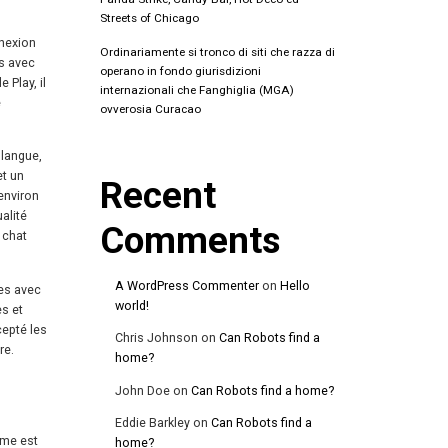
Streets of Chicago
nnexion
Ordinariamente si tronco di siti che razza di
es avec
operano in fondo giurisdizioni
 Play, il
internazionali che Fanghiglia (MGA)
e
ovverosia Curacao
 langue,
et un
Recent
 environ
alité
Comments
 chat
A WordPress Commenter
on
Hello
res avec
world!
es et
epté les
Chris Johnson
on
Can Robots find a
re.
home?
John Doe
on
Can Robots find a home?
Eddie Barkley
on
Can Robots find a
rme est
home?