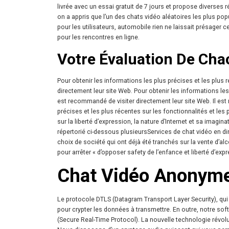
livrée avec un essai gratuit de 7 jours et propose diverses
on a appris que l’un des chats vidéo aléatoires les plus po
pour les utilisateurs, automobile rien ne laissait présager 
pour les rencontres en ligne.
Votre Évaluation De Ch
Pour obtenir les informations les plus précises et les plus 
directement leur site Web. Pour obtenir les informations les 
est recommandé de visiter directement leur site Web. Il est
précises et les plus récentes sur les fonctionnalités et les
sur la liberté d’expression, la nature d’Internet et sa imagi
répertorié ci-dessous plusieursServices de chat vidéo en di
choix de société qui ont déjà été tranchés sur la vente d’
pour arrêter « d’opposer safety de l’enfance et liberté d’expr
Chat Vidéo Anonym
Le protocole DTLS (Datagram Transport Layer Security), qui e
pour crypter les données à transmettre. En outre, notre so
(Secure Real-Time Protocol). La nouvelle technologie révolu