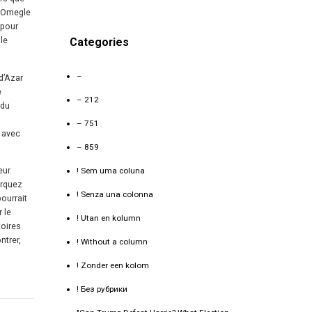
 d’Omegle
 pour
 le
Categories
–
d’Azar
e
– 212
 du
– 751
r avec
– 859
ur.
! Sem uma coluna
arquez
! Senza una colonna
ourrait
 le
! Utan en kolumn
toires
ntrer,
! Without a column
! Zonder een kolom
! Без рубрики