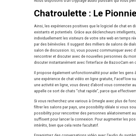
Nous disposons d’un cryptage audio puissant qui vous perm
Chatroulette : Le Pionni
Ainsi, les expériences positives que le logiciel de chat en d
existants et potentiels. Grâce aux déclencheurs intelligen
individuellement les visiteurs de votre site web en temps ré
par des bénévoles. Il suggest des milliers de salons de di
salon de discussion. Ici, vous pouvez communiquer avec d’a
rencontrer et discuter avec de nouvelles personnes du mo
discuter instantanément avec l’interface de BazooCam en c
Il propose également unfonctionnalité pour aider les gens à
une expérience de chat vidéo en ligne gratuite, FaceFlow s
une activité en ligne, vous devez d’abord vous connecter au 
appelle ce sort de chats “chat rapide”, parce que effective
Si vous recherchez une various à Omegle avec plus de foncti
filtrer les salons par pays, une possibility idéale si vous 
possibility pour rencontrer des personnes aléatoirement aux
suffisent pour lancer la connexion. Pour augmenter les poss
intérêts, bien que cela reste facultatif.
Enregistrez des conversations vidéo avec l’audio du système