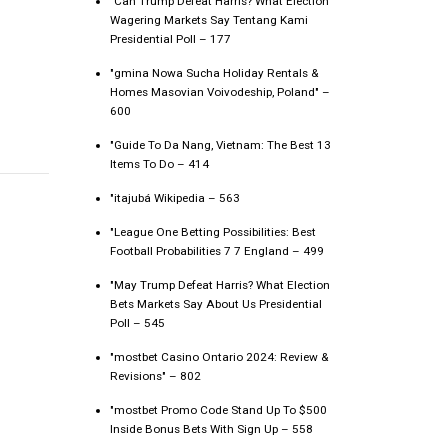
"Can Trump Defeat Harris? What Election
Wagering Markets Say Tentang Kami
Presidential Poll – 177
"gmina Nowa Sucha Holiday Rentals &
Homes Masovian Voivodeship, Poland" –
600
"Guide To Da Nang, Vietnam: The Best 13
Items To Do – 414
"itajubá Wikipedia – 563
"League One Betting Possibilities: Best
Football Probabilities 7 7 England – 499
"May Trump Defeat Harris? What Election
Bets Markets Say About Us Presidential
Poll – 545
"mostbet Casino Ontario 2024: Review &
Revisions" – 802
"mostbet Promo Code Stand Up To $500
Inside Bonus Bets With Sign Up – 558