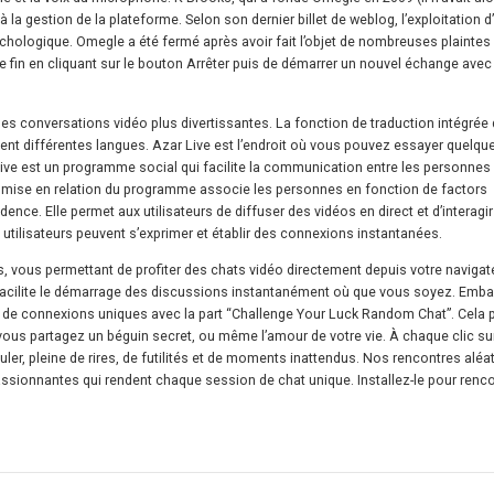
 à la gestion de la plateforme. Selon son dernier billet de weblog, l’exploitation
 psychologique. Omegle a été fermé après avoir fait l’objet de nombreuses plaintes
ttre fin en cliquant sur le bouton Arrêter puis de démarrer un nouvel échange avec
e les conversations vidéo plus divertissantes. La fonction de traduction intégrée 
lent différentes langues. Azar Live est l’endroit où vous pouvez essayer quelqu
ive est un programme social qui facilite la communication entre les personnes
de mise en relation du programme associe les personnes en fonction de factors
idence. Elle permet aux utilisateurs de diffuser des vidéos en direct et d’interagi
 utilisateurs peuvent s’exprimer et établir des connexions instantanées.
 vous permettant de profiter des chats vidéo directement depuis votre navigate
 facilite le démarrage des discussions instantanément où que vous soyez. Emb
 de connexions uniques avec la part “Challenge Your Luck Random Chat”. Cela p
 vous partagez un béguin secret, ou même l’amour de votre vie. À chaque clic sur
ler, pleine de rires, de futilités et de moments inattendus. Nos rencontres aléa
sionnantes qui rendent chaque session de chat unique. Installez-le pour renco