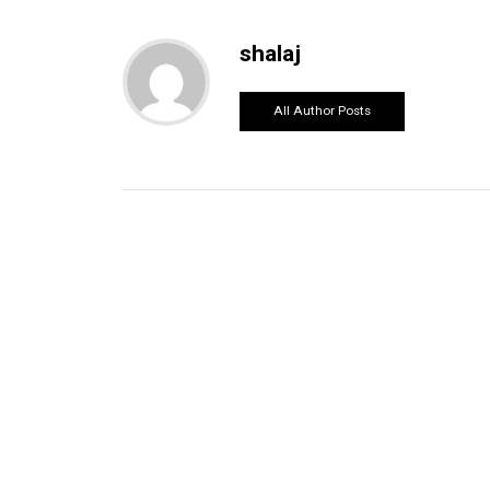
shalaj
All Author Posts