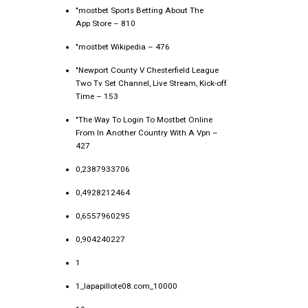
"‎mostbet Sports Betting About The
App Store – 810
"mostbet Wikipedia – 476
"Newport County V Chesterfield League
Two Tv Set Channel, Live Stream, Kick-off
Time – 153
"The Way To Login To Mostbet Online
From In Another Country With A Vpn –
427
0,2387933706
0,4928212464
0,6557960295
0,904240227
1
1_lapapillote08.com_10000