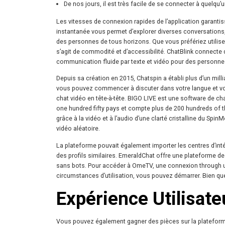
De nos jours, il est très facile de se connecter à quelqu’un
Les vitesses de connexion rapides de l’application garantis
instantanée vous permet d’explorer diverses conversations, 
des personnes de tous horizons. Que vous préfériez utiliser 
s’agit de commodité et d’accessibilité. ChatBlink connecte 
communication fluide par texte et vidéo pour des personnes
Depuis sa création en 2015, Chatspin a établi plus d’un milli
vous pouvez commencer à discuter dans votre langue et vot
chat vidéo en tête-à-tête. BIGO LIVE est une software de cha
one hundred fifty pays et compte plus de 200 hundreds of tho
grâce à la vidéo et à l’audio d’une clarté cristalline du Spi
vidéo aléatoire.
La plateforme pouvait également importer les centres d’intérê
des profils similaires. EmeraldChat offre une plateforme de
sans bots. Pour accéder à OmeTV, une connexion through un
circumstances d’utilisation, vous pouvez démarrer. Bien que 
Expérience Utilisate
Vous pouvez également gagner des pièces sur la plateform