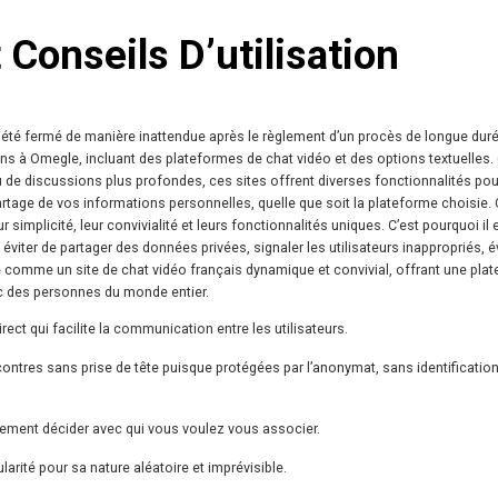
 Conseils D’utilisation
 été fermé de manière inattendue après le règlement d’un procès de longue duré
ions à Omegle, incluant des plateformes de chat vidéo et des options textuelles.
 de discussions plus profondes, ces sites offrent diverses fonctionnalités pou
rtage de vos informations personnelles, quelle que soit la plateforme choisie.
 simplicité, leur convivialité et leurs fonctionnalités uniques. C’est pourquoi il 
iter de partager des données privées, signaler les utilisateurs inappropriés, év
ue comme un site de chat vidéo français dynamique et convivial, offrant une pla
c des personnes du monde entier.
ect qui facilite la communication entre les utilisateurs.
contres sans prise de tête puisque protégées par l’anonymat, sans identification
lement décider avec qui vous voulez vous associer.
larité pour sa nature aléatoire et imprévisible.