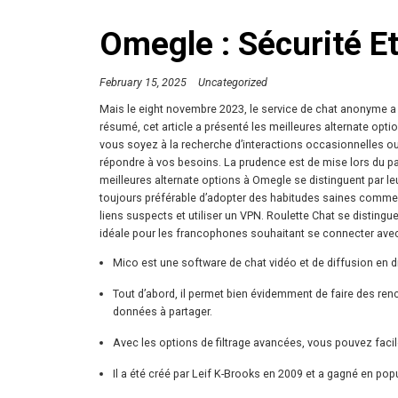
Omegle : Sécurité Et
February 15, 2025
Uncategorized
Mais le eight novembre 2023, le service de chat anonyme a
résumé, cet article a présenté les meilleures alternate opt
vous soyez à la recherche d’interactions occasionnelles ou
répondre à vos besoins. La prudence est de mise lors du pa
meilleures alternate options à Omegle se distinguent par leur
toujours préférable d’adopter des habitudes saines comme év
liens suspects et utiliser un VPN. Roulette Chat se disting
idéale pour les francophones souhaitant se connecter ave
Mico est une software de chat vidéo et de diffusion en dir
Tout d’abord, il permet bien évidemment de faire des ren
données à partager.
Avec les options de filtrage avancées, vous pouvez faci
Il a été créé par Leif K-Brooks en 2009 et a gagné en popu