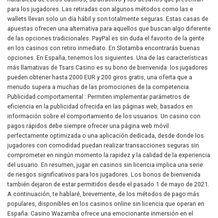
para los jugadores. Las retiradas con algunos métodos como las e
wallets llevan solo un día hábil y son totalmente seguras. Estas casas de
apuestas ofrecen una alternativa para aquellos que buscan algo diferente
de las opciones tradicionales. PayPal es sin duda el favorito de la gente
en los casinos con retiro inmediato. En Slotamba encontrarás buenas
opciones. En España, tenemos los siguientes. Una de las características
más llamativas de Tsars Casino es su bono de bienvenida: los jugadores
pueden obtener hasta 2000 EUR y 200 giros gratis, una oferta que a
menudo supera a muchas de las promociones de la competencia.
Publicidad comportamental : Permiten implementar parámetros de
eficiencia en la publicidad ofrecida en las páginas web, basados en
información sobre el comportamiento de los usuarios. Un casino con
pagos rápidos debe siempre ofrecer una página web móvil
perfectamente optimizada o una aplicación dedicada, desde donde los
jugadores con comodidad puedan realizar transacciones seguras sin
comprometer en ningún momento la rapidez y la calidad de la experiencia
del usuario. En resumen, jugar en casinos sin licencia implica una serie
de riesgos significativos para los jugadores. Los bonos de bienvenida
también dejaron de estar permitidos desde el pasado 1 de mayo de 2021.
A continuación, te hablaré, brevemente, de los métodos de pago más
populares, disponibles en los casinos online sin licencia que operan en
España. Casino Wazamba ofrece una emocionante inmersión en el