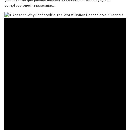
complicaciones innecesarias.