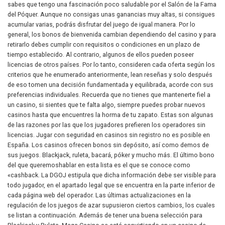
sabes que tengo una fascinación poco saludable por el Salón de la Fama
del Póquer. Aunque no consigas unas ganancias muy altas, si consigues
acumular varias, podrás disfrutar del juego de igual manera. Por lo
general, los bonos de bienvenida cambian dependiendo del casino y para
retirarlo debes cumplir con requisitos o condiciones en un plazo de
tiempo establecido. Al contrario, algunos de ellos pueden poseer
licencias de otros países. Por lo tanto, consideren cada oferta según los
criterios que he enumerado anteriormente, lean reseñas y solo después
de eso tomen una decisión fundamentada y equilibrada, acorde con sus
preferencias individuales. Recuerda que no tienes que mantenerte fiel a
un casino, si sientes que te falta algo, siempre puedes probar nuevos
casinos hasta que encuentres la horma de tu zapato. Estas son algunas
de las razones por las que los jugadores prefieren los operadores sin
licencias. Jugar con seguridad en casinos sin registro no es posible en
España. Los casinos ofrecen bonos sin depósito, así como demos de
sus juegos. Blackjack, ruleta, bacará, póker y mucho más. El último bono
del que queremoshablar en esta lista es el que se conoce como
«cashback. La DGOJ estipula que dicha información debe ser visible para
todo jugador, en el apartado legal que se encuentra en la parte inferior de
cada página web del operador. Las últimas actualizaciones en la
regulación de los juegos de azar supusieron ciertos cambios, los cuales
se listan a continuación. Además de tener una buena selección para