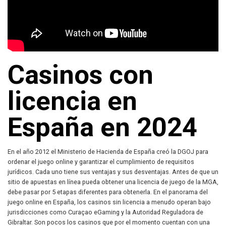
Casinos con
licencia en
España en 2024
En el año 2012 el Ministerio de Hacienda de España creó la DGOJ para
ordenar el juego online y garantizar el cumplimiento de requisitos
jurídicos. Cada uno tiene sus ventajas y sus desventajas. Antes de que un
sitio de apuestas en línea pueda obtener una licencia de juego de la MGA,
debe pasar por 5 etapas diferentes para obtenerla. En el panorama del
juego online en España, los casinos sin licencia a menudo operan bajo
jurisdicciones como Curaçao eGaming y la Autoridad Reguladora de
Gibraltar. Son pocos los casinos que por el momento cuentan con una