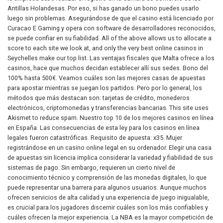
Antillas Holandesas. Por eso, si has ganado un bono puedes usarlo
luego sin problemas. Asegurándose de que el casino está licenciado por
Curacao E Gaming y opera con software de desarrolladores reconocidos,
se puede confiar en su fiabilidad. All of the above allows us to allocate a
score to each site we look at, and only the very best online casinos in
Seychelles make our top list. Las ventajas fiscales que Malta ofrece a los
casinos, hace que muchos decidan establecer allí sus sedes. Bono del
100% hasta 500€. Veamos cuáles son las mejores casas de apuestas
para apostar mientras se juegan los partidos. Pero por lo general, los
métodos que más destacan son: tarjetas de crédito, monederos
electrónicos, criptomonedas y transferencias bancarias. This site uses
Akismet to reduce spam. Nuestro top 10 de los mejores casinos en línea
en España. Las consecuencias de esta ley para los casinos en línea
legales fueron catastróficas. Requisito de apuesta: x35. Mujer
registrándose en un casino online legal en su ordenador. Elegir una casa
de apuestas sin licencia implica considerar la variedad y fiabilidad de sus
sistemas de pago. Sin embargo, requieren un cierto nivel de
conocimiento técnico y comprensión de las monedas digitales, lo que
puede representar una barrera para algunos usuarios. Aunque muchos
ofrecen servicios de alta calidad y una experiencia de juego inigualable,
es crucial para los jugadores discernir cuáles son los más confiables y
cuáles ofrecen la mejor experiencia. La NBA es la mayor competición de