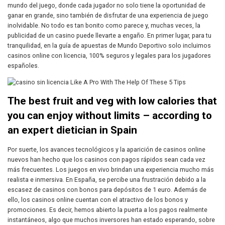
mundo del juego, donde cada jugador no solo tiene la oportunidad de
ganar en grande, sino también de disfrutar de una experiencia de juego
inolvidable. No todo es tan bonito como parece y, muchas veces, la
publicidad de un casino puede llevarte a engaño. En primer lugar, para tu
tranquilidad, en la guía de apuestas de Mundo Deportivo solo incluimos
casinos online con licencia, 100% seguros y legales para los jugadores
españoles.
The best fruit and veg with low calories that
you can enjoy without limits – according to
an expert dietician in Spain
Por suerte, los avances tecnológicos y la aparición de casinos online
nuevos han hecho que los casinos con pagos rápidos sean cada vez
más frecuentes. Los juegos en vivo brindan una experiencia mucho más
realista e inmersiva. En España, se percibe una frustración debido a la
escasez de casinos con bonos para depósitos de 1 euro. Además de
ello, los casinos online cuentan con el atractivo de los bonos y
promociones. Es decir, hemos abierto la puerta a los pagos realmente
instantáneos, algo que muchos inversores han estado esperando, sobre