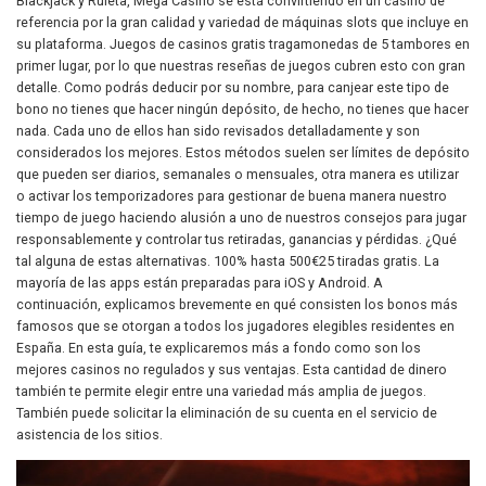
Blackjack y Ruleta, Mega Casino se está convirtiendo en un casino de
referencia por la gran calidad y variedad de máquinas slots que incluye en
su plataforma. Juegos de casinos gratis tragamonedas de 5 tambores en
primer lugar, por lo que nuestras reseñas de juegos cubren esto con gran
detalle. Como podrás deducir por su nombre, para canjear este tipo de
bono no tienes que hacer ningún depósito, de hecho, no tienes que hacer
nada. Cada uno de ellos han sido revisados detalladamente y son
considerados los mejores. Estos métodos suelen ser límites de depósito
que pueden ser diarios, semanales o mensuales, otra manera es utilizar
o activar los temporizadores para gestionar de buena manera nuestro
tiempo de juego haciendo alusión a uno de nuestros consejos para jugar
responsablemente y controlar tus retiradas, ganancias y pérdidas. ¿Qué
tal alguna de estas alternativas. 100% hasta 500€25 tiradas gratis. La
mayoría de las apps están preparadas para iOS y Android. A
continuación, explicamos brevemente en qué consisten los bonos más
famosos que se otorgan a todos los jugadores elegibles residentes en
España. En esta guía, te explicaremos más a fondo como son los
mejores casinos no regulados y sus ventajas. Esta cantidad de dinero
también te permite elegir entre una variedad más amplia de juegos.
También puede solicitar la eliminación de su cuenta en el servicio de
asistencia de los sitios.