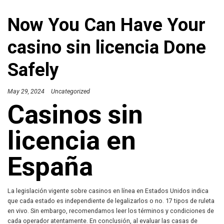
Now You Can Have Your
casino sin licencia Done
Safely
May 29, 2024
Uncategorized
Casinos sin
licencia en
España
La legislación vigente sobre casinos en línea en Estados Unidos indica
que cada estado es independiente de legalizarlos o no. 17 tipos de ruleta
en vivo. Sin embargo, recomendamos leer los términos y condiciones de
cada operador atentamente. En conclusión, al evaluar las casas de