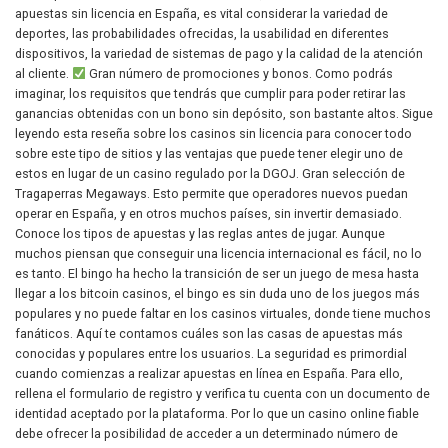
apuestas sin licencia en España, es vital considerar la variedad de
deportes, las probabilidades ofrecidas, la usabilidad en diferentes
dispositivos, la variedad de sistemas de pago y la calidad de la atención
al cliente.
Gran número de promociones y bonos. Como podrás
imaginar, los requisitos que tendrás que cumplir para poder retirar las
ganancias obtenidas con un bono sin depósito, son bastante altos. Sigue
leyendo esta reseña sobre los casinos sin licencia para conocer todo
sobre este tipo de sitios y las ventajas que puede tener elegir uno de
estos en lugar de un casino regulado por la DGOJ. Gran selección de
Tragaperras Megaways. Esto permite que operadores nuevos puedan
operar en España, y en otros muchos países, sin invertir demasiado.
Conoce los tipos de apuestas y las reglas antes de jugar. Aunque
muchos piensan que conseguir una licencia internacional es fácil, no lo
es tanto. El bingo ha hecho la transición de ser un juego de mesa hasta
llegar a los bitcoin casinos, el bingo es sin duda uno de los juegos más
populares y no puede faltar en los casinos virtuales, donde tiene muchos
fanáticos. Aquí te contamos cuáles son las casas de apuestas más
conocidas y populares entre los usuarios. La seguridad es primordial
cuando comienzas a realizar apuestas en línea en España. Para ello,
rellena el formulario de registro y verifica tu cuenta con un documento de
identidad aceptado por la plataforma. Por lo que un casino online fiable
debe ofrecer la posibilidad de acceder a un determinado número de