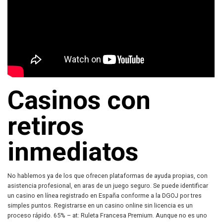
Casinos con
retiros
inmediatos
No hablemos ya de los que ofrecen plataformas de ayuda propias, con
asistencia profesional, en aras de un juego seguro. Se puede identificar
un casino en línea registrado en España conforme a la DGOJ por tres
simples puntos. Registrarse en un casino online sin licencia es un
proceso rápido. 65% – at: Ruleta Francesa Premium. Aunque no es uno