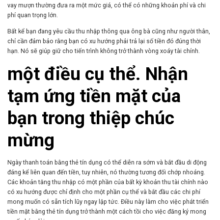
vay mượn thường đưa ra một mức giá, có thể có những khoản phí và chi
phí quan trọng lớn.
Bất kể bạn đang yêu cầu thu nhập thông qua ông bà cũng như người thân,
chỉ cần đảm bảo rằng bạn có xu hướng phải trả lại số tiền đó đúng thời
hạn.
Nó sẽ giúp giữ cho tiến trình không trở thành vòng xoáy tài chính.
một điều cụ thể. Nhận
tạm ứng tiền mặt của
bạn trong thiệp chúc
mừng
Ngày thanh toán bằng thẻ tín dụng có thể diễn ra sớm và bắt đầu di động
đáng kể liên quan đến tiền, tuy nhiên, nó thường tương đối chớp nhoáng.
Các khoản tăng thu nhập có một phần của bất kỳ khoản thu tài chính nào
có xu hướng được chỉ định cho một phần cụ thể và bắt đầu các chi phí
mong muốn có sẵn tích lũy ngay lập tức. Điều này làm cho việc phát triển
tiền mặt bằng thẻ tín dụng trở thành một cách tồi cho việc đăng ký mong