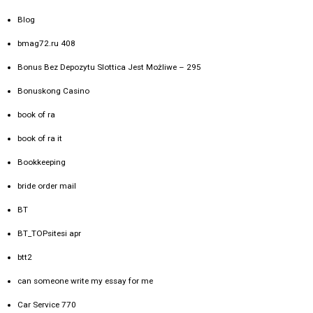
Blog
bmag72.ru 408
Bonus Bez Depozytu Slottica Jest Możliwe – 295
Bonuskong Casino
book of ra
book of ra it
Bookkeeping
bride order mail
BT
BT_TOPsitesi apr
btt2
can someone write my essay for me
Car Service 770