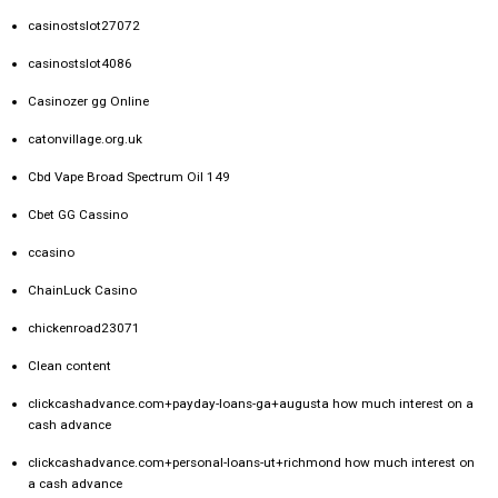
casinostslot27072
casinostslot4086
Casinozer gg Online
catonvillage.org.uk
Cbd Vape Broad Spectrum Oil 149
Cbet GG Cassino
ccasino
ChainLuck Casino
chickenroad23071
Clean content
clickcashadvance.com+payday-loans-ga+augusta how much interest on a
cash advance
clickcashadvance.com+personal-loans-ut+richmond how much interest on
a cash advance