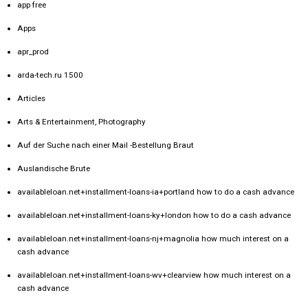
app free
Apps
apr_prod
arda-tech.ru 1500
Articles
Arts & Entertainment, Photography
Auf der Suche nach einer Mail -Bestellung Braut
Auslandische Brute
availableloan.net+installment-loans-ia+portland how to do a cash advance
availableloan.net+installment-loans-ky+london how to do a cash advance
availableloan.net+installment-loans-nj+magnolia how much interest on a
cash advance
availableloan.net+installment-loans-wv+clearview how much interest on a
cash advance