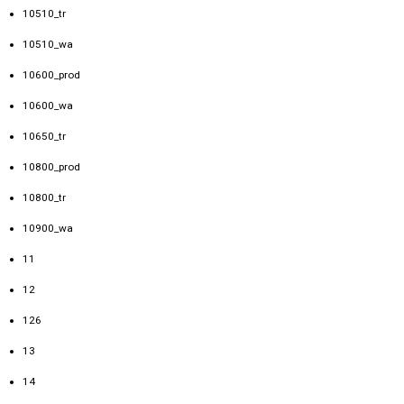
10510_tr
10510_wa
10600_prod
10600_wa
10650_tr
10800_prod
10800_tr
10900_wa
11
12
126
13
14