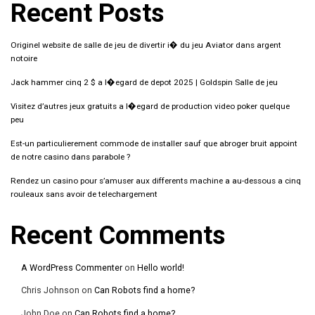
Recent Posts
Originel website de salle de jeu de divertir i� du jeu Aviator dans argent
notoire
Jack hammer cinq 2 $ a l�egard de depot 2025 | Goldspin Salle de jeu
Visitez d’autres jeux gratuits a l�egard de production video poker quelque
peu
Est-un particulierement commode de installer sauf que abroger bruit appoint
de notre casino dans parabole ?
Rendez un casino pour s’amuser aux differents machine a au-dessous a cinq
rouleaux sans avoir de telechargement
Recent Comments
A WordPress Commenter
on
Hello world!
Chris Johnson
on
Can Robots find a home?
John Doe
on
Can Robots find a home?