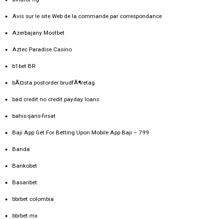
Avis sur le site Web de la commande par correspondance
Azerbajany Mostbet
Aztec Paradise Casino
b1bet BR
bÃ¤sta postorder brudfÃ¶retag
bad credit no credit payday loans
bahis-şans-fırsat
Baji App Get For Betting Upon Mobile App Baji – 799
Banda
Bankobet
Basaribet
bbrbet colombia
bbrbet mx