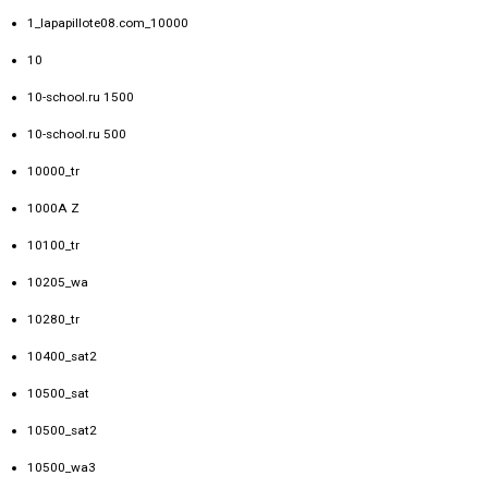
1_lapapillote08.com_10000
10
10-school.ru 1500
10-school.ru 500
10000_tr
1000A Z
10100_tr
10205_wa
10280_tr
10400_sat2
10500_sat
10500_sat2
10500_wa3