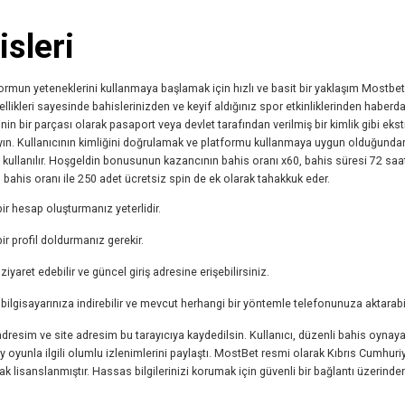
sleri
rmun yeteneklerini kullanmaya başlamak için hızlı ve basit bir yaklaşım Mostbe
ellikleri sayesinde bahislerinizden ve keyif aldığınız spor etkinliklerinden haberd
n bir parçası olarak pasaport veya devlet tarafından verilmiş bir kimlik gibi ekstr
ğlayın. Kullanıcının kimliğini doğrulamak ve platformu kullanmaya uygun olduğund
kullanılır. Hoşgeldin bonusunun kazancının bahis oranı x60, bahis süresi 72 saatt
 bahis oranı ile 250 adet ücretsiz spin de ek olarak tahakkuk eder.
 hesap oluşturmanız yeterlidir.
ir profil doldurmanız gerekir.
yaret edebilir ve güncel giriş adresine erişebilirsiniz.
bilgisayarınıza indirebilir ve mevcut herhangi bir yöntemle telefonunuza aktarabil
resim ve site adresim bu tarayıcıya kaydedilsin. Kullanıcı, düzenli bahis oynaya
 oyunla ilgili olumlu izlenimlerini paylaştı. MostBet resmi olarak Kıbrıs Cumhuri
ak lisanslanmıştır. Hassas bilgilerinizi korumak için güvenli bir bağlantı üzerinden