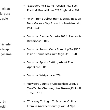
"League One Betting Possibilities: Best
ir ekran
Football Probabilities 7 7 England – 499
klı para
e gelen
"May Trump Defeat Harris? What Election
Bets Markets Say About Us Presidential
Poll – 545
"mostbet Casino Ontario 2024: Review &
Revisions" – 802
hislerle
ir talep
"mostbet Promo Code Stand Up To $500
Inside Bonus Bets With Sign Up – 558
engelleme
"‎mostbet Sports Betting About The
App Store – 810
"mostbet Wikipedia – 476
"Newport County V Chesterfield League
Two Tv Set Channel, Live Stream, Kick-off
Time – 153
"The Way To Login To Mostbet Online
i bir
From In Another Country With A Vpn –
şitli