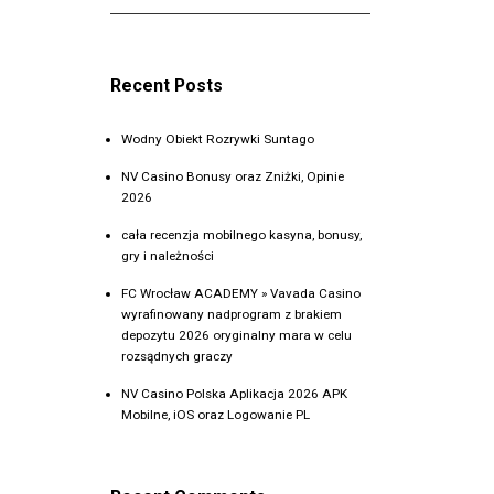
Recent Posts
Wodny Obiekt Rozrywki Suntago
NV Casino Bonusy oraz Zniżki, Opinie
2026
cała recenzja mobilnego kasyna, bonusy,
gry i należności
FC Wrocław ACADEMY » Vavada Casino
wyrafinowany nadprogram z brakiem
depozytu 2026 oryginalny mara w celu
rozsądnych graczy
NV Casino Polska Aplikacja 2026 APK
Mobilne, iOS oraz Logowanie PL