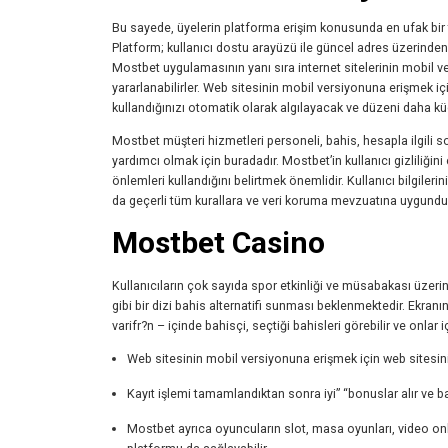
Bu sayede, üyelerin platforma erişim konusunda en ufak bir t
Platform; kullanıcı dostu arayüzü ile güncel adres üzerinden
Mostbet uygulamasının yanı sıra internet sitelerinin mobil 
yararlanabilirler. Web sitesinin mobil versiyonuna erişmek içi
kullandığınızı otomatik olarak algılayacak ve düzeni daha k
Mostbet müşteri hizmetleri personeli, bahis, hesapla ilgili 
yardımcı olmak için buradadır. Mostbet’in kullanıcı gizliliğini 
önlemleri kullandığını belirtmek önemlidir. Kullanıcı bilgileri
da geçerli tüm kurallara ve veri koruma mevzuatına uygundu
Mostbet Casino
Kullanıcıların çok sayıda spor etkinliği ve müsabakası üzeri
gibi bir dizi bahis alternatifi sunması beklenmektedir. Ekran
varifr?n – içinde bahisçi, seçtiği bahisleri görebilir ve onlar 
Web sitesinin mobil versiyonuna erişmek için web sitesini 
Kayıt işlemi tamamlandıktan sonra iyi” “bonuslar alır ve ba
Mostbet ayrıca oyuncuların slot, masa oyunları, video onli