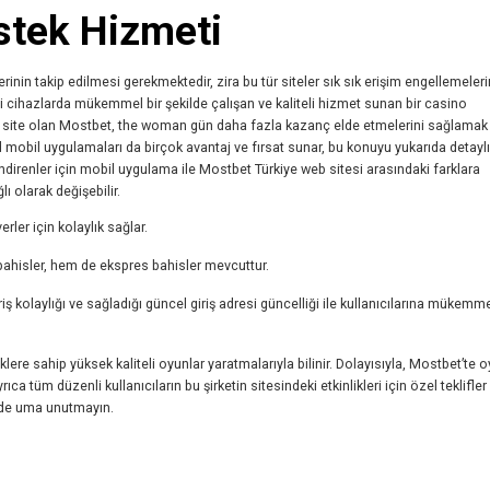
stek Hizmeti
inin takip edilmesi gerekmektedir, zira bu tür siteler sık sık erişim engellemeler
bi cihazlarda mükemmel bir şekilde çalışan ve kaliteli hizmet sunan bir casino
ir site olan Mostbet, the woman gün daha fazla kazanç elde etmelerini sağlamak 
d mobil uygulamaları da birçok avantaj ve fırsat sunar, bu konuyu yukarıda detaylı
ndirenler için mobil uygulama ile Mostbet Türkiye web sitesi arasındaki farklara
lı olarak değişebilir.
rler için kolaylık sağlar.
 bahisler, hem de ekspres bahisler mevcuttur.
riş kolaylığı ve sağladığı güncel giriş adresi güncelliği ile kullanıcılarına mükemme
lliklere sahip yüksek kaliteli oyunlar yaratmalarıyla bilinir. Dolayısıyla, Mostbet’te
ca tüm düzenli kullanıcıların bu şirketin sitesindeki etkinlikleri için özel teklifler
 de uma unutmayın.