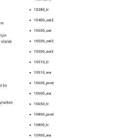
10280_tr
10400_sat2
ine
10500_sat
için
10500_sat2
 olarak
10500_wa3
10510_tr
10510_wa
10600_prod
l bir
10600_wa
 oynarken
10650_tr
10800_prod
10800_tr
10900_wa