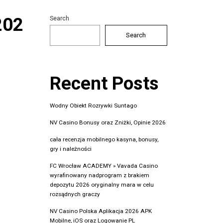
202
Search
Search
Recent Posts
Wodny Obiekt Rozrywki Suntago
NV Casino Bonusy oraz Zniżki, Opinie 2026
cała recenzja mobilnego kasyna, bonusy,
gry i należności
FC Wrocław ACADEMY » Vavada Casino
wyrafinowany nadprogram z brakiem
depozytu 2026 oryginalny mara w celu
rozsądnych graczy
NV Casino Polska Aplikacja 2026 APK
Mobilne, iOS oraz Logowanie PL