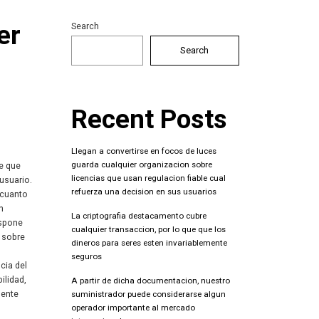
er
Search
Search
Recent Posts
Llegan a convertirse en focos de luces
guarda cualquier organizacion sobre
ne que
licencias que usan regulacion fiable cual
usuario.
refuerza una decision en sus usuarios
 cuanto
n
La criptografia destacamento cubre
ispone
cualquier transaccion, por lo que que los
a sobre
dineros para seres esten invariablemente
seguros
cia del
ilidad,
A partir de dicha documentacion, nuestro
mente
suministrador puede considerarse algun
operador importante al mercado