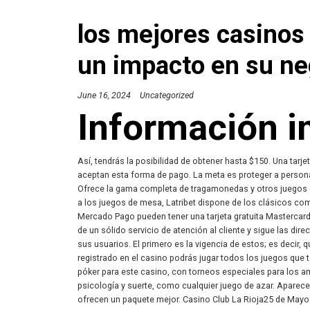
los mejores casinos 
un impacto en su ne
June 16, 2024
Uncategorized
Información i
Así, tendrás la posibilidad de obtener hasta $150. Una tarje
aceptan esta forma de pago. La meta es proteger a personas
Ofrece la gama completa de tragamonedas y otros juegos de
a los juegos de mesa, Latribet dispone de los clásicos como
Mercado Pago pueden tener una tarjeta gratuita Mastercard
de un sólido servicio de atención al cliente y sigue las dir
sus usuarios. El primero es la vigencia de estos; es decir,
registrado en el casino podrás jugar todos los juegos que t
póker para este casino, con torneos especiales para los am
psicología y suerte, como cualquier juego de azar. Aparec
ofrecen un paquete mejor. Casino Club La Rioja25 de Mayo