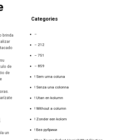
e
Categories
–
o brinda
alizar
– 212
stacado
– 751
 su
– 859
tulo de
tio de
! Sem uma coluna
de
! Senza una colonna
oras.
arízate
! Utan en kolumn
! Without a column
a
! Zonder een kolom
! Без рубрики
la un