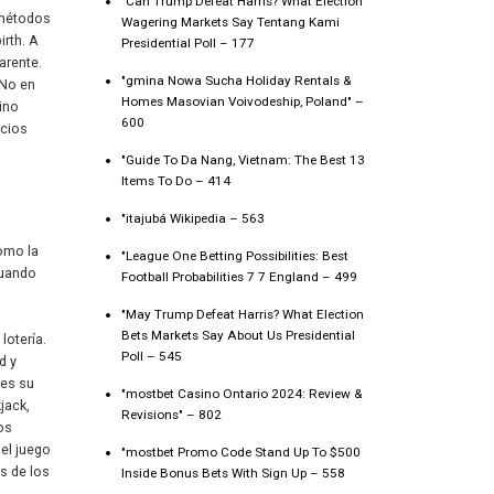
"Can Trump Defeat Harris? What Election
s métodos
Wagering Markets Say Tentang Kami
rth. A
Presidential Poll – 177
arente.
"gmina Nowa Sucha Holiday Rentals &
 No en
Homes Masovian Voivodeship, Poland" –
ino
600
icios
"Guide To Da Nang, Vietnam: The Best 13
Items To Do – 414
"itajubá Wikipedia – 563
como la
"League One Betting Possibilities: Best
cuando
Football Probabilities 7 7 England – 499
"May Trump Defeat Harris? What Election
Bets Markets Say About Us Presidential
lotería.
Poll – 545
d y
 es su
"mostbet Casino Ontario 2024: Review &
jack,
Revisions" – 802
os
el juego
"mostbet Promo Code Stand Up To $500
s de los
Inside Bonus Bets With Sign Up – 558