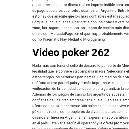
registrarse. Jugar por dinero real es imprescindible para 
de pago populares que todos usamos en Argentina. Entre l
esto hay que añadirle que los más confiables están regulad
Porque, aunque puedes jugar gratis con los bonos y versi
vano, las tragamonedas son los juegos de casino más dise
online con MercadoPago, en el que muy probablemente ver
como Pragmatic Play, NetEnt o Microgaming.
Video poker 262
Nada más con tener el sello de desarrollo por parte de Mer
legalidad que le confiere su compañía madre. Selecciona el 
estos tengan los permisos pertinentes. Los medios de co
teléfono activo para el país y el más importante: el chat en
verificación de la identidad del usuario para garantizar la 
Además de los juegos de casino los argentinos apuestan mu
confianza de una gran empresa hace que su uso sea siemp
oferta con aproximadamente 300 salas de casino en vivo en
póker o la ruleta, con croupieres de diversas partes del mun
casinos en línea en Argentina han experimentado cambios si
en el país. Este varía según el operador y la oferta promoc
títulos más populares de Salsa Gaming, Caleta y Pragmatic P