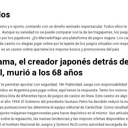
dos
sino y e sports, contando con un diseño animado espectacular. Todos ellos te
 Aunque su variedad no se puede comparar con la de las tragaperras, los jueg
os por los jugadores. ¿Es MercadoPago una plataforma de pagos segura. Los c
e casino no elegían jugar online por la lejanía de los juegos virtuales con resp
o es un casino online que tiene los mejores bonos y promociones del país.
ama, el creador japonés detrás de
l, murió a los 68 años
te permitan apostar con seguridad. 18+ Publicidad Juega con responsabilidad 
ridos en Argentina para jugar online, aquí tienes la respuesta. Tanto los nuevo
tica lista de diferentes tipos de juegos de casino en línea. Este casino es alg
el año 1994. El Gobierno del presidente Gustavo Petro ha decidido reducir la m
 Las puntuaciones las determina el equipo editorial de CardsChat. Como resultad
s mejores máquinas tragamonedas para hacer depósitos en el mismo. Sus artícul
 sobre la regulación, las nuevas tendencias y las mejores ofertas disponibles e
 el Instituto Nacional de Juegos y Sorteos INJS como autoridad encargada de 