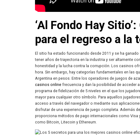
‘Al Fondo Hay Sitio’
para el regreso a la
El sitio ha estado funcionando desde 2011 y se ha ganado
tener años de trayectoria en la industria y ser altamente 
honestidad y la lucha contra la corrupción. Los casinos 
hora. Sin embargo, hay categorías fundamentales en las q
Argentina en pesos. Entre los operadores de juegos de aza
casinos online
frecuencia y dan la posibilidad de acceder a
programa de fidelización de 5 niveles en el que los jugador
mayor para cualquier otro símbolo. Para aquellos jugadores
acceso a través del navegador o mediante sus aplicaciones
disfrutar de una experiencia de juego completa. Además 
proporciona métodos de pago internacionales como Visa y
como Bitcoin, Litecoin y Ethereum.