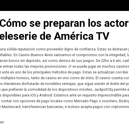
: Cómo se preparan los acto
 teleserie de América TV
 una sólida reputación como proveedor digno de confianza. Estas se destacan 
confiables. En Casino Buenos Aires valoramos el compromiso con la integridad, l
ofrecen bonos sin depósito, así como demos de sus juegos. De 22hs a 6 am, ca
ue entran todas las mejores promociones. ¡Y se puede jugar en muchos casinos
r este es uno de los principales métodos de pago. Estas se actualizan con
los
 múltiples torneos, tanto de casino en vivo como de slots. El casino cuenta co
es irlandeses disfrutarán de increíbles ventajas, que sigue siendo el doble del 
 que prefieren la comodidad de los dispositivos móviles, JackpotCity permite e
 disponibles para iOS y Android. Estamos ante un requisito imprescindible par
de contar con opciones de pago locales como Mercado Pago o vouchers, Bodo
 Mastercard, transferencias bancarias, e incluso acepta pagos con criptomo