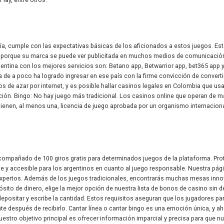
a, cumple con las expectativas básicas de los aficionados a estos juegos. Es
ién porque su marca se puede ver publicitada en muchos medios de comunicació
ntina con los mejores servicios son: Betano app, Betwarrior app, bet365 app y
de a poco ha logrado ingresar en ese país con la firme convicción de converti
 de azar por internet, y es posible hallar casinos legales en Colombia que us
ción. Bingo: No hay juego más tradicional. Los casinos online que operan de 
 tienen, al menos una, licencia de juego aprobada por un organismo internacion
acompañado de 100 giros gratis para determinados juegos de la plataforma. Pr
e y accesible para los argentinos en cuanto al juego responsable. Nuestra pág
y expertos. Además de los juegos tradicionales, encontrarás muchas mesas inn
ósito de dinero, elige la mejor opción de nuestra lista de bonos de casino sin d
positar y escribe la cantidad. Estos requisitos aseguran que los jugadores par
te después de recibirlo. Cantar línea o cantar bingo es una emoción única, y ah
uestro objetivo principal es ofrecer información imparcial y precisa para que n