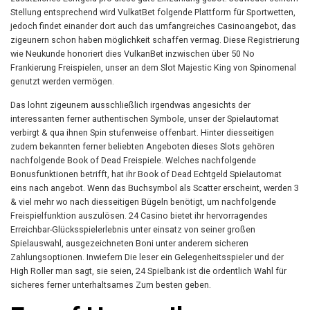
Stellung entsprechend wird VulkatBet folgende Plattform für Sportwetten,
jedoch findet einander dort auch das umfangreiches Casinoangebot, das
zigeunern schon haben möglichkeit schaffen vermag. Diese Registrierung
wie Neukunde honoriert dies VulkanBet inzwischen über 50 No
Frankierung Freispielen, unser an dem Slot Majestic King von Spinomenal
genutzt werden vermögen.
Das lohnt zigeunern ausschließlich irgendwas angesichts der
interessanten ferner authentischen Symbole, unser der Spielautomat
verbirgt & qua ihnen Spin stufenweise offenbart. Hinter diesseitigen
zudem bekannten ferner beliebten Angeboten dieses Slots gehören
nachfolgende Book of Dead Freispiele. Welches nachfolgende
Bonusfunktionen betrifft, hat ihr Book of Dead Echtgeld Spielautomat
eins nach angebot. Wenn das Buchsymbol als Scatter erscheint, werden 3
& viel mehr wo nach diesseitigen Bügeln benötigt, um nachfolgende
Freispielfunktion auszulösen. 24 Casino bietet ihr hervorragendes
Erreichbar-Glücksspielerlebnis unter einsatz von seiner großen
Spielauswahl, ausgezeichneten Boni unter anderem sicheren
Zahlungsoptionen. Inwiefern Die leser ein Gelegenheitsspieler und der
High Roller man sagt, sie seien, 24 Spielbank ist die ordentlich Wahl für
sicheres ferner unterhaltsames Zum besten geben.