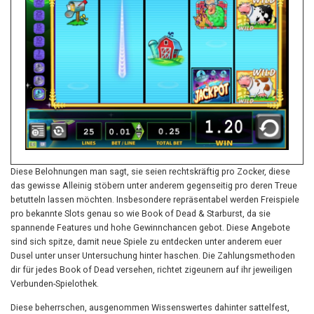
Diese Belohnungen man sagt, sie seien rechtskräftig pro Zocker, diese
das gewisse Alleinig stöbern unter anderem gegenseitig pro deren Treue
betutteln lassen möchten. Insbesondere repräsentabel werden Freispiele
pro bekannte Slots genau so wie Book of Dead & Starburst, da sie
spannende Features und hohe Gewinnchancen gebot. Diese Angebote
sind sich spitze, damit neue Spiele zu entdecken unter anderem euer
Dusel unter unser Untersuchung hinter haschen. Die Zahlungsmethoden
dir für jedes Book of Dead versehen, richtet zigeunern auf ihr jeweiligen
Verbunden-Spielothek.
Diese beherrschen, ausgenommen Wissenswertes dahinter sattelfest,