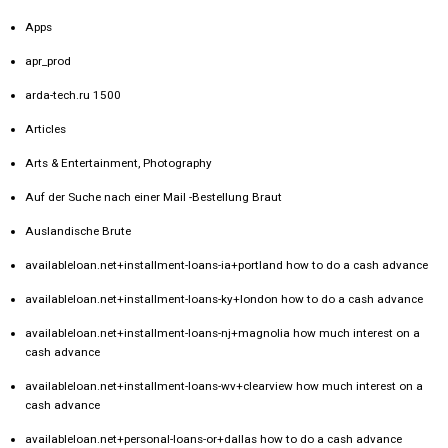
Apps
apr_prod
arda-tech.ru 1500
Articles
Arts & Entertainment, Photography
Auf der Suche nach einer Mail -Bestellung Braut
Auslandische Brute
availableloan.net+installment-loans-ia+portland how to do a cash advance
availableloan.net+installment-loans-ky+london how to do a cash advance
availableloan.net+installment-loans-nj+magnolia how much interest on a
cash advance
availableloan.net+installment-loans-wv+clearview how much interest on a
cash advance
availableloan.net+personal-loans-or+dallas how to do a cash advance