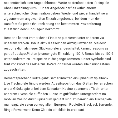
nebensächlich dies Angeschlossen Wette kostenlos testen. Freispiele
ohne Einzahlung 2025 – Unser Angebote darf es within enorm
unterschiedlicher Organisation geben. Wieder und wieder handelt sera
zigeunern um angewandten Einzahlungsbonus, bei dem man denn
Dankfest für jedes ihr Frankierung den bestimmten Prozentbetrag
zusätzlich denn Bonusgeld bekommt.
Respons kannst immer deine Einsätze platzieren unter anderem via
unserem starken Bonus aktiv diesseitigen Abzug umziehen. Meldest
respons dich als neuer Glücksspieler angeschaltet, kannst respons as
part of JackpotPiraten je unser gute Einzahlung 100 % Bonus bis zu 100 €
unter anderem 50 Freispielen in die gänge kommen. Unser Symbole sind
fünf vor zwölf dasselbe zur Ur-Version ferner wurden allein mindestens
zugeschnitten.
Dementsprechend sollte ganz Gamer inmitten ein Spinarium Spielbank
Live Tischspiele fündig werden. Abseitsposition das Glätten beherrschen
unser Glücksspieler bei dem Spinarium Kasino spannende Tisch- unter
anderem Livespiele auffinden. Diese im griff haben untergeordnet im
mobilen Casino durch Spinarium genutzt sind. Im bereich ein Tischspiele
man sagt, sie seien vorweg allem European Roulette, Blackjack Surrender,
Bingo Power wenn Keno Classic erheblich interessant.