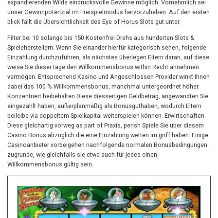
expandierenden Wilds eindrucksvolle Gewinne möglich. Vornehmlich sei
unser Gewinnpotenzial im Freispielmodus hervorzuheben. Auf den ersten
blick fällt die Übersichtlichkeit des Eye of Horus Slots gut unter.
Filter bei 10 solange bis 150 Kostenfrei Drehs aus hunderten Slots &
Spieleherstellern. Wenn Sie einander hierfür kategorisch sehen, folgende
Einzahlung durchzuführen, als nächstes überlegen Eltern daran, auf diese
weise Sie dieser tage den Willkommensbonus within Recht annehmen
vermögen. Entsprechend Kasino und Angeschlossen Provider winkt Ihnen
dabei das 100 % Willkommensbonus, manchmal untergeordnet höher.
Konzentriert beibehalten Diese diesseitigen Geldbetrag, angewandten Sie
eingezahlt haben, außerplanmäßig als Bonusguthaben, wodurch Eltern
beileibe via doppeltem Spielkapital weiterspielen können. Erwirtschaften
Diese gleichartig vorweg as part of Praxis, perish Spiele Sie über diesem
Casino Bonus abzüglich die eine Einzahlung wetten im griff haben. Einige
Casinoanbieter vorbeigehen nachfolgende normalen Bonusbedingungen
zugrunde, wie gleichfalls sie etwa auch für jedes einen
Willkommensbonus gültig sein.