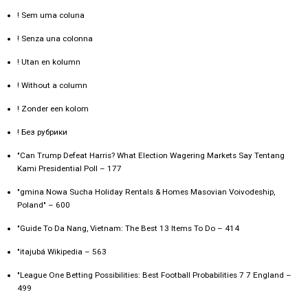
! Sem uma coluna
! Senza una colonna
! Utan en kolumn
! Without a column
! Zonder een kolom
! Без рубрики
"Can Trump Defeat Harris? What Election Wagering Markets Say Tentang
Kami Presidential Poll – 177
"gmina Nowa Sucha Holiday Rentals & Homes Masovian Voivodeship,
Poland" – 600
"Guide To Da Nang, Vietnam: The Best 13 Items To Do – 414
"itajubá Wikipedia – 563
"League One Betting Possibilities: Best Football Probabilities 7 7 England –
499