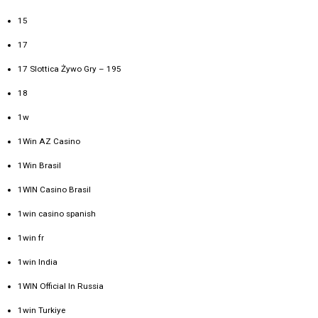
15
17
17 Slottica Żywo Gry – 195
18
1w
1Win AZ Casino
1Win Brasil
1WIN Casino Brasil
1win casino spanish
1win fr
1win India
1WIN Official In Russia
1win Turkiye