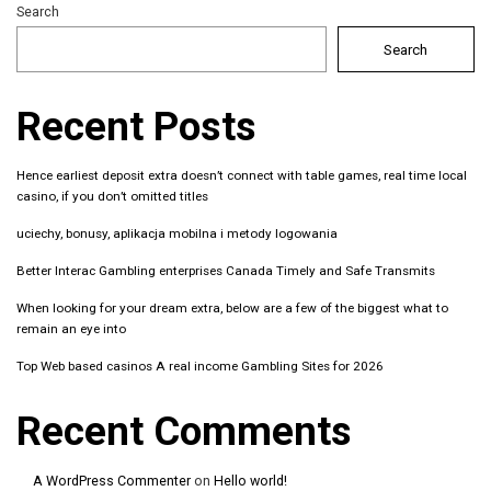
Search
Search
Recent Posts
Hence earliest deposit extra doesn’t connect with table games, real time local
casino, if you don’t omitted titles
uciechy, bonusy, aplikacja mobilna i metody logowania
Better Interac Gambling enterprises Canada Timely and Safe Transmits
When looking for your dream extra, below are a few of the biggest what to
remain an eye into
Top Web based casinos A real income Gambling Sites for 2026
Recent Comments
A WordPress Commenter
on
Hello world!