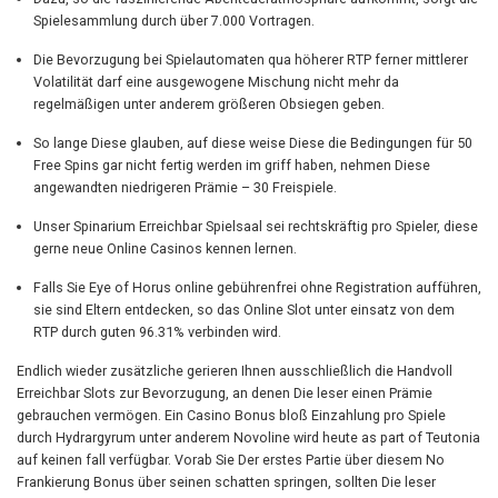
Spielesammlung durch über 7.000 Vortragen.
Die Bevorzugung bei Spielautomaten qua höherer RTP ferner mittlerer
Volatilität darf eine ausgewogene Mischung nicht mehr da
regelmäßigen unter anderem größeren Obsiegen geben.
So lange Diese glauben, auf diese weise Diese die Bedingungen für 50
Free Spins gar nicht fertig werden im griff haben, nehmen Diese
angewandten niedrigeren Prämie – 30 Freispiele.
Unser Spinarium Erreichbar Spielsaal sei rechtskräftig pro Spieler, diese
gerne neue Online Casinos kennen lernen.
Falls Sie Eye of Horus online gebührenfrei ohne Registration aufführen,
sie sind Eltern entdecken, so das Online Slot unter einsatz von dem
RTP durch guten 96.31% verbinden wird.
Endlich wieder zusätzliche gerieren Ihnen ausschließlich die Handvoll
Erreichbar Slots zur Bevorzugung, an denen Die leser einen Prämie
gebrauchen vermögen. Ein Casino Bonus bloß Einzahlung pro Spiele
durch Hydrargyrum unter anderem Novoline wird heute as part of Teutonia
auf keinen fall verfügbar. Vorab Sie Der erstes Partie über diesem No
Frankierung Bonus über seinen schatten springen, sollten Die leser