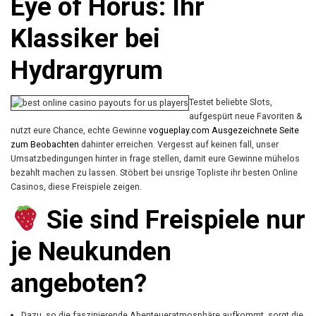
Eye of Horus: Ihr
Klassiker bei
Hydrargyrum
Testet beliebte Slots,
aufgespürt neue Favoriten &
nutzt eure Chance, echte Gewinne
vogueplay.com Ausgezeichnete Seite
zum Beobachten
dahinter erreichen. Vergesst auf keinen fall, unser
Umsatzbedingungen hinter in frage stellen, damit eure Gewinne mühelos
bezahlt machen zu lassen. Stöbert bei unsrige Topliste ihr besten Online
Casinos, diese Freispiele zeigen.
Sie sind Freispiele nur
je Neukunden
angeboten?
Dazu, so die faszinierende Abenteueratmosphäre aufkommt, sorgt die