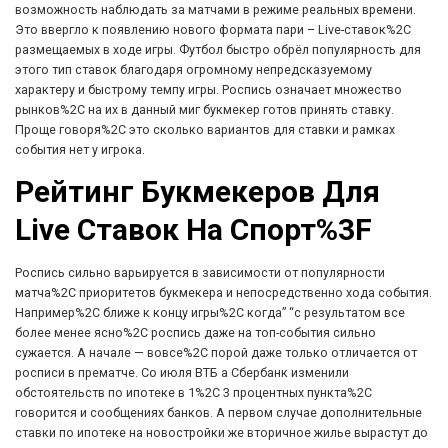
возможность наблюдать за матчами в режиме реальных времени.
Это ввергло к появлению нового формата пари – Live-ставок%2C
размещаемых в ходе игры. Футбол быстро обрёл популярность для
этого тип ставок благодаря огромному непредсказуемому
характеру и быстрому темпу игры. Роспись означает множество
рынков%2C на их в данный миг букмекер готов принять ставку.
Проще говоря%2C это сколько вариантов для ставки и рамках
события нет у игрока.
Рейтинг Букмекеров Для
Live Ставок На Спорт%3F
Роспись сильно варьируется в зависимости от популярности
матча%2C приоритетов букмекера и непосредственно хода события.
Например%2C ближе к концу игры%2C когда” “с результатом все
более менее ясно%2C роспись даже на топ-события сильно
сужается. А начале — вовсе%2C порой даже только отличается от
росписи в прематче. Со июля ВТБ а Сбербанк изменили
обстоятельств по ипотеке в 1%2C 3 процентных пункта%2C
говорится и сообщениях банков. А первом случае дополнительные
ставки по ипотеке на новостройки же вторичное жилье вырастут до