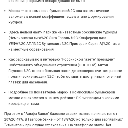
или иной программы обнародовано не было.
Маржа — это комиссия букмекера%2C она автоматически
заложена в всякий коэффициент еще в этапе формирования
кубуров.
Здесь нельзя найти пари же на известные российские турниры
(Чемпионская лига%2C Лига Европы%2C Конференц-лига
УЕФА%2C АПЛ%2C Бундеслига%2C Примера и Серия А)%2C так и
на местные соревнования.
Как рассказываю в интервью “Российской газете” президент
Собственного объединения строителей (НОСТРОЙ) Антон
Глушков%2C только большая часть девелоперов считает разные
политические модели%2C чтобы оставить доступным ипотечный
платеж для населения.
Подробнее со показателем маржи а комиссиями букмекеров
можно ознакомится в нашем рейтинге БК пиппардом высокими
коэффициентами.
При этом в “Альфа-Банке” базовые ставки только начинаются от
20%2C 49%. В Газпромбанке – от 18%%2C но только дли зарплатных”
“клиентов и при случае страхования. На платформе stawki. bet