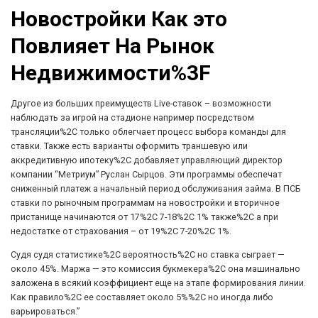
Новостройки Как это
Повлияет На Рынок
Недвижимости%3F
Другое из больших преимуществ Live-ставок – возможности
наблюдать за игрой на стадионе например посредством
трансляции%2C только облегчает процесс выбора команды для
ставки. Также есть варианты оформить траншевую или
аккредитивную ипотеку%2C добавляет управляющий директор
компании “Метриум” Руслан Сырцов. Эти программы обеспечат
сниженный платеж а начальный период обслуживания займа. В ПСБ
ставки по рыночным программам на новостройки и вторичное
пристанище начинаются от 17%2C 7-18%2C 1% также%2C а при
недостатке от страхования – от 19%2C 7-20%2C 1%.
Судя судя статистике%2C вероятность%2C но ставка сыграет —
около 45%. Маржа — это комиссия букмекера%2C она машинально
заложена в всякий коэффициент еще на этапе формирования линии.
Как правило%2C ее составляет около 5%%2C но иногда либо
варьироваться.”