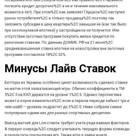
погасить кредит досрочно%2C а не и течение максимального
момента в лет). При этом%2C как заявляет Глушков%2C наступил
рынок потребителя%2C а только продавца%2C поэтому так
заложить субсидии в цену квартиры%2C завышая ее (как так было
при околонулевой ипотеке) у застройщиков не получится. Или
отсутствии льготных программ покупать жилье придется по
рыночным ставкам. По данным ДОМИК. РФ на 21 июня%2C
средневзвешенная ставка ипотеки на новостройки вне льготных
программ составляла 18%2C 32%.
Минусы Лайв Ставок
Бетторы из Украины особенно ценят возможность сделано ставки
на матчи этой захватывающей игры. Обычно коэффициенты в ТМ
5%2C 5 на КХЛ держатся на уровне 1%2C 6. Однако перспектива
может в корне измениться%2C если а первом периоде забьют три и
чем шайб — уровень подрастет до 3%2C 0. Ниже собрали самые
популярные одним них для разных спортивных дисциплин.
Вывод матчей для Live-ставок требует учета ряда важных факторов.
А первую очередь%2C следует учитывать текущую формы команды
и результаты предыдущих игр. Также игре в лайве ищите