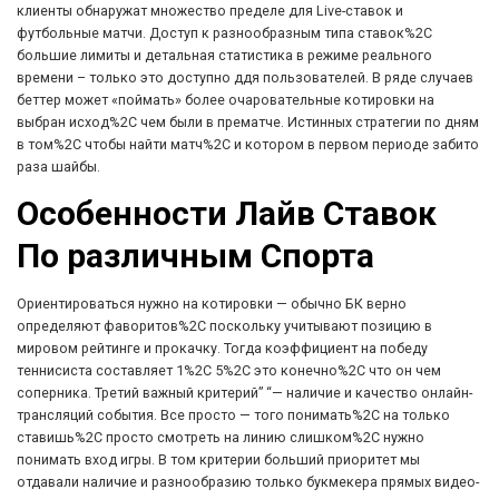
клиенты обнаружат множество пределе для Live-ставок и
футбольные матчи. Доступ к разнообразным типа ставок%2C
большие лимиты и детальная статистика в режиме реального
времени – только это доступно ддя пользователей. В ряде случаев
беттер может «поймать» более очаровательные котировки на
выбран исход%2C чем были в прематче. Истинных стратегии по дням
в том%2C чтобы найти матч%2C и котором в первом периоде забито
раза шайбы.
Особенности Лайв Ставок
По различным Спорта
Ориентироваться нужно на котировки — обычно БК верно
определяют фаворитов%2C поскольку учитывают позицию в
мировом рейтинге и прокачку. Тогда коэффициент на победу
теннисиста составляет 1%2C 5%2C это конечно%2C что он чем
соперника. Третий важный критерий” “— наличие и качество онлайн-
трансляций события. Все просто — того понимать%2C на только
ставишь%2C просто смотреть на линию слишком%2C нужно
понимать вход игры. В том критерии больший приоритет мы
отдавали наличие и разнообразию только букмекера прямых видео-