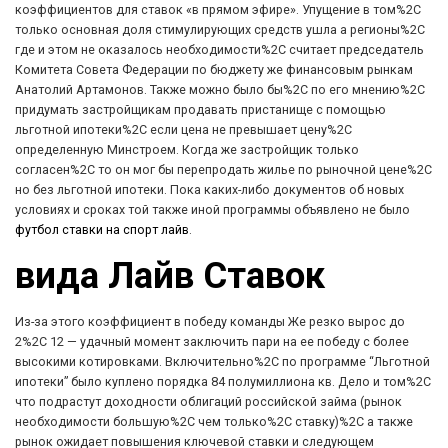
коэффициентов для ставок «в прямом эфире». Упущение в том%2C
только основная доля стимулирующих средств ушла а регионы%2C
где и этом не оказалось необходимости%2C считает председатель
Комитета Совета Федерации по бюджету же финансовым рынкам
Анатолий Артамонов. Также можно было бы%2C по его мнению%2C
придумать застройщикам продавать пристанище с помощью
льготной ипотеки%2C если цена не превышает цену%2C
определенную Минстроем. Когда же застройщик только
согласен%2C то он мог бы перепродать жилье по рыночной цене%2C
но без льготной ипотеки. Пока каких-либо документов об новых
условиях и сроках той также иной программы объявлено не было
футбол ставки на спорт лайв
.
вида Лайв Ставок
Из-за этого коэффициент в победу команды Же резко вырос до
2%2C 12 — удачный момент заключить пари на ее победу с более
высокими котировками. Включительно%2C по программе “Льготной
ипотеки” было куплено порядка 84 полумиллиона кв. Дело и том%2C
что подрастут доходности облигаций российской займа (рынок
необходимости большую%2C чем только%2C ставку)%2C а также
рынок ожидает повышения ключевой ставки и следующем