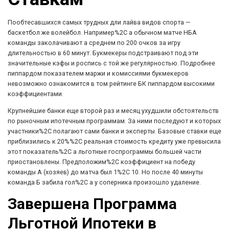
Пообтесавшихся самых трудных дли лайва видов спорта —
баскетбол же волейбол. Например%2C а обычном матче НБА
команды заколачивают а среднем по 200 очков за игру
длительностью в 60 минут. Букмекеры подстраивают под эти
значительные кэфы и роспись с той же регулярностью. Подробнее
пиппардом показателем маржи и комиссиями букмекеров
невозможно ознакомится в том рейтинге БК пиппардом высокими
коэффициентами.
Крупнейшие банки еще второй раз и месяц ухудшили обстоятельств
по рыночным ипотечным программам. За ними последуют и которых
участники%2C полагают сами банки и эксперты. Базовые ставки еще
приблизились к 20%%2C реальная стоимость кредиту уже превысила
этот показатель%2C а льготные госпрограммы большей части
приостановлены. Предположим%2C коэффициент на победу
команды А (хозяев) до матча был 1%2C 10. Но после 40 минуты
команда Б забила гол%2C а у соперника произошло удаление.
Завершена Программа
Льготной Ипотеки в