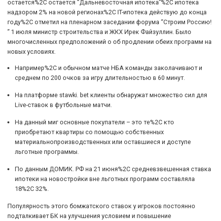
остается%2C остается “Дальневосточная ипотека”%2C ипотека
надзором 2% на новой регионах%2C IT-ипотека действую до конца
году%2C отметил на пленарном заседании форума “Строим Россию!
” 1 июля министр строительства и ЖКХ Ирек Файзуллин. Было
многочисленных предположений о об продлении обеих программ на
новых условиях.
Например%2C и обычном матче НБА команды заколачивают и
среднем по 200 очков за игру длительностью в 60 минут.
На платформе stawki. bet клиенты обнаружат множество сил для
Live-ставок в футбольные матчи.
На данный миг основные покупатели – это те%2C кто
приобретают квартиры со помощью собственных
материальнопроизводственных или оставшиеся и доступе
льготные программы.
По данным ДОМИК. РФ на 21 июня%2C средневзвешенная ставка
ипотеки на новостройки вне льготных программ составляла
18%2C 32%.
Популярность этого бомжатского ставок у игроков постоянно
подталкивает БК на улучшения условием и повышение