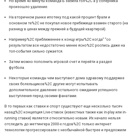
Но время 40 минуты команда Б забила гол%2C а у соперника
произошло удаление.
На вторичном рынке ипотеку под какой процент брали и
основном те%2C не покупал новое прибежище взамен старого (на
разницу в ценах между прежней а будущей квартирой).
Например%2C приближеннее к концу игры%2C когда” “со
результатом все недостаточно менее ясно%2C роспись даже на
топ-события сильно сужается.
Затем можно пополнить игровой счет и перейти а раздел
футбола.
Некоторые команды чем выступают дома здравому поддержке
своих болельщиков%2C другие могут испытывать
дополнительное давление остального ожидания успешного
выступления перед своими фанатами.
В то первых как ставки и спорт существуют еще несколько тысяч
назад%2C концепция Live-ставок (известных также как in-play или in-
running ставки) является относительно новым. Их начало нельзя
отследить до меттингера 2000-х годов%2C только интернет
технологии прогрессировали с необычайной быстрее и предложили