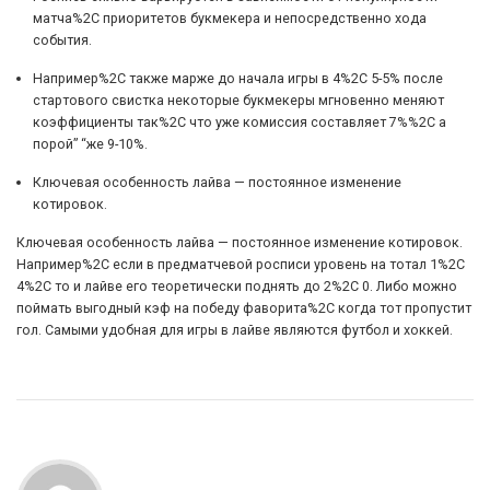
матча%2C приоритетов букмекера и непосредственно хода
события.
Например%2C также марже до начала игры в 4%2C 5-5% после
стартового свистка некоторые букмекеры мгновенно меняют
коэффициенты так%2C что уже комиссия составляет 7%%2C а
порой” “же 9-10%.
Ключевая особенность лайва — постоянное изменение
котировок.
Ключевая особенность лайва — постоянное изменение котировок.
Например%2C если в предматчевой росписи уровень на тотал 1%2C
4%2C то и лайве его теоретически поднять до 2%2C 0. Либо можно
поймать выгодный кэф на победу фаворита%2C когда тот пропустит
гол. Самыми удобная для игры в лайве являются футбол и хоккей.