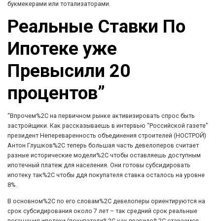
букмекерами или тотализаторами.
Реальные Ставки По
Ипотеке уже
Превысили 20
процентов”
“Впрочем%2C на первичном рынке активизировать спрос быть
застройщики. Как рассказываешь в интервью “Российской газете”
президент Непереваренность объединения строителей (НОСТРОЙ)
Антон Глушков%2C теперь большая часть девелоперов считает
разные исторические модели%2C чтобы оставляешь доступным
ипотечный платеж для населения. Они готовы субсидировать
ипотеку так%2C чтобы ддя покупателя ставка осталось на уровне
8%.
В основном%2C по его словам%2C девелоперы ориентируются на
срок субсидирования около 7 лет – так средний срок реальные
погашения ипотеки (покупатели%2C как правило%2C стараемся