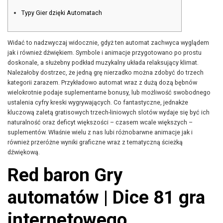
Typy Gier dzięki Automatach
Widać to nadzwyczaj widocznie, gdyż ten automat zachwyca wyglądem
jak i również dźwiękiem. Symbole i animacje przygotowano po prostu
doskonale, a służebny podkład muzykalny układa relaksujący klimat.
Należałoby dostrzec, że jedną grę nierzadko można zdobyć do trzech
kategorii zarazem. Przykładowo automat wraz z dużą dozą bębnów
wielokrotnie podaje suplementarne bonusy, lub możliwość swobodnego
ustalenia cyfry kreski wygrywających.
Co fantastyczne, jednakże
kluczową zaletą gratisowych trzech-liniowych slotów wydaje się być ich
naturalność oraz deficyt większości – czasem wcale większych –
suplementów. Właśnie wielu z nas lubi różnobarwne animacje jak i
również przeróżne wyniki graficzne wraz z tematyczną ścieżką
dźwiękową.
Red baron Gry
automatów | Dice 81 gra
internetowego