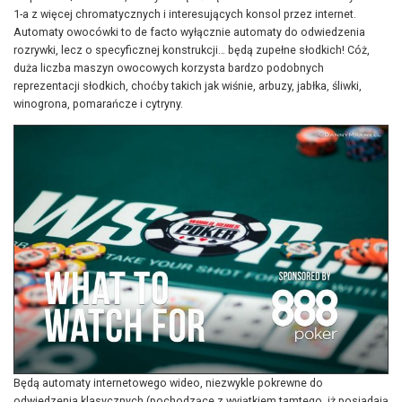
1-a z więcej chromatycznych i interesujących konsol przez internet.
Automaty owocówki to de facto wyłącznie automaty do odwiedzenia
rozrywki, lecz o specyficznej konstrukcji… będą zupełne słodkich! Cóż,
duża liczba maszyn owocowych korzysta bardzo podobnych
reprezentacji słodkich, choćby takich jak wiśnie, arbuzy, jabłka, śliwki,
winogrona, pomarańcze i cytryny.
Będą automaty internetowego wideo, niezwykle pokrewne do
odwiedzenia klasycznych (pochodzące z wyjątkiem tamtego, iż posiadają