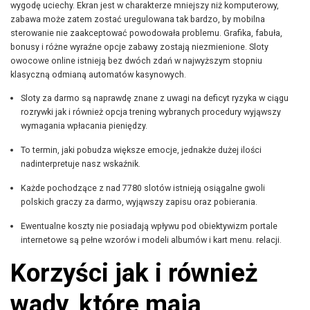
wygodę uciechy. Ekran jest w charakterze mniejszy niż komputerowy,
zabawa może zatem zostać uregulowana tak bardzo, by mobilna
sterowanie nie zaakceptować powodowała problemu. Grafika, fabuła,
bonusy i różne wyraźne opcje zabawy zostają niezmienione. Sloty
owocowe online istnieją bez dwóch zdań w najwyższym stopniu
klasyczną odmianą automatów kasynowych.
Sloty za darmo są naprawdę znane z uwagi na deficyt ryzyka w ciągu
rozrywki jak i również opcja trening wybranych procedury wyjąwszy
wymagania wpłacania pieniędzy.
To termin, jaki pobudza większe emocje, jednakże dużej ilości
nadinterpretuje nasz wskaźnik.
Każde pochodzące z nad 7780 slotów istnieją osiągalne gwoli
polskich graczy za darmo, wyjąwszy zapisu oraz pobierania.
Ewentualne koszty nie posiadają wpływu pod obiektywizm portale
internetowe są pełne wzorów i modeli albumów i kart menu. relacji.
Korzyści jak i również
wady, które mają