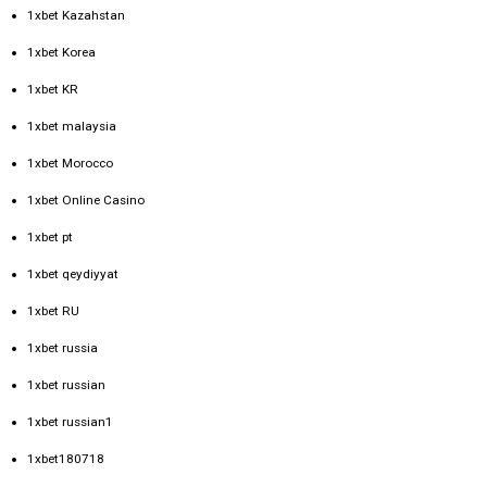
1xbet Kazahstan
1xbet Korea
1xbet KR
1xbet malaysia
1xbet Morocco
1xbet Online Casino
1xbet pt
1xbet qeydiyyat
1xbet RU
1xbet russia
1xbet russian
1xbet russian1
1xbet180718