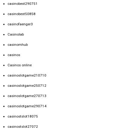
casinobest290751
casinobest50858
casinofaenger3
Casinolab
casinomhub
casinos
Casinos online
casinoslotgame210710
casinoslotgame250712
casinoslotgame270713
casinoslotgame290714
casinostslot18075
casinostslot27072