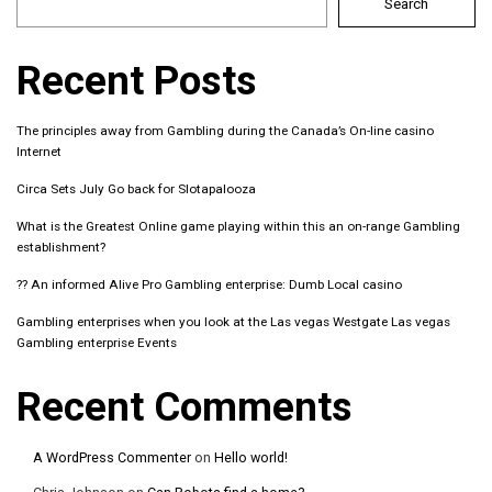
Search
Recent Posts
The principles away from Gambling during the Canada’s On-line casino
Internet
Circa Sets July Go back for Slotapalooza
What is the Greatest Online game playing within this an on-range Gambling
establishment?
?? An informed Alive Pro Gambling enterprise: Dumb Local casino
Gambling enterprises when you look at the Las vegas Westgate Las vegas
Gambling enterprise Events
Recent Comments
A WordPress Commenter
on
Hello world!