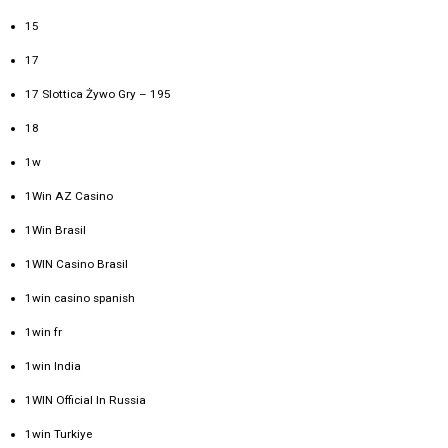
15
17
17 Slottica Żywo Gry – 195
18
1w
1Win AZ Casino
1Win Brasil
1WIN Casino Brasil
1win casino spanish
1win fr
1win India
1WIN Official In Russia
1win Turkiye