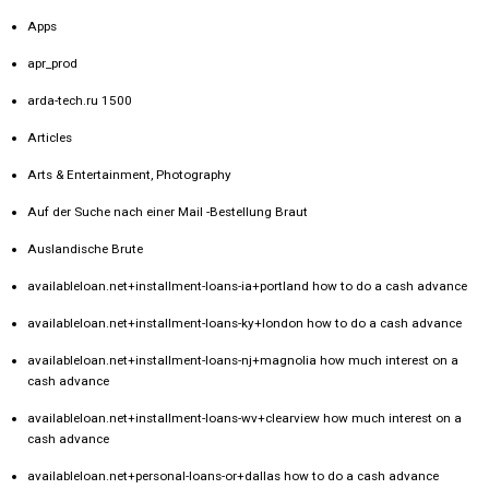
Apps
apr_prod
arda-tech.ru 1500
Articles
Arts & Entertainment, Photography
Auf der Suche nach einer Mail -Bestellung Braut
Auslandische Brute
availableloan.net+installment-loans-ia+portland how to do a cash advance
availableloan.net+installment-loans-ky+london how to do a cash advance
availableloan.net+installment-loans-nj+magnolia how much interest on a
cash advance
availableloan.net+installment-loans-wv+clearview how much interest on a
cash advance
availableloan.net+personal-loans-or+dallas how to do a cash advance