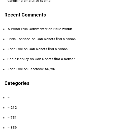
Gambling enterprise Events
Recent Comments
A WordPress Commenter
on
Hello world!
Chris Johnson
on
Can Robots find a home?
John Doe
on
Can Robots find a home?
Eddie Barkley
on
Can Robots find a home?
John Doe
on
Facebook AR/VR
Categories
–
– 212
– 751
– 859