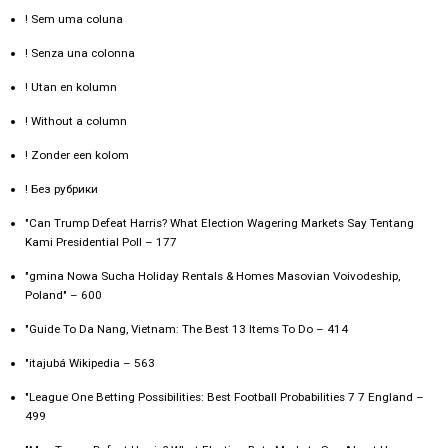
! Sem uma coluna
! Senza una colonna
! Utan en kolumn
! Without a column
! Zonder een kolom
! Без рубрики
"Can Trump Defeat Harris? What Election Wagering Markets Say Tentang
Kami Presidential Poll – 177
"gmina Nowa Sucha Holiday Rentals & Homes Masovian Voivodeship,
Poland" – 600
"Guide To Da Nang, Vietnam: The Best 13 Items To Do – 414
"itajubá Wikipedia – 563
"League One Betting Possibilities: Best Football Probabilities 7 7 England –
499