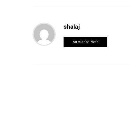
shalaj
All Author Posts