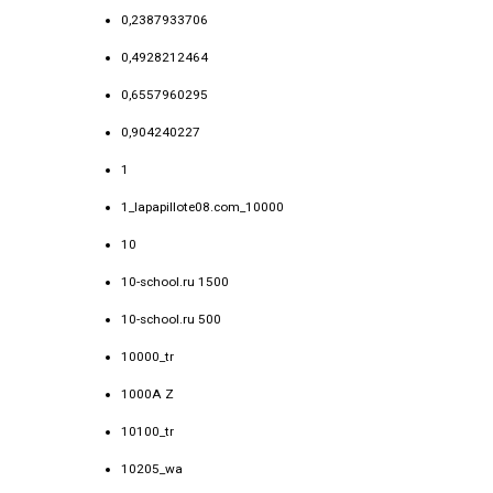
0,2387933706
0,4928212464
0,6557960295
0,904240227
1
1_lapapillote08.com_10000
10
10-school.ru 1500
10-school.ru 500
10000_tr
1000A Z
10100_tr
10205_wa