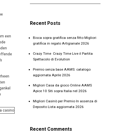
uw
Recent Posts
ium een
Bisca sopra gratifica senza fitto Migliori
mede
gratifica in regalo Artigianale 2026
enden
Crazy Time ️ Crazy Time Live il Partita
effende
Spettacolo di Evolution
’s
Premio senza base AAMS: catalogo
aggiornata Aprile 2026
erheen
ten
Migliori Casa da gioco Online AAMS
 genkel
Apice 10 Siti sopra Italia nel 2026
n
Migliori Casinò per Premio In assenza di
Deposito Lista aggiornata 2026
Recent Comments