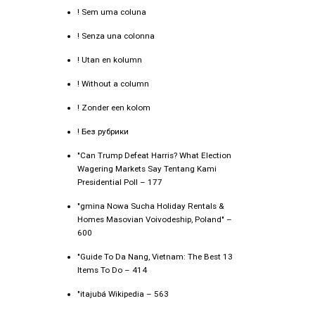
! Sem uma coluna
! Senza una colonna
! Utan en kolumn
! Without a column
! Zonder een kolom
! Без рубрики
"Can Trump Defeat Harris? What Election
Wagering Markets Say Tentang Kami
Presidential Poll – 177
"gmina Nowa Sucha Holiday Rentals &
Homes Masovian Voivodeship, Poland" –
600
"Guide To Da Nang, Vietnam: The Best 13
Items To Do – 414
"itajubá Wikipedia – 563