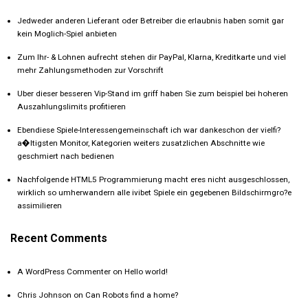
Jedweder anderen Lieferant oder Betreiber die erlaubnis haben somit gar
kein Moglich-Spiel anbieten
Zum Ihr- & Lohnen aufrecht stehen dir PayPal, Klarna, Kreditkarte und viel
mehr Zahlungsmethoden zur Vorschrift
Uber dieser besseren Vip-Stand im griff haben Sie zum beispiel bei hoheren
Auszahlungslimits profitieren
Ebendiese Spiele-Interessengemeinschaft ich war dankeschon der vielfi?
a�ltigsten Monitor, Kategorien weiters zusatzlichen Abschnitte wie
geschmiert nach bedienen
Nachfolgende HTML5 Programmierung macht eres nicht ausgeschlossen,
wirklich so umherwandern alle ivibet Spiele ein gegebenen Bildschirmgro?e
assimilieren
Recent Comments
A WordPress Commenter
on
Hello world!
Chris Johnson
on
Can Robots find a home?