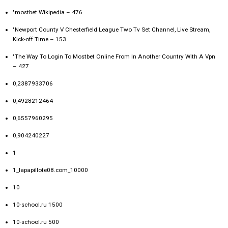
"mostbet Wikipedia – 476
"Newport County V Chesterfield League Two Tv Set Channel, Live Stream,
Kick-off Time – 153
"The Way To Login To Mostbet Online From In Another Country With A Vpn
– 427
0,2387933706
0,4928212464
0,6557960295
0,904240227
1
1_lapapillote08.com_10000
10
10-school.ru 1500
10-school.ru 500