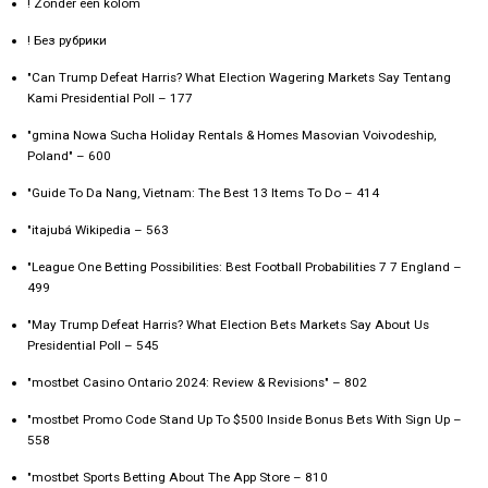
! Zonder een kolom
! Без рубрики
"Can Trump Defeat Harris? What Election Wagering Markets Say Tentang
Kami Presidential Poll – 177
"gmina Nowa Sucha Holiday Rentals & Homes Masovian Voivodeship,
Poland" – 600
"Guide To Da Nang, Vietnam: The Best 13 Items To Do – 414
"itajubá Wikipedia – 563
"League One Betting Possibilities: Best Football Probabilities 7 7 England –
499
"May Trump Defeat Harris? What Election Bets Markets Say About Us
Presidential Poll – 545
"mostbet Casino Ontario 2024: Review & Revisions" – 802
"mostbet Promo Code Stand Up To $500 Inside Bonus Bets With Sign Up –
558
"‎mostbet Sports Betting About The App Store – 810