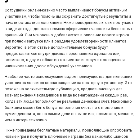
Сотрудники онлайн-казино часто выплачивают бонусы активным
участникам, чтобы помочь им сохранить достигнутые результаты и
начать оставаться лояльными. Нижеприведенные льготы поступают
в виде дохода, дополнительных сферических часов или бесплатных
вращений. Они мгновенно добавляются в описание нового игрока
при полной загрузке или в разделе удовлетворенности клиентов.
Вероятно, в этой статье дополнительные бонусы будут
предоставляться внутри движка персональных журналов или,
возможно, в других областях в качестве инструментов оценки и
инициирования досок обсуждений участников.
Наиболее часто используемым видом преимущества для нынешних
участников является вознаграждение за повторную установку. Это
похоже на восхитительную публикацию, предназначенную для
вознаграждения вкладчиков в виде вознаграждений каждый раз,
когда эти люди пополняют ее реальный денежный счет. Насколько
большим может быть бонус пополнения счета по отношению к
сумме депозита, но на самом деле он выше или, возможно, меньше,
чем в интернет-казино.
Ниже приведены бесплатные материалы, позволяющие опробовать
новые игры и получить ключевые награды без каких-либо шансов