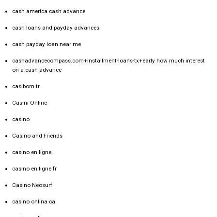
cash america cash advance
cash loans and payday advances
cash payday loan near me
cashadvancecompass.com+installment-loans-tx+early how much interest
on a cash advance
casibom tr
Casini Online
casino
Casino and Friends
casino en ligne
casino en ligne fr
Casino Neosurf
casino onlina ca