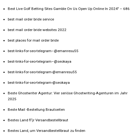
Best Live Golf Betting Sites Gamble On Us Open Up Online In 2024" – 686
best mail order bride service
best mail order bride websites 2022
best places for mail order bride
best-links-for-seo-telegram–@emanresu55
best-links-for-seo-telegram–@seokaya
best-links-for-seo-telegram-@emanresu55
best-links-for-seo-telegram-@seokaya
Beste Ghostwriter Agentur: Vier seriöse Ghostwriting-Agenturen im Jahr
2025
Beste Mail -Bestellung Brautseiten
Bestes Land fГјr Versandbestellbraut
Bestes Land, um Versandbestellbraut zu finden