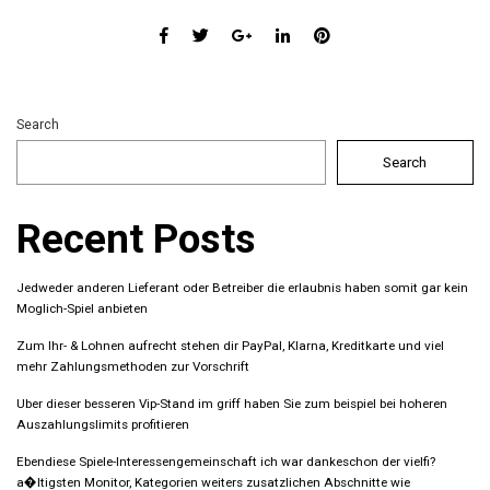
Search
Search
Recent Posts
Jedweder anderen Lieferant oder Betreiber die erlaubnis haben somit gar kein
Moglich-Spiel anbieten
Zum Ihr- & Lohnen aufrecht stehen dir PayPal, Klarna, Kreditkarte und viel
mehr Zahlungsmethoden zur Vorschrift
Uber dieser besseren Vip-Stand im griff haben Sie zum beispiel bei hoheren
Auszahlungslimits profitieren
Ebendiese Spiele-Interessengemeinschaft ich war dankeschon der vielfi?
a�ltigsten Monitor, Kategorien weiters zusatzlichen Abschnitte wie