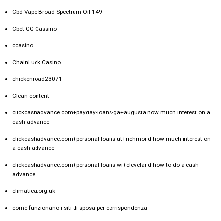
Cbd Vape Broad Spectrum Oil 149
Cbet GG Cassino
ccasino
ChainLuck Casino
chickenroad23071
Clean content
clickcashadvance.com+payday-loans-ga+augusta how much interest on a
cash advance
clickcashadvance.com+personal-loans-ut+richmond how much interest on
a cash advance
clickcashadvance.com+personal-loans-wi+cleveland how to do a cash
advance
climatica.org.uk
come funzionano i siti di sposa per corrispondenza