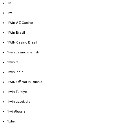
18
1w
1Win AZ Casino
1Win Brasil
1WIN Casino Brasil
1win casino spanish
1win fr
1win India
1WIN Official In Russia
1win Turkiye
1win uzbekistan
1winRussia
1xbet