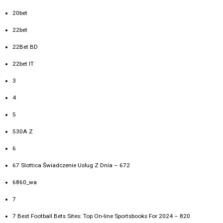
20bet
22bet
22Bet BD
22bet IT
3
4
5
530A Z
6
67 Slottica Świadczenie Usług Z Dnia – 672
6860_wa
7
7 Best Football Bets Sites: Top On-line Sportsbooks For 2024 – 820