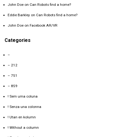
John Doe
on
Can Robots find a home?
Eddie Barkley
on
Can Robots find a home?
John Doe
on
Facebook AR/VR
Categories
–
– 212
– 751
– 859
! Sem uma coluna
! Senza una colonna
! Utan en kolumn
! Without a column