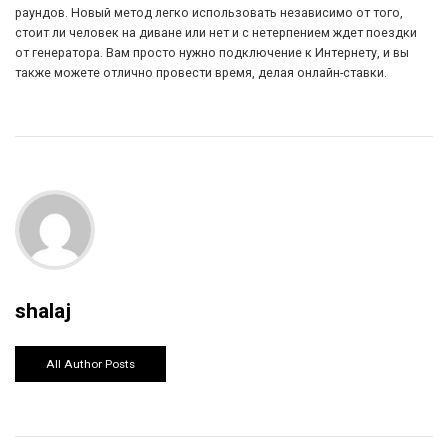
раундов. Новый метод легко использовать независимо от того,
стоит ли человек на диване или нет и с нетерпением ждет поездки
от генератора. Вам просто нужно подключение к Интернету, и вы
также можете отлично провести время, делая онлайн-ставки.
shalaj
All Author Posts