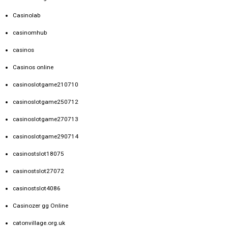
Casinolab
casinomhub
casinos
Casinos online
casinoslotgame210710
casinoslotgame250712
casinoslotgame270713
casinoslotgame290714
casinostslot18075
casinostslot27072
casinostslot4086
Casinozer gg Online
catonvillage.org.uk