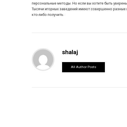
персональные методы. Но если вы хотите быть уверены
Тысячи игорных заведений имеют совершенно разные п
кто-либо получить.
shalaj
All Author Posts