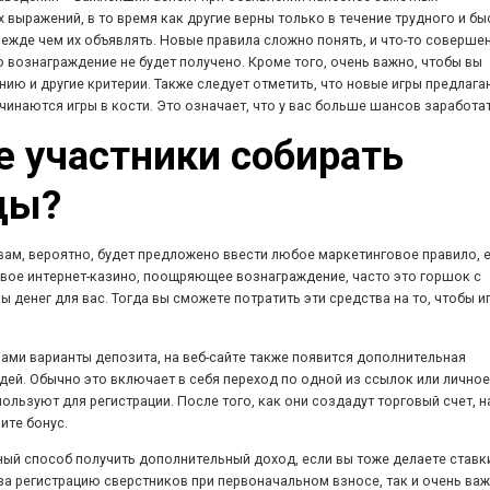
выражений, в то время как другие верны только в течение трудного и бы
режде чем их объявлять. Новые правила сложно понять, и что-то соверше
о вознаграждение не будет получено. Кроме того, очень важно, чтобы вы
ию и другие критерии. Также следует отметить, что новые игры предлага
чинаются игры в кости. Это означает, что у вас больше шансов заработат
 участники собирать
ды?
вам, вероятно, будет предложено ввести любое маркетинговое правило, 
новое интернет-казино, поощряющее вознаграждение, часто это горшок с
енег для вас. Тогда вы сможете потратить эти средства на то, чтобы иг
ами варианты депозита, на веб-сайте также появится дополнительная
й. Обычно это включает в себя переход по одной из ссылок или личное
льзуют для регистрации. После того, как они создадут торговый счет, н
ите бонус.
ный способ получить дополнительный доход, если вы тоже делаете ставк
 за регистрацию сверстников при первоначальном взносе, так и очень ва