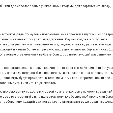
бными для использования уникальными кодами для азартных игр.
Люди,
участников ряда стимулов и положительных аспектов запуска. Они совер
рацию и начинают покупать предложения. Случаи, когда вы получаете
ства для участников с повышенным доходом, а также другие преимущест
ых людей и начать более актуальную вашу деятельность. Однако их необ
дить новые ограничения и выбрать бонус, соответствующий разрешению 
е вознаграждения в онлайн-казино, — это срок его действия. Эти бонусы
а, и эти люди недавно были исключены, и их нельзя снова описать. Люб
какие игры будут проходить в течение многих лет. Например, почти все 
тованные игры или игры с джекпотом.
ество рекламных средств в игровой комнате, которые приносят реальный
ло
все это утроенный выигрыш в этом порядке бесплатной прокрутки бара
м требованиям каждый раз, когда кто-то выигрывает ваши реальные ден