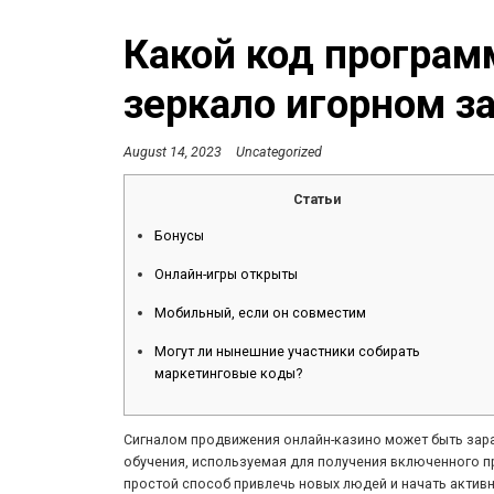
Какой код програм
зеркало игорном з
August 14, 2023
Uncategorized
Статьи
Бонусы
Онлайн-игры открыты
Мобильный, если он совместим
Могут ли нынешние участники собирать
маркетинговые коды?
Сигналом продвижения онлайн-казино может быть зара
обучения, используемая для получения включенного 
простой способ привлечь новых людей и начать активн