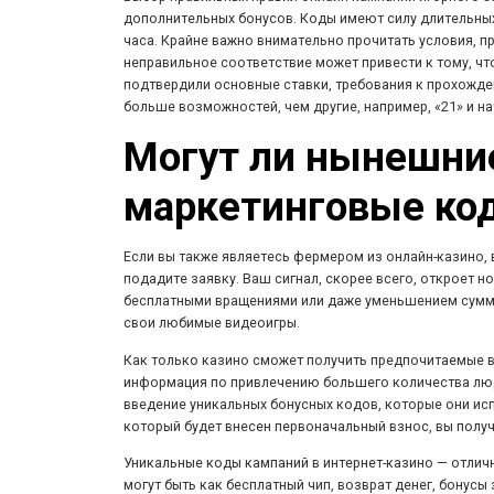
дополнительных бонусов. Коды имеют силу длительных 
часа. Крайне важно внимательно прочитать условия, п
неправильное соответствие может привести к тому, чт
подтвердили основные ставки, требования к прохожден
больше возможностей, чем другие, например, «21» и на
Могут ли нынешние
маркетинговые ко
Если вы также являетесь фермером из онлайн-казино, 
подадите заявку. Ваш сигнал, скорее всего, откроет 
бесплатными вращениями или даже уменьшением суммы д
свои любимые видеоигры.
Как только казино сможет получить предпочитаемые в
информация по привлечению большего количества люде
введение уникальных бонусных кодов, которые они испо
который будет внесен первоначальный взнос, вы получ
Уникальные коды кампаний в интернет-казино — отлич
могут быть как бесплатный чип, возврат денег, бонусы