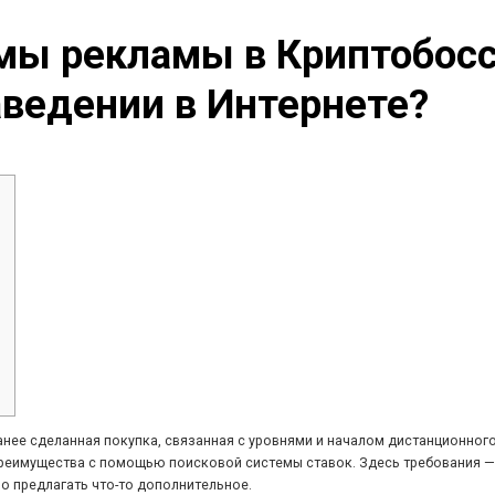
мы рекламы в Криптобос
аведении в Интернете?
нее сделанная покупка, связанная с уровнями и началом дистанционног
преимущества с помощью поисковой системы ставок. Здесь требования —
о предлагать что-то дополнительное.