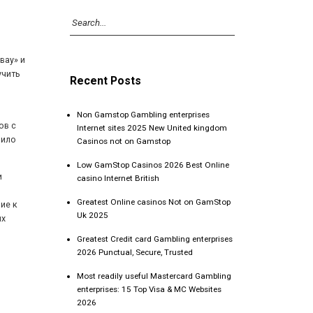
вау» и
учить
Recent Posts
Non Gamstop Gambling enterprises
ов с
Internet sites 2025 New United kingdom
вило
Casinos not on Gamstop
Low GamStop Casinos 2026 Best Online
и
casino Internet British
Greatest Online casinos Not on GamStop
ие к
Uk 2025
их
Greatest Credit card Gambling enterprises
2026 Punctual, Secure, Trusted
Most readily useful Mastercard Gambling
enterprises: 15 Top Visa & MC Websites
2026