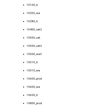
10100_tr
10205_wa
10280_tr
10400_sat2
10500_sat
10500_sat2
10500_wa3
10510_tr
10510_wa
10600_prod
10600_wa
10650_tr
10800_prod