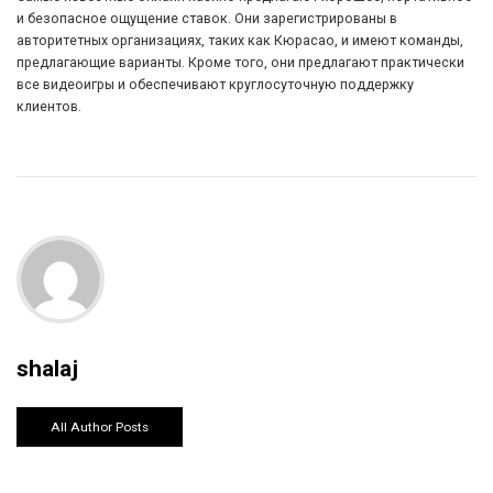
и безопасное ощущение ставок. Они зарегистрированы в
авторитетных организациях, таких как Кюрасао, и имеют команды,
предлагающие варианты. Кроме того, они предлагают практически
все видеоигры и обеспечивают круглосуточную поддержку
клиентов.
shalaj
All Author Posts