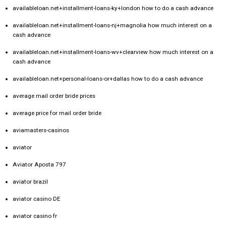
availableloan.net+installment-loans-ky+london how to do a cash advance
availableloan.net+installment-loans-nj+magnolia how much interest on a
cash advance
availableloan.net+installment-loans-wv+clearview how much interest on a
cash advance
availableloan.net+personal-loans-or+dallas how to do a cash advance
average mail order bride prices
average price for mail order bride
aviamasters-casinos
aviator
Aviator Aposta 797
aviator brazil
aviator casino DE
aviator casino fr