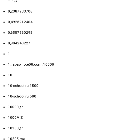
– 427
0,2387933706
0,4928212464
0,6557960295
0,904240227
1
1_lapapillote08.com_10000
10
10-school.ru 1500
10-school.ru 500
10000_tr
1000A Z
10100_tr
10205_wa