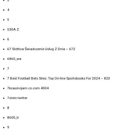
3
4
5
530A Z
6
67 Slottica Świadczenie Usług Z Dnia – 672
6860_wa
7
7 Best Football Bets Sites: Top On-line Sportsbooks For 2024 – 820
7kcasinojam.co.com 4004
7slots twitter
8
8600_tr
9