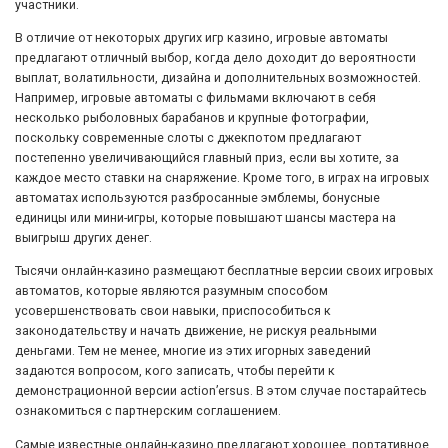
участники.
В отличие от некоторых других игр казино, игровые автоматы
предлагают отличный выбор, когда дело доходит до вероятности
выплат, волатильности, дизайна и дополнительных возможностей.
Например, игровые автоматы с фильмами включают в себя
несколько рыболовных барабанов и крупные фотографии,
поскольку современные слоты с джекпотом предлагают
постепенно увеличивающийся главный приз, если вы хотите, за
каждое место ставки на снаряжение. Кроме того, в играх на игровых
автоматах используются разбросанные эмблемы, бонусные
единицы или мини-игры, которые повышают шансы мастера на
выигрыш других денег.
Тысячи онлайн-казино размещают бесплатные версии своих игровых
автоматов, которые являются разумным способом
усовершенствовать свои навыки, приспособиться к
законодательству и начать движение, не рискуя реальными
деньгами. Тем не менее, многие из этих игорных заведений
задаются вопросом, кого записать, чтобы перейти к
демонстрационной версии action’ersus. В этом случае постарайтесь
ознакомиться с партнерским соглашением.
Самые известные онлайн-казино предлагают хорошее, портативное