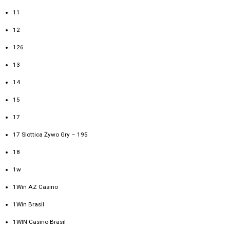
11
12
126
13
14
15
17
17 Slottica Żywo Gry – 195
18
1w
1Win AZ Casino
1Win Brasil
1WIN Casino Brasil