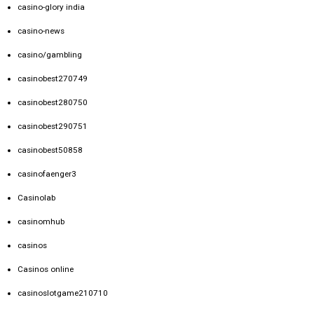
casino-glory india
casino-news
casino/gambling
casinobest270749
casinobest280750
casinobest290751
casinobest50858
casinofaenger3
Casinolab
casinomhub
casinos
Casinos online
casinoslotgame210710