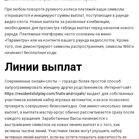
При любом повороте рулевого колеса платежей ваши символы
открываются и инициируют суммы выплат, поступающие в раунде
видео-слота. Новые выплаты за различные комбинации,
необходимые для просмотра таблицы выплат перед началом нового
раунда. Платежные платформы часто основаны на меню
«Параметры» или на контенте вашего раунда видеослотов. Кроме
того, они демонстрируют символы распространения, символы Wild и
начинают бесплатные ходы.
Линии выплат
Современные онлайн-слоты — гораздо более простой способ
запрограммировать женщину других родственников. Интернет-сайт
https://residentslotplay.com/fruits-and-royals/
выдает для собственных
участников великий набор игровых автоматов, и их все позволено
проверять совершенно безвозмездно. Они имеют несколько линий
выплат, а выплата мастер-эрсус обычно рассчитывается сразу после
каждого вращения. Заработанные баксы начинаются с
выстраивания символов на новых линиях выплат и с того, как
активны тысячи линий. Участники также могут улучшить набор
активных линий выплат, если вы хотите повысить вероятность их