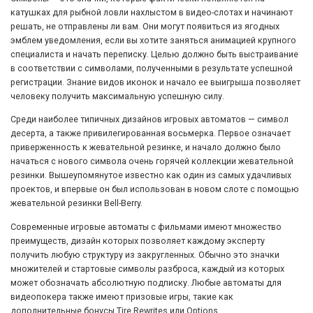
катушках для рыбной ловли нахлыстом в видео-слотах и ​​начинают
решать, не отправлены ли вам. Они могут появиться из ягодных
эмблем уведомления, если вы хотите заняться анимацией крупного
специалиста и начать переписку. Целью должно быть выстраивание
в соответствии с символами, полученными в результате успешной
регистрации. Знание видов иконок и начало ее выигрыша позволяет
человеку получить максимальную успешную силу.
Среди наиболее типичных дизайнов игровых автоматов — символ
десерта, а также привилегированная восьмерка. Первое означает
приверженность к жевательной резинке, и начало должно было
начаться с нового символа очень горячей коллекции жевательной
резинки. Вышеупомянутое известно как один из самых удачливых
проектов, и впервые он был использован в новом слоте с помощью
жевательной резинки Bell-Berry.
Современные игровые автоматы с фильмами имеют множество
преимуществ, дизайн которых позволяет каждому эксперту
получить любую структуру из закругленных. Обычно это значки
множителей и стартовые символы разброса, каждый из которых
может обозначать абсолютную подписку. Любые автоматы для
видеопокера также имеют призовые игры, такие как
дополнительные бонусы Tire Rewrites или Options.