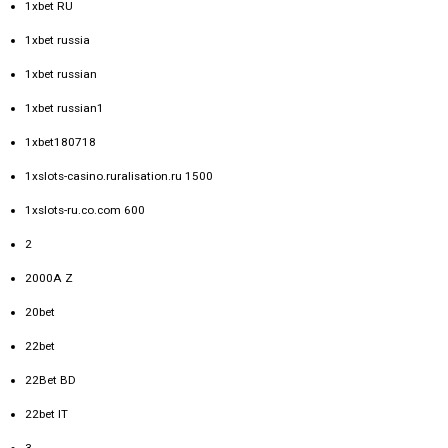
1xbet RU
1xbet russia
1xbet russian
1xbet russian1
1xbet180718
1xslots-casino.ruralisation.ru 1500
1xslots-ru.co.com 600
2
2000A Z
20bet
22bet
22Bet BD
22bet IT