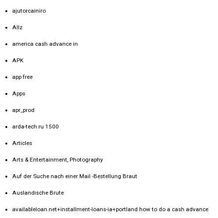
ajutorcainiro
Allz
america cash advance in
APK
app free
Apps
apr_prod
arda-tech.ru 1500
Articles
Arts & Entertainment, Photography
Auf der Suche nach einer Mail -Bestellung Braut
Auslandische Brute
availableloan.net+installment-loans-ia+portland how to do a cash advance