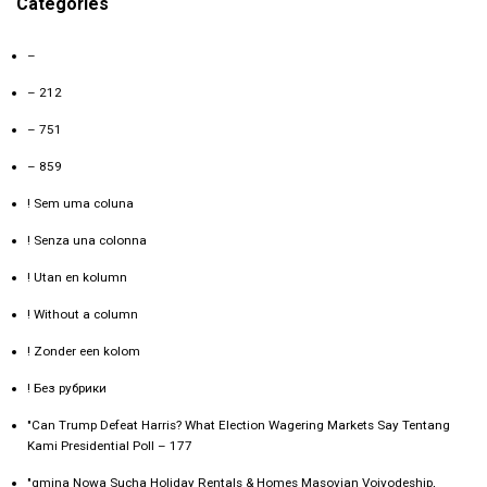
Categories
–
– 212
– 751
– 859
! Sem uma coluna
! Senza una colonna
! Utan en kolumn
! Without a column
! Zonder een kolom
! Без рубрики
"Can Trump Defeat Harris? What Election Wagering Markets Say Tentang
Kami Presidential Poll – 177
"gmina Nowa Sucha Holiday Rentals & Homes Masovian Voivodeship,