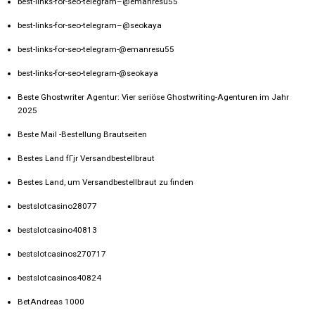
best-links-for-seo-telegram–@emanresu55
best-links-for-seo-telegram–@seokaya
best-links-for-seo-telegram-@emanresu55
best-links-for-seo-telegram-@seokaya
Beste Ghostwriter Agentur: Vier seriöse Ghostwriting-Agenturen im Jahr
2025
Beste Mail -Bestellung Brautseiten
Bestes Land fГјr Versandbestellbraut
Bestes Land, um Versandbestellbraut zu finden
bestslotcasino28077
bestslotcasino40813
bestslotcasinos270717
bestslotcasinos40824
BetAndreas 1000