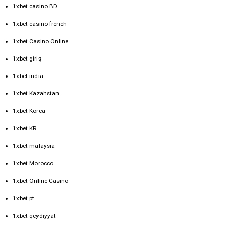
1xbet casino BD
1xbet casino french
1xbet Casino Online
1xbet giriş
1xbet india
1xbet Kazahstan
1xbet Korea
1xbet KR
1xbet malaysia
1xbet Morocco
1xbet Online Casino
1xbet pt
1xbet qeydiyyat