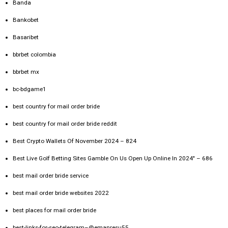
Banda
Bankobet
Basaribet
bbrbet colombia
bbrbet mx
bc-bdgame1
best country for mail order bride
best country for mail order bride reddit
Best Crypto Wallets Of November 2024 – 824
Best Live Golf Betting Sites Gamble On Us Open Up Online In 2024" – 686
best mail order bride service
best mail order bride websites 2022
best places for mail order bride
best-links-for-seo-telegram–@emanresu55