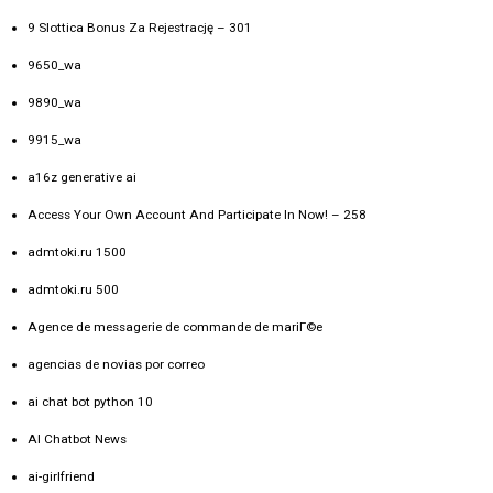
9 Slottica Bonus Za Rejestrację – 301
9650_wa
9890_wa
9915_wa
a16z generative ai
Access Your Own Account And Participate In Now! – 258
admtoki.ru 1500
admtoki.ru 500
Agence de messagerie de commande de mariГ©e
agencias de novias por correo
ai chat bot python 10
AI Chatbot News
ai-girlfriend