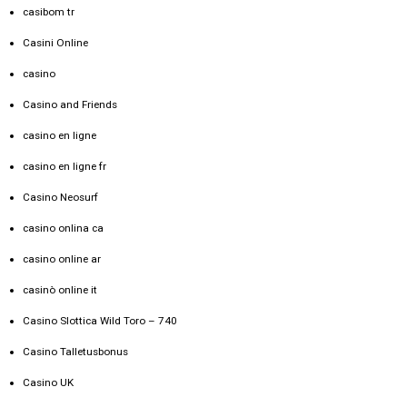
casibom tr
Casini Online
casino
Casino and Friends
casino en ligne
casino en ligne fr
Casino Neosurf
casino onlina ca
casino online ar
casinò online it
Casino Slottica Wild Toro – 740
Casino Talletusbonus
Casino UK