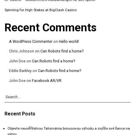
Spinning for High Stakes at BigClash Casino
Recent Comments
A WordPress Commenter
on
Hello world!
Chris Johnson
on
Can Robots find a home?
John Doe
on
Can Robots find a home?
Eddie Barkley
on
Can Robots find a home?
John Doe
on
Facebook AR/VR
Recent Posts
Objevte neuvěřitelnou Talismánia bonusovou výhodu a zvýšte své šance na
výhru