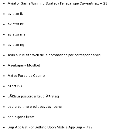
Aviator Game Winning Strategy Генераторе Случайных – 28
aviator IN
aviator ke
aviator mz
aviator ng
Avis sur le site Web de la commande par correspondance
Azerbajany Mostbet
Aztec Paradise Casino
b1bet BR
bÃ¤sta postorder brudfÃ¶retag
bad credit no credit payday loans
bahis-şans-fırsat
Baji App Get For Betting Upon Mobile App Baji – 799