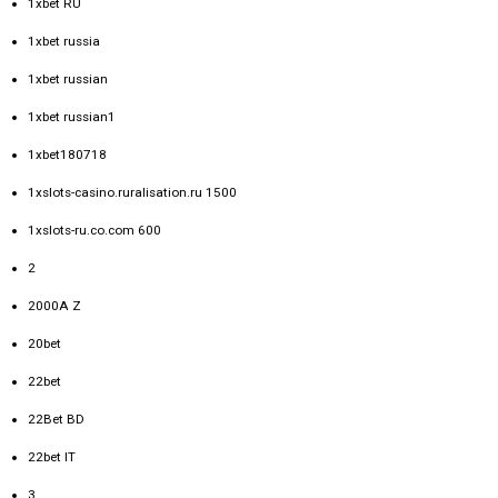
1xbet RU
1xbet russia
1xbet russian
1xbet russian1
1xbet180718
1xslots-casino.ruralisation.ru 1500
1xslots-ru.co.com 600
2
2000A Z
20bet
22bet
22Bet BD
22bet IT
3