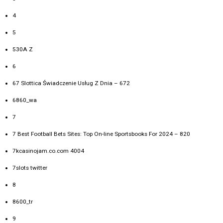
4
5
530A Z
6
67 Slottica Świadczenie Usług Z Dnia – 672
6860_wa
7
7 Best Football Bets Sites: Top On-line Sportsbooks For 2024 – 820
7kcasinojam.co.com 4004
7slots twitter
8
8600_tr
9