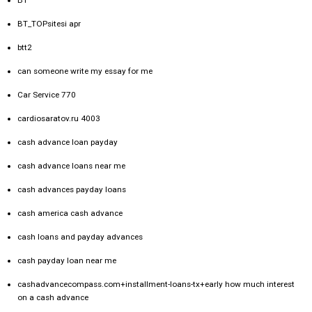
BT_TOPsitesi apr
btt2
can someone write my essay for me
Car Service 770
cardiosaratov.ru 4003
cash advance loan payday
cash advance loans near me
cash advances payday loans
cash america cash advance
cash loans and payday advances
cash payday loan near me
cashadvancecompass.com+installment-loans-tx+early how much interest
on a cash advance