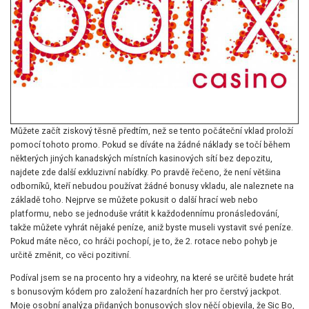
Můžete začít ziskový těsně předtím, než se tento počáteční vklad proloží
pomocí tohoto promo. Pokud se díváte na žádné náklady se točí během
některých jiných kanadských místních kasinových sítí bez depozitu,
najdete zde další exkluzivní nabídky. Po pravdě řečeno, že není většina
odborníků, kteří nebudou používat žádné bonusy vkladu, ale naleznete na
základě toho. Nejprve se můžete pokusit o další hrací web nebo
platformu, nebo se jednoduše vrátit k každodennímu pronásledování,
takže můžete vyhrát nějaké peníze, aniž byste museli vystavit své peníze.
Pokud máte něco, co hráči pochopí, je to, že 2. rotace nebo pohyb je
určitě změnit, co věci pozitivní.
Podíval jsem se na procento hry a videohry, na které se určitě budete hrát
s bonusovým kódem pro založení hazardních her pro čerstvý jackpot.
Moje osobní analýza přidaných bonusových slov něčí objevila, že Sic Bo,