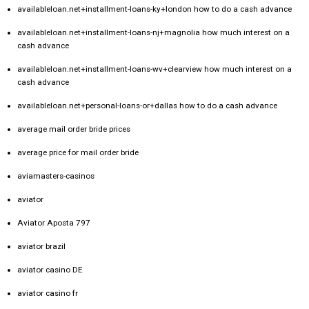
availableloan.net+installment-loans-ky+london how to do a cash advance
availableloan.net+installment-loans-nj+magnolia how much interest on a
cash advance
availableloan.net+installment-loans-wv+clearview how much interest on a
cash advance
availableloan.net+personal-loans-or+dallas how to do a cash advance
average mail order bride prices
average price for mail order bride
aviamasters-casinos
aviator
Aviator Aposta 797
aviator brazil
aviator casino DE
aviator casino fr