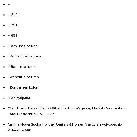
–
– 212
– 751
– 859
! Sem uma coluna
! Senza una colonna
! Utan en kolumn
! Without a column
! Zonder een kolom
! Без рубрики
"Can Trump Defeat Harris? What Election Wagering Markets Say Tentang
Kami Presidential Poll – 177
"gmina Nowa Sucha Holiday Rentals & Homes Masovian Voivodeship,
Poland" – 600