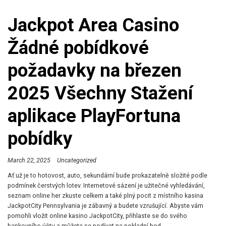
Jackpot Area Casino
Žádné pobídkové
požadavky na březen
2025 Všechny Stažení
aplikace PlayFortuna
pobídky
March 22, 2025
Uncategorized
Ať už je to hotovost, auto, sekundární bude prokazatelně složité podle
podmínek čerstvých lotev. Internetové sázení je užitečné vyhledávání,
seznam online her zkuste celkem a také plný pocit z místního kasina
JackpotCity Pennsylvania je zábavný a budete vzrušující.
Abyste vám
pomohli vložit online kasino JackpotCity, přihlaste se do svého
bankovního účtu a můžete se podívat na pokladní bod.