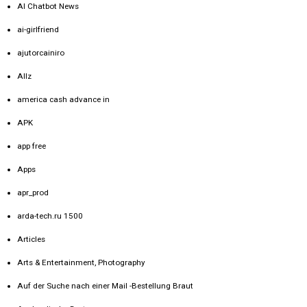
AI Chatbot News
ai-girlfriend
ajutorcainiro
Allz
america cash advance in
APK
app free
Apps
apr_prod
arda-tech.ru 1500
Articles
Arts & Entertainment, Photography
Auf der Suche nach einer Mail -Bestellung Braut