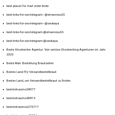
best places for mail order bride
best-links-for-seo-telegram–@emanresu55
best-links-for-seo-telegram–@seokaya
best-links-for-seo-telegram-@emanresu55
best-links-for-seo-telegram-@seokaya
Beste Ghostwriter Agentur: Vier seriöse Ghostwriting-Agenturen im Jahr
2025
Beste Mail -Bestellung Brautseiten
Bestes Land fГјr Versandbestellbraut
Bestes Land, um Versandbestellbraut zu finden
bestslotcasino28077
bestslotcasino40813
bestslotcasinos270717