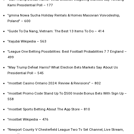
Kami Presidential Poll – 177
"gmina Nowa Sucha Holiday Rentals & Homes Masovian Voivodeship,
Poland" – 600
"Guide To Da Nang, Vietnam: The Best 13 Items To Do – 414
"itajubá Wikipedia – 563
"League One Betting Possibilities: Best Football Probabilities 7 7 England –
499
"May Trump Defeat Harris? What Election Bets Markets Say About Us
Presidential Poll – 545
"mostbet Casino Ontario 2024: Review & Revisions" – 802
"mostbet Promo Code Stand Up To $500 Inside Bonus Bets With Sign Up –
558
"‎mostbet Sports Betting About The App Store – 810
"mostbet Wikipedia – 476
"Newport County V Chesterfield League Two Tv Set Channel, Live Stream,