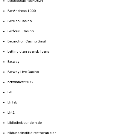
bestslotcasinos40824
BetAndreas 1000
Betcleo Casino
Betfouru Casino
Betmotion Casino Basil
betting utan svensk licens
Betway
Betway Live Casino
betwinner22072
BH
bh feb
bht2
bibliothek-sundern.de
bildungsinstitut-reittherapie.de