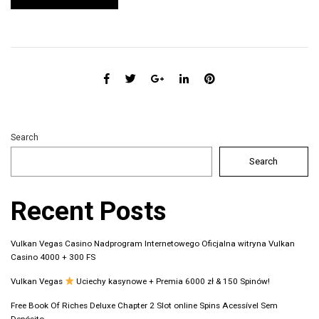
Search
Search
Recent Posts
Vulkan Vegas Casino Nadprogram Internetowego Oficjalna witryna Vulkan
Casino 4000 + 300 FS
Vulkan Vegas
Uciechy kasynowe + Premia 6000 zł & 150 Spinów!
Free Book Of Riches Deluxe Chapter 2 Slot online Spins Acessível Sem
Depósito