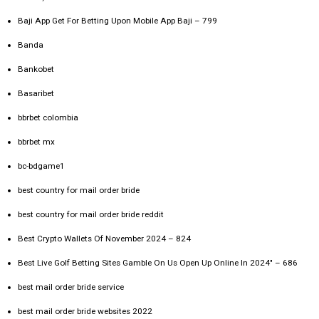
Baji App Get For Betting Upon Mobile App Baji – 799
Banda
Bankobet
Basaribet
bbrbet colombia
bbrbet mx
bc-bdgame1
best country for mail order bride
best country for mail order bride reddit
Best Crypto Wallets Of November 2024 – 824
Best Live Golf Betting Sites Gamble On Us Open Up Online In 2024" – 686
best mail order bride service
best mail order bride websites 2022