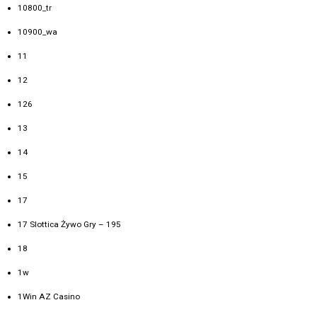
10800_tr
10900_wa
11
12
126
13
14
15
17
17 Slottica Żywo Gry – 195
18
1w
1Win AZ Casino