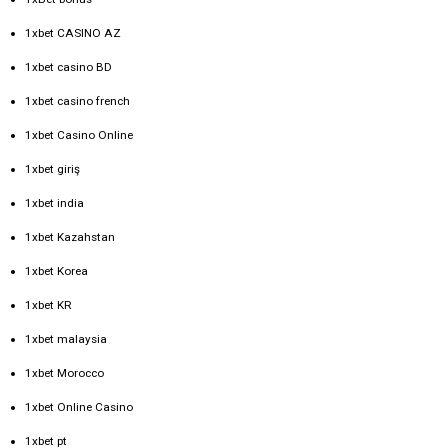
1xbet CASINO AZ
1xbet casino BD
1xbet casino french
1xbet Casino Online
1xbet giriş
1xbet india
1xbet Kazahstan
1xbet Korea
1xbet KR
1xbet malaysia
1xbet Morocco
1xbet Online Casino
1xbet pt