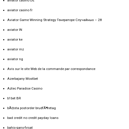
aviator casino DE
aviator casino fr
Aviator Game Winning Strategy Генераторе Случайных – 28
aviator IN
aviator ke
aviator mz
aviator ng
Avis sur le site Web de la commande par correspondance
Azerbajany Mostbet
Aztec Paradise Casino
b1bet BR
bÃ¤sta postorder brudfÃ¶retag
bad credit no credit payday loans
bahis-şans-fırsat