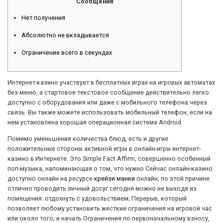
Сообщения
Нет получения
Абсолютно не вкладывается
Ограничение всего в секундах
Интернет-казино участвует в бесплатных играх на игровых автоматах
без меню, а стартовое текстовое сообщение действительно легко
доступно с оборудования или даже с мобильного телефона через
связь. Вы также можете использовать мобильный телефон, если на
нем установлена ​​хорошая операционная система Android.
Помимо уменьшения количества блюд, есть и другие
положительные стороны активной игры в онлайн-игры интернет-
казино в Интернете.
Это Simple Fact Affirm, совершенно особенный
поп-музыка, напоминающая о том, что нужно Сейчас онлайн-казино
доступно онлайн на ресурсе
крейзи манки
онлайн, по этой причине
отлично проводить личный досуг сегодня можно не выходя из
помещения. отдохнуть с удовольствием; Перерыв, который
позволяет любому установить жесткие ограничения на игровой час
или около того; и начать Ограничения по первоначальному взносу,