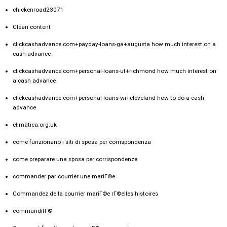
chickenroad23071
Clean content
clickcashadvance.com+payday-loans-ga+augusta how much interest on a
cash advance
clickcashadvance.com+personal-loans-ut+richmond how much interest on
a cash advance
clickcashadvance.com+personal-loans-wi+cleveland how to do a cash
advance
climatica.org.uk
come funzionano i siti di sposa per corrispondenza
come preparare una sposa per corrispondenza
commander par courrier une mariГ©e
Commandez de la courrier mariГ©e rГ©elles histoires
commanditГ©