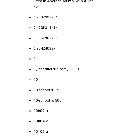
From In Another Country With A Vpn –
427
0,2387933706
0,4928212464
0,6557960295
0,904240227
1
1_lapapillote08.com_10000
10
10-school.ru 1500
10-school.ru 500
10000_tr
1000A Z
10100_tr