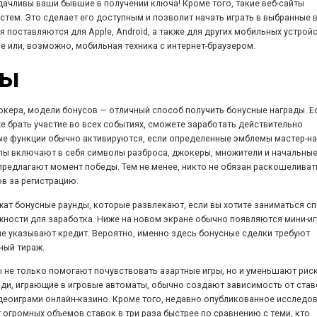
дачливы ваши бывшие в получении ключа! Кроме того, такие веб-сайты
ем. Это сделает его доступным и позволит начать играть в выбранные 
поставляются для Apple, Android, а также для других мобильных устройс
 или, возможно, мобильная техника с интернет-браузером.
цы
окера, модели бонусов — отличный способ получить бонусные награды. Е
е брать участие во всех событиях, сможете заработать действительно
е функции обычно активируются, если определенные эмблемы мастер-н
олы включают в себя символы разброса, джокеры, множители и начальны
предлагают момент победы. Тем не менее, никто не обязан раскошеливат
в за регистрацию.
ат бонусные раунды, которые развлекают, если вы хотите заниматься с
ности для заработка. Ниже на новом экране обычно появляются мини-иг
е указывают кредит. Вероятно, именно здесь бонусные сделки требуют
ый тираж.
 не только помогают почувствовать азартные игры, но и уменьшают рис
юди, играющие в игровые автоматы, обычно создают зависимость от став
видеоиграми онлайн-казино. Кроме того, недавно опубликованное исследо
 огромных объемов ставок в три раза быстрее по сравнению с теми, кто