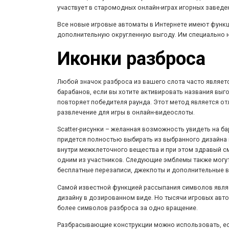
участвует в старомодных онлайн-играх игорных заведе
Все новые игровые автоматы в Интернете имеют функ
дополнительную округленную выгоду. Им специально н
Иконки разброса
Любой значок разброса из вашего слота часто являет
барабанов, если вы хотите активировать названия выг
повторяет победителя раунда. Этот метод является 
развлечение для игры в онлайн-видеослоты.
Scatter-рисунки – желанная возможность увидеть на б
придется полностью выбирать из выбранного дизайна и
внутри межклеточного вещества и при этом здравый см
одним из участников. Следующие эмблемы также могут
бесплатные перезаписи, джекпоты и дополнительные в
Самой известной функцией рассыпания символов являе
дизайну в дозированном виде. Но тысячи игровых авт
более символов разброса за одно вращение.
Разбрасывающие конструкции можно использовать, есл