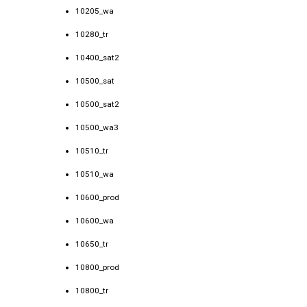
10205_wa
10280_tr
10400_sat2
10500_sat
10500_sat2
10500_wa3
10510_tr
10510_wa
10600_prod
10600_wa
10650_tr
10800_prod
10800_tr