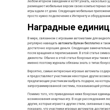
любом игорном заведении и хотят узнать, насколько у
размещают мобильные версии своих компьютерных сист
игры вдали от дома. Следующие мобильные приложения 
просто нужно подключение к Интернету и оборудование
Наградные едини
В мире, связанном с игровыми автоматами для видеоп
регулярно навещать
автоматы Вулкан бесплатно
и такж
достаточно хорошие деньги. Следующие замечательны
после вращения и переписывания. В этой статье симв
джекпоты. Обычно в этой статье бонусные игры также 
именно поэтому журналы обязаны знать о типах бонусо
Вероятно, самые интересные игровые автоматы содерж
и предоставляют участникам некоторые другие возмож
предлагающие участникам выбрать подарки, на которы
запрограммированной системы, показывающей успешн
Помимо того, что приведенные ниже бонусные единицы
возникновения азартных игр. В ходе расследования л
другие, которые играют в другие стили, связанные с 
показало, что участники игровых автоматов достигают