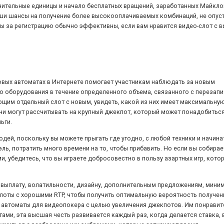
лнительные единицы и начало бесплатных вращений, заработанных Майкло
аши шансы на получение более высокооплачиваемых комбинаций, не опу
сы за регистрацию обычно эффективны, если вам нравится видео-слот с 
гровых автоматах в Интернете помогает участникам наблюдать за новым
 оборудования в течение определенного объема, связанного с перезап
ющим отдельный слот с новым, увидеть, какой из них имеет максимальну
 они могут рассчитывать на крупный джекпот, который может понадобитьс
ьги.
дей, поскольку вы можете прыгать где угодно, с любой техники и начина
эль, потратить много времени на то, чтобы прибавить. Но если вы собира
и, убедитесь, что вы играете добросовестно в пользу азартных игр, кото
 выплату, волатильности, дизайну, дополнительным предложениям, мин
лоты с хорошими RTP, чтобы получить оптимальную вероятность получен
автоматы для видеопокера с целью увеличения джекпотов. Им понравит
ми, эта высшая честь развивается каждый раз, когда делается ставка, 