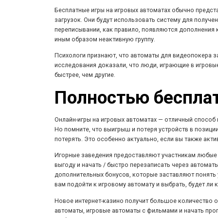
Бесплатные игры на игровых автоматах обычно предст
загрузок. Они будут использовать систему для получе
переписывании, как правило, появляются дополнения к
иным образом неактивную группу.
Психологи признают, что автоматы для видеопокера за
исследования доказали, что люди, играющие в игровы
быстрее, чем другие.
Полностью беспла
Онлайн-игры на игровых автоматах — отличный способ 
Но помните, что выигрыш и потеря устройств в позиции
потерять. Это особенно актуально, если вы также акти
Игорные заведения предоставляют участникам любые 
выгоду и начать / быстро перезаписать через автомат
дополнительных бонусов, которые заставляют понять
вам подойти к игровому автомату и выбрать, будет ли 
Новое интернет-казино получит большое количество о
автоматы, игровые автоматы с фильмами и начать про