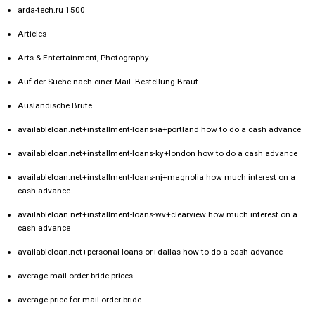
arda-tech.ru 1500
Articles
Arts & Entertainment, Photography
Auf der Suche nach einer Mail -Bestellung Braut
Auslandische Brute
availableloan.net+installment-loans-ia+portland how to do a cash advance
availableloan.net+installment-loans-ky+london how to do a cash advance
availableloan.net+installment-loans-nj+magnolia how much interest on a
cash advance
availableloan.net+installment-loans-wv+clearview how much interest on a
cash advance
availableloan.net+personal-loans-or+dallas how to do a cash advance
average mail order bride prices
average price for mail order bride