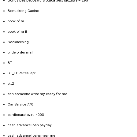
Bonus Bez Depozytu Slottica Jest Możliwe – 295
Bonuskong Casino
book of ra
book of ra it
Bookkeeping
bride order mail
BT
BT_TOPsitesi apr
btt2
can someone write my essay for me
Car Service 770
cardiosaratov.ru 4003
cash advance loan payday
cash advance loans near me