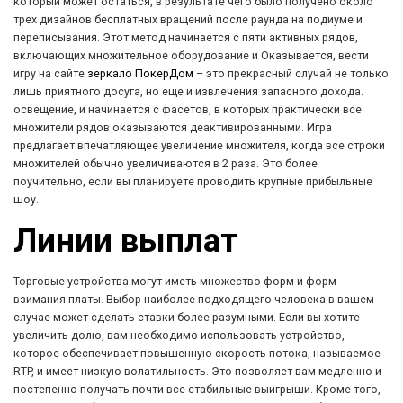
который может остаться, в результате чего было получено около
трех дизайнов бесплатных вращений после раунда на подиуме и
переписывания. Этот метод начинается с пяти активных рядов,
включающих множительное оборудование и Оказывается, вести
игру на сайте
зеркало ПокерДом
– это прекрасный случай не только
лишь приятного досуга, но еще и извлечения запасного дохода.
освещение, и начинается с фасетов, в которых практически все
множители рядов оказываются деактивированными. Игра
предлагает впечатляющее увеличение множителя, когда все строки
множителей обычно увеличиваются в 2 раза. Это более
поучительно, если вы планируете проводить крупные прибыльные
шоу.
Линии выплат
Торговые устройства могут иметь множество форм и форм
взимания платы. Выбор наиболее подходящего человека в вашем
случае может сделать ставки более разумными. Если вы хотите
увеличить долю, вам необходимо использовать устройство,
которое обеспечивает повышенную скорость потока, называемое
RTP, и имеет низкую волатильность. Это позволяет вам медленно и
постепенно получать почти все стабильные выигрыши. Кроме того,