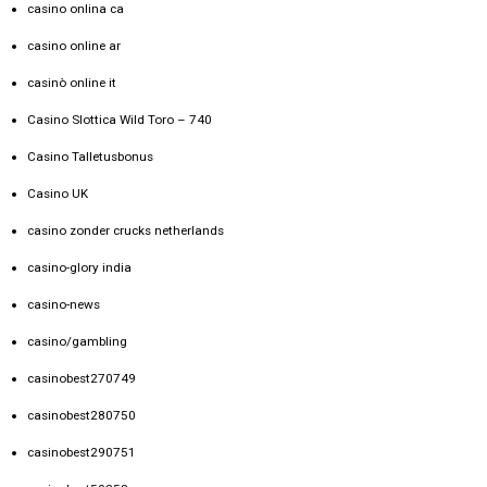
casino onlina ca
casino online ar
casinò online it
Casino Slottica Wild Toro – 740
Casino Talletusbonus
Casino UK
casino zonder crucks netherlands
casino-glory india
casino-news
casino/gambling
casinobest270749
casinobest280750
casinobest290751