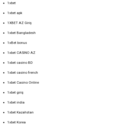
1xbet
1xbet apk
1XBET AZ Giriş
1xbet Bangladesh
1xBet bonus
1xbet CASINO AZ
1xbet casino BD
1xbet casino french
1xbet Casino Online
1xbet giriş
1xbet india
1xbet Kazahstan
1xbet Korea