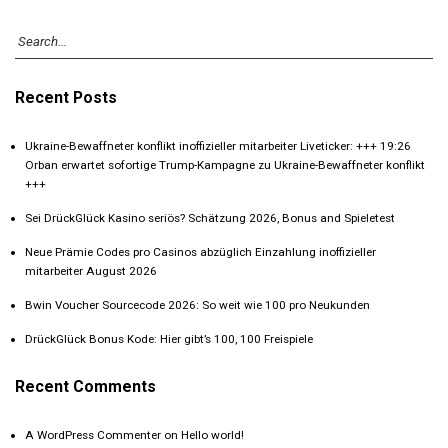
Recent Posts
Ukraine-Bewaffneter konflikt inoffizieller mitarbeiter Liveticker: +++ 19:26
Orban erwartet sofortige Trump-Kampagne zu Ukraine-Bewaffneter konflikt
+++
Sei DrückGlück Kasino seriös? Schätzung 2026, Bonus and Spieletest
Neue Prämie Codes pro Casinos abzüglich Einzahlung inoffizieller
mitarbeiter August 2026
Bwin Voucher Sourcecode 2026: So weit wie 100 pro Neukunden
DrückGlück Bonus Kode: Hier gibt’s 100, 100 Freispiele
Recent Comments
A WordPress Commenter
on
Hello world!