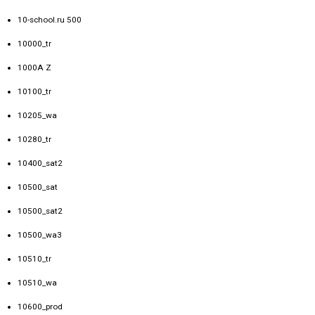
10-school.ru 500
10000_tr
1000A Z
10100_tr
10205_wa
10280_tr
10400_sat2
10500_sat
10500_sat2
10500_wa3
10510_tr
10510_wa
10600_prod