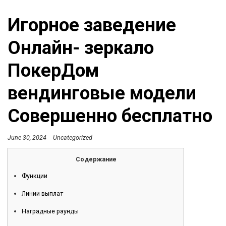
Игорное заведение
Онлайн- зеркало
ПокерДом
вендинговые модели
Совершенно бесплатно
June 30, 2024
Uncategorized
Содержание
Функции
Линии выплат
Наградные раунды