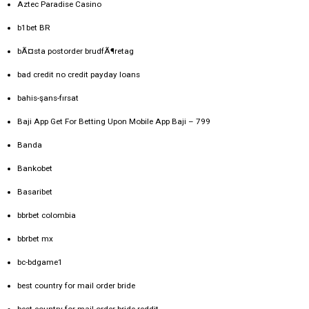
Aztec Paradise Casino
b1bet BR
bÃ¤sta postorder brudfÃ¶retag
bad credit no credit payday loans
bahis-şans-fırsat
Baji App Get For Betting Upon Mobile App Baji – 799
Banda
Bankobet
Basaribet
bbrbet colombia
bbrbet mx
bc-bdgame1
best country for mail order bride