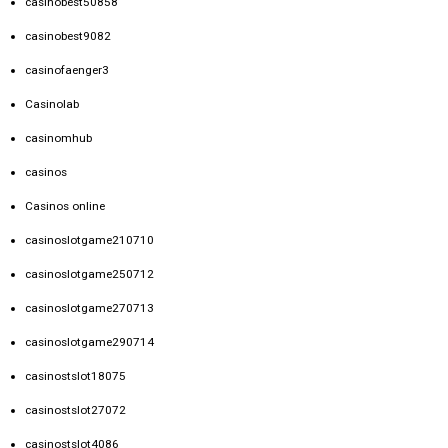
casinobest50858
casinobest9082
casinofaenger3
Casinolab
casinomhub
casinos
Casinos online
casinoslotgame210710
casinoslotgame250712
casinoslotgame270713
casinoslotgame290714
casinostslot18075
casinostslot27072
casinostslot4086