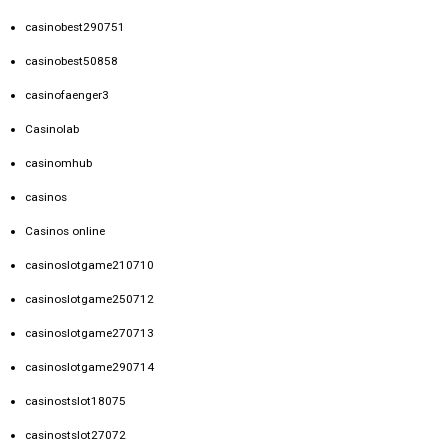
casinobest290751
casinobest50858
casinofaenger3
Casinolab
casinomhub
casinos
Casinos online
casinoslotgame210710
casinoslotgame250712
casinoslotgame270713
casinoslotgame290714
casinostslot18075
casinostslot27072