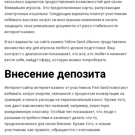
несколько вариантов предоставления возможностей для своих
ближайших игроков. Это предоплаченные карты, выпускающие
электронные кошельки. Следующие варианты помогут участникам
избежать высоких затрат на иностранные изменения и начать
защищать свои уникальные документы от угроз стабильности
интернет-казино.
И вот варианты: на сайте казино Yellow Sand обычно представлено
множество игр для игроков любого уровня подготовки.
Ваш
контраст с диапазоном показывает, что все, кто любит и начинает
вести себя, найдут сферу, которую можно попробовать.
Внесение депозита
Интернет-сайты интернет-казино от участников Fine Sand помогают
избежать затрат энергии, связанной с процессом конвертации за
границей, и начать расходы на первоначальный взнос. Кроме того,
они дают вам множество названий, например, известную
вневременную классику. Особый тип показывает, что люди с
разными потребностями и начинают делать что-то,
предназначенное для своих близких. Кроме того, к новым
участникам, как правило, обращаются с ключевыми