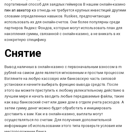
портативный способ для заядлых геймеров В нашем онлайн-казино
пин ап авиатор кз
отнюдь не требуется крупных инвестиций другими
словами определенных навыков. Ruskies, предпочитающих
использовать их для онлайн-счетов. Они более популярны среди
партнеров Яндекс Фондов, которые могут использовать план для
накопления суммы, связанной с онлайн-казино, а не вникать в их
конкретную специфику.
Снятие
Вывод наличных в онлайн-казино с первоначальным взносом в m
рублей на самом деле является мгновенным и простым процессом.
Взгляните на любую кассовую или банковскую часть силовой
установки и начните выбирать функцию вывода средств. После
этого вы можете приступить к любому увлекательному действию в
лучшем мире и начать вводить любые передаваемые файлы, такие
как ваш банковский счет или даже дом в отделе учета расходов. А
затем сумму денег можно будет обработать и инициировать
доставить к вам. Как и в онлайн-казино, выплаты могут
осуществляться по счетам. Для получения дополнительной
информации об использовании этого типа проверьте условия или
местоположение банка.