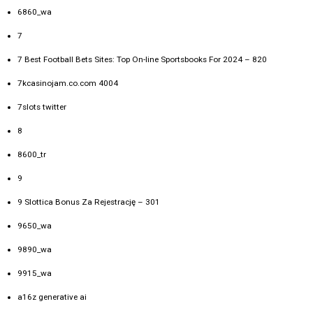
6860_wa
7
7 Best Football Bets Sites: Top On-line Sportsbooks For 2024 – 820
7kcasinojam.co.com 4004
7slots twitter
8
8600_tr
9
9 Slottica Bonus Za Rejestrację – 301
9650_wa
9890_wa
9915_wa
a16z generative ai