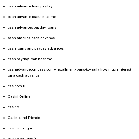
cash advance loan payday
cash advance loans near me
cash advances payday loans
cash america cash advance
cash loans and payday advances
cash payday loan near me
cashadvancecompass.com+installment-loans-tx+early how much interest
on a cash advance
casibom tr
Casini Online
casino
Casino and Friends
casino en ligne
casino en ligne fr