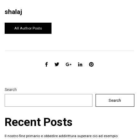
shalaj
All Author Posts
Search
Search
Recent Posts
Il nostro fine primario e obbedire addirittura superare cio ad esempio