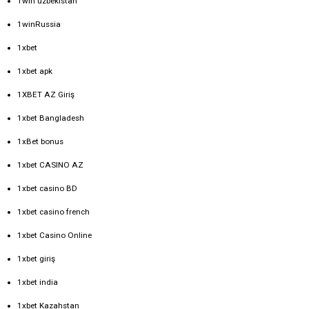
1win uzbekistan
1winRussia
1xbet
1xbet apk
1XBET AZ Giriş
1xbet Bangladesh
1xBet bonus
1xbet CASINO AZ
1xbet casino BD
1xbet casino french
1xbet Casino Online
1xbet giriş
1xbet india
1xbet Kazahstan