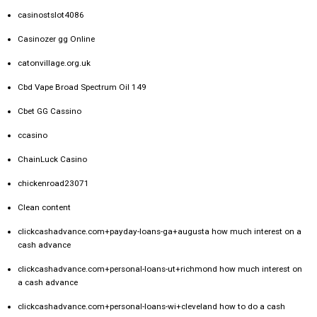
casinostslot4086
Casinozer gg Online
catonvillage.org.uk
Cbd Vape Broad Spectrum Oil 149
Cbet GG Cassino
ccasino
ChainLuck Casino
chickenroad23071
Clean content
clickcashadvance.com+payday-loans-ga+augusta how much interest on a
cash advance
clickcashadvance.com+personal-loans-ut+richmond how much interest on
a cash advance
clickcashadvance.com+personal-loans-wi+cleveland how to do a cash