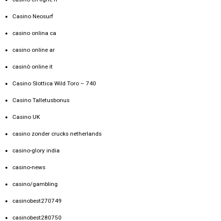
Casino Neosurf
casino onlina ca
casino online ar
casinò online it
Casino Slottica Wild Toro – 740
Casino Talletusbonus
Casino UK
casino zonder crucks netherlands
casino-glory india
casino-news
casino/gambling
casinobest270749
casinobest280750