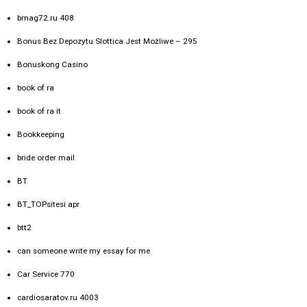
bmag72.ru 408
Bonus Bez Depozytu Slottica Jest Możliwe – 295
Bonuskong Casino
book of ra
book of ra it
Bookkeeping
bride order mail
BT
BT_TOPsitesi apr
btt2
can someone write my essay for me
Car Service 770
cardiosaratov.ru 4003