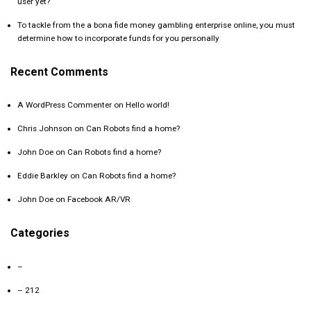
user yet?
To tackle from the a bona fide money gambling enterprise online, you must
determine how to incorporate funds for you personally
Recent Comments
A WordPress Commenter
on
Hello world!
Chris Johnson
on
Can Robots find a home?
John Doe
on
Can Robots find a home?
Eddie Barkley
on
Can Robots find a home?
John Doe
on
Facebook AR/VR
Categories
–
– 212