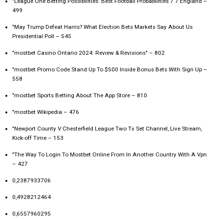
"League One Betting Possibilities: Best Football Probabilities 7 7 England –
499
"May Trump Defeat Harris? What Election Bets Markets Say About Us
Presidential Poll – 545
"mostbet Casino Ontario 2024: Review & Revisions" – 802
"mostbet Promo Code Stand Up To $500 Inside Bonus Bets With Sign Up –
558
"‎mostbet Sports Betting About The App Store – 810
"mostbet Wikipedia – 476
"Newport County V Chesterfield League Two Tv Set Channel, Live Stream,
Kick-off Time – 153
"The Way To Login To Mostbet Online From In Another Country With A Vpn
– 427
0,2387933706
0,4928212464
0,6557960295