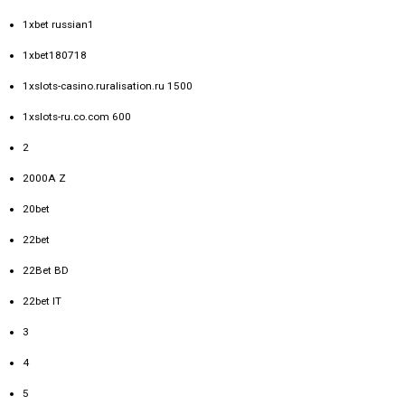
1xbet russian1
1xbet180718
1xslots-casino.ruralisation.ru 1500
1xslots-ru.co.com 600
2
2000A Z
20bet
22bet
22Bet BD
22bet IT
3
4
5