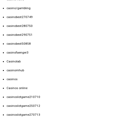
casino/gambling
casinobest270749
casinobest280750
casinobest290751
casinobest50858
casinofaenger3
Casinolab
casinomhub
casinos
Casinos online
casinoslotgame210710
casinoslotgame250712
casinoslotgame270713