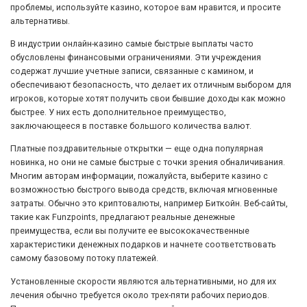
проблемы, используйте казино, которое вам нравится, и просите
альтернативы.
В индустрии онлайн-казино самые быстрые выплаты часто
обусловлены финансовыми ограничениями. Эти учреждения
содержат лучшие учетные записи, связанные с камином, и
обеспечивают безопасность, что делает их отличным выбором для
игроков, которые хотят получить свои бывшие доходы как можно
быстрее. У них есть дополнительное преимущество,
заключающееся в поставке большого количества валют.
Платные поздравительные открытки — еще одна популярная
новинка, но они не самые быстрые с точки зрения обналичивания.
Многим авторам информации, пожалуйста, выберите казино с
возможностью быстрого вывода средств, включая мгновенные
затраты. Обычно это криптовалюты, например Биткойн. Веб-сайты,
такие как Funzpoints, предлагают реальные денежные
преимущества, если вы получите ее высококачественные
характеристики денежных подарков и начнете соответствовать
самому базовому потоку платежей.
Установленные скорости являются альтернативными, но для их
лечения обычно требуется около трех-пяти рабочих периодов.