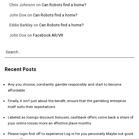
Chris Johnson
on
Can Robots find a home?
John Doe
on
Can Robots find a home?
Eddie Barkley
on
Can Robots find a home?
John Doe
on
Facebook AR/VR
Recent Posts
Any you choose, constantly gamble responsibly and start to become
affordable
Finally, it isn’t just about the benefit, ensure that the gambling enterprise
itself suits their expectations
Labeled as losings discount bonuses, cashback offers come back a share of
your online losses more an effective place months
Please login first off to experience Log in for you personally Maybe not good