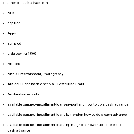
america cash advance in
APK
app free
Apps
apr_prod
arda-tech.ru 1500
Articles
Arts & Entertainment, Photography
Auf der Suche nach einer Mail -Bestellung Braut
Auslandische Brute
availableloan.net+installment-loans-ia+portland how to do a cash advance
availableloan.net+installment-loans-ky+london how to do a cash advance
availableloan.net+installment-loans-nj+magnolia how much interest on a
cash advance