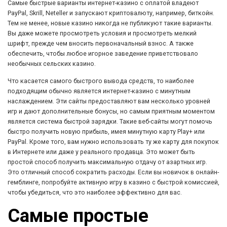
Самые быстрые варианты интернет-казино с оплатой владеют
PayPal, Skrill, Neteller и запускают криптовалюту, например, биткойн.
Тем не менее, новые казино никогда не публикуют такие варианты.
Вы даже можете просмотреть условия и просмотреть мелкий
шрифт, прежде чем вносить первоначальный взнос. А также
обеспечить, чтобы любое игорное заведение приветствовало
необычных сельских казино.
Что касается самого быстрого вывода средств, то наиболее
подходящим обычно является интернет-казино с минутным
наслаждением. Эти сайты предоставляют вам несколько уровней
игр и дают дополнительные бонусы, но самым приятным моментом
является система быстрой зарядки. Такие веб-сайты могут помочь
быстро получить новую прибыль, имея минутную карту Play+ или
PayPal. Кроме того, вам нужно использовать ту же карту для покупок
в Интернете или даже у реального продавца. Это может быть
простой способ получить максимальную отдачу от азартных игр.
Это отличный способ сократить расходы. Если вы новичок в онлайн-
гемблинге, попробуйте активную игру в казино с быстрой комиссией,
чтобы убедиться, что это наиболее эффективно для вас.
Самые простые