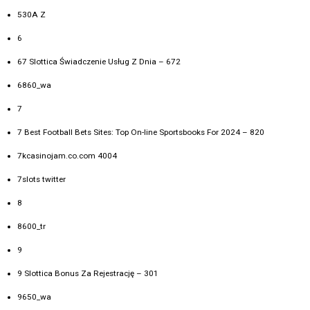
530A Z
6
67 Slottica Świadczenie Usług Z Dnia – 672
6860_wa
7
7 Best Football Bets Sites: Top On-line Sportsbooks For 2024 – 820
7kcasinojam.co.com 4004
7slots twitter
8
8600_tr
9
9 Slottica Bonus Za Rejestrację – 301
9650_wa