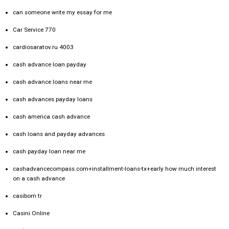
can someone write my essay for me
Car Service 770
cardiosaratov.ru 4003
cash advance loan payday
cash advance loans near me
cash advances payday loans
cash america cash advance
cash loans and payday advances
cash payday loan near me
cashadvancecompass.com+installment-loans-tx+early how much interest
on a cash advance
casibom tr
Casini Online