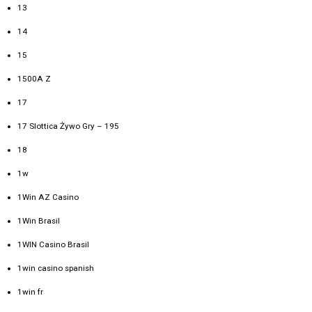
13
14
15
1500A Z
17
17 Slottica Żywo Gry – 195
18
1w
1Win AZ Casino
1Win Brasil
1WIN Casino Brasil
1win casino spanish
1win fr