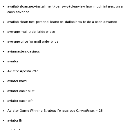
availableloan.net+installment-loans-wv+clearview how much interest on a
cash advance
availableloan.net+personal-loans-or+dallas how to do a cash advance
average mail order bride prices
average price for mail order bride
aviamasters-casinos
aviator
Aviator Aposta 797
aviator brazil
aviator casino DE
aviator casino fr
Aviator Game Winning Strategy Генераторе Случайных – 28
aviator IN