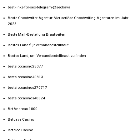
best-links-for-seo-telegram-@seokaya
Beste Ghostwriter Agentur: Vier seriöse Ghostwriting-Agenturen im Jahr
2025
Beste Mail -Bestellung Brautseiten
Bestes Land fГјr Versandbestellbraut
Bestes Land, um Versandbestellbraut zu finden
bestslotcasino28077
bestslotcasino40813
bestslotcasinos270717
bestslotcasinos40824
BetAndreas 1000
Betcave Casino
Betcleo Casino