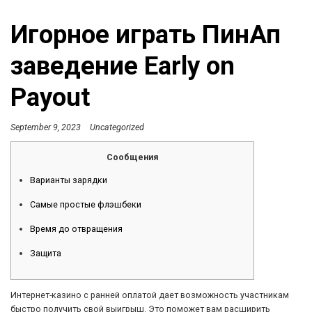
Игорное играть ПинАп
заведение Early on
Payout
September 9, 2023
Uncategorized
Сообщения
Варианты зарядки
Самые простые флэшбеки
Время до отвращения
Защита
Интернет-казино с ранней оплатой дает возможность участникам
быстро получить свой выигрыш. Это поможет вам расширить