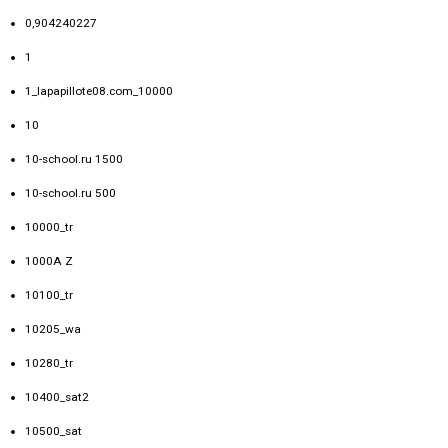
0,904240227
1
1_lapapillote08.com_10000
10
10-school.ru 1500
10-school.ru 500
10000_tr
1000A Z
10100_tr
10205_wa
10280_tr
10400_sat2
10500_sat