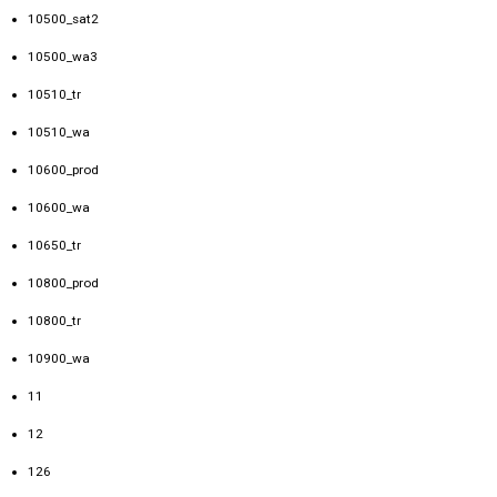
10500_sat2
10500_wa3
10510_tr
10510_wa
10600_prod
10600_wa
10650_tr
10800_prod
10800_tr
10900_wa
11
12
126