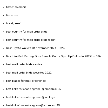
bbrbet colombia
bbrbet mx
bc-bdgame1
best country for mail order bride
best country for mail order bride reddit
Best Crypto Wallets Of November 2024 – 824
Best Live Golf Betting Sites Gamble On Us Open Up Online In 2024" – 686
best mail order bride service
best mail order bride websites 2022
best places for mail order bride
best-links-for-seo-telegram–@emanresu55
best-links-for-seo-telegram–@seokaya
best-links-for-seo-telegram-@emanresu55