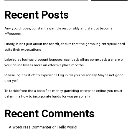
Recent Posts
Any you choose, constantly gamble responsibly and start to become
affordable
Finally, it isn’t just about the benefit, ensure that the gambling enterprise itself
suits their expectations
Labeled as losings discount bonuses, cashback offers come back a share of
your online losses more an effective place months
Please login first off to experience Log in for you personally Maybe not good
user yet?
To tackle from the a bona fide money gambling enterprise online, you must
determine how to incorporate funds for you personally
Recent Comments
A WordPress Commenter
on
Hello world!