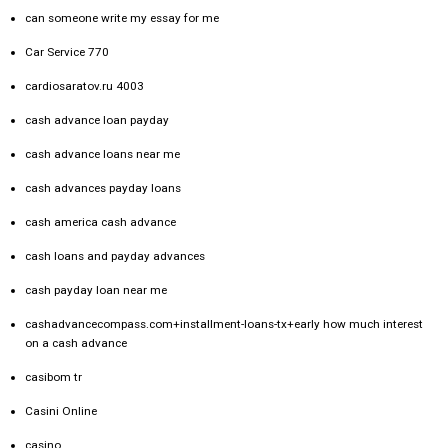
can someone write my essay for me
Car Service 770
cardiosaratov.ru 4003
cash advance loan payday
cash advance loans near me
cash advances payday loans
cash america cash advance
cash loans and payday advances
cash payday loan near me
cashadvancecompass.com+installment-loans-tx+early how much interest
on a cash advance
casibom tr
Casini Online
casino