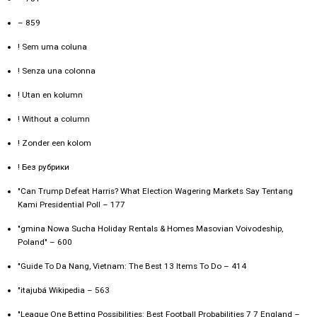
– 859
! Sem uma coluna
! Senza una colonna
! Utan en kolumn
! Without a column
! Zonder een kolom
! Без рубрики
"Can Trump Defeat Harris? What Election Wagering Markets Say Tentang
Kami Presidential Poll – 177
"gmina Nowa Sucha Holiday Rentals & Homes Masovian Voivodeship,
Poland" – 600
"Guide To Da Nang, Vietnam: The Best 13 Items To Do – 414
"itajubá Wikipedia – 563
"League One Betting Possibilities: Best Football Probabilities 7 7 England –