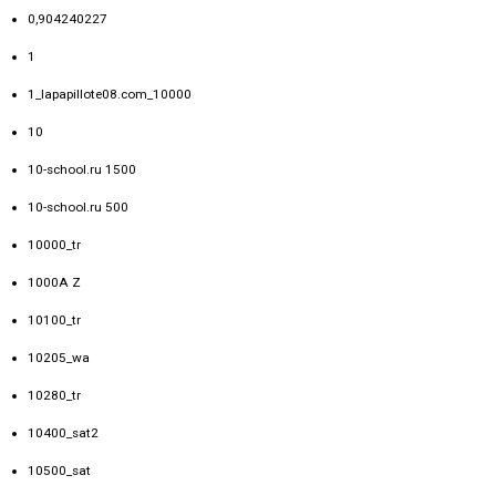
0,904240227
1
1_lapapillote08.com_10000
10
10-school.ru 1500
10-school.ru 500
10000_tr
1000A Z
10100_tr
10205_wa
10280_tr
10400_sat2
10500_sat