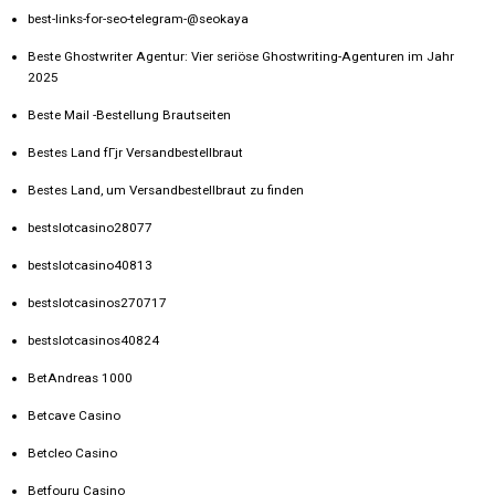
best-links-for-seo-telegram-@seokaya
Beste Ghostwriter Agentur: Vier seriöse Ghostwriting-Agenturen im Jahr
2025
Beste Mail -Bestellung Brautseiten
Bestes Land fГјr Versandbestellbraut
Bestes Land, um Versandbestellbraut zu finden
bestslotcasino28077
bestslotcasino40813
bestslotcasinos270717
bestslotcasinos40824
BetAndreas 1000
Betcave Casino
Betcleo Casino
Betfouru Casino