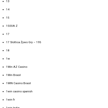
13
14
15
1500A Z
17
17 Slottica Żywo Gry – 195
18
1w
1Win AZ Casino
1Win Brasil
1WIN Casino Brasil
1win casino spanish
1win fr
1win India