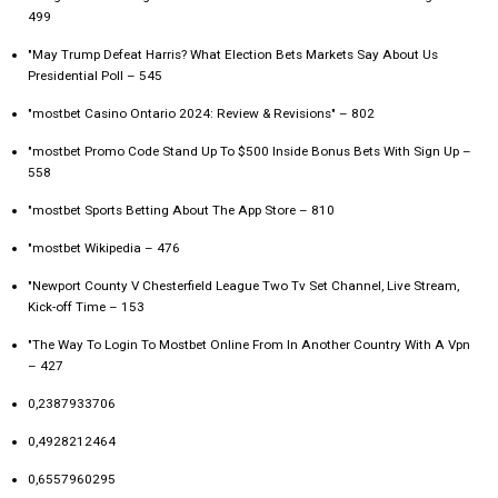
499
"May Trump Defeat Harris? What Election Bets Markets Say About Us
Presidential Poll – 545
"mostbet Casino Ontario 2024: Review & Revisions" – 802
"mostbet Promo Code Stand Up To $500 Inside Bonus Bets With Sign Up –
558
"‎mostbet Sports Betting About The App Store – 810
"mostbet Wikipedia – 476
"Newport County V Chesterfield League Two Tv Set Channel, Live Stream,
Kick-off Time – 153
"The Way To Login To Mostbet Online From In Another Country With A Vpn
– 427
0,2387933706
0,4928212464
0,6557960295