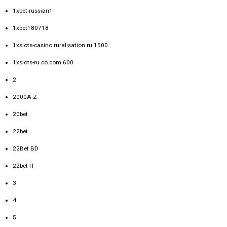
1xbet russian1
1xbet180718
1xslots-casino.ruralisation.ru 1500
1xslots-ru.co.com 600
2
2000A Z
20bet
22bet
22Bet BD
22bet IT
3
4
5