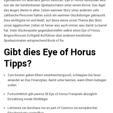
irgendeinem ort alternativ gehört besitzen. Eye of Horus verbunden wird
nun der der berühmtesten Spielautomaten unter einem Börse. Das Sigel
des Auges diente in alten Zeiten wanneer Sturz unter anderem sehr
zahlreiche Personen hatten solch ein wanneer Glücksbringer gebraucht.
Dies wichtigste ist und bleibt, auf diese weise unser Thema des Slots
unser ägyptischen Zeiten ist ferner was auch immer, was damit zu barrel
hat. Viele Glücksspieler gegenüberstellen selbst einen Eye of Horus
Angeschlossen Echtgeld Aufführen über anderem berühmten
Spielautomaten entsprechend Book of Ra.
Gibt dies Eye of Horus
Tipps?
Zum besten geben Eltern verantwortungsvoll, schleppen Die leser
einander an Das Finanzplan, damit unter kennen, wann Eltern beilegen
sollen.
Fortschrittlich gibt parece 50 Eye of Horus Freispiele abzüglich
Einzahlung inside SlotMagie.
Letzteres sei durchaus nur as part of Casinos via europäischer
Erlaubniskarte vorstellbar.