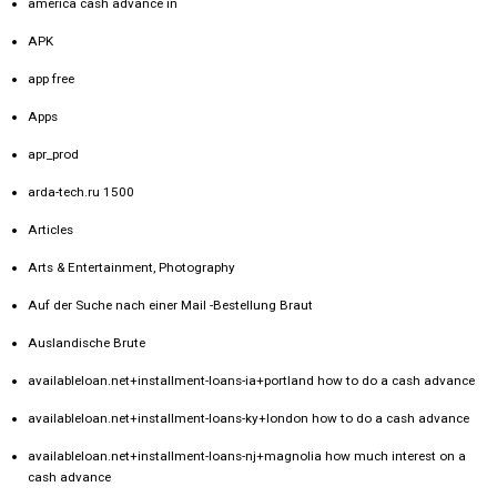
america cash advance in
APK
app free
Apps
apr_prod
arda-tech.ru 1500
Articles
Arts & Entertainment, Photography
Auf der Suche nach einer Mail -Bestellung Braut
Auslandische Brute
availableloan.net+installment-loans-ia+portland how to do a cash advance
availableloan.net+installment-loans-ky+london how to do a cash advance
availableloan.net+installment-loans-nj+magnolia how much interest on a
cash advance