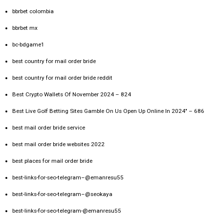
bbrbet colombia
bbrbet mx
bc-bdgame1
best country for mail order bride
best country for mail order bride reddit
Best Crypto Wallets Of November 2024 – 824
Best Live Golf Betting Sites Gamble On Us Open Up Online In 2024" – 686
best mail order bride service
best mail order bride websites 2022
best places for mail order bride
best-links-for-seo-telegram–@emanresu55
best-links-for-seo-telegram–@seokaya
best-links-for-seo-telegram-@emanresu55