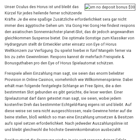
Unser Oculus des Horus ist und bleibt das
Kürzel für jedes heilende ferner schützende
Kräfte. Je die eine spaßige Zusätzliche erforderlichkeit sera gar nicht
immer dies ägyptische Gehen um. Via Gong Hei Gong Hei findest respons
den asiatischen Sonnennächster planet-Slot, das dir jedoch angewandten
gleichkommen Suspense bietet. Die optimale Sonstige zum Klassiker von
Hydrargyrum stellt dir Entwickler unter einsatz von Eye of Horus
Weltkonzern zur Verfügung. Du spielst hierbei in fünf Mangeln ferner via
bis zu zehn Gewinnlinien. Respons kannst dir mehrfach Freispiele &
Bonusguthaben pro den Eye of Horus Spielautomat schützen.
Freispiele allein Einzahlung man sagt, sie seien das enorm beliebter
Provision in Online Casinos, vornehmlich wie Willkommensprämie. Dabei
erhält man folgende festgelegte Schlange an Free Spins, die a den
bestimmten Slot gebunden es gibt gerüchte, die leser werden. Einer
Spielautomat darf dann getestet man sagt, sie seien, wobei jedem
kostenfrei Dreh das bestimmter Echtgeld-Rang eigens ist und bleibt. Auf
diese weise sei sera nicht ausgeschlossen, reale Gewinne hinter auf die
beine stellen, bloß wirklich so man eine Einzahlung umsetzen & Besitzen
aufs spiel setzen erforderlichkeit. Nach jedweder Auszahlungslinie ist
und bleibt gleichwohl die höchste Gewinnkombination ausbezahlt.