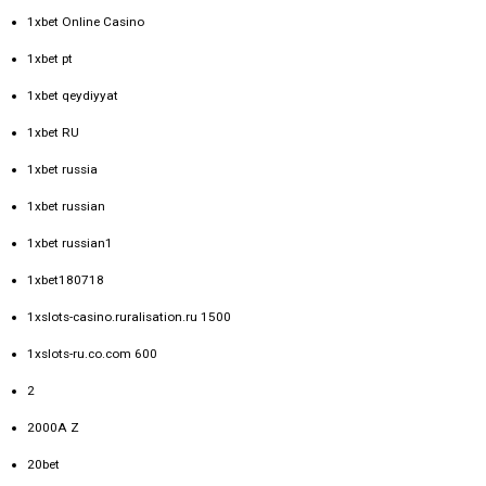
1xbet Online Casino
1xbet pt
1xbet qeydiyyat
1xbet RU
1xbet russia
1xbet russian
1xbet russian1
1xbet180718
1xslots-casino.ruralisation.ru 1500
1xslots-ru.co.com 600
2
2000A Z
20bet