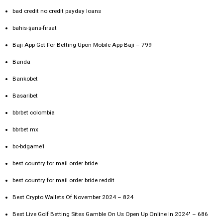
bad credit no credit payday loans
bahis-şans-fırsat
Baji App Get For Betting Upon Mobile App Baji – 799
Banda
Bankobet
Basaribet
bbrbet colombia
bbrbet mx
bc-bdgame1
best country for mail order bride
best country for mail order bride reddit
Best Crypto Wallets Of November 2024 – 824
Best Live Golf Betting Sites Gamble On Us Open Up Online In 2024" – 686