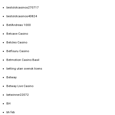
bestslotcasinos270717
bestslotcasinos40824
BetAndreas 1000
Betcave Casino
Betcleo Casino
Betfouru Casino
Betmotion Casino Basil
betting utan svensk licens
Betway
Betway Live Casino
betwinner22072
BH
bh feb