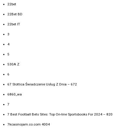
22bet
22Bet BD
22bet IT
3
4
5
530A Z
6
67 Slottica Świadczenie Usług Z Dnia – 672
6860_wa
7
7 Best Football Bets Sites: Top On-line Sportsbooks For 2024 – 820
7kcasinojam.co.com 4004