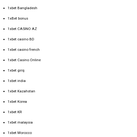
1xbet Bangladesh
1xBet bonus
1xbet CASINO AZ
1xbet casino BD
1xbet casino french
1xbet Casino Online
1xbet giriş
1xbet india
1xbet Kazahstan
1xbet Korea
1xbet KR
1xbet malaysia
1xbet Morocco