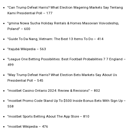
"Can Trump Defeat Harris? What Election Wagering Markets Say Tentang
Kami Presidential Poll – 177
"gmina Nowa Sucha Holiday Rentals & Homes Masovian Voivodeship,
Poland" – 600
"Guide To Da Nang, Vietnam: The Best 13 Items To Do – 414
"itajubá Wikipedia – 563
"League One Betting Possibilities: Best Football Probabilities 7 7 England –
499
"May Trump Defeat Harris? What Election Bets Markets Say About Us
Presidential Poll – 545
"mostbet Casino Ontario 2024: Review & Revisions" – 802
"mostbet Promo Code Stand Up To $500 Inside Bonus Bets With Sign Up –
558
"‎mostbet Sports Betting About The App Store – 810
"mostbet Wikipedia – 476