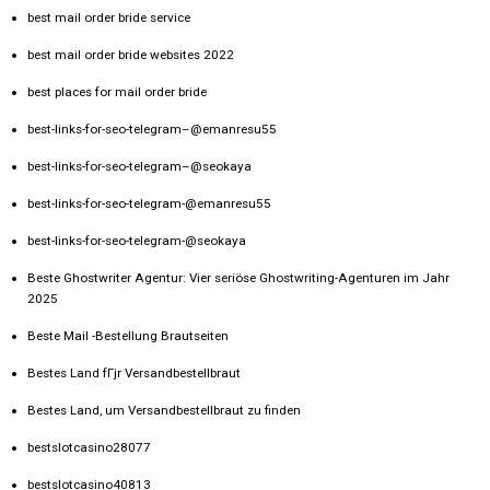
best mail order bride service
best mail order bride websites 2022
best places for mail order bride
best-links-for-seo-telegram–@emanresu55
best-links-for-seo-telegram–@seokaya
best-links-for-seo-telegram-@emanresu55
best-links-for-seo-telegram-@seokaya
Beste Ghostwriter Agentur: Vier seriöse Ghostwriting-Agenturen im Jahr
2025
Beste Mail -Bestellung Brautseiten
Bestes Land fГјr Versandbestellbraut
Bestes Land, um Versandbestellbraut zu finden
bestslotcasino28077
bestslotcasino40813