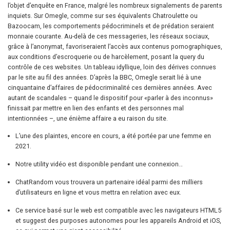
l’objet d’enquête en France, malgré les nombreux signalements de parents
inquiets. Sur Omegle, comme sur ses équivalents Chatroulette ou
Bazoocam, les comportements pédocriminels et de prédation seraient
monnaie courante. Au-delà de ces messageries, les réseaux sociaux,
grâce à l’anonymat, favoriseraient l’accès aux contenus pornographiques,
aux conditions d’escroquerie ou de harcèlement, posant la query du
contrôle de ces websites. Un tableau idyllique, loin des dérives connues
par le site au fil des années. D’après la BBC, Omegle serait lié à une
cinquantaine d’affaires de pédocriminalité ces dernières années. Avec
autant de scandales – quand le dispositif pour «parler à des inconnus»
finissait par mettre en lien des enfants et des personnes mal
intentionnées –, une énième affaire a eu raison du site.
L’une des plaintes, encore en cours, a été portée par une femme en
2021.
Notre utility vidéo est disponible pendant une connexion…
ChatRandom vous trouvera un partenaire idéal parmi des milliers
d’utilisateurs en ligne et vous mettra en relation avec eux.
Ce service basé sur le web est compatible avec les navigateurs HTML5
et suggest des purposes autonomes pour les appareils Android et iOS,