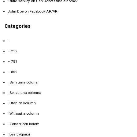
Eddie Barkley
on
Can Robots find a home?
John Doe
on
Facebook AR/VR
Categories
–
– 212
– 751
– 859
! Sem uma coluna
! Senza una colonna
! Utan en kolumn
! Without a column
! Zonder een kolom
! Без рубрики