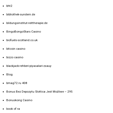
bht2
bibliothek-sundern.de
bildungsinstitut-reittherapie.de
BingoBongoStars Casino
biofuels-scotland.co.uk
bitcoin casino
bizzo casino
blackjack-rehberi-piyasalari-zxauy
Blog
bmag72.ru 408
Bonus Bez Depozytu Slottica Jest Możliwe – 295
Bonuskong Casino
book of ra