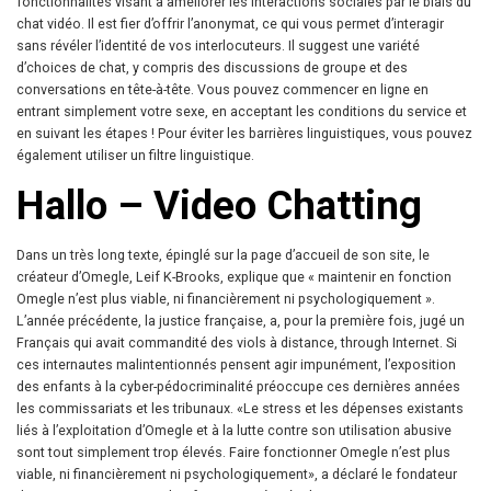
fonctionnalités visant à améliorer les interactions sociales par le biais du
chat vidéo. Il est fier d’offrir l’anonymat, ce qui vous permet d’interagir
sans révéler l’identité de vos interlocuteurs. Il suggest une variété
d’choices de chat, y compris des discussions de groupe et des
conversations en tête-à-tête. Vous pouvez commencer en ligne en
entrant simplement votre sexe, en acceptant les conditions du service et
en suivant les étapes ! Pour éviter les barrières linguistiques, vous pouvez
également utiliser un filtre linguistique.
Hallo – Video Chatting
Dans un très long texte, épinglé sur la page d’accueil de son site, le
créateur d’Omegle, Leif K-Brooks, explique que « maintenir en fonction
Omegle n’est plus viable, ni financièrement ni psychologiquement ».
L’année précédente, la justice française, a, pour la première fois, jugé un
Français qui avait commandité des viols à distance, through Internet. Si
ces internautes malintentionnés pensent agir impunément, l’exposition
des enfants à la cyber-pédocriminalité préoccupe ces dernières années
les commissariats et les tribunaux. «Le stress et les dépenses existants
liés à l’exploitation d’Omegle et à la lutte contre son utilisation abusive
sont tout simplement trop élevés. Faire fonctionner Omegle n’est plus
viable, ni financièrement ni psychologiquement», a déclaré le fondateur