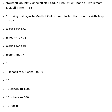
"Newport County V Chesterfield League Two Tv Set Channel, Live Stream,
Kick-off Time – 153
"The Way To Login To Mostbet Online From In Another Country With A Vpn
– 427
0,2387933706
0,4928212464
0,6557960295
0,904240227
1
1_lapapillote08.com_10000
10
10-school.ru 1500
10-school.ru 500
10000_tr