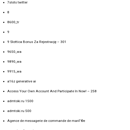
7slots twitter
8
8600_tr
9
9 Slottica Bonus Za Rejestrację – 301
9650_wa
9890_wa
9915_wa
a16z generative ai
Access Your Own Account And Participate In Now! – 258
admtoki.ru 1500
admtoki.ru 500
Agence de messagerie de commande de mariГ©e