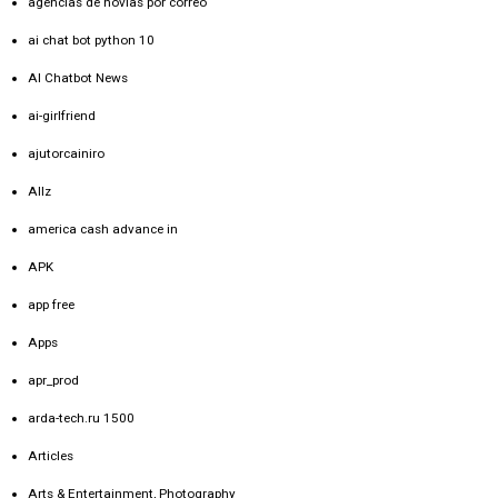
agencias de novias por correo
ai chat bot python 10
AI Chatbot News
ai-girlfriend
ajutorcainiro
Allz
america cash advance in
APK
app free
Apps
apr_prod
arda-tech.ru 1500
Articles
Arts & Entertainment, Photography