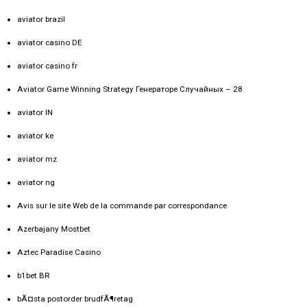
aviator brazil
aviator casino DE
aviator casino fr
Aviator Game Winning Strategy Генераторе Случайных – 28
aviator IN
aviator ke
aviator mz
aviator ng
Avis sur le site Web de la commande par correspondance
Azerbajany Mostbet
Aztec Paradise Casino
b1bet BR
bÃ¤sta postorder brudfÃ¶retag