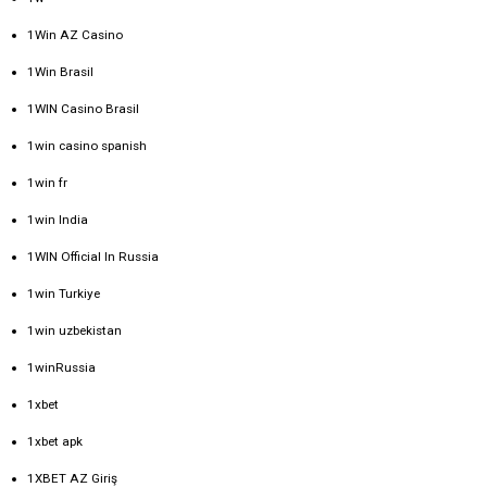
1Win AZ Casino
1Win Brasil
1WIN Casino Brasil
1win casino spanish
1win fr
1win India
1WIN Official In Russia
1win Turkiye
1win uzbekistan
1winRussia
1xbet
1xbet apk
1XBET AZ Giriş