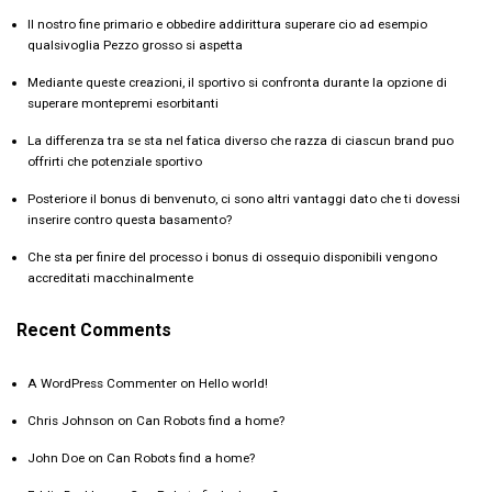
Il nostro fine primario e obbedire addirittura superare cio ad esempio
qualsivoglia Pezzo grosso si aspetta
Mediante queste creazioni, il sportivo si confronta durante la opzione di
superare montepremi esorbitanti
La differenza tra se sta nel fatica diverso che razza di ciascun brand puo
offrirti che potenziale sportivo
Posteriore il bonus di benvenuto, ci sono altri vantaggi dato che ti dovessi
inserire contro questa basamento?
Che sta per finire del processo i bonus di ossequio disponibili vengono
accreditati macchinalmente
Recent Comments
A WordPress Commenter
on
Hello world!
Chris Johnson
on
Can Robots find a home?
John Doe
on
Can Robots find a home?