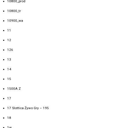
10800_prod
10800_tr
10900_wa
11
12
126
13
14
15
1500A Z
17
17 Slottica Żywo Gry – 195
18
1w