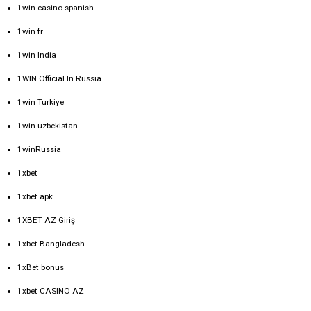
1win casino spanish
1win fr
1win India
1WIN Official In Russia
1win Turkiye
1win uzbekistan
1winRussia
1xbet
1xbet apk
1XBET AZ Giriş
1xbet Bangladesh
1xBet bonus
1xbet CASINO AZ