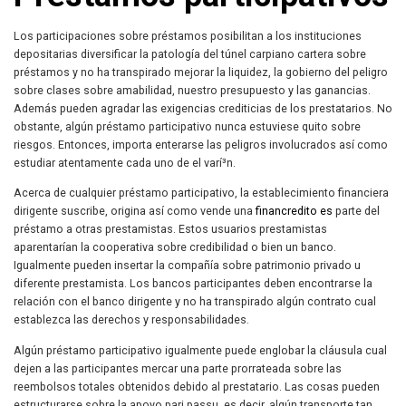
Los participaciones sobre préstamos posibilitan a los instituciones
depositarias diversificar la patologí­a del túnel carpiano cartera sobre
préstamos y no ha transpirado mejorar la liquidez, la gobierno del peligro
sobre clases sobre amabilidad, nuestro presupuesto y las ganancias.
Además pueden agradar las exigencias crediticias de los prestatarios. No
obstante, algún préstamo participativo nunca estuviese quito sobre
riesgos. Entonces, importa enterarse las peligros involucrados así­ como
estudiar atentamente cada uno de el varí³n.
Acerca de cualquier préstamo participativo, la establecimiento financiera
dirigente suscribe, origina así­ como vende una
financredito es
parte del
préstamo a otras prestamistas. Estos usuarios prestamistas
aparentarían la cooperativa sobre credibilidad o bien un banco.
Igualmente pueden insertar la compañía sobre patrimonio privado u
diferente prestamista. Los bancos participantes deben encontrarse la
relación con el banco dirigente y no ha transpirado algún contrato cual
establezca las derechos y responsabilidades.
Algún préstamo participativo igualmente puede englobar la cláusula cual
dejen a las participantes mercar una parte prorrateada sobre las
reembolsos totales obtenidos debido al prestatario. Las cosas pueden
estructurarse sobre la apoyo pari passu, es decir, algún transporte tan