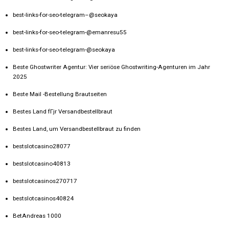
best-links-for-seo-telegram–@seokaya
best-links-for-seo-telegram-@emanresu55
best-links-for-seo-telegram-@seokaya
Beste Ghostwriter Agentur: Vier seriöse Ghostwriting-Agenturen im Jahr
2025
Beste Mail -Bestellung Brautseiten
Bestes Land fГјr Versandbestellbraut
Bestes Land, um Versandbestellbraut zu finden
bestslotcasino28077
bestslotcasino40813
bestslotcasinos270717
bestslotcasinos40824
BetAndreas 1000