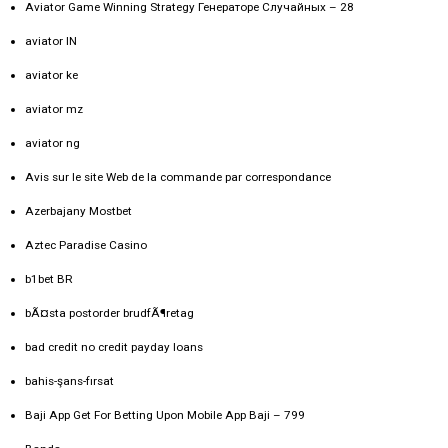
Aviator Game Winning Strategy Генераторе Случайных – 28
aviator IN
aviator ke
aviator mz
aviator ng
Avis sur le site Web de la commande par correspondance
Azerbajany Mostbet
Aztec Paradise Casino
b1bet BR
bÃ¤sta postorder brudfÃ¶retag
bad credit no credit payday loans
bahis-şans-fırsat
Baji App Get For Betting Upon Mobile App Baji – 799