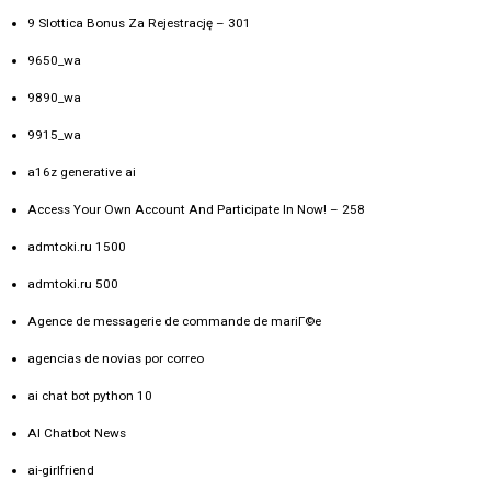
9 Slottica Bonus Za Rejestrację – 301
9650_wa
9890_wa
9915_wa
a16z generative ai
Access Your Own Account And Participate In Now! – 258
admtoki.ru 1500
admtoki.ru 500
Agence de messagerie de commande de mariГ©e
agencias de novias por correo
ai chat bot python 10
AI Chatbot News
ai-girlfriend