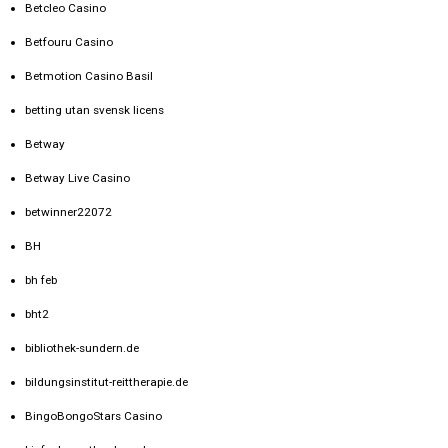
Betcleo Casino
Betfouru Casino
Betmotion Casino Basil
betting utan svensk licens
Betway
Betway Live Casino
betwinner22072
BH
bh feb
bht2
bibliothek-sundern.de
bildungsinstitut-reittherapie.de
BingoBongoStars Casino