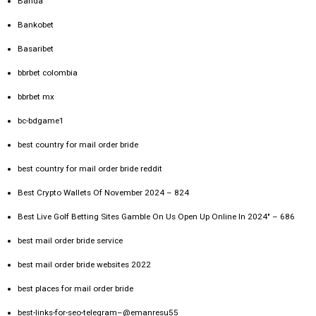
Banda
Bankobet
Basaribet
bbrbet colombia
bbrbet mx
bc-bdgame1
best country for mail order bride
best country for mail order bride reddit
Best Crypto Wallets Of November 2024 – 824
Best Live Golf Betting Sites Gamble On Us Open Up Online In 2024" – 686
best mail order bride service
best mail order bride websites 2022
best places for mail order bride
best-links-for-seo-telegram–@emanresu55