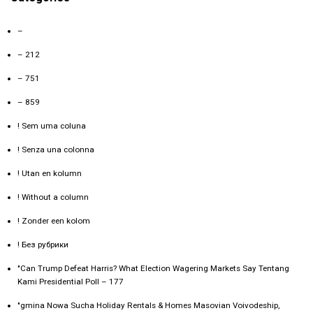
–
– 212
– 751
– 859
! Sem uma coluna
! Senza una colonna
! Utan en kolumn
! Without a column
! Zonder een kolom
! Без рубрики
"Can Trump Defeat Harris? What Election Wagering Markets Say Tentang
Kami Presidential Poll – 177
"gmina Nowa Sucha Holiday Rentals & Homes Masovian Voivodeship,