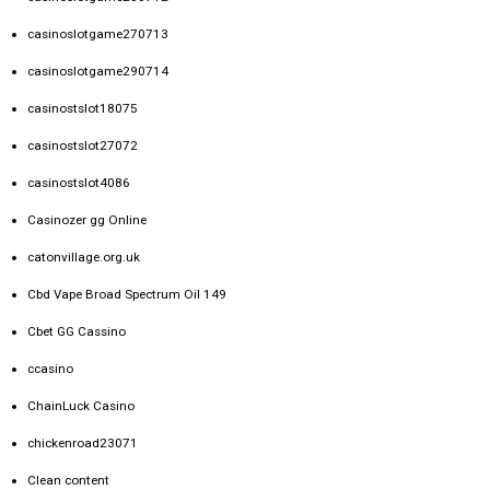
casinoslotgame270713
casinoslotgame290714
casinostslot18075
casinostslot27072
casinostslot4086
Casinozer gg Online
catonvillage.org.uk
Cbd Vape Broad Spectrum Oil 149
Cbet GG Cassino
ccasino
ChainLuck Casino
chickenroad23071
Clean content