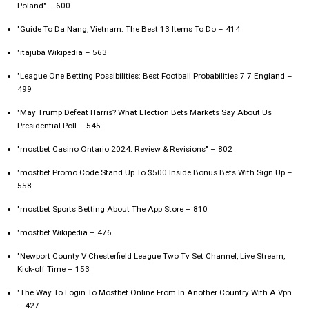
Poland" – 600
"Guide To Da Nang, Vietnam: The Best 13 Items To Do – 414
"itajubá Wikipedia – 563
"League One Betting Possibilities: Best Football Probabilities 7 7 England –
499
"May Trump Defeat Harris? What Election Bets Markets Say About Us
Presidential Poll – 545
"mostbet Casino Ontario 2024: Review & Revisions" – 802
"mostbet Promo Code Stand Up To $500 Inside Bonus Bets With Sign Up –
558
"‎mostbet Sports Betting About The App Store – 810
"mostbet Wikipedia – 476
"Newport County V Chesterfield League Two Tv Set Channel, Live Stream,
Kick-off Time – 153
"The Way To Login To Mostbet Online From In Another Country With A Vpn
– 427