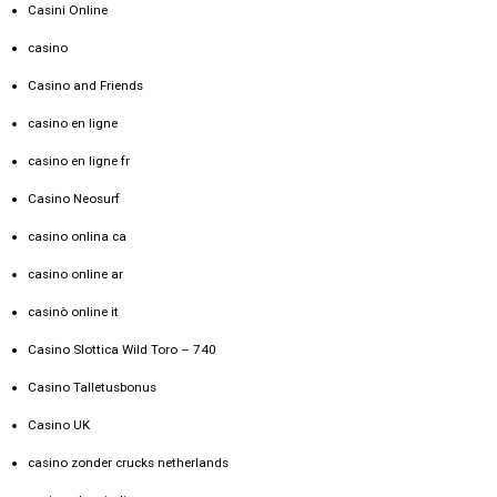
Casini Online
casino
Casino and Friends
casino en ligne
casino en ligne fr
Casino Neosurf
casino onlina ca
casino online ar
casinò online it
Casino Slottica Wild Toro – 740
Casino Talletusbonus
Casino UK
casino zonder crucks netherlands