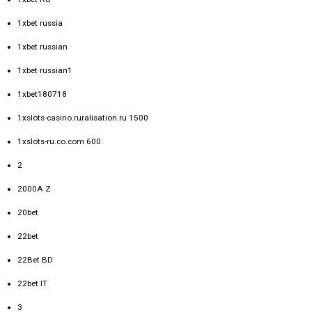
1xbet russia
1xbet russian
1xbet russian1
1xbet180718
1xslots-casino.ruralisation.ru 1500
1xslots-ru.co.com 600
2
2000A Z
20bet
22bet
22Bet BD
22bet IT
3