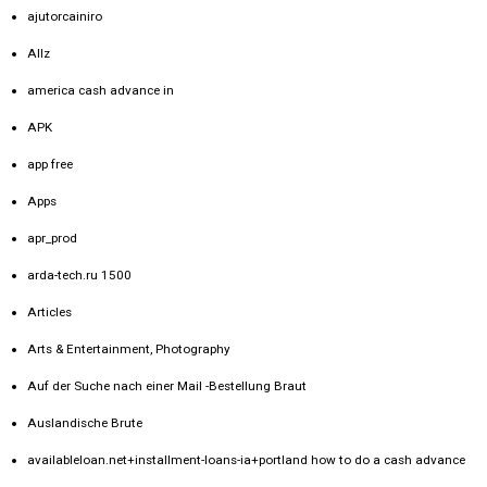
ajutorcainiro
Allz
america cash advance in
APK
app free
Apps
apr_prod
arda-tech.ru 1500
Articles
Arts & Entertainment, Photography
Auf der Suche nach einer Mail -Bestellung Braut
Auslandische Brute
availableloan.net+installment-loans-ia+portland how to do a cash advance