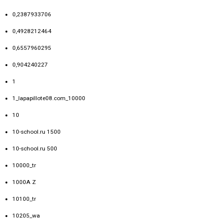
0,2387933706
0,4928212464
0,6557960295
0,904240227
1
1_lapapillote08.com_10000
10
10-school.ru 1500
10-school.ru 500
10000_tr
1000A Z
10100_tr
10205_wa