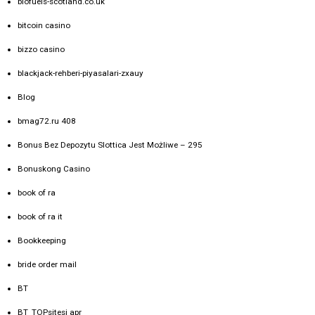
biofuels-scotland.co.uk
bitcoin casino
bizzo casino
blackjack-rehberi-piyasalari-zxauy
Blog
bmag72.ru 408
Bonus Bez Depozytu Slottica Jest Możliwe – 295
Bonuskong Casino
book of ra
book of ra it
Bookkeeping
bride order mail
BT
BT_TOPsitesi apr