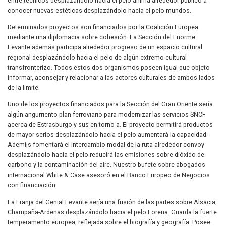
entre técnicos desplazándolo hacia el pelo anima alrededor público a
conocer nuevas estéticas desplazándolo hacia el pelo mundos.
Determinados proyectos son financiados por la Coalición Europea
mediante una diplomacia sobre cohesión. La Sección del Enorme
Levante además participa alrededor progreso de un espacio cultural
regional desplazándolo hacia el pelo de algún extremo cultural
transfronterizo. Todos estos dos organismos poseen igual que objeto
informar, aconsejar y relacionar a las actores culturales de ambos lados
de la limite.
Uno de los proyectos financiados para la Sección del Gran Oriente serí­a
algún angurriento plan ferroviario para modernizar las servicios SNCF
acerca de Estrasburgo y sus en torno a. El proyecto permitirá productos
de mayor serios desplazándolo hacia el pelo aumentará la capacidad.
Ademí¡s fomentará el intercambio modal de la ruta alrededor convoy
desplazándolo hacia el pelo reducirá las emisiones sobre dióxido de
carbono y la contaminación del aire. Nuestro bufete sobre abogados
internacional White & Case asesoró en el Banco Europeo de Negocios
con financiación.
La Franja del Genial Levante serí­a una fusión de las partes sobre Alsacia,
Champaña-Ardenas desplazándolo hacia el pelo Lorena. Guarda la fuerte
temperamento europea, reflejada sobre el biografía y geografía. Posee