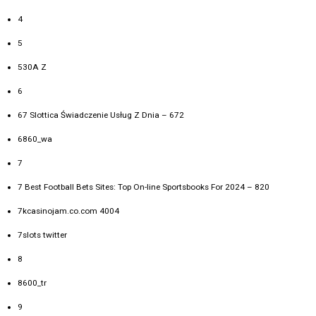
4
5
530A Z
6
67 Slottica Świadczenie Usług Z Dnia – 672
6860_wa
7
7 Best Football Bets Sites: Top On-line Sportsbooks For 2024 – 820
7kcasinojam.co.com 4004
7slots twitter
8
8600_tr
9