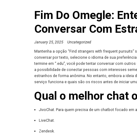
Fim Do Omegle: Ente
Conversar Com Est
January 25, 2025
Uncategorized
Mantenha a opção “Find strangers with frequent pursuits” 
conversar por texto, selecione o idioma de sua preferênci
termine em “.edu”, você pode tentar conversar com outros 
a possibilidade de conectar pessoas com interesses semel
estranhos de forma anônima. No entanto, embora a ideia 
serviço funciona e quais são os riscos antes de iniciar um
Qual o melhor chat o
JivoChat. Para quem precisa de um chatbot focado em at
LiveChat.
Zendesk.