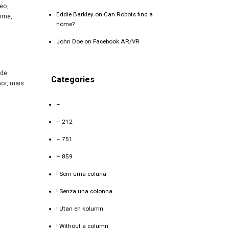
eo,
Eddie Barkley
on
Can Robots find a
ome,
home?
John Doe
on
Facebook AR/VR
 de
Categories
or, mais
–
– 212
– 751
– 859
! Sem uma coluna
! Senza una colonna
! Utan en kolumn
! Without a column