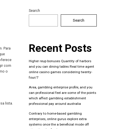
Search
Search
Recent Posts
m. Para
que
oferece
Higher reup bonuses Quantity of harbors
gir com
and you can dining tables Real time agent
omo o
online casino games considering twenty-
four/7
Area, gambling enterprise profile, and you
can professional feel are some of the points
which affect gambling establishment
a lista.
professional pay around australia
Contrary to home-based gambling
enterprises, online gurus explore extra
systems once the a beneficial mode off