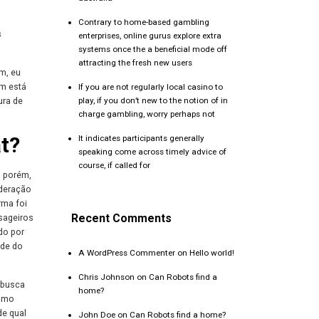
Contrary to home-based gambling
s
enterprises, online gurus explore extra
systems once the a beneficial mode off
attracting the fresh new users
m, eu
ém está
If you are not regularly local casino to
ura de
play, if you don’t new to the notion of in
charge gambling, worry perhaps not
t?
It indicates participants generally
speaking come across timely advice of
course, if called for
, porém,
oderação
rma foi
Recent Comments
sageiros
do por
ade do
A WordPress Commenter
on
Hello world!
Chris Johnson
on
Can Robots find a
ê busca
home?
nimo
de qual
John Doe
on
Can Robots find a home?